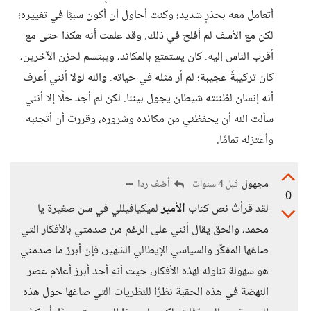
أتعامل معه بحذرٍ شديد؛ وكنت أحاول أن أكون سببًا في تغييره؛
لكن مع الأسف لم أفلح في ذلك. وقد علمت أنه هكذا حتى مع
أقرب الناس إليه. كان يستمتع بالمكائد، ويبتسم لحزن الآخرين،
كان تركيبةً عجيبة؛ لم أر مثله في حياته. والله لولا أنني أعرف
أنه إنسان لظننته شيطان يجول بيننا. لكن لم أجد حلًا إلا أنني
سألت الله أن يحفظني من مكائده وشروره، وقررت أن أتجنبه
وأعتزله تمامًا.
مجهول
أضف ردا
قبل 4 سنوات
0
لقد قرأتُ نص كتاب
الأمير
لميكيافيللي في سن صغيرة يا
محمد، والحق يقال أنني على الرغم من صدمتي بالأفكار التي
صاغها المفكّر والسياسي الإيطالي الشهير، فإن أبرز ما صدمني
هو سهولة تناوله لهذه الأفكار، حيث أنه أحد أبرز أعلام عصر
النهضة في هذه الحقبة نظرًا للنظريات التي صاغها حول هذه