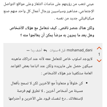
عيني تتعب من رؤيتهم على شاشات التلفاز وعلى مواقع التواصل
الإجتماعي، مشاهير وسياسيين ورجال أعمال كل واحد منهم صنع
ميكيافيللي جديد من نفسه .
ولكن هناك عنصر ناقص.. كيف نتعامل مع هؤلاء الأشخاص
وهل يعد ما يمرون به مرضاً يمكن أن يعالجوا منه ؟
mohamad_dani
أضف ردا
قبل 4 سنوات
1
لايوجد اسلوب خاص للتعامل معه لأنه عند ادراكك ماهيته
سيكون حصل على مايريده ولكن عند اتباعنا بعض القواعد
العامة ستكفينا شر هؤلاء الأشخاص :
كن خلوقاً و متعاوناً مع الآخرين لكن لا تسمح بأفعال
مسيئة من أشخاص آخرين ، لا تطرق لهم فرصة
لإستغلالك ، دع لنفسك قيود علي الآخرين و أحترامها
.