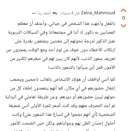
Zeina_Mahmoud
أضف ردا
قبل 4 سنوات
0
بالفعل واجهت هذا الشخص في حياتي، وأعتقد أن معظم
المصابين به ذكور، إذ أننا في مجتمعاتنا وفي السياقات التربوية
نعزز الذكور لدرجة تحولهم إلى معنتين يتمتعون بقدرة على
ارتكاب الأخطاء دون خوف من لوم أحد ومع الوقت يعجزون عن
تعريف شعور الذنب، لأنهم كان يبرر لهم في صغرهم الكثير من
الأمور، فمن أين سيأتوا بالشعور بالذنب!
كما أنني أوافقك أن هؤلاء الأشخاص بالغالب ناجحين ويصعب
إغفال حضورهم في أي مكان، كما أنهم يتعمدون إطفاء كل من
حولهم ليبرز حضورهم أو دورهم، وعن طريقة تعاملي في البداية
لم أجد التصرف معهم وقد كنت أشعر للمرة الأولى أنني ضعيفة
الشخصية (أي أنهم نجحوا في إسباغ هذا الشعور علي) وكنت
أحاول إحسان الظن بهم وبنواياهم، ولكن حين اتضحت الأمور