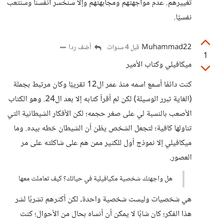
تغييرهم. عدم مواجهتهم ومجابهتهم وإلا سنخسر أنفسنا وسنتعب
نفسيًا.
Muhammad22
أضف ردا
قبل 4 سنوات
1
ميكافيلي وكتاب الأمير
كنت دائمًا أسمع اسمه منذ عمر ال12 تقريبًا وكان مرتبط بجملة
(الغاية تبرر الوسيلة) لكن لم أقرأ كتابه إلا بعد ال24. وهو الكتاب
الأصعب بالنسبة لي على صغر حجمه؛ لكن الأفكار الشيطانية التي
تناولها كافية؛ لتجعل الشخص يظن أن الشيطان خطه بيده. وما
ميكافيلي إلا نموذج أول للكثير ممن هم على شاكلته على مر
العصور.
هل واجهتك شخصية مكيافيلية في حياتك؟ كيف تعاملت معها
هي شخصيات وليست شخصية واحدة، لكن أكثرهم تشربًا لشر
هذا الفكر؛ كان شابًا لا يمكن أن أنساه بحالٍ من الأحوال؛ كنت