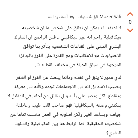
MazenSafi
أضف ردا
قبل 4 سنوات
0
لا اعتقد انه يمكن ان نطلق على شخص ما ان شخصيته
ميكافيلية واخر انه غير ميكافيلي .. فمن الواضح ان السلوك
البشري المبني على القناعات الشخصية يتأثر بما توافق
الاحتياجات مع الامكانيات ومع القدرة على الفوز بالجائزة
المرجوة في سباق الحياة في مختلف القطاعات.
لدي مدير لا يثق في نفسه ودائما يبحث عن الفوز او الظفر
بنصيب الاسد بل انه في الاجتماعات تجده وكأنه في معركة
ويقاطع الكل ويصر على رأيه وبل يقاتل من أجله. في المقابل لا
يمكنني وصفه بالميكافيلية فهو صاحب قلب طيب وعاطفة
جياشة ويساعد الغير ولكن اسلوبه في العمل مختلف تماما عن
شخصيته الحقيقية. فما الرابط هنا بين المكيافيلية والسلوك
البشري؟