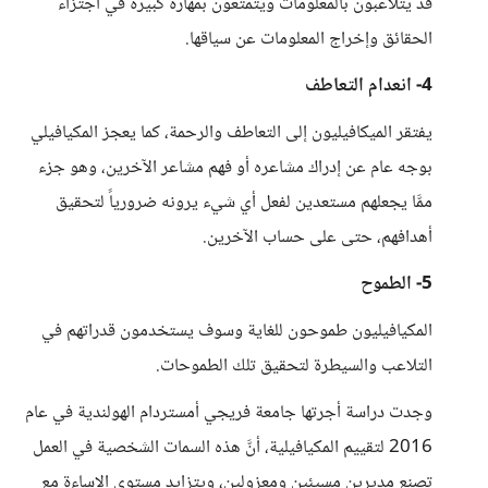
قد يتلاعبون بالمعلومات ويتمتعون بمهارة كبيرة في اجتزاء
الحقائق وإخراج المعلومات عن سياقها.
4- انعدام التعاطف
يفتقر الميكافيليون إلى التعاطف والرحمة، كما يعجز المكيافيلي
بوجه عام عن إدراك مشاعره أو فهم مشاعر الآخرين، وهو جزء
ممَّا يجعلهم مستعدين لفعل أي شيء يرونه ضرورياً لتحقيق
أهدافهم، حتى على حساب الآخرين.
5- الطموح
المكيافيليون طموحون للغاية وسوف يستخدمون قدراتهم في
التلاعب والسيطرة لتحقيق تلك الطموحات.
وجدت دراسة أجرتها جامعة فريجي أمستردام الهولندية في عام
2016 لتقييم المكيافيلية، أنَّ هذه السمات الشخصية في العمل
تصنع مديرين مسيئين ومعزولين، ويتزايد مستوى الإساءة مع