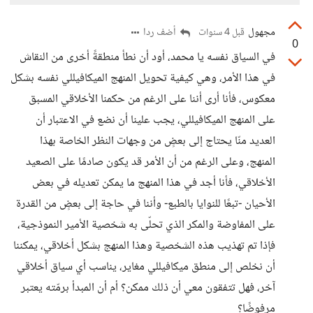
مجهول
أضف ردا
قبل 4 سنوات
0
في السياق نفسه يا محمد، أود أن نطأ منطقةً أخرى من النقاش
في هذا الأمر، وهي كيفية تحويل المنهج الميكافيللي نفسه بشكل
معكوس، فأنا أرى أننا على الرغم من حكمنا الأخلاقي المسبق
على المنهج الميكافيللي، يجب علينا أن نضع في الاعتبار أن
العديد منّا يحتاج إلى بعضٍ من وجهات النظر الخاصة بهذا
المنهج، وعلى الرغم من أن الأمر قد يكون صادمًا على الصعيد
الأخلاقي، فأنا أجد في هذا المنهج ما يمكن تعديله في بعض
الأحيان -تبعًا للنوايا بالطبع- وأننا في حاجة إلى بعضٍ من القدرة
على المفاوضة والمكر الذي تحلّى به شخصية الأمير النموذجية،
فإذا تم تهذيب هذه الشخصية وهذا المنهج بشكل أخلاقي، يمكننا
أن نخلص إلى منطق ميكافيللي مغاير، يناسب أي سياق أخلاقي
آخر، فهل تتفقون معي أن ذلك ممكن؟ أم أن المبدأ برمّته يعتبر
مرفوضًا؟