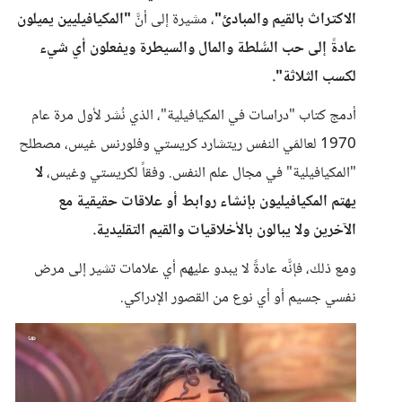
الاكتراث بالقيم والمبادئ"
، مشيرة إلى أنَّ
"المكيافيليين يميلون
عادةً إلى حب السُّلطة والمال والسيطرة ويفعلون أي شيء
لكسب الثلاثة".
أدمج كتاب "دراسات في المكيافيلية"، الذي نُشر لأول مرة عام
1970 لعالمَي النفس ريتشارد كريستي وفلورنس غيس، مصطلح
"المكيافيلية" في مجال علم النفس. وفقاً لكريستي وغيس،
لا
يهتم المكيافيليون بإنشاء روابط أو علاقات حقيقية مع
الآخرين ولا يبالون بالأخلاقيات والقيم التقليدية.
ومع ذلك، فإنَّه عادةً لا يبدو عليهم أي علامات تشير إلى مرض
نفسي جسيم أو أي نوع من القصور الإدراكي.