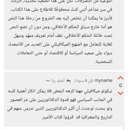
النوعية من التصرّفات. لكن على هذا الصعيد تحديدًا، أدركتُ
في سن متأخر أنني كنتُ محظوظًا للاطلاع على هذا الكتاب،
فأبرز ما يمكننا أن نخلص إليه بعد الخروج من رحلة هذا النص
هو أننا خارج سياق الحكم الأخلاقي، ومن دون ان نضع النص
تحت طائلة الحكم الأخلاقي، نقف أمام تعريف ممهّد وسهل
للغاية للتعامل مع المنهج الميكافيللي على العديد من الأصعدة،
سواء على صعيد السياسة أو الاقتصاد أو حتى التعاملات
الشخصية.
myname
أضف ردا
قبل 4 سنوات
0
نيكولو ميكافيلي مهما كرهه البعض فلا يمكن انكار أهمية كتبه
في الجانب السياسي فهو قدوة الدكتاتوريين على مر العصور
ولو بحثت لوجدت أن أكبر الدكتاتوريين الذين ندرس عنهم في
التاريخ والجغرافيا قد قرؤوا كتاب الأمير.