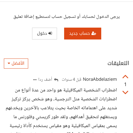
يرجى الدخول لحسابك أو تسجيل حساب لتستطيع إضافة تعليق
حساب جديد
دخول
التعليقات
الأفضل
NoraAbdelaziem
أضف ردا
قبل 4 سنوات
1
اضطراب الشخصية الميكافيلية هو واحد من عدة أنواع من
اضطرابات الشخصية مثل النرجسية، وهو شخص يركز تركيز
شديد على اهتماماته الخاصة بحيث يتلاعب بالآخرين ويخدغهم
ويستغلهم لتحقيق أهدافهم، ولقد طور كريستي وفلورنس ما
يسمى بمقياس الميكافيلية وهو مقياس يستخدم كأداة رئيسية