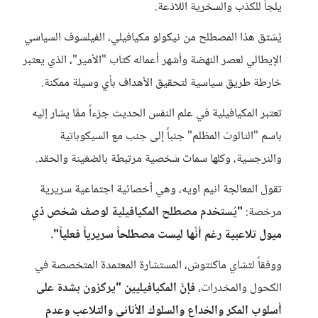
يلجأ للكذب والسخرية اللاذعة.
يُشتق هذا المصطلح من نيكولو مكيافيلي، الفيلسوف السياسي
الإيطالي لعصر النهضة وأشهر أعماله كتاب "الأمير"، الذي يعتبر
خارطة طريق سياسية لتحقيق الأهداف بأي وسيلة ممكنة.
تعتبر المكيافيلية في علم النفس الحديث جزءاً ممَّا يشار إليه
باسم "الثالوث المظلم" جنباً إلى جنب مع السيكوباتية
والنرجسية، وكلها سمات شخصية مرتبطة بالضغينة والحقد.
تقول المعالجة انيم اويه، وهي أخصائية اجتماعية سريرية
مرخصة:
"يُستخدم مصطلح المكيافيلية لوصف شخص ذي
ميول تلاعبية رغم أنَّها ليست مصطلحاً سريرياً فعلياً".
ووفقاً لتشاي ماكنتوش، المستشارة المعتمدة المتخصصة في
الكحول والمخدرات،
فإنَّ المكيافيليين "يركزون بشدة على
أسلوب المكر والخداع والسلوك الأناني والتلاعب وعدم