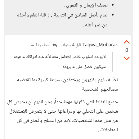
ضعف الإيمان و التقوي .
عدم تأصل المبادئ في التربية , و قلة العلم وأخذه
من غير أهله .
Taqwa_Mubarak
أضف ردا
قبل 4 سنوات
0
لايوجد اسلوب خاص للتعامل معه لأنه عند ادراكك ماهيته
سيكون حصل على مايريده .
للأسف فهم يظهرون ويختفون بسرعة كبيرة بما تقتضيه
مصالحهم الشخصية .
جميع النقاط التي ذكرتها مهمة جداً، ومن المهم أن يحرص كل
شخص على التحلي بها ومراعاتها حتى لا يتعرض للإستغلال
من مثل هذه الشخصيات، لابد من التسلح بالحذر في كل
المعاملات .