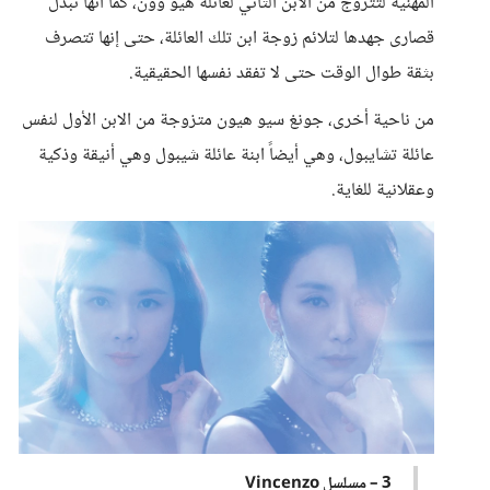
المهنية لتتزوج من الابن الثاني لعائلة هيو وون، كما أنها تبذل
قصارى جهدها لتلائم زوجة ابن تلك العائلة، حتى إنها تتصرف
بثقة طوال الوقت حتى لا تفقد نفسها الحقيقية.
من ناحية أخرى، جونغ سيو هيون متزوجة من الابن الأول لنفس
عائلة تشايبول، وهي أيضاً ابنة عائلة شيبول وهي أنيقة وذكية
وعقلانية للغاية.
3 – مسلسل Vincenzo