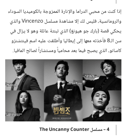
إذا كنت من محبي الدراما والإثارة الممزوجة بالكوميديا السوداء
والرومانسية، فليس لك إلا مشاهدة مسلسل Vincenzo والذي
يحكي قصة (بارك جو هيونغ) الذي تبنتهُ عائلة وهو لا يزال في
سن الـ8 فأخذته معها إلى إيطاليا وأطلقت عليه اسم فينتشنزو
كاسانو، الذي يصبح فيما بعد محامياً ومستشاراً لصالح المافيا.
4 – مسلسل The Uncanny Counter