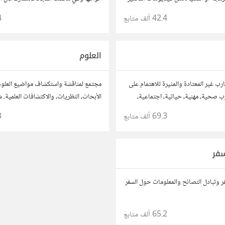
أعجبتك أو ترى أنها مفيدة :) رجاء شارك را
42.4 ألف
متابع
4
للموقع..المجتمع خاص بالمواقع فقط
العلوم
ب غير المعتادة والمثيرة للاهتمام على
مجتمع لمناقشة واستكشاف مواضيع العلوم 
رب صحية، مهنية، حياتية، اجتماعية،
الأبحاث، النظريات، والاكتشافات العلمية. 
حولها.
وأسئلتك، وتواصل مع مهتمين وعلماء في 
69.3 ألف
متابع
3
التخصصات العلمية.
سفر
 وتبادل النصائح والمعلومات حول السفر
65.2 ألف
متابع