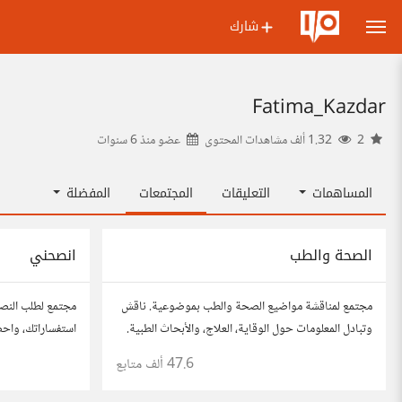
شارك
Fatima_Kazdar
2
1.32 ألف مشاهدات المحتوى
عضو منذ
6 سنوات
المساهمات
التعليقات
المجتمعات
المفضلة
الصحة والطب
انصحني
مجتمع لمناقشة مواضيع الصحة والطب بموضوعية. ناقش
مجتمع لطلب النص
وتبادل المعلومات حول الوقاية، العلاج، والأبحاث الطبية.
استفساراتك، واح
شارك مقالاتك، نصائحك، وأسئلتك، وتواصل مع أشخاص
للحصول على أفكار
47.6 ألف
متابع
مهتمين بالصحة.