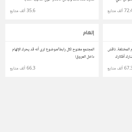
بط مباشر
والشعراء المفضلين. انضم لنتبادل جمال الكلمات والإلهام
72. ألف
متابع
35.6 ألف
متابع
الشعري.
إلهام
المختلفة. ناقش
المجتمع مفتوح لكل رابط/موضوع ترى أنه قد يحرك الإلهام
شارك أفكارك
داخل العروق!
مختلف
67. ألف
متابع
66.3 ألف
متابع