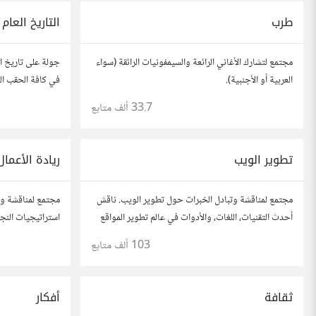
طرب
التاريخ العام
مجتمع لتشارك الأغاني الرائعة والسيمفونيات الرائقة (سواء
جولة على تاريخ الع
العربية أو الأجنبية).
في كافة الحقب الز
33.7 ألف
متابع
تطوير الويب
ريادة الأعمال
مجتمع لمناقشة وتبادل الخبرات حول تطوير الويب. ناقش
مجتمع لمناقشة وت
أحدث التقنيات، اللغات، والأدوات في عالم تطوير المواقع
استراتيجيات النجاح
والتطبيقات. شارك مشاريعك، اسأل عن نصائح، وتعاون مع
أفكارك، قصص نجا
103 ألف
متابع
مطورين محترفين وهواة.
آخرين لتطوير مش
ثقافة
أفكار