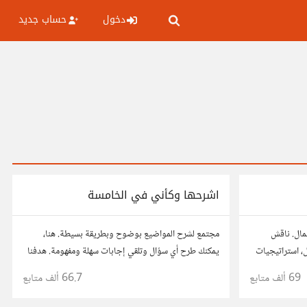
دخول
حساب جديد
اشرحها وكأني في الخامسة
عمال. ناقش
مجتمع لشرح المواضيع بوضوح وبطريقة بسيطة. هنا،
ال، استراتيجيات
يمكنك طرح أي سؤال وتلقي إجابات سهلة ومفهومة. هدفنا
ربك، وأسئلتك،
هو تبسيط المعلومات لتكون سهلة على الجميع، تمامًا كما لو
69 ألف
متابع
66.7 ألف
متابع
كنت في الخامسة من عمرك.