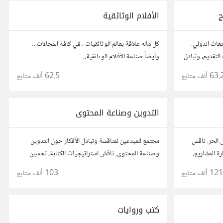
ج
الأفلام الوثائقية
تعاث الدولي.
كل ماله علاقة بعالم الوثائقيات ، في كافة المجالات ..
لتقديم، وتبادل
وأيضاً صناعة الأفلام الوثائقية..
 تجارب الآخرين
63. ألف
متابع
62.5 ألف
متابع
التدوين وصناعة المحتوى
 الحر. ناقش
مجتمع للمبدعين لمناقشة وتبادل الأفكار حول التدوين
رة المشاريع.
وصناعة المحتوى. ناقش استراتيجيات الكتابة، تحسين
 مع محترفين
محركات البحث، وإنتاج المحتوى المرئي والمسموع. شارك
121 ألف
متابع
103 ألف
متابع
أفكارك وأسئلتك، وتواصل مع كتّاب ومبدعين آخرين.
كتب وروايات