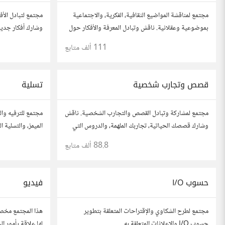
مجتمع لمناقشة المواضيع الثقافية، الفكرية، والاجتماعية
مجتمع لتبادل الأف
بموضوعية وعقلانية. ناقش وتبادل المعرفة والأفكار حول
وشارك أفكار جديد
الأدب، الفنون، الموسيقى، والعادات.
الصندوق. شارك بم
111 ألف
متابع
آخرين.
قصص وتجارب شخصية
تسلية
مجتمع لمشاركة وتبادل القصص والتجارب الشخصية. ناقش
مجتمع للترفيه وال
وشارك قصصك الحياتية، تجاربك الملهمة، والدروس التي
الميمز، والتسلية 
تعلمتها. شارك تجاربك مع الآخرين، واستفد من قصصهم
المفضلة، وتفاعل 
88.8 ألف
متابع
لتوسيع آفاقك.
والمرح.
حسوب I/O
فيديو
مجتمع لطرح الشكاوي والإقتراحات المتعلقة بتطوير
هذا المجتمع مخصص
حسوب I/O والإعلانات المتعلقة به
لها علاقة بأمور ا