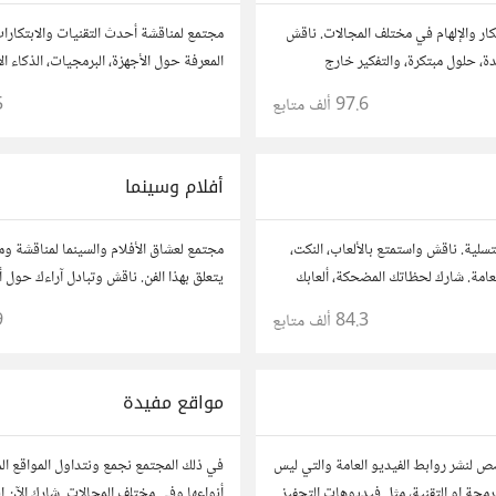
كار والإلهام في مختلف المجالات. ناقش
مجتمع لمناقشة أحدث التقنيات والابتكارا
ة، حلول مبتكرة، والتفكير خارج
المعرفة حول الأجهزة، البرمجيات، الذكاء ا
قترحاتك وأسئلتك، وتواصل مع مفكرين
والأمن السيبراني. شارك أفكارك، نصائحك، 
97.6 ألف
متابع
5
وتواصل مع محبي التقنية والمتخصصين.
أفلام وسينما
تسلية. ناقش واستمتع بالألعاب، النكت،
مجتمع لعشاق الأفلام والسينما لمناقشة وم
العامة. شارك لحظاتك المضحكة، ألعابك
يتعلق بهذا الفن. ناقش وتبادل آراءك حول أ
مع أعضاء آخرين يبحثون عن المتعة
المراجعات، والتوصيات. شارك تحليلاتك،
84.3 ألف
متابع
9
بنقاشات حول الأفلام والمخرجين والسينا
مواقع مفيدة
 لنشر روابط الفيديو العامة والتي ليس
في ذلك المجتمع نجمع ونتداول المواقع ال
لبرمجة او التقنية، مثل فيديوهات التحفيز
أنواعها وفي مختلف المجالات..شارك الآن ال