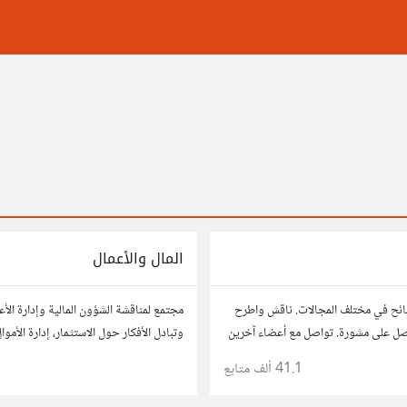
المال والأعمال
ائح في مختلف المجالات. ناقش واطرح
مجتمع لمناقشة الشؤون المالية وإدارة الأ
صل على مشورة. تواصل مع أعضاء آخرين
وتبادل الأفكار حول الاستثمار، إدارة الأمو
 وحلول تساعدك في اتخاذ قراراتك.
النمو، وتحليل الأسواق. شارك نصائحك، تجا
41.1 ألف
متابع
وتواصل مع محترفين ورجال أعمال آخرين.