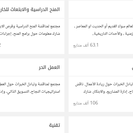
المنح الدراسية والابتعاث للخار
الم سواءً القديم أو الحديث او المعاصر ،
مجتمع لمناقشة المنح الدراسية وفرص الاب
منية ، والأحداث التاريخية..
شارك معلومات حول برامج المنح، إجراءات ا
نصائح حول الدراسة في الخارج. استفد من
63.1 ألف
متابع
2
وشارك تجربتك.
العمل الحر
بادل الخبرات حول ريادة الأعمال. ناقش
مجتمع لمناقشة وتبادل الخبرات حول العمل
، إدارة المشاريع، والابتكار. شارك
استراتيجيات النجاح، التسويق الذاتي، وإدا
حك، وأسئلتك، وتواصل مع رواد أعمال
شارك قصصك، نصائحك، وأسئلتك، وتواصل
106 ألف
متابع
روعاتك.
في مختلف المجالات.
تقنية