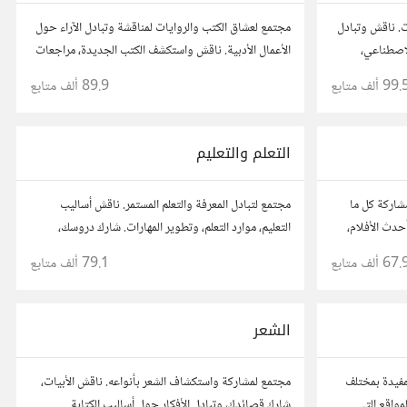
ت. ناقش وتبادل
مجتمع لعشاق الكتب والروايات لمناقشة وتبادل الآراء حول
لاصطناعي،
الأعمال الأدبية. ناقش واستكشف الكتب الجديدة، مراجعات
وأسئلتك،
الروايات، ومشاركة توصيات القراءة. شارك أفكارك،
99. ألف
متابع
89.9 ألف
متابع
نصائحك، وأسئلتك، وتواصل مع قراء آخرين.
التعلم والتعليم
شاركة كل ما
مجتمع لتبادل المعرفة والتعلم المستمر. ناقش أساليب
حدث الأفلام،
التعليم، موارد التعلم، وتطوير المهارات. شارك دروسك،
 قصصك، واستمتع
نصائحك، وأسئلتك، وتواصل مع معلمين وطلاب يسعون
67. ألف
متابع
79.1 ألف
متابع
ريوهات.
لتحقيق المعرفة والتفوق.
الشعر
مفيدة بمختلف
مجتمع لمشاركة واستكشاف الشعر بأنواعه. ناقش الأبيات،
مواقع التي
شارك قصائدك، وتبادل الأفكار حول أساليب الكتابة