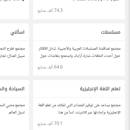
او محاضرات عامة
74.3 ألف
متابع
مسلسلات
اسألني
مجتمع لمناقشة المسلسلات العربية والأجنبية. تبادل الأفكار
مجتمع لطرح التجار
حول أحدث الحلقات، شارك آراءك، واستمتع بنقاشات حول
سبيل المثال؛ تجا
القصص والشخصيات.
وفتح باب الأسئلة 
64.6 ألف
متابع
تعلم اللغة الإنجليزية
السياحة وال
مجتمع يساعد على توفير المصادر التي تمكنك من تعلم اللغة
مجتمع محبي السفر
الإنجليزية وإجادتها عبر الانترنت. ابدأ من هنا:
لدول العالم.
https://io.hsoub.com/go/53915
70.1 ألف
متابع