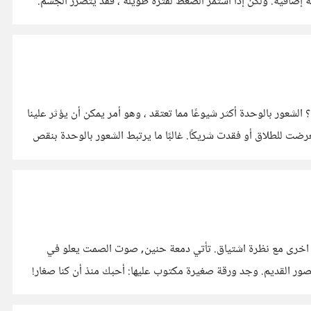
 إضافية. ولكن إذا استمر الضغط لفترة طويلة ، فقد يتضرر الجسم.
ربما كان هذا الموضوع واحد من اكثر المواضيع التي اثارت اهتمامي وركزت عليها خلال دراساتي النفسية الاجتماعية. تلخيص: ما هي الوحدة؟ الشعور بالوحدة أكثر شيوعًا مما تعتقد ، وهو أمر يمكن أن يؤثر علينا
عرضت للطلاق أو فقدت شريكًا. غالبًا ما يرتبط الشعور بالوحدة بنقص
سامة اخرى مع نظرة اشتياق. تأتي دمعة حنين, صوت الصمت يعلو في
الصور القديم. وجد ورقة صغيرة مكتوب عليها: أحبك منذ أن كنا صغار!