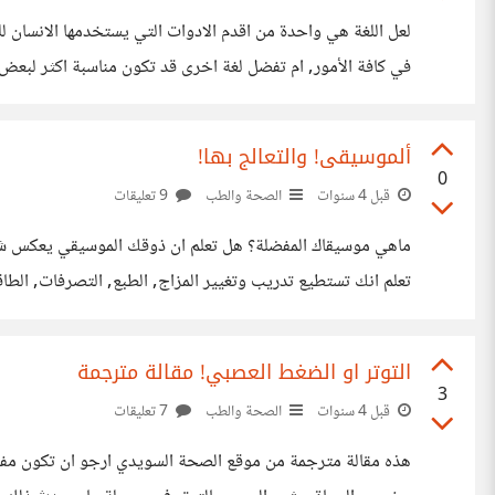
لعل اللغة هي واحدة من اقدم الادوات التي يستخدمها الانسان ل
في كافة الأمور, ام تفضل لغة اخرى قد تكون مناسبة اكثر لبعض ا
المستجدات العلمية والساحة التكنولوجية؟ هل أنتَ متأكد تماماً
ألموسيقى! والتعالج بها!
0
قبل 4 سنوات
الصحة والطب
9 تعليقات
تعلم انك تستطيع تدريب وتغيير المزاج, الطبع, التصرفات, الطا
مثل: الكرم, الاخاء, المروءة, الشر, الغيرة, الحسد, الحزن, ال
التوتر او الضغط العصبي! مقالة مترجمة
3
قبل 4 سنوات
الصحة والطب
7 تعليقات