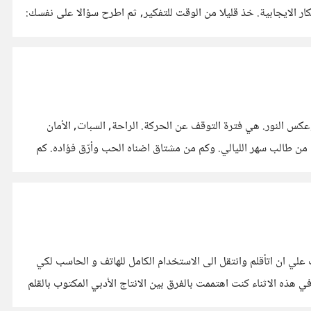
تي تسطتيع فيها مشاركه نفسك ببعض الأفكار الايجابية. خذ قليلا من الوقت للتفكير, ثم اطرح سؤالا على نفسك:
ر وعكس النور. هي فترة التوقف عن الحركة. الراحة, السبات, الأمان
م من طالب سهر الليالي. وكم من مشتاق اضناه الحب وأرّق فؤاده. كم
ن من الصعب علي ان اتأقلم وانتقل الى الاستخدام الكامل للهاتف و الحاسب لكي
في هذه الاثناء كنت اهتممت بالفرق بين الانتاج الأدبي المكتوب بالقلم