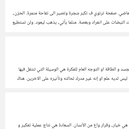
الماضي. صفحة ترتوي ف تكبر شجرة وتصير الى تفاحة مثمرة. الحزن,
 النبضات على انفراد وبغصة. مثلما يأتي, يذهب ليعود. ولن تستطيع
 و الطاقة او التوجه العام للفكرة هي الوسيلة التي تنتقل فيها
س لديه علم او إنه غير مدرك لحالته وتأثيره على الاخرين. هناك
مع بداية كل يوم, هناك مجموعة من الامور الفكرية التي لو فعلها الأنسان لاستطاع تغيير مجرى كل اليوم؟ هل توافق ؟ لكي لا ننسى, السعادة هي خيار, وقرار واع من الأنسان. السعادة هي نتاج عملية تفكير و