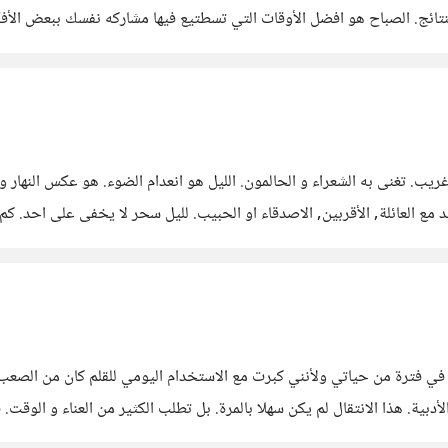
استنتاج و بالتالي همة و قرارا و اندفاع و عمل و من ثم حصد للنتائج. الصباح هو افضل الأوقات ال
سحر غريب. تغنى به الشعراء و الحالمون. الليل هو انعدام الضوء. هو عكس النها
 مع العائلة, الأقربين, الاصدقاء او الحبيب. لليل سحر لا يخفى على احد. ك
 التنظيم والتحصيل العلمي. في فترة من حياتي ولأنني كبرت مع الاستخدام اليومي للقلم كا
بية. هذا الانتقال لم يكن سهلا بالمرة. بل تطلب الكثير من العناء و الوقت. 
راسات