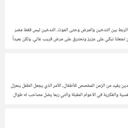
تؤكد الربط بين التدخين والمرض وحتى الموت. التدخين ليس فقط مضر
ان تجعلنا نبكي على عزيز ونحترق على مرض قريب غالي. ولكن بعيداً
 ان الوضع المادي للوالدين يقيد من الزمن المخصص للأطفال, الأمر الذي يجعل الطفل ينعزل
ويشعر بالانغلاق على نفسه, ويحرم من الأمان والحنان كما الرعاية العاطفية التي يقدمها الأبوين. الأمر الذي بدوره يؤثر على صحة الطفل النفسية والفكرية في الاعوام المقبلة والتي ربما يضل مصاحب له طوال