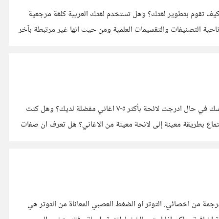
. كيف تقوم بتطوير لغتك؟ وهل تستخدم لغتك العربية كلغة مرجعية
 ناحية التصنيفات والتقسيمات العلمية ومن حيث انها غير مرتبطة بآخر
ماهي موسيقاك المفضلة؟ هل تعلم ان ذوقك الموسيقي يعكس شخصيتك؟ ويمكن باستطاعة من لديه العلم اللازم ان يخبرك قليلا اكثر عن نفسك في حال ادرجت لائحة بأكثر ٥-٧ اغاني مفضلة لديك؟ وهل كنت
استماع بطريقة معينة إلى لائحة معينة من الاغاني؟ هل تعرف ان صفات
هذه مقالة مترجمة من موقع الصحة السويدي ارجو ان تكون مفيدة. كل المعلومات الموجود مكتوبة بواسطة اخصائي ومدققة من باحث ومترجمة من اخصائي. التوتر او الضغط العصبي المعاناة من التوتر هي