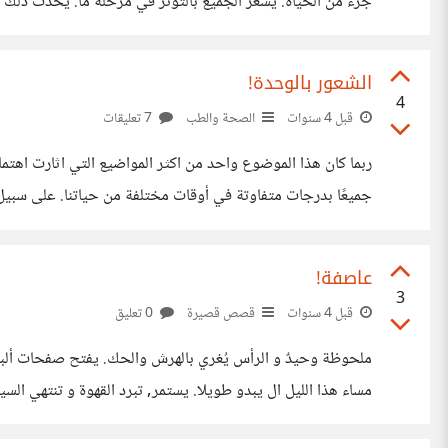
جزء من الحياة. يشعر الجميع بالتوتر في مرحلة ما. يحدث ذلك 
لذلك ، الانتعاش والراحة مهمان. هناك العديد من الأشياء التي يم
الشعور بالوحدة!
4
قبل 4 سنوات
الصحة والطب
7 تعليقات
جميعًا بدرجات متفاوتة في أوقات مختلفة من حياتنا. على سبيل ا
الأصدقاء والمعارف المقربين ، أو عدم وجود شريك الحب
عاصفة!
3
قبل 4 سنوات
قصص قصيرة
0 تعليق
ملحوظة وحيدٌ و الرأس يُغري بالهرش والحك. يفتح صفحا
مساء هذا الليل ال يبدو طويلا. يستمر, تبرد القهوة و تنتهي ال
شرد, و استرق صمتا طويلا. اخذه التفكير الى سنوات سبق.