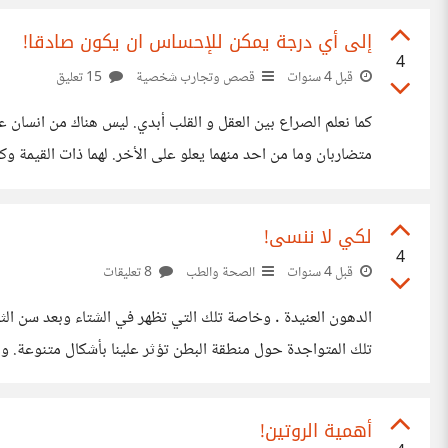
إلى أي درجة يمكن للإحساس ان يكون صادقا!
4
قبل 4 سنوات
قصص وتجارب شخصية
15 تعليق
كما نعلم الصراع بين العقل و القلب أبدي. ليس هناك من انسا
متضاربان وما من احد منهما يعلو على الأخر. لهما ذات القيمة و
صوت العقل مقتصر على رأينا الشخصي
لكي لا ننسى!
4
قبل 4 سنوات
الصحة والطب
8 تعليقات
الدهون العنيدة . وخاصة تلك التي تظهر في الشتاء وبعد سن ال
تلك المتواجدة حول منطقة البطن تؤثر علينا بأشكال متنوعة. و
المعاصر. الدعاية و الاعلان و الصورة المرئية اصبحت ترسم معا
أهمية الروتين!