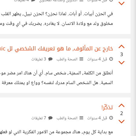
قبل 4 سنوات
التدوين وصناعة المحتوى
4 تعليقات
في الحزن أبيات. أو أبات. لماذا نحزن؟ الحزن نبيل, يطهر ال
مخلوق ولد مع ولادة الانسان. لا يغادره. يضربك في اي وقت وم
بأي حال ان تقطع عليه الطريق. لأن طريقه
خارج عن المألوف, ما هو تعريفك الشخصي لل toxic؟
3
قبل 4 سنوات
الصحة والطب
3 تعليقات
أنطلق من الكلمة, السميّة, شخص سام. أي أن هناك امر مضر موجود
السمية. هل الشخص السام مدرك لنفسه؟ وواع او يمتلك معرفة عن
نوع آخر يكون سمّي عن قصد وترصد, هذا النوع الخبيث يستخد
تذكّر!
2
قبل 4 سنوات
الصحة والطب
7 تعليقات