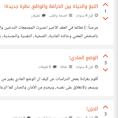
التبغ والحياة بين الخرافة والواقع, نظرة جديدة!
1
قبل 4 سنوات
الصحة والطب
تعليقان
مرحباً! :) لطالما في العقد الأخير اعتبرت المجتمعات التدخين 
بالشخص المعني وحالته المادية, الصحية, النفسية والجسدية, ب
عن كل هذا الكلام. ارتبطت هذه السيجارة أيضاً لفترة طويلة في
الوضع المادي!
3
قبل 4 سنوات
ثقافة
6 تعليقات
أقوم بقراءة
العمر. الشجار في المنزل, و الجو العام المشحون بالسلبية والضعف والحيرة وانعدام التحكم كما 
الحزن!
3