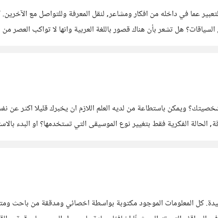
لتعبير عما في داخله من افكار ومشاعر, لنقل المعرفة وللتواصل مع الآخرين
لسياقات؟ هل تشعر بأن هناك قصور باللغة العربية وانها لا تواكب العصر من
 من قدرتك عن التعبير عن
قة, الحالة الفكرية فقط بتغيير نوع الموسيقى التي تستخدمها؟ او البدء بال
فرح, النشاط, الانطلاق وحتى الشجاعة تتعزز مع موسيقى