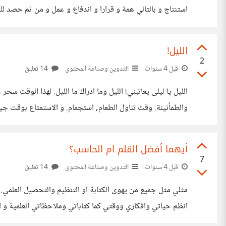
ما الذي احتاج لفعله اليوم؟ احتاج
الليل!
2
قبل 4 سنوات
التدوين وصناعة المحتوى
14 تعليق
الليل يا ليلى يعاتبني! الليل وما ادراكَ ما الليل. لهذا الوقت 
والطمأنينة. وقت تناول الطعام, استجمام. و الاستمتاع بوقت جيد
من أمّ سهرت ليلها تناجي الخالق يعتني بوليدها. وكم من محتال
أيهما أفضل القلم ام الحاسب؟
7
قبل 4 سنوات
التدوين وصناعة المحتوى
14 تعليق
مثلي مثل جميع من يهوى الكتابة او
انظم حياتي وافكاري ووقتي كما كتاباتي وملاحظاتي العلمية و الأد
و ذلك المكتوب عن طريق الحاسب. كان هناك فرق. في بعض الد