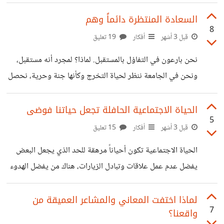
فسيولوجية معينة أو خوفهن من العنوسة أو شوقهن للأمومة ..
أعتقد أنهن يقلقن لسبب واحد، وهو رؤيتهن لصديقاتهن يتزوجن
السعادة المنتظرة دائماً وهم
8
الواحدة تلو الأخرى .. وصف ذلك أنه يشبه ذلك الشعور المزعج،
قبل 3 أشهر
أفكار
19 تعليق
الذي نشعره أحياناً. مثل لحظة استلام البطاقة من السجل المدنى
نحن بارعون في التفاؤل بالمستقبل. لماذا؟ لمجرد أنه مستقبل،
أو استعادة الكراسة فى المدرسة الابتدائية. الصوت ينادى واحدة
ونحن في الجامعة ننظر لحياة التخرج وكأنها جنة وحرية، نحصل
تلو الأخرى، الكل يسترد أوراقه، تدريجيا نجد أنفسنا واقفين
على وظيفة مثلاً فننتظر الزواج أو السفر أو عمل مشروع على
أنهم الخلاص من التعاسة، وإذا وصلنا لتلك المحطة التي كنا نراها
الحياة الاجتماعية الحافلة تجعل حياتنا فوضى
5
مثالية تبهت في عينينا وننظر لما بعدها. السعادة تكمن فيما نملك
قبل 3 أشهر
أفكار
15 تعليق
الآن في هذا التوقيت وليس فيما هو متوقع أن نملك بعد فترة. لو
الحياة الاجتماعية تكون أحياناً مرهقة للحد الذي يجعل البعض
كان الإنسان بلا مال ومتشرد في الشوارع لكن عنده صحة جيدة
يفضل عدم عمل علاقات وتبادل الزيارات، هناك من يفضل الهدوء
وقوت اليوم وعجز عن
وإنفاق الوقت في أشياء محددة وتكون الزيارات بالنسبة له شيء
ثقيل. للدكتور أحمد خالد توفيق مقال ساخر يتحدث فيه عن
لماذا اختفت المعاني والمشاعر العميقة من
7
واقعنا؟
الفوضى التي تحدثها الزيارات وكرهه لبعضها. ورغم ذلك عليك أن