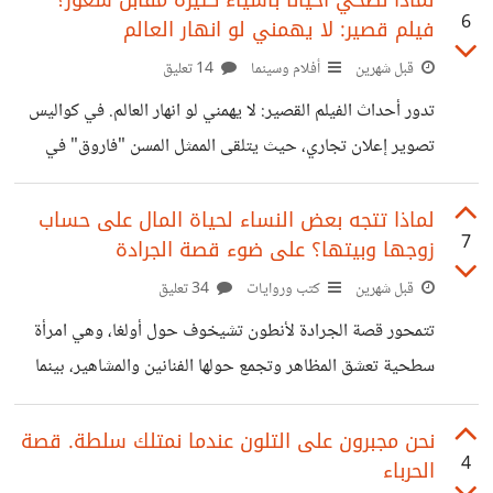
6
فيلم قصير: لا يهمني لو انهار العالم
عندما يكبر سنه ويفارق مرحلة الطفولة، فهناك من يرى أن أفضل
طريقة هي أن يعامل الإبن كأخ عملاً بمقولة: إن كبر ابنك خاويه.
قبل شهرين
أفلام وسينما
14 تعليق
يعني صاحبه تحدث معه وتعامل معه كصاحب، اخرج معه مثلاً
تدور أحداث الفيلم القصير: لا يهمني لو انهار العالم. في كواليس
وشاركه يومه واهتماماته.
تصوير إعلان تجاري، حيث يتلقى الممثل المسن "فاروق" في
ذروة حماسه لاستكمال العمل صدمة وفاة رفيق عمره المقرب،
فينهار تماماً ويرفض الاستمرار رغبةً في الذهاب لوداعه. رغم أنه
لماذا تتجه بعض النساء لحياة المال على حساب
7
زوجها وبيتها؟ على ضوء قصة الجرادة
كان يحلم طوال عمره بالتمثيل وبهذه اللحظات التي يعيشها. في
ذلك الوقت كان جميع القائمين على العمل في ورطة وخسارة
قبل شهرين
كتب وروايات
34 تعليق
كبيرة محتملة لو انسحب الممثل، ومنهم المنتجة التي تجد نفسها
تتمحور قصة الجرادة لأنطون تشيخوف حول أولغا، وهي امرأة
في مأزق مالي ومهني كارثي إذا توقف التصوير. وأحد العاملين
سطحية تعشق المظاهر وتجمع حولها الفنانين والمشاهير، بينما
هدده
تهمل زوجها الطبيب البسيط ديموف وتراه شخصاً عادياً ومملاً، بل
وتخونه. يصاب الزوج بمرض قاتل بسبب تفانيه في إنقاذ طفل،
نحن مجبرون على التلون عندما نمتلك سلطة. قصة
4
الحرباء
وأثناء احتضاره يخبر الأطباء أولغا بأن زوجها كان عبقرياً حقيقياً