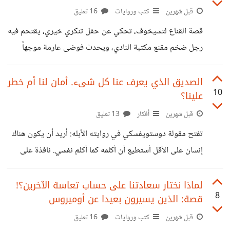
الأحلام تحتاج مال ومجهود قوي حتى تتحقق لذا لا نصل لما
قبل شهرين
كتب وروايات
16 تعليق
نحب، لكن من واقع التعليقات، فالكثير من الناس يعملون في مهن
قصة القناع لتشيخوف، تحكي عن حفل تنكري خيري، يقتحم فيه
طريقها صعب
رجل ضخم مقنع مكتبة النادي، ويحدث فوضى عارمة موجهاً
إهانات لاذعة للحاضرين من أطباء ومديري بنوك وأعيان. تشتعل
كرامة الأعيان غضباً طبعاً، ويستدعون الشرطة لطرده بالقوة
الصديق الذي يعرف عنا كل شىء. أمان لنا أم خطر
10
علينا؟
ويطالبونه بكشف هويته. لكن، عندما رفع الرجل القناع عن وجهه،
يتضح أنه مليونير البلدة وصاحب النفوذ الأكبر فيها. في ثانية
قبل شهرين
أفكار
13 تعليق
واحدة، يتبخر غضب الأعيان بالكامل، وينقلب المقال إلى تذلل
تفتح مقولة دوستويفسكي في روايته الأبله: أريد أن يكون هناك
ونفاق علني، بل ويعيدون تفسير إهاناته الفجة على أنها "دعابة
إنسان على الأقل أستطيع أن أكلمه كما أكلم نفسي. نافذة على
لطيفة من رجل عظيم". يظهر
واحدة من أعمق الحاجات الإنسانية وأكثرها تعقيداً؛ وهي الرغبة
في العثور على مرآة نفسية كاملة تجسدها مثلاً شخصية الصديق
لماذا نختار سعادتنا على حساب تعاسة الآخرين؟!
8
قصة: الذين يسيرون بعيدا عن أوميروس
الذي يعرف عنا كل شيء. هذا البحث عن الأمان المطلق
والمكاشفة بلا حواجز يقسم الآراء والمواقف الإنسانية إلى
قبل شهرين
كتب وروايات
16 تعليق