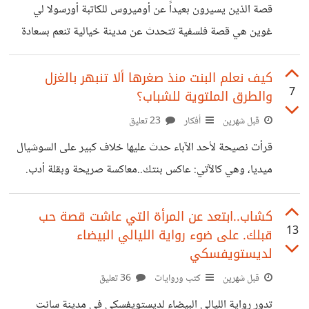
جبهتين متناقضتين تماماً في التعامل مع مفهوم هذا الصديق.
قصة الذين يسيرون بعيداً عن أوميروس للكاتبة أورسولا لي
فالفريق الأول يرى أن وجود شخص يسمعنا كأننا نحدث أنفسنا
غوين هي قصة فلسفية تتحدث عن مدينة خيالية تنعم بسعادة
هو قمة الطمأنينة
وسلام مطلقين، ولكن ثمن هذا النعيم هو المعاناة الأبدية لطفل
واحد يترك في قبو في الظلام. عندما يكتشف مواطنو المدينة
كيف نعلم البنت منذ صغرها ألا تنبهر بالغزل
7
والطرق الملتوية للشباب؟
هذا السر، يختار البعض التعايش مع الواقع، بينما يرفض آخرون
هذا الظلم ويمشون مبتعدين تاركين المدينة. القصة يمكن
قبل شهرين
أفكار
23 تعليق
إسقاطها على العديد من المواقف في حياتنا. لكنها ذكرتني بشيء
قرأت نصيحة لأحد الآباء حدث عليها خلاف كبير على السوشيال
متكرر يحدث في المجتمع. وهو عندما تسوء العشرة بين الزوجين
ميديا، وهي كالآتي: عاكس بنتك..معاكسة صريحة وبقلة أدب.
ويكون هناك صعوبة
بهذا العنوان الصادم افتتح الناصح نصيحته. والسبب في نظره أن
البنت التي لم تسمع كلام غزل ستتأثر به إذا سمعته بعد ذلك من
كشاب..ابتعد عن المرأة التي عاشت قصة حب
13
قبلك. على ضوء رواية الليالي البيضاء
أي شخص حتى ولو كان سيء، وأيضاً في هذه المعاكسة تنبيه
لديستويفسكي
للبنت أن جسدها محل التفات للشباب، فعندما يعاكسها أبوها تكون
قبل شهرين
كتب وروايات
36 تعليق
منتبهه لذلك. النصيحة هناك من وجدها عبقرية وتحمي البنت
مستقبلا من الذئاب البشرية ولا تجعلها تشعر بخزي تجاه
تدور رواية الليالي البيضاء لديستويفسكي في مدينة سانت