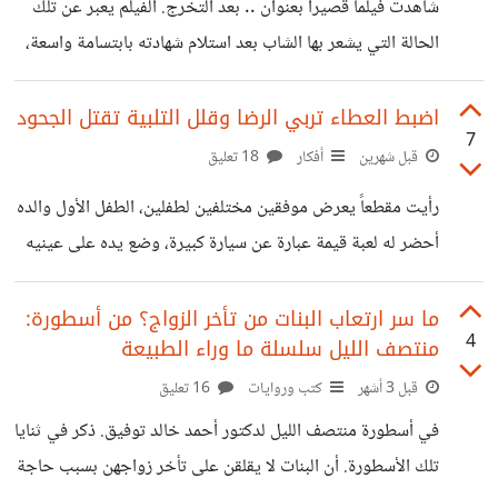
شاهدت فيلماً قصيراً بعنوان .. بعد التخرج. الفيلم يعبر عن تلك
الكلمة فما كان من الأب إلا
الحالة التي يشعر بها الشاب بعد استلام شهادته بابتسامة واسعة،
وبمجرد أن يخرج من جامعته للمرة الأخيرة يبدأ فصل آخر من
الضغوط. لازم ولازم ولازم ضغوط من الأهل والجيران والمجتمع.
اضبط العطاء تربي الرضا وقلل التلبية تقتل الجحود
7
لا بد أن يعمل عمل مجزي .. لا بد أن يكون عنده شقة، لا بد أن
قبل شهرين
أفكار
18 تعليق
يخطب ويتزوج وبعد الزواج لا بد أن ينجب. لو قرر أن يتحرر من
رأيت مقطعاً يعرض موفقين مختلفين لطفلين، الطفل الأول والده
الضغوط وقرر عدم الزواج إلا بعد أن تستقر الحالة المادية.
أحضر له لعبة قيمة عبارة عن سيارة كبيرة، وضع يده على عينيه
حتى يفاجئ طفله لكن بمجرد أن أزاح يده ورأى الطفل السيارة
فلم يفرح بل بالعكس ركلها بقدمه وسط صدمة الأب والأم. في
ما سر ارتعاب البنات من تأخر الزواج؟ من أسطورة:
4
منتصف الليل سلسلة ما وراء الطبيعة
الحقيقة هذا الموقف استفزني.. واستشفيت أن هذا الطفل متربي
على الدلع.. الأب وقتها قام بتكسير السيارة أمام ابنه. الموقف
قبل 3 أشهر
كتب وروايات
16 تعليق
الثاني لطفل أحضر له أبوه دراجة بمجرد أن لمح الطفل الدراجة
في أسطورة منتصف الليل لدكتور أحمد خالد توفيق. ذكر في ثنايا
فرح بشدة ومن فرحته ركب الدراجة بالمقلوب
تلك الأسطورة. أن البنات لا يقلقن على تأخر زواجهن بسبب حاجة