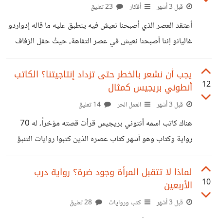
ترد الزيارة ونتيجة رد الزيارة أن يردوا الزيارة. ويؤكد أن الحياة
قبل 3 أشهر
أفكار
23 تعليق
أقصر من أن نضيعها في العلاقات الاجتماعية. على النقيض من
أعتقد العصر الذي أصبحنا نعيش فيه ينطبق عليه ما قاله إدواردو
ذلك، نرى من يعتبر العلاقات والزيارات والجلوس مع الأصدقاء
غاليانو إننا أصبحنا نعيش في عصر التفاهة، حيثُ حفل الزفاف
والزملاء
أهم مِن الحُب ومَراسم الدفن أهم من المَيِت واللباس أهم مِن
الجسد. وأنا أتفق معه. مثلاً: الزفاف.. أنا متعجب من اهتمام الناس
يجب أن نشعر بالخطر حتى تزداد إنتاجيتنا؟ الكاتب
12
أنطوني بريجيس كمثال
بالحفل نفسه، يدفعون عشرات الآلاف أيا كانت حالتهم المادية،
حتى الذي لا يملك يستدين ويعمل فرح فخم ويصرف. أجود
قبل 3 أشهر
العمل الحر
14 تعليق
الكراسي والإضاءات وأرقى القاعات. ثم إذا بحثنا عن جودة
هناك كاتب اسمه أنتوني بريجيس قرأت قصته مؤخراً، له 70
العلاقة بين العريس والعروسة سنجدها علاقة هشة ضعيفة واهنة
رواية وكتاب وهو أشهر كتاب عصره الذين كتبوا روايات التنبؤ
السياسي. الغريب إن بيرجيس لم يبدأ كتابة إلا بعدما عرف أنه
مصاب بالسرطان وإنه سيموت خلال عام على أقصى تقدير. فقرر
لماذا لا تتقبل المرأة وجود ضرة؟ رواية درب
10
الأربعين
الكتابة لهدف واحد وهو أن يترك لأولاده مصدراً للدخل. كتب
خلال هذا العام 6 روايات. بعد انتهاء العام لم يمت. فتحول لأحد
قبل 3 أشهر
كتب وروايات
28 تعليق
أهم كتاب جيله. نحن نفعل نفس الشيء لا نذاكر بجد الا باقتراب