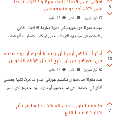
للحرية، من الغريب أنني في أوقات كثيرة أشعر بالوحدة مع
امشي على قدمكَ المكسورة ولا تترك أثر يدك
8
على كتف أحد دوستويفسكي
الناس ولا أشعر بها وأنا بمفردي، شعور الوحدة شعور داخلي. هناك
من هو وحيد معظم الوقت لكنه لا يشعر بوحدة، لأنه اختار هذا
قبل شهرين
أفكار
12 تعليق
النمط الذي يستريح فيه أكثر من عناء المجاملات والالتزامات
تجسد مقولة دوستويفسكي دعوة صارمة للاكتفاء الذاتي
ويكرس وقته لعمل ما يريده دون
والصلابة في مواجهة الأزمات، حتى لو كان الإنسان يتألم فعليه
أن يتحمل ألمه ولا يستعين بأحد. هناك نموذجين متناقضين أراهما
باستمرار؛ يرى النموذج الأول ما يراه دوستويفسكي حيث يرى
أذكر أن كلهم أرادوا أن يصبحوا أطباء أو رواد فضاء
10
في صغرهم، من أين خرج لنا كل هؤلاء اللصوص.
مقولته دستوراً للكرامة والأنفة، حيث يفضل هذا النموذج تحمل
أشد الآلام والاعتماد المطلق على النفس بدلاً من طلب مساعدة قد
قبل شهرين
أفكار
17 تعليق
تتحول يوماً إلى منّة أو دين معنوي. صديق لي كان لا يطلب من
هذه مقولة صادفتها ل مكسيم غوركي. تبدو ساخرة، لكنها جعلتني
أحد شيئاً حتى لو كان بسيطاً هو يرى ذلك ينقص من
أفكر في أحلامنا التي لم تتحقق، أو تنازلنا عن تحقيقها لأي سبب.
منذ فترة قرأت منشوراً يسأل صاحبه: ما المهنة التي كنت تتمنى
العمل فيها وماذا تعمل الآن؟ قرأت التعليقات، آلاف من الناس كل
فلسفة التلون حسب الموقف دبلوماسية أم
7
نفاق؟ قصة: القناع
منهم كان يريد أن يصبح شيئاً وأصبح شيئاً آخر. ربما يرى البعض