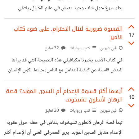
بطرسبرغ حول شاب وحيد يعيش في عالم الخيال، يلتقي
بالصدفة بفتاة تُدعى "ناستينكا" تبكي على الجسر. على مدار أربع
ليالٍ، يتبادلان الهموم ويتعلق بها بشدة، بينما تكشف له هي عن
القسوة ضرورية لتنال الاحترام. على ضوء كتاب
17
الأمير
انتظارها لحبيبها الذي سافر ووعدها بالعودة ليتزوجها لكنه تأخر.
عندما تفقد الفتاة الأمل في عودة حبيبها، يعترف لها الشاب بحبه
قبل شهرين
كتب وروايات
32 تعليق
الصادق، فتقرر قبول حبه وبدء حياة جديدة معه. لكن في تلك
في كتاب الأمير يخبرنا مكيافيلي هذه النصيحة التي قد يراها
اللحظة بالذات، يظهر حبيبها الغائب فجأة، فتترك الشاب الحالم
البعض قاسية عن كيفية التعامل مع الناس: حينما يكون الإنسان
دون تردد
لطيفاً من البداية يظن الناس أن هذا اللطف ضعف لأن الرجل الذي
لا يُظهر فتكه، يعتبرونه عاجزاً أو ساذجاً، لكن عندما يظهر الإنسان
أيهما أكثر قسوة الإعدام أم السجن المؤبد؟ قصة
10
الرهان لأنطون تشيخوف
الجانب القاسي أولاً، ويثبت أنه قادر على سحق كل شىء يقف
في طريقه، ثم يختار أن يكون لطيفا، يبدأ الجميع في رؤية الأمور
قبل شهرين
كتب وروايات
20 تعليق
بشكل مختلف، فاللطف هنا لا يُفهم كضعف، بل كقوة مختارة، هم
تبدأ قصة الرهان لأنطون تشيخوف بنقاش في حفلة حول عقوبة
يعلمون الآن أنك
الإعدام مقابل السجن المؤبد. يرى المصرفي الغني أن الإعدام أكثر