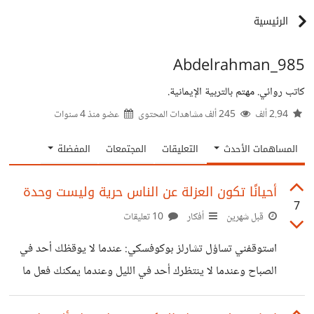
الرئيسية
Abdelrahman_985
كاتب روائي. مهتم بالتربية الإيمانية.
2.94 ألف
245 ألف مشاهدات المحتوى
عضو منذ
4 سنوات
المساهمات الأحدث
التعليقات
المجتمعات
المفضلة
أحيانًا تكون العزلة عن الناس حرية وليست وحدة
7
قبل شهرين
أفكار
10 تعليقات
استوقفني تساؤل تشارلز بوكوفسكي: عندما لا يوقظك أحد في
الصباح وعندما لا ينتظرك أحد في الليل وعندما يمكنك فعل ما
تريد هل تسمي ذلك حرية أم وحدة ؟ لاحظت أن ذلك أقرب