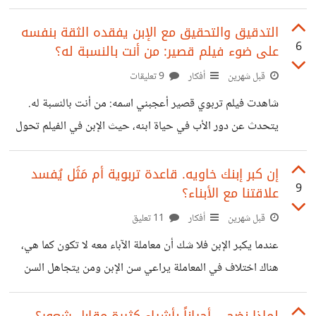
رحمة، بينما يرى محامٍ شاب أن الحياة بأي شكل أفضل من الموت.
يتطور النقاش إلى رهان مجنون بينهما..ليثبت كل شخص وجهة
التدقيق والتحقيق مع الإبن يفقده الثقة بنفسه
6
على ضوء فيلم قصير: من أنت بالنسبة له؟
نظره. بالأمس تم الحكم على شخص اغتصب طفل بعشر سنوات
سجن، ألقيت نظرة على التعليقات فوجدت من يرى أن العقوبة
قبل شهرين
أفكار
9 تعليقات
شديدة ومستحقة وهناك آخرين يرون أنها هينة ويجب أن يعدم.
شاهدت فيلم تربوي قصير أعجبني اسمه: من أنت بالنسبة له.
وهكذا تنقسم الآراء حول العقوبة الأشد قسوة إلى اتجاهين؛
يتحدث عن دور الأب في حياة ابنه، حيث الإبن في الفيلم تحول
لشخص ضعيف الشخصية وهش ومتردد بسبب طريقة تربية أبوه
له، حيث كان يعامله دائماً بالتدقيق في جميع أحواله والتحقيق
إن كبر إبنك خاويه. قاعدة تربوية أم مَثَل يُفسد
9
علاقتنا مع الأبناء؟
معه. وينتهي الفيلم والأب عجوز نائم على الفراش والابن الذي
كبر يدخل عليه ويعاتبه بشكل مؤثر أنه كان يعد عليه أنفاسه وهو
قبل شهرين
أفكار
11 تعليق
صغير وجعله في النهاية شخصية ضعيفة غير قادر على أخذ قرار
عندما يكبر الإبن فلا شك أن معاملة الآباء معه لا تكون كما هي،
واحد. لكن لو نظرنا للأمر بشكل
هناك اختلاف في المعاملة يراعي سن الإبن ومن يتجاهل السن
يفاجئ بتصرفات لم يكن يحسب لها حساباً وربما يخسر ابنه.
ولكن يبقى الخلاف حول الطريقة التي ينبغي أن يعامل بها الإبن
لماذا نضحي أحياناً بأشياء كثيرة مقابل شعور؟