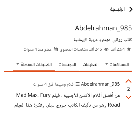
الرئيسية
Abdelrahman_985
كاتب روائي. مهتم بالتربية الإيمانية.
2.94 ألف
245 ألف مشاهدات المحتوى
عضو منذ
4 سنوات
المساهمات
التعليقات
المجتمعات
التعليقات المفضلة
Abdelrahman_985
أفلام وسينما
قبل 4 سنوات
2
من أفضل أفلام الأكشن الأجنبية : فيلم Mad Max: Fury
Road وهو من تأليف الكاتب جورج ميلر، وفكرة هذا الفيلم
مثيرة للجدل حيث أن الأحداث تدور بعد نهاية العالم، وتم اطلاق
هذا الفيلم في عام 2015 فيلم Gladiator هذا الفيلم من تأليف
ديفيد فرانزوني وجون لوجان وويليام نيكولسون، تم إطلاقه في