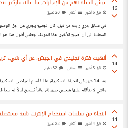
عيش الحياة أهم من الإنجازات. ما قاله ماركيز عند
16
قبل 6 أشهر
أفكار
20 تعليق
في سباق جري رأيته من قبل، كان الجميع يجري من أجل الوصول
تتغير، هدف وراء هدف ولا شيء جديد. وهكذا تمضى الحياة في
أنهيت فترة تجنيدي في الجيش، عن أي شيء تريد
14
قبل 5 أشهر
اسألني
32 تعليق
بعد 14 شهر في الحياة العسكرية، ها أنا أسلم أغراضي العس
والتي لا يتأقلم عليها شخص بسهولة، غالباً يُسحق أولاً ثم يبدأ
تغيرت، أصبحت أصادق الغرباء. بلدي وجيراني تغيروا في نظري.
النجاة من سلبيات استخدام الإنترنت شبه مستحيلة
14
قبل 4 أشهر
أفكار
22 تعليق