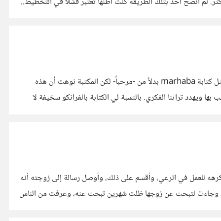
. لم أنصح أحد بتلك الطريقة كنت أظنها تعتبر فشلاً في التخطيط..
منذ فترة قصيرة أصدرت إحدى المكتبات نسخاً من روايات لكُتَّاب مثل نجيب محفوظ مكتوبة بالفرانكو، أي كتابة العربية بحروف إنجليزيَّة مثل كتابة marhaba بدلاً من -مرحباً- لكن المكتبة نوهت أن هذه
ا ويهدد تراثنا الفكري. بالنسبة لي الكتابة بالفرانكو سخيفة لا
رهه للعمل في الرعي، وأقسم على ذلك، وأوصل رسالة إلى زوجته أنه
حراء، وجاءت لتبحث عن زوجها ظلت شهرين تبحث عنه، وعرفت من الناس