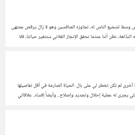
 وسط تشجيع الناس له، تجاوزه المنافسين وهو لا زال يرقص بمنتهى
فائز الوحيد في السباق. لأنه أكثر من استمتع به. دائماً الإنجازات خادعة، تشبه الندَّاهة، نظن أننا عندما نحقق الإنجاز الفلاني ستتغير حياتنا، فلا
ياة أخرى لم تكن تخطر لي على بال. الحياة الصارمة في أقل تفاصيلها
خلي يجرى له عملية إحلال وتجديد وإصلاح.. وأيضاً إفساد. علاقاتي