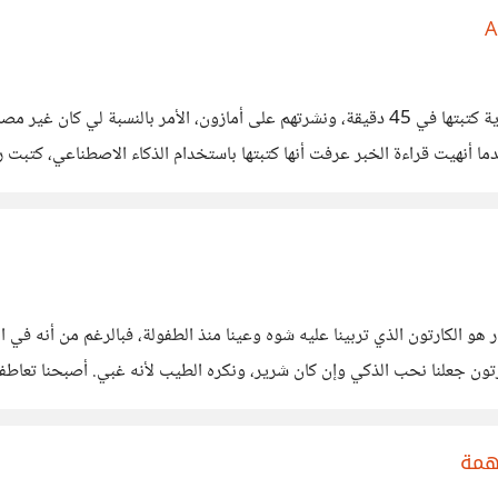
هناك كاتبة قالت بأنها كتبت 200 رواية خلال عام واحد منها رواية كتبتها في 45 دقيقة، ونشرتهم 
 أنهيت قراءة الخبر عرفت أنها كتبتها باستخدام الذكاء الاصطناعي، كتبت ر
حوظ إلا
 هو الكارتون الذي تربينا عليه شوه وعينا منذ الطفولة، فبالرغم من أنه في 
رتون جعلنا نحب الذكي وإن كان شرير، ونكره الطيب لأنه غبي. أصبحنا تعاطفنا
الشمس"
همة