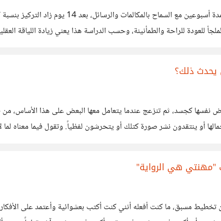
قرأت عن دراسة حول قطع الانترنت عن جوالات 467 شخص
الملجأ للعودة للراحة والطمأنينة، وحسب الدراسة هذا يعني زيادة اللياقة ال
لى الإنترنت أو يعلن عنها على التطبيقات مثل المناسبات
ن يحدث ذلك؟
رض نفسها كجسد، ثم تنزعج عندما يتعامل معها البعض على هذا الأساس، من قب
الها أو ينتقدون نشر صورة كتلك أو يتحرشون لفظياً. وتقول فيما معناه لما لا
ب "مهنتي هي الرواية"
ن تخطيط مسبق، ما كنت أفعله أنني كنت أكتب بعشوائية وأعتمد على الأفكار ال