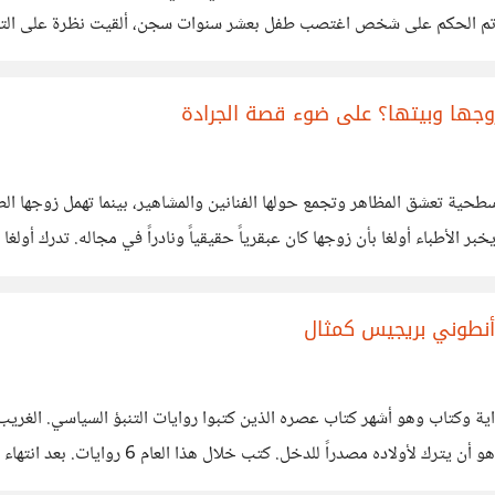
 تم الحكم على شخص اغتصب طفل بعشر سنوات سجن، ألقيت نظرة على التع
ة الأشد قسوة إلى اتجاهين؛
وجها وبيتها؟ على ضوء قصة الجرادة
ية تعشق المظاهر وتجمع حولها الفنانين والمشاهير، بينما تهمل زوجها الط
ر الأطباء أولغا بأن زوجها كان عبقرياً حقيقياً ونادراً في مجاله. تدرك أول
في مجتمعاتنا اليوم يفعلن ما فعلت أولغا. يهملن
 أنطوني بريجيس كمثال
 كاتب اسمه أنتوني بريجيس قرأت قصته مؤخراً، له 70 رواية وكتاب وهو أشهر كتاب عصره الذين كتبوا روايا
سيموت خلال عام على أقصى تقدير. فقرر الكتاب