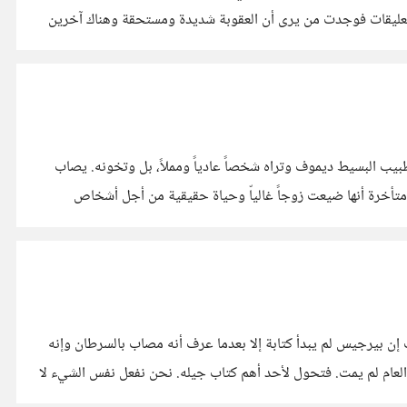
ليقات فوجدت من يرى أن العقوبة شديدة ومستحقة وهناك آخرين
بيب البسيط ديموف وتراه شخصاً عادياً ومملاً، بل وتخونه. يصاب
غا متأخرة أنها ضيعت زوجاً غالياّ وحياة حقيقية من أجل أشخاص
ت التنبؤ السياسي. الغريب إن بيرجيس لم يبدأ كتابة إلا بعدما عرف أنه مصاب بالسرطان وإنه
ة لهدف واحد وهو أن يترك لأولاده مصدراً للدخل. كتب خلال هذا العام 6 روايات. بعد انتهاء العام لم يمت. فتحول لأحد أهم كتاب جيله. نحن نفعل نفس الشيء لا