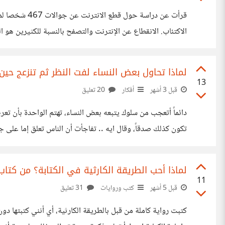
الاكتئاب. الانقطاع عن الإنترنت والتصفح بالنسبة للكثيرين هو 
الإنترنت يعني الانطواء في عالم كل الأشياء الهامة فيه تحصل ع
لماذا تحاول بعض النساء لفت النظر ثم تنزعج حي
13
قبل 3 أشهر
أفكار
20 تعليق
دائماً أتعجب من سلوك يتبعه بعض النساء، تهتم الواحدة بأن تع
تكون كذلك صدقاً، وقال ايه .. تفاجأت أن الناس تعلق إما على جم
أكثر رزانة من أن تفصح عما بداخلها
لماذا أحب الطريقة الكارثية في الكتابة؟ من كتا
11
قبل 5 أشهر
كتب وروايات
31 تعليق
كتبت رواية كاملة من قبل بالطريقة الكارثية، أي أنني كتبتها دو