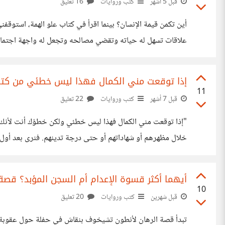
قبل 5 أشهر
كتب وروايات
16 تعليق
أين تكمن قيمة الإنسان؟ بينما اقرأ في كتاب علو الهمة، استوقف
علاقات تسهل له حياته وتقضي مصالحه وتجعل له واجهة اجتماعية
من غنى أو علم. وأنا أوافقه تماماً في ذلك.
إذا توقعت مني الكمال فهذا ليس خطئي من كتا
11
قبل 7 أشهر
كتب وروايات
22 تعليق
"إذا توقعت مني الكمال فهذا ليس خطئي ولكن خطؤك أنت لأنك رف
خلال مظهرهم أو شهاداتهم أو حتى درجة تدينهم. فنرى بعد أول
ومن أكثر من يقعون فريسة لهذا الأمر المصلحين ورجال الدين ال
أيهما أكثر قسوة الإعدام أم السجن المؤبد؟ قص
10
قبل شهرين
كتب وروايات
20 تعليق
تبدأ قصة الرهان لأنطون تشيخوف بنقاش في حفلة حول عقوبة الإ