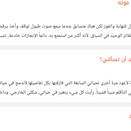
 موته
 للنهاية والفوز لكن هناك متسابق عندما سمع صوت طبول توقف وأخذ يرقص
السعادة إلى أن أصبح الأخير. هذا الموقف جعلني أقول هذا هو ال
 أن تسألني؟
كرية لأعود مرة أخرى لحياتي السابقة التي فارقتها بكل تفاصيلها لأندمج في ح
 في التأقلم شيئاً فشيئاً. رأيت كل شيء يتغير في حياتي، شكلي الخارجي، ودا
.عشت شعور المنسي كثيراً