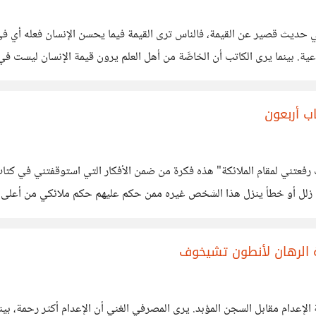
ني حديث قصير عن القيمة، فالناس ترى القيمة فيما يحسن الإنسان فعله أي في
. بينما يرى الكاتب أن الخاصَّة من أهل العلم يرون قيمة الإنسان ليست ف
ب أربعون
عتني لمقام الملائكة" هذه فكرة من ضمن الأفكار التي استوقفتني في كتاب
 زلل أو خطأ ينزل هذا الشخص غيره ممن حكم عليهم حكم ملائكي من أعلى عل
ذين
ة الرهان لأنطون تشيخوف
عدام مقابل السجن المؤبد. يرى المصرفي الغني أن الإعدام أكثر رحمة، بين