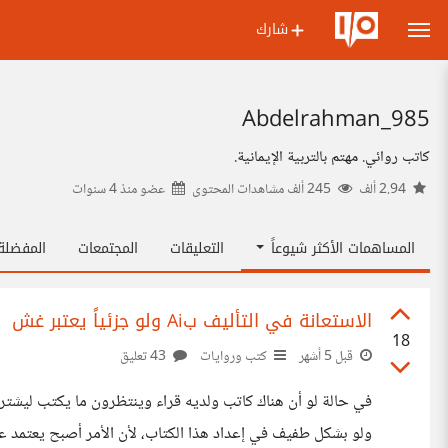
شارك
Abdelrahman_985
كاتب روائي. مهتم بالتربية الإيمانية.
2.94 ألف
245 ألف مشاهدات المحتوى
عضو منذ
4 سنوات
المساهمات الأكثر شيوعاً
التعليقات
المجتمعات
المفضل
الاستعانة في التأليف بAi ولو جزئياً يعتبر غش
18
قبل 5 أشهر
كتب وروايات
43 تعليق
في حالة لو أن هناك كاتب ولديه قراء وينتظرون ما يكتب ليشتر