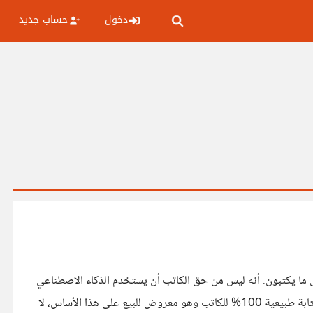
دخول
حساب جديد
 ما يكتبون. أنه ليس من حق الكاتب أن يستخدم الذكاء الاصطناعي
ولو بشكل طفيف في إعداد هذا الكتاب، لأن الأمر أصبح يعتمد على توقعات العميل أثناء الشراء، فالقارئ الذي يذهب ويشتري الكتاب يريده كتابة طبيعية 100% للكاتب وهو معروض للبيع على هذا الأساس، لا