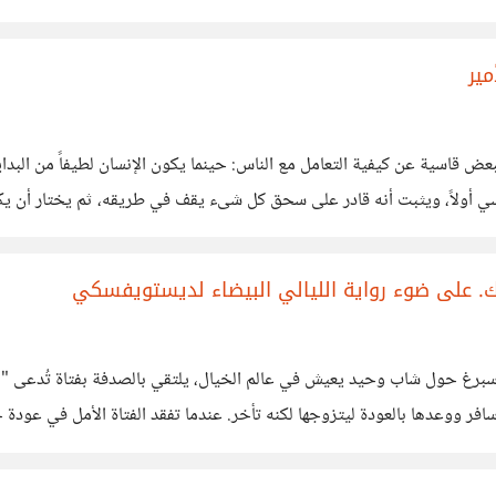
مير
بعض قاسية عن كيفية التعامل مع الناس: حينما يكون الإنسان لطيفاً من البدا
قاسي أولاً، ويثبت أنه قادر على سحق كل شىء يقف في طريقه، ثم يختار أن يك
. على ضوء رواية الليالي البيضاء لديستويفسكي
رغ حول شاب وحيد يعيش في عالم الخيال، يلتقي بالصدفة بفتاة تُدعى "ناستي
افر ووعدها بالعودة ليتزوجها لكنه تأخر. عندما تفقد الفتاة الأمل في عودة 
ة، فتترك الشاب الحالم دون تردد