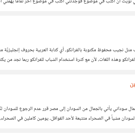
ي نويت أن أكتب في موضوع فوجدتني أكتب في موضوع آخر تماماً يهمني أكثر
 موراكامي أنه
كو وهذه اللغات، لأن مع كثرة استخدام الشباب للفرانكو ربما نجد من يكتب به
ب الآخر هناك من يرى أن
ين
ل سوداني يأتي بالجمال من السودان إلى مصر قرر عدم الرجوع للسودان لك
ن السودان مشياً في الصحراء متتبعة لأحد القوافل، يومين كاملين في الص
 لها