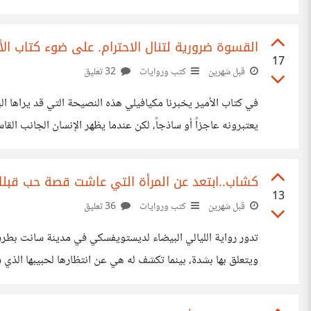
يريد القارئ كتابة منقحة بالذكاء الاصطناعي بل لا يريد أي وجود
القسوة ضرورية لتنال الاحترام. على ضوء كتاب الأ
17
قبل شهرين
كتب وروايات
32 تعليق
في كتاب الأمير يخبرنا مكيافيلي هذه النصيحة التي قد يراها ال
يعتبرونه عاجزاً أو ساذجاً، لكن عندما يظهر الإنسان الجانب ال
يُفهم كضعف، بل كقوة مختارة، هم يعلمون الآن أنك
كشاب..ابتعد عن المرأة التي عاشت قصة حب قبلك
13
قبل شهرين
كتب وروايات
36 تعليق
تدور رواية الليالي البيضاء لديستويفسكي في مدينة سانت بطرسب
ويتعلق بها بشدة، بينما تكشف له هي عن انتظارها لحبيبها الذي س
جديدة معه. لكن في تلك اللحظة بالذات، يظهر حبيبها الغائب فجأ