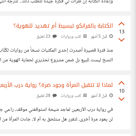
وإعادة الكتابة إن طرأت لي فكرة جيدة تتطلب ذلك.. لدرجة أنن
لكني اكتشفت عن طريق كتاب مهنتي هي الرواية للكاتب هاروكي
الكتابة بالفرانكو تبسيط أم تهديد للهوية؟
13
قبل 5 أشهر
كتب وروايات
23 تعليق
النسخ ليست للبيع بل ضمن مشروع تحذيري لحماية الهوية من الفران
أحبها في التواصل، وبالتأكيد لن أقبلها في كتاب. لكن على الجان
لماذا لا تتقبل المرأة وجود ضرة؟ رواية درب الأربع
10
قبل 3 أشهر
كتب وروايات
28 تعليق
في رواية درب الأربعين لماجد شيحة استوقفني موقف، راعي جما
لن يعود مرة أخرى، لتقرر هل ستلحق به أم لا، جاءت المرأة م
أن زوجها تزوج ودلوها على بيته، عندما ذهبت دقت الباب وفتحت