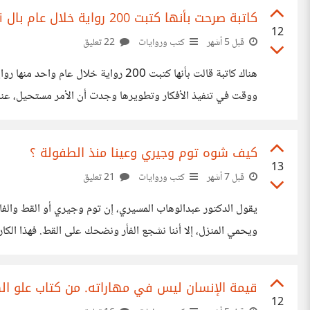
كاتبة صرحت بأنها كتبت 200 رواية خلال عام بال Ai
12
قبل 5 أشهر
كتب وروايات
22 تعليق
ووقت في تنفيذ الأفكار وتطويرها وجدت أن الأمر مستحيل، عندما
عمل ذلك، على الرغم من أنه لا يوجد رواية منها نجحت نجاح مل
كيف شوه توم وجيري وعينا منذ الطفولة ؟
13
قبل 7 أشهر
كتب وروايات
21 تعليق
يقول الدكتور عبدالوهاب المسيري، إن توم وجيري أو القط والفار
ويحمي المنزل، إلا أننا نشجع الفأر ونضحك على القط. فهذا الكا
الكاتب إبراهيم أحمد عن شيئا طريفاً لاحظه عن ثلاثيته "تلال 
قيمة الإنسان ليس في مهاراته. من كتاب علو ال
12