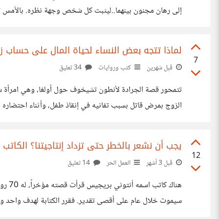
إلى رهان مجنون بينهما..ليثبت كل شخص وجهة نظره. بالأمس
يرون أنها هينة ويجب أن يعدم. وهكذا تنقسم الآراء حول العقوب
لماذا تتجه بعض النساء لحياة المال على حساب ز
7
قبل شهرين
كتب وروايات
34 تعليق
تتمحور قصة الجرادة لأنطون تشيخوف حول أولغا، وهي امرأة سطح
الزوج بمرض قاتل بسبب تفانيه في إنقاذ طفل، وأثناء احتضاره يخب
مزيفين، وتشعر بالحسرة والندم لكن بعد فوات الأوان. هناك نساء 
يجب أن نشعر بالخطر حتى تزداد إنتاجيتنا؟ الكاتب
12
قبل 3 أشهر
العمل الحر
14 تعليق
هناك
نذاكر بجد الا باقتراب الامتحان، ولا نعمل بجد إلا