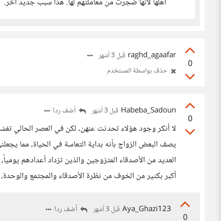
أهلها لأنها ضجرت من معاملتهم لها. هذا سبب جديد آخر.
raghd_agaafar
قبل 3 أشهر
0
حذف بواسطة المستخدم
Habeba_Sadoun
أضف ردا
قبل 3 أشهر
0
لا أنكر وجود هؤلاء تحدثت عنهن، لكن في العصر الحالي تفشل
يصف البعض الزواج بأنه بداية التعاسة في الحياة، مما يجعلن
العديد من الأصدقاء المتزوجين والذين تزداد أعدادهم يومياً،
أكبر بكثير من الخوف من نظرة الأصدقاء والمجتمع والوح
Aya_Ghazi123
أضف ردا
قبل 3 أشهر
0