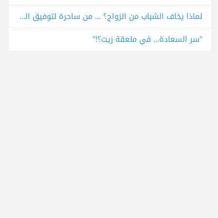
لماذا يخاف الشباب من الزواج؟ ... من ساحرة لتوفيق الحكيم
"سر السعادة... في ملعقة زيت؟!"