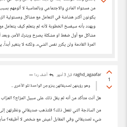
من مستواه المادي والاجتماعي وبالمناسبة لا ألومهم بسب
يكونون أكثر هشاشة في التعامل مع مشاكل ومسئولية 
ويهدد بأنه سيفسخ الخطوبة لأنه لم يتعلم كيف يتعامل مع 
مشاكل مع أول ضغط او مشكلة يصرخ ويترك الأمر، وبعد أن 
المرة القادمة ولن يكرر نفس الشيء، ولكنه لا يتغير أبداً، 
raghd_agaafar
أضف ردا
قبل 3 أشهر
1
وهو رؤيتهن لصديقاتهن يتزوجن الواحدة تلو الأخرى ..
هل أنت متأكد من أنه لم يقل ذلك على سبيل المزاح؟ العرّاب ك
من الساذجة التي تفعل ذلك؟ فلتذهب صديقاتي ونظرتهن إل
شيء لصديقاتي وفي المقابل أعيش مع شخص لا أطيقه؟ سأب