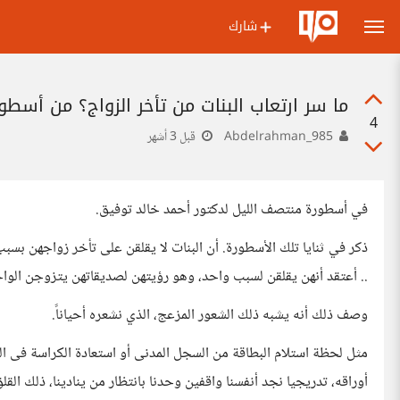
شارك
ما سر ارتعاب البنات من تأخر الزواج؟ من أسط
4
Abdelrahman_985
قبل 3 أشهر
في أسطورة منتصف الليل لدكتور أحمد خالد توفيق.
ذكر في ثنايا تلك الأسطورة. أن البنات لا يقلقن على تأخر زواجهن ب
.. أعتقد أنهن يقلقن لسبب واحد، وهو رؤيتهن لصديقاتهن يتزوجن الواحد
وصف ذلك أنه يشبه ذلك الشعور المزعج، الذي نشعره أحياناً.
مثل لحظة استلام البطاقة من السجل المدنى أو استعادة الكراسة فى الم
أوراقه، تدريجيا نجد أنفسنا واقفين وحدنا بانتظار من ينادينا، ذلك ال