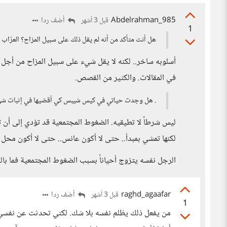
Abdelrahman_985
أضف ردا
قبل 3 أشهر
1
هل أنت متأكد من أنه لم يقل ذلك على سبيل المزاح؟ العرّاب ك
أسلوبه ساخر.. لكنه لا يقل شيء على سبيل المزاح من أجل ا
في المقالات. والكثير من القصص.
. هل وجدت حياتي في كيس شيبس كي أقضيها في إثبات شي
ليس شرطاً لا تطيقيه. الضغوط المجتمعية قد تؤدي إلى أن ت
لكنها تمشي بمبدأ.. حتى لا أكون عانس.. حتى لا أكون مح
الرجل نفسه يتزوج أحياناً بسبب الضغوط المجتمعية فما بالك
raghd_agaafar
أضف ردا
قبل 3 أشهر
1
من يفعل ذلك يظلم نفسه بلا شك. لكني تحدثت عن نفسي ع