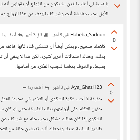
بالنسبة لي أغلب الذين يشتكون من الزواج أو يقولون أنه 
الأول بجب مناقشة أنت وشريكك الهدف من هذا الزواج وما 
Habeba_Sadoun
أضف ردا
قبل 3 أشهر
قبل 3 أشهر
0
كلامك صحيح، ويمكن أيضاً أن تشتكي فتاة لأنها خائفة من 
بذلك، وهناك احتمالات أخرى كثيرة. لكن هذا لا ينفي أن ت
بسيط، والخوف يدفعنا لتجنب الفكرة من أساسها.
Aya_Ghazi123
أضف ردا
قبل 3 أشهر
0
حقيقة لا أحب فكرة الشكوى أو التذمر في محيط العمل غ
حقهن التكلم على أزواجهم بتلك الطريقة حتى لو كان سيئ
الشكوى إذا كان هنالك مشكل يجب حله مع شريكك عن طر
طاقتها السلبية عندك وتجعلك أنت تعيشين حالة من الت