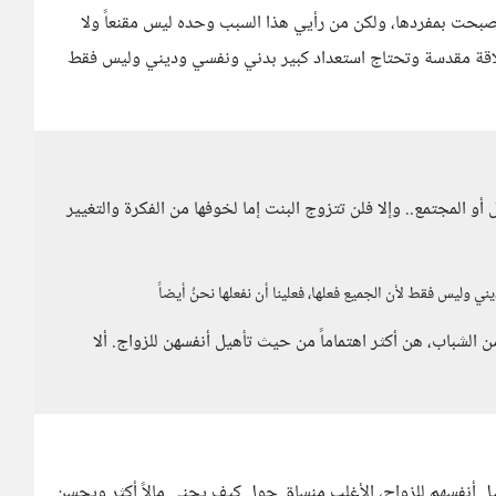
صبحت بمفردها، ولكن من رأيي هذا السبب وحده ليس مقنعاً ولا
 علاقة مقدسة وتحتاج استعداد كبير بدني ونفسي وديني وليس فقط
 المجتمع.. وإلا فلن تتزوج البنت إما لخوفها من الفكرة والتغيير
 وليس فقط لأن الجميع فعلها، فعلينا أن نفعلها نحنُ أيضاً
من الشباب، هن أكثر اهتماماً من حيث تأهيل أنفسهن للزواج. ألا
يل أنفسهم للزواج، الأغلب منساق حول كيف يجني مالاً أكثر ويحسن