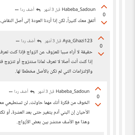
Habeba_Sadoun
أضف ردا
قبل 3 أشهر
0
أتفق معك كثيراً، لكن إذا أردنا العودة إلى أصل النقاش
Aya_Ghazi123
أضف ردا
قبل 3 أشهر
0
حقيقة لا أراه سببا للعزوف عن الزواج فإذا كنت تع
إذا كنت أنت أصلا لا تعرف لماذا ستتزوج أو تتزوج ف
والإلتزامات التي لم تكن بالأصل مخططا لها.
Habeba_Sadoun
أضف ردا
قبل 3 أشهر
0
الخوف من فكرة أنك مهما حاولت، لن تستطيعي معر
الأحيان إن البني آدم يتغير حتى بعد العشرة، أو 
وهذا مع الأسف منتشر بين بعض الأزواج.