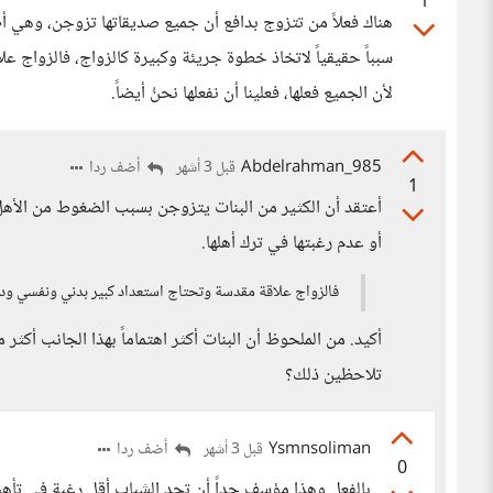
1
هناك فعلاً من تتزوج بدافع أن جميع صديقاتها تزوجن، وهي أ
سبباً حقيقياً لاتخاذ خطوة جريئة وكبيرة كالزواج، فالزواج
لأن الجميع فعلها، فعلينا أن نفعلها نحنُ أيضاً.
Abdelrahman_985
أضف ردا
قبل 3 أشهر
1
أعتقد أن الكثير من البنات يتزوجن بسبب الضغوط من الأهل أو
أو عدم رغبتها في ترك أهلها.
فالزواج علاقة مقدسة وتحتاج استعداد كبير بدني ونفسي وديني
أكيد. من الملحوظ أن البنات أكثر اهتماماً بهذا الجانب أكثر 
تلاحظين ذلك؟
Ysmnsoliman
أضف ردا
قبل 3 أشهر
0
بالفعل وهذا مؤسف جداً أن تجد الشباب أقل رغبة في تأه