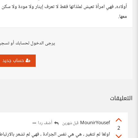
أولاده، فهي امرأة تعيش لملذاتها فقط لا تعرف إيثار ولا مودة ولا سك
معها.
يرجى الدخول لحسابك أو تسجي
حساب جديد
التعليقات
MounirYousef
أضف ردا
قبل شهرين
2
اولغا لم تتغير ، هي هي نفس الجرادة ، فهي لم تشعر بالارتباط