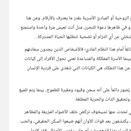
الروحية أو المبادئ الأسرية بقدر ما يعترف بالأرقام. ومن هنا
بدو في ظاهرها دعوة للتحرر، مثل أنت تعيش مرة واحدة واستمتع
خلي عن أي التزام أو تضحية تتطلبها الحياة المشتركة.
عائقاً أمام هذا النظام المادي؛ فالأشخاص الذين يجدون سعادتهم
نما الأسرة المفككة والمتباعدة تعني تحول الأفراد إلى كيانات
من هذا التفكك هي الكيانات التي تتغذى على فردية الإنسان
ُصور دائماً على أنه سجن وقيود ومقبرة للطموح، بينما يتم تلميع
اح وتحقيق الذات والحرية المطلقة.
التي تحدث عنها تشيخوف تركض خلف الأضواء المزيفة والمظاهر
، يكتشفون بعد فوات الأوان أنهم ضيعوا السكن الحقيقي، والحب
ع النساء بهذا الوهم يفيد أصحاب رؤوس الأموال، فقد كانوا