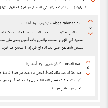
أسرتها، إما أن تكرث حياتها في المطلق من أجل تحقيق ذاتها إذ
Abdelrahman_985
أضف ردا
قبل شهرين
0
البنت التي لم تربى على حمل المسئولية وفجأة وجدت نفس
تقضيه في اللهو والفسحة والخروجات أصبح ينفق على مسئول
يستعن بأمهاتهن حتى بعد الزواج في إدارة شؤون منازلهن.
Ysmnsoliman
أضف ردا
قبل شهرين
0
صراحة أنا ضد ذلك كثيراً، أختي تزوجت من فترة قريبة وحر
أنها لا تعلم كيف تعمل الغسالة حتى، والحمدلله أن زوجها 
نحنُ من نعاني من ذلك.