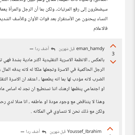
سيضطرون إلى رفع المرتبات، ولكن بما أن الرجل والمرأة يعمل
النساء يبحثون عن الأستقرار بعد فوات الأوان وللأسف الشديد 
فالاعلام
eman_hamdy
أضف ردا
قبل شهرين
3
بالعكس ، الانظمة الاسرية التقليدية اكثر مادية بشدة فهي ت
الرجل الحاكمية في الاسرة وتجعلها ملكا له لانه يدفه المال
الضرب لانه مؤدب لها بما انه يطعمها ، اعتقد ان الاسرة الت
او اجتماعي ينظمها ارهنك اننا نستطيع ان نجد له اساس مادي
وهذا لا يتناقض مع وجود مودة او عاطفه ، انا مثلا لدي 
ولكن مع ذلك نحن لا نتساوي في المكانه .
Youssef_Ibrahim
أضف ردا
قبل شهرين