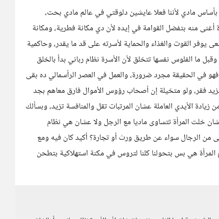
بأساس مادي لأننا فعلا عايشين دلوقتي في عالم مادي بحت،
 أغنى منه بتفضل القوامة في إيده لأن دي مكانة فطرية، ومكانة
ى يوفر القوت والغذاء والحماية لأسرته على قد ما يقدر، وحاكمية
بل ما الفلوس نفسها تتخلق لأن الأسرة نظام رباني بدأ بالخلق
 فهو في الحقيقة مجرد ضرورة، والعمل في العصر الرأسمالي ده بقى
بيزيد فقر، ولو متخيلة إن أصحاب رؤوس الأموال فارق معاهم بجد
ن زيادة الأيدي العاملة عشان المرتبات تقل والمنافسة تزيد، وبسألك
شان خلت المرأة تتساوى ماديا مع الرجل ولا عشان هي نظام
ى من الرجال سواء عن طريق ورث أو تجارة؟ أكيد كان فيه ومع
المرأة هي بس بتحولنا كلنا لتروس في مكنة استهلاكية بتطحن