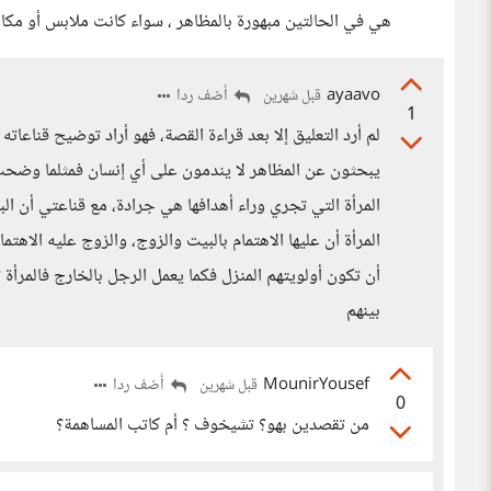
هي في الحالتين مبهورة بالمظاهر ، سواء كانت ملابس أو مكانة
ayaavo
أضف ردا
قبل شهرين
1
لم أرد التعليق إلا بعد قراءة القصة، فهو أراد توضيح قناعا
يبحثون عن المظاهر لا يندمون على أي إنسان فمثلما وضحت
المرأة التي تجري وراء أهدافها هي جرادة، مع قناعتي أن الب
المرأة أن عليها الاهتمام بالبيت والزوج، والزوج عليه الاهت
أن تكون أولويتهم المنزل فكما يعمل الرجل بالخارج فالمرأة
بينهم
MounirYousef
أضف ردا
قبل شهرين
0
من تقصدين بهو؟ تشيخوف ؟ أم كاتب المساهمة؟