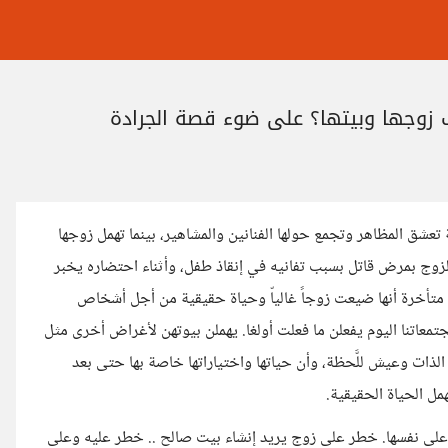
ب زوجها وبيتها؟ على ضوء قصة الجرادة
ق المظاهر وتجمع حولها الفنانين والمشاهير، بينما تهمل زوجها
لزوج بمرض قاتل بسبب تفانيه في إنقاذ طفل، وأثناء احتضاره يخبر
ولغا متأخرة أنها ضيعت زوجاً غالياّ وحياة حقيقية من أجل أشخاص
تمعاتنا اليوم يفعلن ما فعلت أولغا. يهملن بيوتهن لأغراض أخرى مثل
ات وعيش للَّحظة، وأن حياتها واختياراتها خاصة بها حتى بعد
مل الحياة الحقيقية.
 على نفسها. خطر على زوج يريد إنشاء بيت صالح .. خطر عليه وعلى