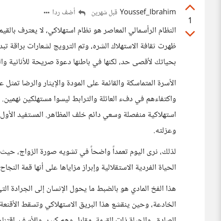
Youssef_Ibrahim
أضف ردا
قبل شهرين
1
النظام الرأسمالي المعاصر هو نظام استهلاكي، لا يعترف بالقيم 
ظهرت ثقافة الاستهلاك الشره، وتم الترويج لشعارات براقة ت
بحياتك لأقصى حد، لكنها في باطنها دعوة صريحة للأنانية والت
الأسرة المتماسكة والقائمة على المودة والإيثار والرضا تمثل 
واكتفاءهم في دفء العائلة والترابط ليسوا مستهلكين نهمين. بي
استهلاكية منفصلة وسعي دائم خلف المظاهر. المستفيد الأول 
وعزلته.
لذلك، نرى اليوم تعمداً واضحاً في تشويه صورة الزواج، حيث ي
الحياة الفردية الاستقلالية وإبراز مزاياها على أنها قمة النج
هذا الفخ المادي هو بالضبط ما يحول الإنسان إلى الجرادة 
الخادعة، وحين ينقشع هذا البريق الاستهلاكي وتسقط الأقنعة
الصادق، والحياة ذات القيمة، مقابل وهم كبير. وللأسف، اقتنا