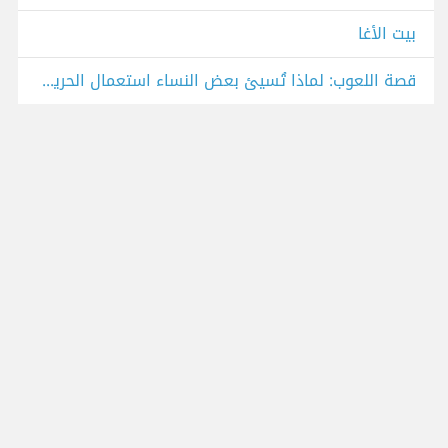
بيت الأغا
قصة اللعوب: لماذا تُسيئ بعض النساء استعمال الحرية الممنوحة لها من الرجل ؟!