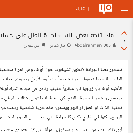
شارك
لماذا تتجه بعض النساء لحياة المال على حسا
7
Abdelrahman_985
قبل شهرين
قبل شهرين
تتمحور قصة الجرادة لأنطون تشيخوف حول أولغا، وهي امرأة سطحية تعش
الطبيب البسيط ديموف وتراه شخصاً عادياً ومملاً، بل وتخونه. يصاب ا
الأطباء أولغا بأن زوجها كان عبقرياً حقيقياً ونادراً في مجاله. تدرك أ
مزيفين، وتشعر بالحسرة والندم لكن بعد فوات الأوان. هناك نساء في مج
تحقيق الذات أو العمل أو اللهو ويسمون هذه حرية شخصية وبحث عن الذ
الزواج، لكنها في نظري تكون كالجرادة التي تبحث عن الضوء الباهر وته
أرى ذلك النوع من النساء غير مسؤول، المرأة التي كل اهتمامها منصب