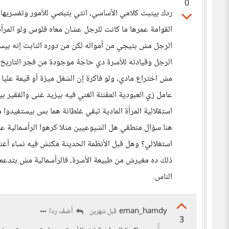
0
ردك بيثبت كلامي الأساسي، انتي بتبصي للأمور وتفسريها 
القوامة عمرها ما كانت للرجل عشان معاه فلوس ولو المرأة
الرجل مش بتيجي من أمواله لكن من دوره الثابت إنه بيسع
الرجل وقيادته للأسرة دي حاجة موجودة من فجر التاريخ وق
مش اختراع مادي، ولو فاكرة إن الشغل ميزة أو قيمة عليا
عامل زي العبودية المقننة الغني فيه بيزيد غنى والفقير 
استقلالية المرأة المادية تبقي غلطانة هما بس بيستفيدوا م
هنا سؤال منطقي هل الشيوعيين مثلا كرهوا الرأسمالية ع
استغلالي؟ وهل قبل الأنظمة الحديثة مكنش فيه نساء أغن
ذلك ده مغيرش من طبيعة الأسرة، فالرأسمالية مش بتدعم 
الناس.
eman_hamdy
أضف ردا
قبل شهرين
3