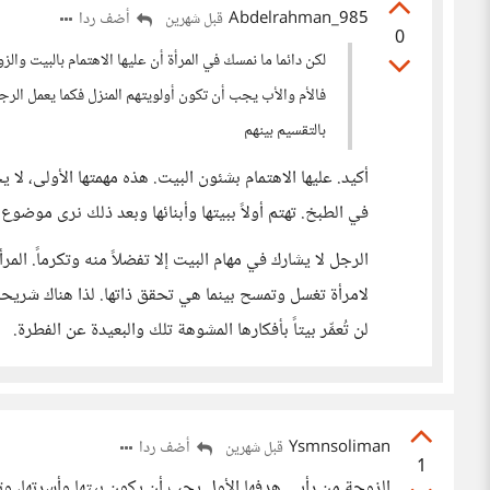
Abdelrahman_985
أضف ردا
قبل شهرين
0
لكن دائما ما نمسك في المرأة أن عليها الاهتمام بالبيت وال
فالأم والأب يجب أن تكون أولويتهم المنزل فكما يعمل الرج
بالتقسيم بينهم
أكيد. عليها الاهتمام بشئون البيت. هذه مهمتها الأولى، لا
في الطبخ. تهتم أولاً ببيتها وأبنائها وبعد ذلك نرى موضوع
الرجل لا يشارك في مهام البيت إلا تفضلاً منه وتكرماً. ال
لامرأة تغسل وتمسح بينما هي تحقق ذاتها. لذا هناك شريحة
لن تُعمِّر بيتاً بأفكارها المشوهة تلك والبعيدة عن الفطرة.
Ysmnsoliman
أضف ردا
قبل شهرين
1
الزوجة من رأيي هدفها الأول يجب أن يكون بيتها وأسرتها، وتحق