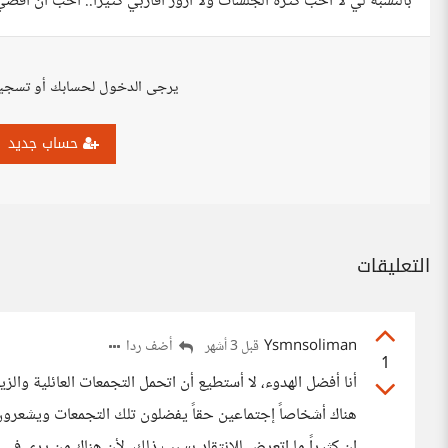
بالنسبة لي لا أحب كثرة الجلسات ولا أزور أقاربي كثيراً.. أحب أن أ
يرجى الدخول لحسابك أو تسجي
حساب جديد
التعليقات
Ysmnsoliman
أضف ردا
قبل 3 أشهر
1
أنا أفضل الهدوء، لا أستطيع أن اتحمل التجمعات العائلية وال
هناك أشخاصاً إجتماعين حقاً يفضلون تلك التجمعات ويشعرون في
ان كثيراً ما اتعرض للانتقاد بسبب ذلك، لأن هناك من يرى في