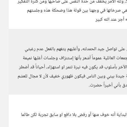
اً، ولله الأمر يخفف من حدة النفس على صاحبها ومن كثرة التفكير
في صرخاتها في وجهنا بين قولة هذا وضحكة هذه وجلستهم
أجر عند الله كبير
 على تواصل جيد الحمدلله، وأغلبهم يتفهم بالفعل عدم رغبتي
جمعات العائلية عموماً أشعر بأنها إستنزاف وجلسات أغلبها نميمة
ر بأسلوب قد يكون فيه نبرة تنمر او استهزاء، أحياناً قد أضطر
جيدة بيني وبين الناس فيكون ظهوري خفيف لأن لا مجال للعشم
دق بأني أخيراً حضرت.
ية أنه خوف منها أو رفض بلا دافع او سابق تجربة لكن طالما