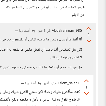
فرص تساعدك في عملك، أو في حياتك، وأن الشخص كلما ابتعد
من الايام.
Abdelrahman_985
أضف ردا
قبل 3 أشهر
1
أنا أنفذ ما أريد .. وليس ما يريده الناس أو يقتنعون به،
لكن هل تعتقدين أننا يجب أن نفعل عكس ما نشعر به أحياناً؟ 
لا نشعر برغبة في ذلك.
هل من الصحيح أن نفعل ما قاله د.مصطفى محمود: نحن نقاو
Eslam_salah1
أضف ردا
قبل 3 أشهر
1
كنت سأقترح عليك وحدك لكن دعني اقترح عليك وعلى ياسمي
للرضوخ لقول ورغبة الناس والأهل وحكمهم ولكن لأنفسكم،