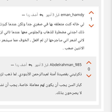
eman_hamdy
أضف ردا
قبل 3 أشهر
1
لي خاله كنت متعلقه بها في صغري جدا ولكن عندما كبرت 
ذلك اجدني مضطرة للذهاب والجلوس معها عندما تاتي لزيا
لاني اشعر اني ساجرحها ان لم افعل ، الخوف مما سيشعر ب
الاثنين صعب .
Abdelrahman_985
أضف ردا
قبل 3 أشهر
0
ذكرتيني بقصيدة آمنة لعبدالرحمن الأبنودي. لما ذهب لزي
كبار السن يجب أن يكون لهم معاملة خاصة، يجب أن نشعر
لا يصرحون بذلك.