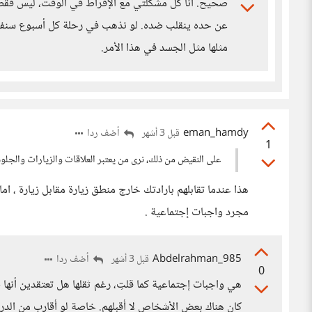
صحيح. أنا كل مشكلتي مع الإفراط في الوقت، ليس فقط م
عن حده ينقلب ضده. لو نذهب في رحلة كل أسبوع سنفقد
مثلها مثل الجسد في هذا الأمر.
eman_hamdy
أضف ردا
قبل 3 أشهر
1
على النقيض من ذلك، نرى من يعتبر العلاقات والزيارات والجلو
هذا عندما تقابلهم بارادتك خارج منطق زيارة مقابل زيارة ، اما
مجرد واجبات إجتماعية .
Abdelrahman_985
أضف ردا
قبل 3 أشهر
0
هي واجبات إجتماعية كما قلتِ، رغم ثقلها هل تعتقدين أنه
كان هناك بعض الأشخاص لا أقبلهم. خاصة لو أقارب من الدرجة