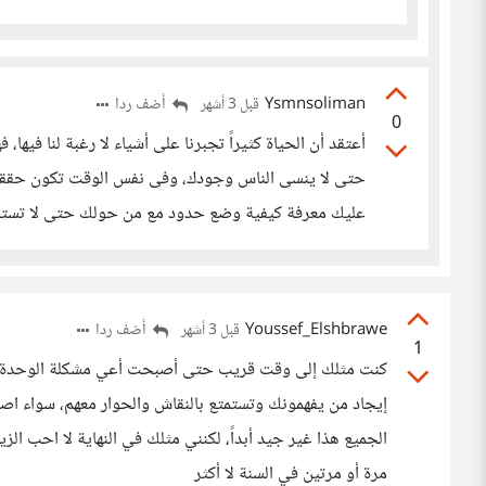
Ysmnsoliman
أضف ردا
قبل 3 أشهر
0
أعتقد أن الحياة كثيراً تجبرنا على أشياء لا رغبة لنا فيها
حتى لا ينسى الناس وجودك، وفى نفس الوقت تكون حققت 
عليك معرفة كيفية وضع حدود مع من حولك حتى لا تستنز
Youssef_Elshbrawe
أضف ردا
قبل 3 أشهر
1
كنت مثلك إلى وقت قريب حتى أصبحت أعي مشكلة الوحدة وس
إيجاد من يفهمونك وتستمتع بالنقاش والحوار معهم، سواء اصد
الجميع هذا غير جيد أبداً، لكنني مثلك في النهاية لا احب الزي
مرة أو مرتين في السنة لا أكثر