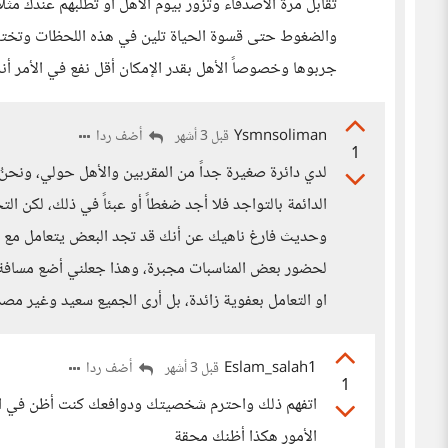
تقابل مرة الأصدقاء وتزور بيوم الأهل أو تطلبهم عندك مثل
والضغوط حتى قسوة الحياة تلين في هذه اللحظات وتخت
جربوها وخصوصاً الأهل بقدر الإمكان أقل نفع في الأمر أنه 
Ysmnsoliman
أضف ردا
قبل 3 أشهر
1
لدي دائرة صغيرة جداً من المقربين والأهل حولي، ونحنُ
الدائمة بالتواجد فلا أجد ضغطاً أو عبئاً في ذلك، لكن الت
وحديث فارغ ناهيك عن أنك قد تجد البعض يتعامل مع الآخ
لحضور بعض المناسبات مجبرة، وهذا جعلني أضع مسافة 
او التعامل بعفوية زائدة، بل أرى الجميع سعيد وغير مص
Eslam_salah1
أضف ردا
قبل 3 أشهر
1
اتفهم ذلك واحترم شخصيتك ودوافعك كنت أظن في البدا
الأمور هكذا أظنك محقة