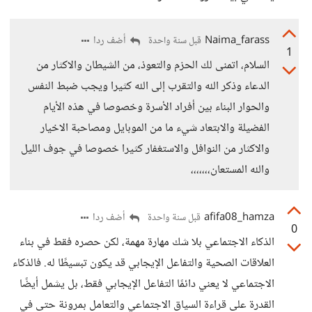
Naima_farass
أضف ردا
قبل سنة واحدة
1
السلام، اتمنى لك الحزم والتعوذ، من الشيطان والاكثار من
الدعاء وذكر الله والتقرب إلى الله كثيرا ويجب ضبط النفس
والحوار البناء بين أفراد الأسرة وخصوصا في هذه الأيام
الفضيلة والابتعاد شيء ما من الموبايل ومصاحبة الاخيار
والاكثار من النوافل والاستغفار كثيرا خصوصا في جوف الليل
والله المستعان،،،،،،،
afifa08_hamza
أضف ردا
قبل سنة واحدة
0
الذكاء الاجتماعي بلا شك مهارة مهمة، لكن حصره فقط في بناء
العلاقات الصحية والتفاعل الإيجابي قد يكون تبسيطًا له. فالذكاء
الاجتماعي لا يعني دائمًا التفاعل الإيجابي فقط، بل يشمل أيضًا
القدرة على قراءة السياق الاجتماعي والتعامل بمرونة حتى في