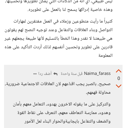
ليس طبيعي، أي أنه من الذكاءات التي يمكن تطويرها وتحسينها،
وهذه خاصية إدراكها يسمح لنا بالعمل على تطويره.
كثيراً ما رأيت متطوعين وزملاء في العمل مفتقرين لمهارات
التواصل وبناء العلاقات والتفاعل وعند توجيه النصح لهم يقولون
هي طبيعتنا لا نقدر وهذا الخطأ بالتسليم لأنها طبيعة يجعلهم غير
قادرين على تطوير وتحسين أنفسهم لذلك أردت التأكيد على هذه
المعلومة
Naima_farass
أضف ردا
قبل سنة واحدة
0
صحيح، بالصبر يجب اقناعهم لان العلاقات الاجتماعية ضرورية،
محاولة فهمهم،
والتركيز على ما يقوله الاخرون بهدوء، التعامل معهم بأمان
وهدوء، ممارسة التعاطف معهم، التعرف على نقاط القوة
والضعف والتفاعل بايجابيةوالحوار البناء لعل الأمور