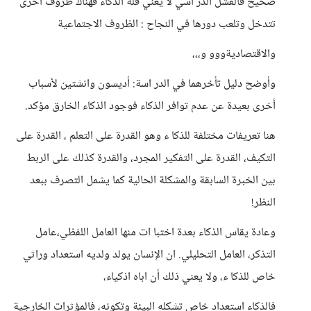
صحيح فالفشل الدر اسي لا يعني قلة الذكاء فهناك ظروف أخرى
تتدخل وتلعب دورها في النجاح : الظروف الاجتماعية
والاقتصاديةووو و،،،
وأوضح دليل تأخرهما في الدر اسة: أديسون وانشتين لأسباب
أخرى بعيدة عن عدم توافر الذكاء فوجود الذكاء الخارق مؤكد.
هنا تعريفات مختلفة للذكا ء وهو القدرة على التعلم ، القدرة على
التكيف، القدرة على التفكير المجرد، والقدرة كذلك على الربط
بين الخبرة السابقة والمشكلة الحالية كما يشمل التصرف ببعد
النظر!
وعادة يقاس الذكاء بعدة اختبا ات منها العامل اللفظي،عامل
التذكر، العامل التحليلي. ان الإنسان يولد ولديه استعداد وراثي
خاص للذكا ء، ولا يعني ذلك أن اباه اذكياء،
فالذكاء استعداد خاص تشكله البيئة وتكونه، فالمؤثرات الخارجية