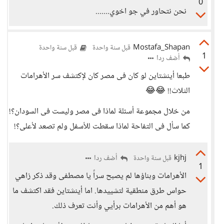
0
نحن نتحاور في جو اخوي.......
Mostafa_Shapan
قبل سنة واحدة
قبل سنة واحدة
1
أضف ردا
طبعا أينشتاين لو كان فى مصر كان لإكتشف سر الأهرامات
الثلاث!! 😂😂
من خلال مجموعة أسئلة لماذا فى مصر وليست فى السودان؟!
كما سأل فى التفاحة لماذا سقطت للأسفل ولم تصعد لأعلى؟!
kjhj
أضف ردا
قبل سنة واحدة
1
الأهرامات وبناؤها لم يصبح سراً يا مصطفى وقد ذكر زاهي
حواس طرق منطقية لتشييدها. اما أينشتاين فقد اكتشف ما
هو أهم من الأهرامات برأيي وأنت تعرف ذلك.