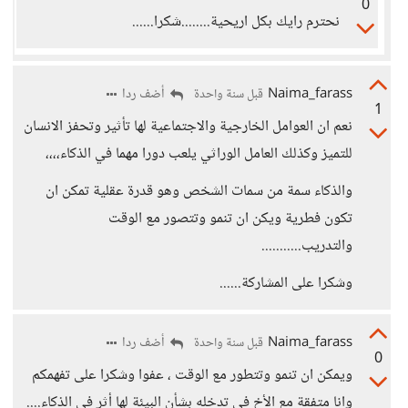
0
نحترم رايك بكل اريحية........شكرا......
Naima_farass
أضف ردا
قبل سنة واحدة
1
نعم ان العوامل الخارجية والاجتماعية لها تأثير وتحفز الانسان
للتميز وكذلك العامل الوراثي يلعب دورا مهما في الذكاء،،،،
والذكاء سمة من سمات الشخص وهو قدرة عقلية تمكن ان
تكون فطرية ويكن ان تنمو وتتصور مع الوقت
والتدريب...........
وشكرا على المشاركة......
Naima_farass
أضف ردا
قبل سنة واحدة
0
ويمكن ان تنمو وتتطور مع الوقت ، عفوا وشكرا على تفهمكم
وانا متفقة مع الأخ في تدخله بشأن البيئة لها أثر في الذكاء....