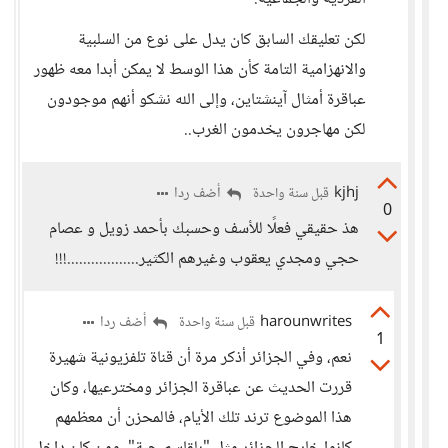
لكن تعليقك السابق كان يدل على نوع من السلبية
والانهزامية التامة كأن هذا الوسط لا يمكن أبدا معه ظهور
عباقرة أمثال آينشتاين، وإلى الله نشكو أنهم موجودون
لكن مهاجرون يخدمون الغرب..
kjhj
أضف ردا
قبل سنة واحدة
0
هذ حقيقي فعلًا للأسف وحسبك بأحمد زويل و عصام
حجي ومجدي يعقوب وغيرهم الكثير..................!!!
harounwrites
أضف ردا
قبل سنة واحدة
1
نعم، وفي الجزائر أذكر مرة أن قناة تلفزيونية شهيرة
قررت الحديث عن عباقرة الجزائر ومخترعيها، وكان
هذا الموضوع ترند تلك الأيام، فالمحزن أن معظمهم