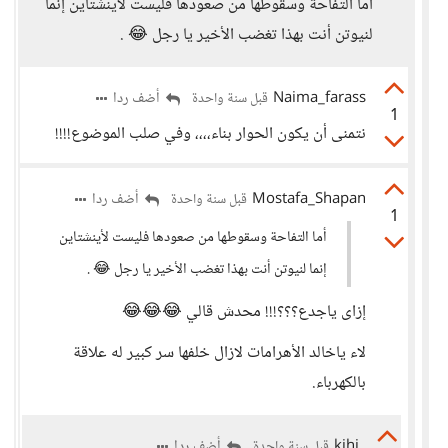
أما التفاحة وسقوطها من صعودها فليست لأينشتاين إنما
لنيوتن أنت بهذا تغضب الأخير يا رجل 😂 .
Naima_farass
أضف ردا
قبل سنة واحدة
1
نتمنى أن يكون الحوار بناء،،،، وفي صلب الموضوع!!!!
Mostafa_Shapan
أضف ردا
قبل سنة واحدة
1
أما التفاحة وسقوطها من صعودها فليست لأينشتاين
إنما لنيوتن أنت بهذا تغضب الأخير يا رجل 😂 .
إزاى ياجدع؟؟؟!!! محدش قالي 😂😂😂
لاء ياخالد الأهرامات لازال خلفها سر كبير له علاقة
بالكهرباء.
kjhj
أضف ردا
قبل سنة واحدة