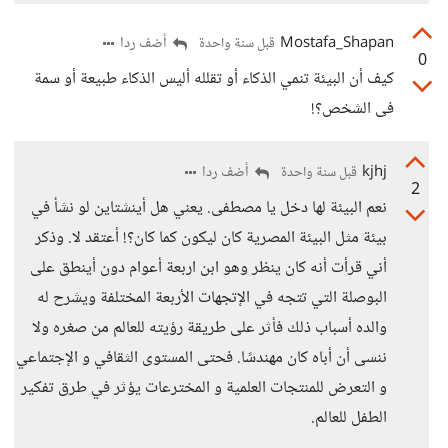
Mostafa_Shapan
أضف ردا
قبل سنة واحدة
0
كيف أن البيئة تنمي الذكاء أو تقلله أليس الذكاء طبيعة أو سمة
فى الشخص؟!
kjhj
أضف ردا
قبل سنة واحدة
2
نعم البيئة لها دخل يا مصطفى. يعني هل أينشتاين لو نشأ في
بيئة مثل البيئة المصرية كان ليكون كما كان؟! أعتقد لا. وذكر
أني قرأت أنه كان ينظر وهو ابن اربعة أعوام دون أينطق على
البوصلة التي تتجه في الإتجهات الأربعة المختلفة ويشرح له
والده أسباب ذلك فأثر على طريقة رؤيته للعالم من صغره ولا
ننسى أن أباه كان مهندسًا. فحتى المستوى الثقافي و الإجتماعي
و التعرض للمنتجات العلمية و المخترعات يؤثر في طرق تفكير
الطفل للعالم.