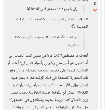
0
إزاى ياجدع؟؟؟!!! محدش قالي 😂😂😂
لقد قلت لك إذن فخلي بالك ولا تغضب أبو الفيزياء
الحديثة 😊
لاء ياخالد الأهرامات لازال خلفها سر كبير له علاقة
بالكهرباء.
أتعرف يا مصطفى؟ّ ذات مرة من سنين كنت أتحدث إلى
أحدهم و هو أسنّ مني يكبرني بأعوام فقال لي: أعتقد أن
الفراعنة قدروا على تحييد الجاذبية بطريقة ما لان رفع
تلك الحجارة الضخمة في ذلك الوقت مما لا يقدر عليه
إنسان! وإلى الآن هذه الفكرة تعلق برأسي! ما رأيك بتلك
الفكرة؟! أيمكن أن يكونوا حيدوا الجاذبية بحيث يصير
وزن الأطنان كما الريشة بحيث يتحكمون في الصخور؟!
هل يمكن أن يكونوا قد سخرو الجن في ذلك؟! وأنا لا