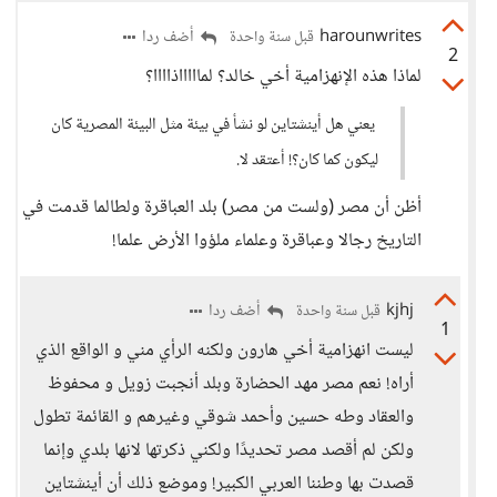
harounwrites
أضف ردا
قبل سنة واحدة
2
لماذا هذه الإنهزامية أخي خالد؟ لماااااذاااا؟
يعني هل أينشتاين لو نشأ في بيئة مثل البيئة المصرية كان
ليكون كما كان؟! أعتقد لا.
أظن أن مصر (ولست من مصر) بلد العباقرة ولطالما قدمت في
التاريخ رجالا وعباقرة وعلماء ملؤوا الأرض علما!
kjhj
أضف ردا
قبل سنة واحدة
1
ليست انهزامية أخي هارون ولكنه الرأي مني و الواقع الذي
أراه! نعم مصر مهد الحضارة وبلد أنجبت زويل و محفوظ
والعقاد وطه حسين وأحمد شوقي وغيرهم و القائمة تطول
ولكن لم أقصد مصر تحديدًا ولكني ذكرتها لانها بلدي وإنما
قصدت بها وطننا العربي الكبير! وموضع ذلك أن أينشتاين