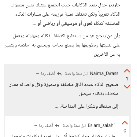
جاردنر حول تعدد الذكاءات حيث الجميع يمتلك نفس منسوب
الذكاء تقريباً ولكن تختلف نسبة توزيعه على مسارات الذكاء
المختلفة كذكاء لغوي أو موسيقي أو رياضي أو.....
وأن من ينجح هو من يستطيع اكتشاف ذكائه ومهارته ويعمل
على تنميتها وتطويعها بما يصنع نجاحه ويحقق به احلامه ويتميز
به عن الآخرين
Naima_farass
أضف ردا
قبل سنة واحدة
1
صحيح الذكاء عنده آفاق مختلفة ومتميزة وكل واحد له مسار
مختلف بذكاءه سيصل
إلى مبتغاك وشكرا على المداخلة.....
Eslam_salah1
أضف ردا
قبل سنة واحدة
0
جاردنر وكذلك مولر كلاهما أكد على تعدد الذكاءات ونوهوا