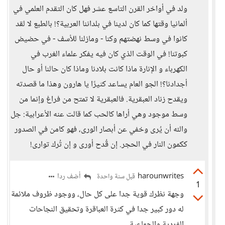
ولد في أواخر القرن التاسع عشر فهل كان التقدم العلمي في
ألمانيا وقتها كما كان لدينا في بلداننا العربية؟! بالطبع لا لقد
كانوا في وسط نهضتهم وكنا - ومازلنا للأسف - في حضيض
كبوتنا! في الوقت الذي كان فيه يفكر علماء الغرب في
الكهرباء و الإنارة ماذا كانت بلادنا وماذا كان حالنا أو حال
أجدادنا؟! الجو العام يساعد كثيرًا يا هارون وهذا ما قصدته
ويقدح زناد العبقرية. فالعبقرية لا تمتح من فراغ وإنما من
وسط موجود وهي أراها كالحب كما قالت عنه الأعرابية: جل
والله أن يُرى وخفي عن أبصار الورى، فهو كامن في الصدور
ككمون النار في الحجر. إن قُدح أورى و إن تُرك توارى!
harounwrites
أضف ردا
قبل سنة واحدة
1
وجهة نظرك قوية جدا على كل حال، ووجود ظروف ملائمة
له دور كبير جدا في كثرة العباقرة وتحقيق النجاحات
الفردية والجماعية.