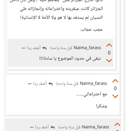
كانوا خارج الجزائر مثل "بلقاسم حبة"، ومن كان داخل
الجزائر كانت عبقريته واختراعاته وإنجازاته طي
النسيان لم يستفد بها لا هو ولا الأمة لا الإنسانية!
عجب عجاب.
Naima_farass
أضف ردا
قبل سنة واحدة
0
نبقى في حدود الموضوع يا سادة!!!!
Naima_farass
أضف ردا
قبل سنة واحدة
0
مع احتراماتي......
وشكرا
Naima_farass
أضف ردا
قبل سنة واحدة