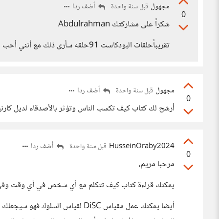
مجهول
أضف ردا
قبل سنة واحدة
0
شكراً على مشاركتك Abdulrahman
تقريباًحلقات البودكاست 91حلقه سأرى ذلك مع أنني أحب القراءة أكثر .
مجهول
أضف ردا
قبل سنة واحدة
0
أرشح لك كتاب كيف تكسب الناس وتؤثر بالأصدقاء لديل كارن
HusseinOraby2024
أضف ردا
قبل سنة واحدة
0
مرحبا مريم،
يمكنك قراءة كتاب كيف تتكلم مع أي شخص في أي وقت وفي أ
أيضا يمكنك عمل مقياس DiSC لقياس ا