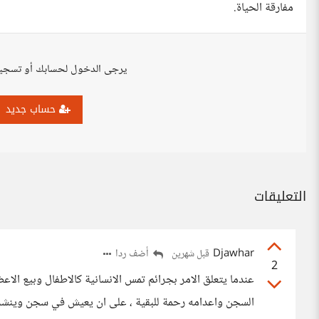
مفارقة الحياة.
يرجى الدخول لحسابك أو تسجي
حساب جديد
التعليقات
Djawhar
أضف ردا
قبل شهرين
2
عندما يتعلق الامر بجرائم تمس الانسانية كالاطفال وبيع ال
السجن واعدامه رحمة للبقية ، على ان يعيش في سجن وينشر ف