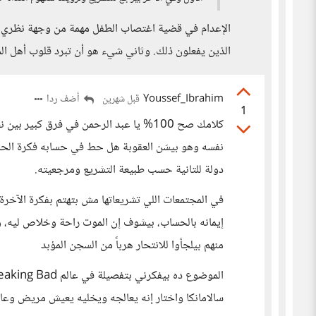
الإعدام في قضية اغتصاب الطفل مهمة من وجهة نظري أنا
الذين يفعلون ذلك. وثاني شيء هو أن تبرد قلوب أهل ال
Youssef_Ibrahim
أضف ردا
قبل شهرين
1
كلامك صح 100% يا عبد الرحمن في فرق كب
نفسه وهو بيسَن العقوبة هل حط في حسابه فكرة الحسا
دولة للتانية حسب طبيعة التشريع ومرجعيته.
في المجتمعات اللي تشريعاتها مش بتهتم بفكرة الآخرة، 
إيمانه بالحساب، بيشوف إن الموت راحة وخلاص ليه، وف
منهم بيلجأوا للانتحار هرباً من السجن المؤبد
سالامانكا واختار إنه يعالجه ويخليه يعيش مريض وع