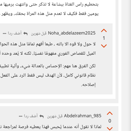
بتحطيم راس الفتاة ببشاعة لا تذكر حتى وانتهت برميها 
يومين فقط فكيف لا تعدم مثل هذه المراة بحقك، ويظهر ر
Noha_abdelazeem2025
أضف ردا
قبل شهرين
1
لا حول ولا قوه الا بالله ، طبعا أفهم تمامًا مثل هذه ا
الميل للقصاص الفوري مفهومًا نفسيًا، لكنه لا يُعد وحده أس
لكن الفرق هنا مهم: الإحساس بالعدالة شيء، وآلية تطبي
نظام قانوني كامل، لأن الهدف ليس فقط الرد على الفعل،
إصلاحه.
Abdelrahman_985
أضف ردا
قبل شهرين
0
لماذا لا نقول أنه عندما يُحبس فهذا يعطيه فرصة لمراجعة ن