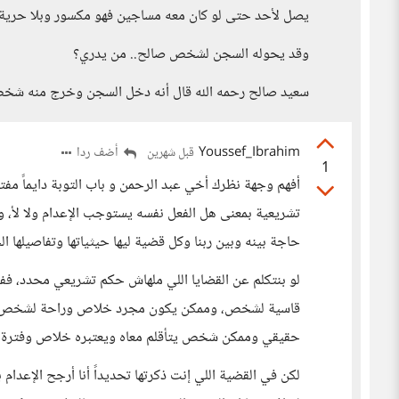
يصل لأحد حتى لو كان معه مساجين فهو مكسور وبلا حرية وب
وقد يحوله السجن لشخص صالح.. من يدري؟
سعيد صالح رحمه الله قال أنه دخل السجن وخرج منه شخص 
Youssef_Ibrahim
أضف ردا
قبل شهرين
1
أفهم وجهة نظرك أخي عبد الرحمن و باب التوبة دايماً مفتو
تشريعية بمعنى هل الفعل نفسه يستوجب الإعدام ولا لأ، ود
حاجة بينه وبين ربنا وكل قضية ليها حيثياتها وتفاصيلها ا
لو بنتكلم عن القضايا اللي ملهاش حكم تشريعي محدد، ففك
قاسية لشخص، وممكن يكون مجرد خلاص وراحة لشخص تان
حقيقي وممكن شخص يتأقلم معاه ويعتبره خلاص وفترة لأع
لكن في القضية اللي إنت ذكرتها تحديداً أنا أرجح الإعدا