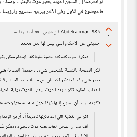
لو افترضنا إن السجن المؤبد يعتبر موت بالبطيء وممكن 
فالموضوع في الأول وفي الآخر بيرجع للتشريع ولرؤيتنا لمف
Abdelrahman_985
أضف ردا
قبل شهرين
1
حديثي عن الأحكام التي ليس لها نص محدد.
ففكرة الموت كده كده حتمية علينا كلنا الإعدام ممك
لكن العقوبة بالنسبة للشخص شيء، وحقيقة العقوبة شيء
يغير شيء فيما ينتظر الإنسان من حساب بعد الموت. قلة ال
العذاب المقيم تكون بعد الموت. يعني الموت بوابة للحياة
فكونه يريد أن يسرع إليها فهذا جهل منه بقيمتها وحقيقته
لكن في القضية اللي إنت ذكرتها تحديداً أنا أرجح الإعد
افترضنا إن السجن المؤبد يعتبر موت بالبطيء وممكن يك
الأول وفي الآخر بيرجع للتشريع ولرؤيتنا لمفهوم العدالة 