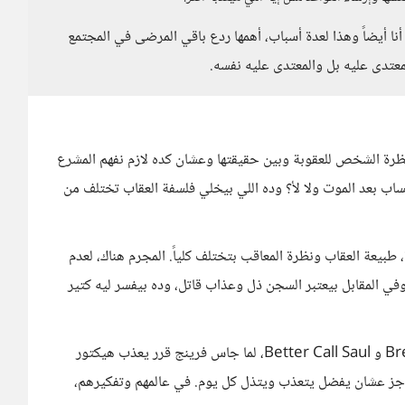
 أيضاً وهذا لعدة أسباب، أهمها ردع باقي المرضى في المجتمع
معتدى عليه بل والمعتدى عليه نفسه.
ير بين نظرة الشخص للعقوبة وبين حقيقتها وعشان كده لازم نفهم المشرع
ب بعد الموت ولا لأ؟ وده اللي بيخلي فلسفة العقاب تختلف من
طبيعة العقاب ونظرة المعاقب بتختلف كلياً. المجرم هناك، لعدم
ي المقابل بيعتبر السجن ذل وعذاب قاتل، وده بيفسر ليه كتير
الموضوع ده بيفكرني بتفصيلة في عالم Breaking Bad و Better Call Saul، لما جاس فرينج قرر يعذب هيكتور
اجز عشان يفضل يتعذب ويتذل كل يوم. في عالمهم وتفكيرهم،