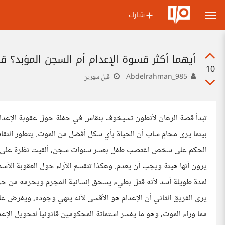
شارك
أيهما أكثر قسوة الإعدام أم السجن المؤبد؟ 
10
Abdelrahman_985
قبل شهرين
تبدأ قصة الرهان لأنطون تشيخوف بنقاش في حفلة حول عقوبة الإعدام م
بينما يرى محامٍ شاب أن الحياة بأي شكل أفضل من الموت. يتطور الن
الحكم على شخص اغتصب طفل بعشر سنوات سجن، ألقيت نظرة على ال
يرون أنها هينة ويجب أن يعدم. وهكذا تنقسم الآراء حول العقوبة الأشد
لمدة طويلة أشد لأنه قتل بطيء يسحق إنسانية المجرم ويحرمه من حريت
يرى الفريق الثاني أن الإعدام هو الأقسى لأنه ينهي وجوده، ويفرض ع
مما وراء الموت، وهو ما يفسر استماتة المحكومين قانونياً لتحويل الإع