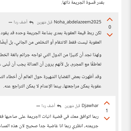
بقدر قسوة الجريمة ذاتها.
Noha_abdelazeem2025
أضف ردا
قبل شهرين
0
لكن ربط قيمة العقوبة بمدى بشاعة الجريمة وحده قد يقود أحي
العقوبة ليست فقط الانتقام أو التخلص من الجاني، بل أيضًا
ولهذا نجد أن كثيرًا من الدول التي تواجه جرائم بالغة الخ
تعاطفًا مع المجرم، بل لأنهم يرون أن العدالة يجب أن تُبنى
وقد أظهرت بعض القضايا الشهيرة حول العالم أن أخطاء التحقي
عقوبة يمكن مراجعتها، بينما الإعدام لا يمكن التراجع عنه.
Djawhar
أضف ردا
قبل شهرين
1
ربما اتوافق معك في قضية اثبات ااجريمة على صاحبها فق
جريمته، انظري ربما انا غاضبة جدا صحيح لان هذه المساه