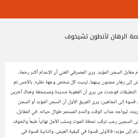
قصة الرهان لأنطون تشيخوف
قابل السجن المؤبد. يرى المصرفي الغني أن الإعدام أكثر رحمة،
قاش إلى رهان مجنون بينهما..ليثبت كل شخص وجهة نظره. بالأمس تم
تعليقات فوجدت من يرى أن العقوبة شديدة ومستحقة وهناك آخرين
 قسوة إلى اتجاهين؛ يرى الفريق الأول أن السجن المؤبد أو السجن
ه، ليواجه عذاب الوقت والندم المستمر طوال حياته. في المقابل،
لى السجين رعب ترقب لحظة الموت وسلب الأمل نهائياً طبعاً والخوف
دام إلى مؤبد؛ فالأولى قسوة في كيفية العيش، والثانية قسوة في