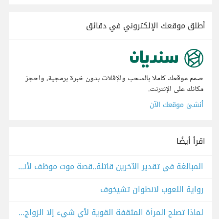
أطلق موقعك الإلكتروني في دقائق
صمم موقعك كاملا بالسحب والإفلات بدون خبرة برمجية، واحجز
مكانك على الإنترنت.
أنشئ موقعك الآن
اقرأ أيضًا
المبالغة في تقدير الآخرين قاتلة..قصة موت موظف لأنطون تشيخوف
رواية اللعوب لانطوان تشيخوف
لماذا تصلح المرأة المثقفة القوية لأي شيء إلا الزواج؟ من المنزل ذو العلية لأنطون تشيخوف