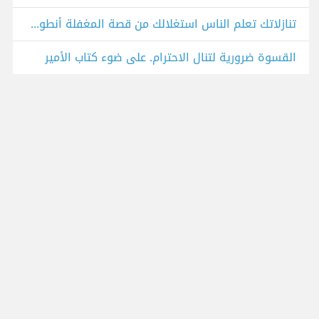
تنازلاتك تعلم الناس استغلالك من قصة المغفلة أنطون تشيخوف
القسوة ضرورية لتنال الاحترام. على ضوء كتاب الأمير