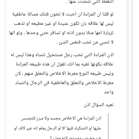
النقطة التي نتحدث عنها .
لو قلنا ان المراءة ان احبت لا تخون فتلك مسالة عاطفية
ليس لها علاقه بان تكون عنيدة او غير مطيعه او تذهب
لزيارة امها مثلا بدون اذنه او تسافر حتي وحدها ، ولو انها
لا تنسي من تحب فنفس الشئ .
اذن المراءة التي تحب رجل مستحيل تنساه وهذا ليس له
علاقه بكونها نقيه بما انك تقول ان هذه طبيعه المراءة
وليس طبيعه النوع مفرط الاخلاص والتعلق منهم ، لان
مفرط الاخلاص والتعلق والعاطفية في الرجال والنساء
واحد
نعيد السؤال اذن
اذن المراءة هي الاخلاص مجسد ولا مبرر للتجسس
عليها او التشكيك فيها الا لو الرجل يعلم انه غير كاف او
غير محبوب ومستمر لانه مهزء ؟