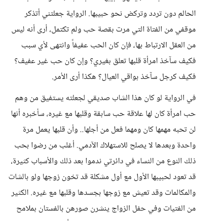
الحالم دون تردد وتركض نحو حبيبها. الرواية جعلتني أتذكر
موقفي من الفتاة التي مرت بقصة حب ولم تكتمل، أرى أنه ليس
من العقل الارتباط بها، فإن كان الحب عفيفاً وانتهى لأي سبب
فكيف سآخذ امرأة قلبها تعلق بغيري؟ وإن كان حب غير عفيف؟
فكيف كرجل سآخذ بواقي العيال؟ هكذا أرى الأمر.
في الرواية لو كان هذا الشاب صديقي لجعلته يستفيق من وهم
حب امرأة كان لها علاقة حب سابقة وقلبها مع غيره، سأخبره أنها
لن تحبه مهمها كان ومهما فعل من أجلها.. وأن قلبها يعمل مرة
واحدة وبعدها لا يصلح للاستهلاك الآدمي. أغلب من رضوا بحب
ذلك النوع من النساء في دائرتي ندموا بعد ذلك والأسباب كثيرة،
قد تعود لحبيبها الأول مع أول مشكلة قد تخون زوجها ولو بالشات
والمكالمات وقد تعيش مع زوجها بجسدها وقلبها مع غيره. الكثير
من الفتيات وفي حفل الزواج ينشرن صورهن بالفستان بملامح