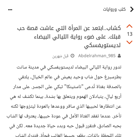
كتب وروايات
كشاب..ابتعد عن المرأة التي عاشت قصة حب
13
قبلك. على ضوء رواية الليالي البيضاء
لديستويفسكي
Abdelrahman_985
قبل شهرين
تدور رواية الليالي البيضاء لديستويفسكي في مدينة سانت
بطرسبرغ حول شاب وحيد يعيش في عالم الخيال، يلتقي
بالصدفة بفتاة تُدعى "ناستينكا" تبكي على الجسر. على مدار
أربع ليالٍ، يتبادلان الهموم ويتعلق بها بشدة، بينما تكشف له هي
عن انتظارها لحبيبها الذي سافر ووعدها بالعودة ليتزوجها لكنه
تأخر. عندما تفقد الفتاة الأمل في عودة حبيبها، يعترف لها الشاب
بحبه الصادق، فتقرر قبول حبه وبدء حياة جديدة معه. لكن في
تلك اللحظة بالذات، يظهر حبيبها الغائب فجأة، فتترك الشاب