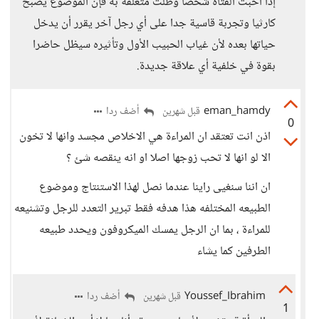
إذا أحبت الفتاة شخصا وظلت متعلقة به فإن الموضوع يصبح
كارثيا وتجربة قاسية جدا على أي رجل آخر يقرر أن يدخل
حياتها بعده لأن غياب الحبيب الأول وتأثيره سيظل حاضرا
بقوة في خلفية أي علاقة جديدة.
eman_hamdy
أضف ردا
قبل شهرين
0
اذن انت تعتقد ان المراءة هي الاخلاص مجسد وانها لا تخون
الا لو انها لا تحب زوجها اصلا او انه ينقصه شئ ؟
ان اننا سنغيى راينا عندما نصل لهذا الاستنتاج وموضوع
الطبيعه المختلفه هذا هدفه فقط تبرير التعدد للرجل وتشنيعه
للمراءة ، بما ان الرجل يمسك الميكروفون ويحدد طبيعه
الطرفين كما يشاء
Youssef_Ibrahim
أضف ردا
قبل شهرين
1