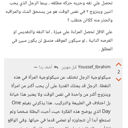
تحصل علي ثقه وحريه حركه مطلقه ، بينما الرجل الذي يحب
اثنين ويتزوج ٢ في نفس الوقت هو من يستحق الشك والمراقبه
والحذر منه ككائن متقلب ؟
علي الاقل تحصل المراءة علي ميزة ، اما الثقه والتقديس او
الفرصه الثانية ، لو سيكون الموقف متسق لن يكون سيئ في
المطلق .
Youssef_Ibrahim
أضف ردا
قبل شهرين
2
سيكولوجية الرجل تختلف عن سيكولوجية المرأة في هذه
النقطة. الرجل قد يمتلك القدرة على أن يحب أكثر من امرأة
ويتزوج أكثر من واحدة في نفس الوقت ولا يعتبر هذا خيانة
بل اختلاف في الطبيعة والتركيب. هذا يذكرني بفيلم One
Day الذي يوضح هذه الفكرة حيث أحبت البطلة شخصا ولم
تستطع أبدا أن تتجاوزه أو تمضي قدما في حياتها. وفي الواقع