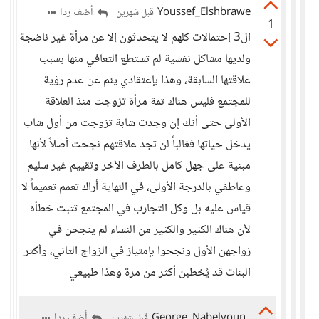
Youssef_Elshbrawe
أضف ردا
قبل شهرين
1
ال3 إحتمالات كلهم لا يتحدثون إلا عن مرأة غير ناضجة
ولديها مشاكل نفسية لم تستطع التعافي منها بسبب
علاقتها السابقة، وهذا بإعتقادي ينم عن عدم رؤية
للمجتمع فليس هناك ثمة مرأة تزوجت منذ العلاقة
الأولى حتى أنك إن وجدت شابة تزوجت من أول شاب
يدخل حياتها فغالباً لن تجد علاقتهم نجحت أصلاً لأنها
مبنية على جهل كامل بالطرف الأخر وتقييم غير سليم
وعاطفي بالدرجة الأولى، في النهاية أراك تعمم تعميماً لا
قياس عليه بل وكل التجارب في المجتمع تثبت خطأه
لأن هناك الكثير والكثير من النساء لم ينجحن في
زواجهن الأول ونجحوا بإمتياز في الزواج الثاني، وأكثر
البنات قد يُخطبن أكثر من مرة وهذا طبيعي
George_Nabelyoun
أضف ردا
قبل شهرين