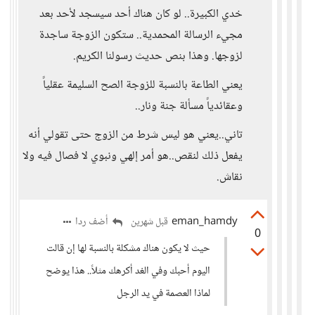
خدي الكبيرة.. لو كان هناك أحد سيسجد لأحد بعد
مجيء الرسالة المحمدية.. ستكون الزوجة ساجدة
لزوجها. وهذا بنص حديث رسولنا الكريم.
يعني الطاعة بالنسبة للزوجة الصح السليمة عقلياً
وعقائدياً مسألة جنة ونار..
تاني..يعني هو ليس شرط من الزوج حتى تقولي أنه
يفعل ذلك لنقص..هو أمر إلهي ونبوي لا فصال فيه ولا
نقاش.
eman_hamdy
أضف ردا
قبل شهرين
0
حيث لا يكون هناك مشكلة بالنسبة لها إن قالت
اليوم أحبك وفي الغد أكرهك مثلاً.. هذا يوضح
لماذا العصمة في يد الرجل