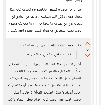
وليس الحب .
ربما الرجل يحتاج للشعور بالخضوع والطاعه لانه هذا
يجعله مهم ، ولكن تلك مشكلته ، وربما من العادي ان
يبحث عن من يمنحه ما يحتاجه ، او ما تحريف مفهوم
الحب نفسه ليتطابق مه هواه فتلك خطوه ابعد بكثير .
Abdelrahman_985
أضف ردا
قبل شهرين
0
=هو اصلا نفي ان تنسي المراة من تحب
أكيد. لكن في حال تغير الحب، فهذا يعني أنه لم يكن
حباً من البداية. هناك من تحب العطاء فإذا انقطع
العطاء أو قل ظهرت حقيقة مشاعرها.. وهناك من تحب
حب غيرها لها فإذا قل الاهتمام قل حبها أو ما تظن أنه
حب. أعتقد لا يمكن تصديق المرأة إذا قالت أحبك.
يجب اختبار هذا الحب، لأنه أحياناً بعض النساء لا تعي