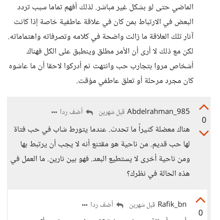
الماضي حتى لو بشكل غير مباشر. لذلك أفهم تماما سبب تردد
البعض في الارتباط بمن كان في علاقة عاطفية خاصة إذا كانت
آثار تلك العلاقة ما زالت واضحة في كلامه وتصرفاته واهتماماته.
لكن مع ذلك لا أرى أن الأمر مطلق وينطبق على الكل فهناك
أشخاص مروا بتجارب حب وانتهت ثم أدركوا لاحقا أن ما عاشوه
كان مجرد مرحلة أو تعلق عاطفي مؤقت.
Abdelrahman_985
أضف ردا
قبل شهرين
0
هناك معضلة كثيراً ما تحدث. عندما يتورط شاب في حب فتاة
لها حب قديم. من ناحية هو مقتنع أنه لا يجب أن يرتبط بها
ومن ناحية أخرى لا يستطيع البعد. فهو بين نارين. ما العمل في
هذه الحالة في نظرك؟
Rafik_bn
أضف ردا
قبل شهرين
0