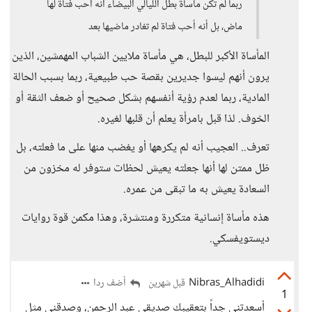
ربما لم تكن مأساة بطل الليالي البيضاء أنه أحب فتاة لها
ماض، بل أنه أحب فتاة لم تغادر ماضيها بعد
المأساة الأكبر للبطل، هي مأساة ملايين الشباب المهمشين، الذين
يرون أنهم ليسوا جديرين بقصة حب طبيعية، ربما بسبب الحالة
المادية، ربما لعدم رؤية أنفسهم بشكل صحيح أو ضعف الثقة أو
الخوف. لذا قبل بامرأة يعلم أن قلبها لغيره.
تعرف.. العجيب أنه لم يكرهها أو يغضب منها على ما فعلته، بل
ظل ممتن لها أنها جعلته يعيش لحظات ستوفر له مخزون من
السعادة يعيش به ما تبقى من عمره.
هذه مأساة إنسانية متكررة ومنتشرة، وهذا مكمن قوة روايات
ديستويفسكي.
Nibras_Alhadidi
أضف ردا
قبل شهرين
1
أسعدتني جداً بتعقيبك صديقي عبد الرحمن، وصدقني مثل