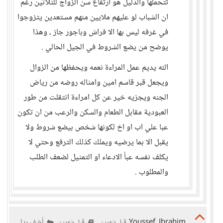
تتحملها والدليل هو ارتفاع سن الزواج للثلاثين رغم
ان الشباب لو عليهم ملايين منهم مستعدين يتزوجوا
في غرفه ليس بها الا فراش وباجور جاز ، وهذا
يوضح من يضع الشروط في الجيل الحالي .
الله يديم عمل المراءة نعمه ويحفظها من الزوال
ويجعل قبر قاسم امين وامثاله روضه من رياض
الجنه ويجزيه خير عن كل امراءة انتقلت من طور
العبودية مقابل الطعام والسكن والرعب من ان تكون
عبا علي اب او اخ لكونها شخص بيضع شروط ولا
يقبل الا بما يرضيه ويملك كذلك الترفع وحتي لا
يكلف نفسه عبأ الادعاء او التمثيل لضعف الطلب
والمطلوب .
Youssef_Ibrahim
أضف ردا
قبل شهرين
قبل شهرين