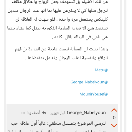
من تلك الاشياء بل تستهدف جعل الزواج والطلاق مكلف
للرجل مثلها كي لا يتفرعن عليها بما انها عند الرجال منديل
كلينكس يستعمل مره واحده ، فلو سهلت له العلاقه لن
تستفيد شئ الا تعزيز السلطة الذكوريه يبدل كما يشاء بينما
هي تلقي في الزباله باقل تكلفه .
وهذا يثبت ان المسألة ليست مادية من المراءة بل فهم
للواقع ولنفسية اغلب الرجال وتعامل بمقتضاها .
@Metu
@George_Nabelyoun
@MounirYousef
George_Nabelyoun
أضف ردا
قبل شهرين
0
لنرسي الموضوع بتسلسل منطقي: غالباً أول علاقة حب