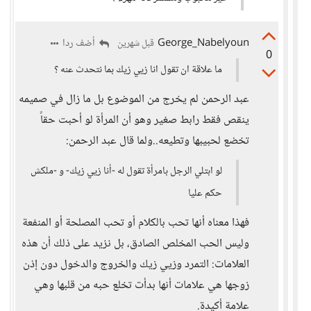
George_Nabelyoun
أضف ردا
قبل شهرين
0
ما علاقة ان تقول انا زيي زيك بما نتحدث عنه ؟
عبد الرحمن لم يخرج من الموضوع بل ما زال في صميمه
ينقص فقط رابط صغير وهو أن المرأة لو أحبت حقاً
تخضع لحبيبها وتطيعه..ولما قال عبد الرحمن:
لو ابتلي الرجل بامرأة تقول له -أنا زيي زيك- و -ملكش
حكم عليا
فهذا معناه أنها تحب بالكلام أو تحب المصلحة أو المنفعة
وليس الحب المخلص الصادق، بل نزيد على ذلك أن هذه
العلامات: التمرد وزيي زيك والخروج والدخول دون إذن
زوجها هي علامات أنها بدأت تخلع حبه من قلبها وهي
علامة أكيدة.