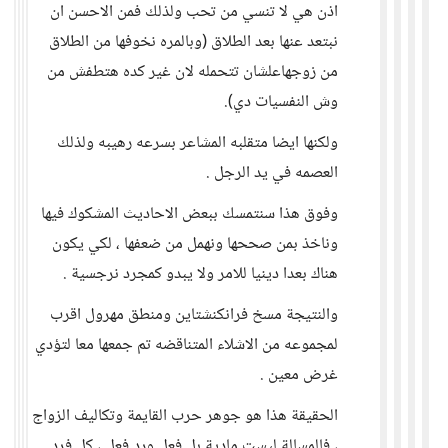
اذن هي لا تنسي من تحب ولذلك فمن الاحسن ان
نبتعد عنها بعد الطلاق (وبالمره نخوفها من الطلاق
من زوجهاعلشان تتحمله لان غير كده هتطفش من
وش النفسيات دي).
ولكنها ايضا متقلبه المشاعر بسرعه رهيبه ولذلك
العصمه في يد الرجل .
وفوق هذا سنتمسك ببعض الاحاديث المشكوك فيها
وناخذ بمن صححها ونهمل من ضعفها ، لكي يكون
هناك بعدا دينيا للامر ولا يبدو كمجرد نرجسية .
والنتيجة مسخ فرانكنشتاين ومنطق مهرول اقرب
لمجموعه من الاشلاء المتناقضه تم جمعها معا لتؤدي
غرض معين .
الحقيقة هذا هو جوهر حرب القايمة وتكاليف الزواج
، فالمسالة ليست مادية بل فعل ورد فعل ، كل فرد