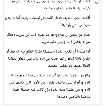
أعتقد أن الأمر يتعلق بعقلية كل رجل وتفضيلاته، أكثر من
كونه مرتبطا بالرجولة أو مبدأ عاما..
أقصد الحب العفيف فقط. فالمشاعر ليست بأيدينا، أما ما ينتج
عنها هو الذي بأيدينا..
هناك من يتقبل أن يتزوج بها ولا يعيبه ذلك في شيء، وهناك
من لا يفضل ذلك وليس عليه شيء.
أما مسألة أن تكون الفتاة مستهلكة بشكل تظلم فيه زوجها، أو
تكون قابلة لتخون كما حدث في الرواية.. فهي تتعلق بعقلية
الفتاة نفسها ولا يمكننا التعميم.
والرجل السّويّ، حتى لو أحبّ واحدة من هذا النوع، فقرار
الزواج أصلا ليس عاطفيا فقط.. من الأمور التي يقيّمها قبل
الزواج هي عقلية هذه الفتاة وإن كانت غير متعلقة تعلّقا
مَرَضِيّا بالماضي وغيرها..