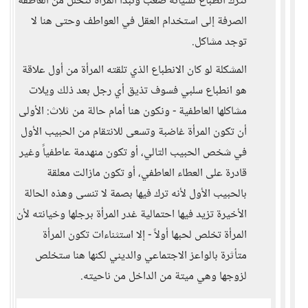
تترك انطباع نسيانه صعب وتبدأ المرأة تتحلل من العاطفة
الصرفة إلى استخدام العقل في العواطف وحتى هنا لا
توجد مشاكل.
المشكلة لو كان الانطباع الذي تلقته المرأة من أول علاقة
هو انطباع سلبي فسوف تذيق أي رجل بعد ذلك ويلات
مشاكلها العاطفية - ونكون هنا أمام حالة من ثلاث: الأولى
أن تكون المرأة غاضبة وتسعى للانتقام من الحبيب الأول
في شخص الحبيب التالي، أو تكون منهدمة عاطفياً وغير
قادرة على العطاء العاطفي، أو تكون مازالت معلقة
بالحبيب الأول لأنه ترك فيها بصمة لا تنسى وهذه الحالة
الأخيرة تزيد فيها احتمالية غدر المرأة برجلها وخيانته لأن
المرأة تخلص لحبها أولاً - إلا استثناءات تكون المرأة
متأثرة بالواعز الاجتماعي والديني لكنها هنا ستخلص
لزوجها وهي ميتة من الداخل من ناحيته.