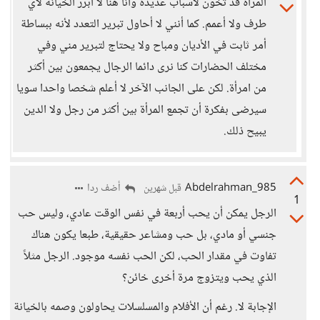
المرأة قد تخون لأسباب عديدة وأنا هنا لا أبرر الخيانة لأي
طرف ولا أعمم. كما أنني لا أحاول تبرير التعدد لأنه ببساطة
أمر ثابت في الأديان ومباح ولا يحتاج لتبرير مني وفي
مختلف الحضارات كنا نرى دائما الرجال يجمعون بين أكثر
من امرأة. لكن على الجانب الآخر لا أعلم شخصا واحدا سويا
سيرضى بفكرة أن تجمع المرأة بين أكثر من رجل ولا الدين
يبيح ذلك.
Abdelrahman_985
أضف ردا
قبل شهرين
1
الرجل يمكن أن يحب أربعة في نفس الوقت عادي، وليس حب
جنسي أو مادي، بل حب ومشاعر حقيقية، طبعا يكون هناك
تفاوت في مقدار الحب، لكن الحب نفسه موجود. الرجل مثلاً
الذي يحب ويتزوج مرة أخرى خائن؟
الإجابة لا. رغم أن الأفلام والمسلسلات يحاولون وصمه بالخيانة