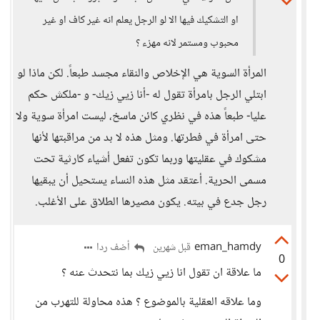
او التشكيك فيها الا لو الرجل يعلم انه غير كاف او غير
محبوب ومستمر لانه مهزء ؟
المرأة السوية هي الإخلاص والنقاء مجسد طبعاً. لكن ماذا لو
ابتلي الرجل بامرأة تقول له -أنا زيي زيك- و -ملكش حكم
عليا- طبعاً هذه في نظري كائن ماسخ، ليست امرأة سوية ولا
حتى امرأة في فطرتها. ومثل هذه لا بد من مراقبتها لأنها
مشكوك في عقليتها وربما تكون تفعل أشياء كارثية تحت
مسمى الحرية. أعتقد مثل هذه النساء يستحيل أن يبقيها
رجل جدع في بيته. يكون مصيرها الطلاق على الأغلب.
eman_hamdy
أضف ردا
قبل شهرين
0
ما علاقة ان تقول انا زيي زيك بما نتحدث عنه ؟
وما علاقه العقلية بالموضوع ؟ هذه محاولة للتهرب من