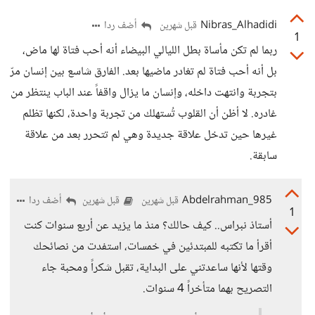
Nibras_Alhadidi
أضف ردا
قبل شهرين
1
ربما لم تكن مأساة بطل الليالي البيضاء أنه أحب فتاة لها ماض،
بل أنه أحب فتاة لم تغادر ماضيها بعد. الفارق شاسع بين إنسان مرّ
بتجربة وانتهت داخله، وإنسان ما يزال واقفاً عند الباب ينتظر من
غادره. لا أظن أن القلوب تُستهلك من تجربة واحدة، لكنها تظلم
غيرها حين تدخل علاقة جديدة وهي لم تتحرر بعد من علاقة
سابقة.
Abdelrahman_985
أضف ردا
قبل شهرين
قبل شهرين
1
أستاذ نبراس.. كيف حالك؟ منذ ما يزيد عن أربع سنوات كنت
أقرأ ما تكتبه للمبتدئين في خمسات، استفدت من نصائحك
وقتها لأنها ساعدتني على البداية، تقبل شكراً ومحبة جاء
التصريح بهما متأخراً 4 سنوات.