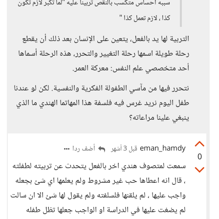
سببه احساس متكسب بالنقص تربينا عليه "لما تكبر لازم تكون
كذا ، لازم تعمل كذا "
التربية لها يد بالفعل، يتعين على الإنسان بعد ذلك أن يقطع
رحلة طويلة اسمها رحلة التغيير والتحرر، هذه الرحلة أسماها
أحد متخصصي علم النفس: معركة العمر.
نتحرر فيها من مآسي الطفولة الفكرية والنفسية. لكن لو عندنا
طفل اليوم نريد غرس فيه فلسفة هذا المهاتما الهندي ما الذي
ينبغي علينا مراعاته؟
eman_hamdy
أضف ردا
قبل 3 أشهر
0
سمعت لمتصوف هندي اخر بالفعل يتحدث عن تربيته لطفلته
، قال انه اعطاها حب غير مشروط ولم يعلمها اي شئ بجعله
واجب عليها ، لم يلقنها فلسلفته ولم يقول لها شئ الا ان سالت
لم يضغت عليها في الدراسة او الواجب جعلها تظل طفله