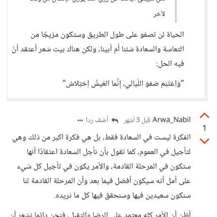
لآخر
الحياة لن تصفو على طول الطريق وستكون مزيجًا من
التعاسة والسعادة شئنا أم أبينا، ولكن هناك بيت شعر أعتقد أنّ
فيه الحل:
"وَاِغتَنِم صَفوَ اللَيالي، إِنَّما العَيشُ اِختِلاسُ"
Arwa_Nabil
أضف ردا
قبل 3 أشهر
1
الفكرة ليست في السعادة فقط، بل هي فكرة اكبر من ذلك وهي
لتأجيل في العموم، كما تقول بأن نأجل السعادة اعتقادًا أنها
ستكون في المرحلة القادمة، والأمر يكون في تأجيل كل شيء
على أمل أنه سيكون أفضل فيما بعد وأن المرحلة القادمة لنا
سنكون سعيدين فيها وسنحقق فيها كل ما نريده.
أظن أن الأمر كله معتمد على الرضا والتقبل، فنحن دائما نشعر أن