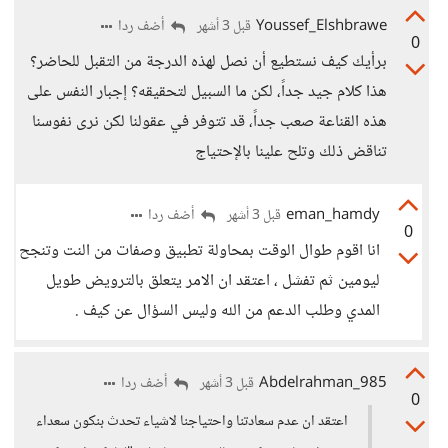
Youssef_Elshbrawe
أضف ردا
قبل 3 أشهر
0
برأيك كيف نستطيع أن نصل لهذه الدرجة من التقبل للحاضر؟
هذا كلام جيد جداً، لكن ما السبيل لتحقيقه؟ إجبار النفس على
هذه القناعة صعب جداً، قد تتوفر في عقولنا لكن نرى نفوسنا
تناقض ذلك وتلح علينا بالإحتياج
eman_hamdy
أضف ردا
قبل 3 أشهر
0
انا اقوم طوال الوقت بمحاولة تطبيق وصفات من النت وتنجح
ليومين ثم تفشل ، اعتقد ان الامر يتعلق بالترويض طويل
المدي وطلب الدعم من الله وليس السؤال عن كيف .
Abdelrahman_985
أضف ردا
قبل 3 أشهر
0
اعتقد ان عدم سعادتنا واحتياجنا لاشياء تحدث بنكون سعداء