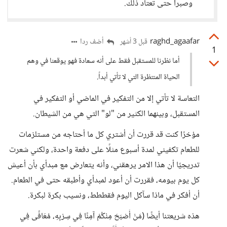
وصبراً حتى تعتاد ذلك.
raghd_agaafar
أضف ردا
قبل 3 أشهر
1
أما نظرنا للمستقبل فقط على أنه سعادة فهو يوقعنا في وهم
الحياة المنتظرة التي لا تأتي أبداً.
التعاسة لا تأتي إلا من التفكير في الماضي أو التفكير في
المستقبل، وبينهما الكثير من "لو" التي هي من الشيطان.
مؤخرًا كنت قد قررت أن أشتري كل ما أحتاجه من مستلزمات
للطعام تكفيني لمدة أسبوع مثلًا على دفعة واحدة، ولكني شعرت
تدريجيًا أن هذا الامر يرهقني، وأنه يتعارض مع مبدأي بأن أعيش
كل يوم بيومه، فقررت أن أعود لمبدأي وأطبقه حتى في الطعام.
أن أفكر في ماذا سآكل اليوم فقططط، ونسيب بكرة لبكرة.
هذه شريعتنا أيضًا (مَنْ أَصْبَحَ مِنْكُمْ آمِنًا فِي سِرْبِهِ، مُعَافًى فِي