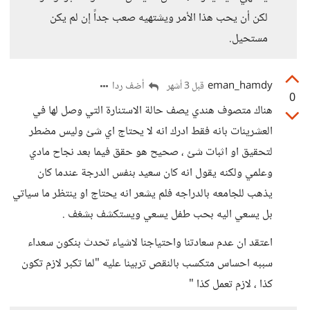
لكن أن يحب هذا الأمر ويشتهيه صعب جداً إن لم يكن
مستحيل.
eman_hamdy
أضف ردا
قبل 3 أشهر
0
هناك متصوف هندي يصف حالة الاستنارة التي وصل لها في
العشرينات بانه فقط ادرك انه لا يحتاج اي شئ وليس مضطر
لتحقيق او اثبات شئ ، صحيح هو حقق فيما بعد نجاح مادي
وعلمي ولكنه يقول انه كان سعيد بنفس الدرجة عندما كان
يذهب للجامعه بالدراجه فلم يشعر انه يحتاج او ينتظر ما سياتي
بل يسعي اليه بحب طفل يسعي ويستكشف بشغف .
اعتقد ان عدم سعادتنا واحتياجنا لاشياء تحدث بنكون سعداء
سببه احساس متكسب بالنقص تربينا عليه "لما تكبر لازم تكون
كذا ، لازم تعمل كذا "