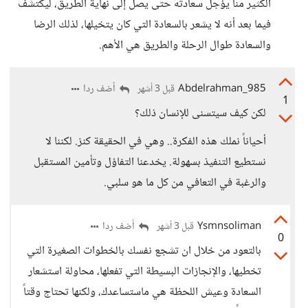
الكثير منا يؤجل سعادته حتى يصل إلى نهاية الطريق، ليكتشف
فيما بعد أنه لا يشعر بالسعادة التي كان يتخيلها، لذلك الرضا
والسعادة طوال الرحلة والطريق هي الأهم.
Abdelrahman_985
أضف ردا
قبل 3 أشهر
1
لكن كيف سيتسنى للإنسان ذلك؟
أحياناً نملك هذه الفكرة.. وهي في الحقيقة كنز. لكننا لا
نستطيع التنفيذ بسهولة. يخدعنا التفاؤل وتأمين المستقبل
والرغبة في التعافي من كل ما هو سلبي.
Ysmnsoliman
أضف ردا
قبل 3 أشهر
0
بالتعود من خلال ان تشجع نفسك بالخطوات الصغيرة التي
تخطيها، والإنجازات البسيطة التي تفعلها، محاولة استشعار
السعادة وعيش اللحظة هي ماستساعدك، ولكنها تحتاج وقتاً