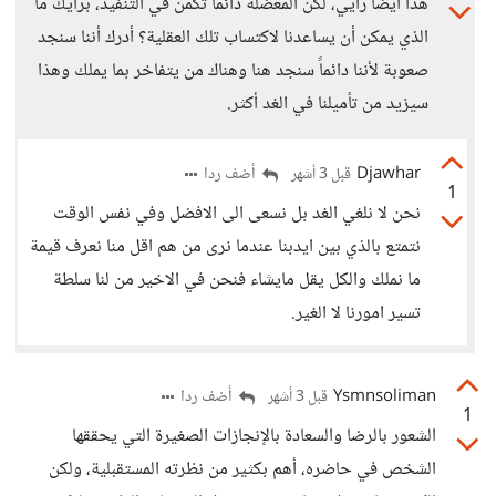
هذا أيضاً رأيي، لكن المعضلة دائماً تكمن في التنفيذ، برأيك ما
الذي يمكن أن يساعدنا لاكتساب تلك العقلية؟ أدرك أننا سنجد
صعوبة لأننا دائماً سنجد هنا وهناك من يتفاخر بما يملك وهذا
سيزيد من تأميلنا في الغد أكثر.
Djawhar
أضف ردا
قبل 3 أشهر
1
نحن لا نلغي الغد بل نسعى الى الافضل وفي نفس الوقت
نتمتع بالذي بين ايدبنا عندما نرى من هم اقل منا نعرف قيمة
ما نملك والكل يقل مايشاء فنحن في الاخير من لنا سلطة
تسير امورنا لا الغير.
Ysmnsoliman
أضف ردا
قبل 3 أشهر
1
الشعور بالرضا والسعادة بالإنجازات الصغيرة التي يحققها
الشخص في حاضره، أهم بكثير من نظرته المستقبلية، ولكن