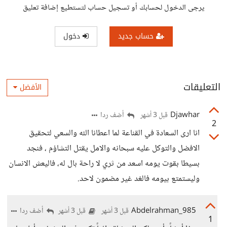
يرجى الدخول لحسابك أو تسجيل حساب لتستطيع إضافة تعليق
حساب جديد
دخول
التعليقات
الأفضل
Djawhar
أضف ردا
قبل 3 أشهر
2
انا ارى السعادة في القناعة لما اعطانا الله والسعي لتحقيق
الافضل والتوكل عليه سبحانه والامل يقتل التشاؤم ، فنجد
بسيطا بقوت يومه اسعد من ثري لا راحة بال له، فاليعش الانسان
وليستمتع بيومه فالغد غير مضمون لاحد.
Abdelrahman_985
أضف ردا
قبل 3 أشهر
قبل 3 أشهر
1