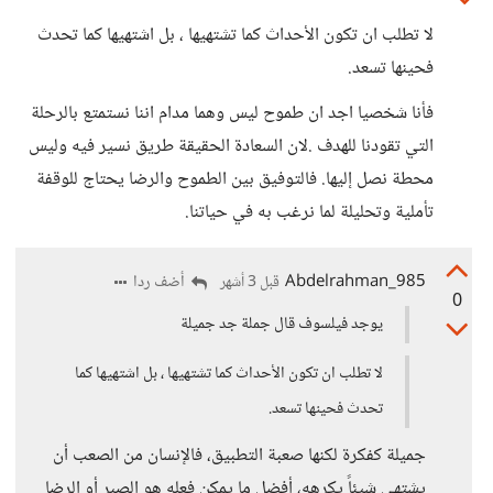
لا تطلب ان تكون الأحداث كما تشتهيها ، بل اشتهيها كما تحدث
فحينها تسعد.
فأنا شخصيا اجد ان طموح ليس وهما مدام اننا نستمتع بالرحلة
التي تقودنا للهدف .لان السعادة الحقيقة طريق نسير فيه وليس
محطة نصل إليها. فالتوفيق بين الطموح والرضا يحتاج للوقفة
تأملية وتحليلة لما نرغب به في حياتنا.
Abdelrahman_985
أضف ردا
قبل 3 أشهر
0
يوجد فيلسوف قال جملة جد جميلة
لا تطلب ان تكون الأحداث كما تشتهيها ، بل اشتهيها كما
تحدث فحينها تسعد.
جميلة كفكرة لكنها صعبة التطبيق، فالإنسان من الصعب أن
يشتهي شيئاً يكرهه، أفضل ما يمكن فعله هو الصبر أو الرضا