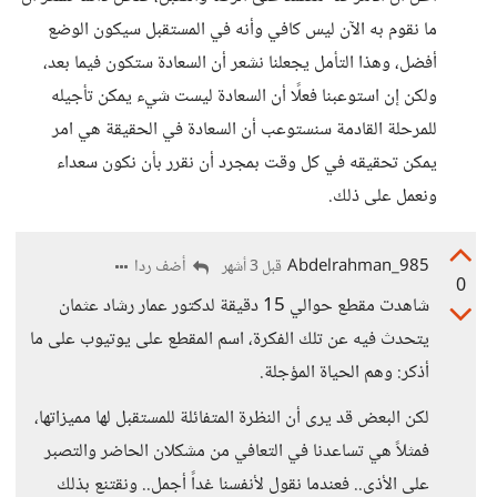
ما نقوم به الآن ليس كافي وأنه في المستقبل سيكون الوضع
أفضل، وهذا التأمل يجعلنا نشعر أن السعادة ستكون فيما بعد،
ولكن إن استوعبنا فعلًا أن السعادة ليست شيء يمكن تأجيله
للمرحلة القادمة سنستوعب أن السعادة في الحقيقة هي امر
يمكن تحقيقه في كل وقت بمجرد أن نقرر بأن نكون سعداء
ونعمل على ذلك.
Abdelrahman_985
أضف ردا
قبل 3 أشهر
0
شاهدت مقطع حوالي 15 دقيقة لدكتور عمار رشاد عثمان
يتحدث فيه عن تلك الفكرة، اسم المقطع على يوتيوب على ما
أذكر: وهم الحياة المؤجلة.
لكن البعض قد يرى أن النظرة المتفائلة للمستقبل لها مميزاتها،
فمثلاً هي تساعدنا في التعافي من مشكلان الحاضر والتصبر
على الأذى.. فعندما نقول لأنفسنا غداً أجمل.. ونقتنع بذلك