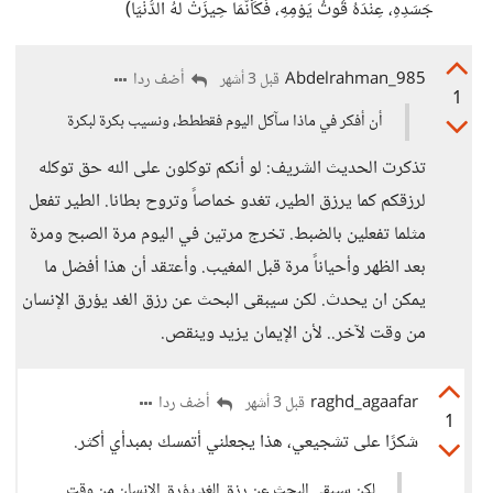
جَسَدِهِ، عِنْدَهُ قُوتُ يَوْمِهِ، فَكَأَنَّمَا حِيزَتْ لَهُ الدُّنْيَا)
Abdelrahman_985
أضف ردا
قبل 3 أشهر
1
أن أفكر في ماذا سآكل اليوم فقططط، ونسيب بكرة لبكرة
تذكرت الحديث الشريف: لو أنكم توكلون على الله حق توكله
لرزقكم كما يرزق الطير، تغدو خماصاً وتروح بطانا. الطير تفعل
مثلما تفعلين بالضبط. تخرج مرتين في اليوم مرة الصبح ومرة
بعد الظهر وأحياناً مرة قبل المغيب. وأعتقد أن هذا أفضل ما
يمكن ان يحدث. لكن سيبقى البحث عن رزق الغد يؤرق الإنسان
من وقت لآخر.. لأن الإيمان يزيد وينقص.
raghd_agaafar
أضف ردا
قبل 3 أشهر
1
شكرًا على تشجيعي، هذا يجعلني أتمسك بمبدأي أكثر.
لكن سيبقى البحث عن رزق الغد يؤرق الإنسان من وقت