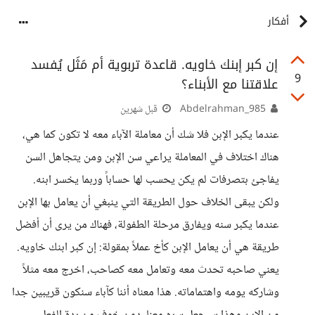
أفكار
إن كبر إبنك خاويه. قاعدة تربوية أم مَثَل يُفسد
9
علاقتنا مع الأبناء؟
Abdelrahman_985
قبل شهرين
عندما يكبر الإبن فلا شك أن معاملة الآباء معه لا تكون كما هي،
هناك اختلاف في المعاملة يراعي سن الإبن ومن يتجاهل السن
يفاجئ بتصرفات لم يكن يحسب لها حساباً وربما يخسر ابنه.
ولكن يبقى الخلاف حول الطريقة التي ينبغي أن يعامل بها الإبن
عندما يكبر سنه ويفارق مرحلة الطفولة، فهناك من يرى أن أفضل
طريقة هي أن يعامل الإبن كأخ عملاً بمقولة: إن كبر ابنك خاويه.
يعني صاحبه تحدث معه وتعامل معه كصاحب، اخرج معه مثلاً
وشاركه يومه واهتماماته. هذا معناه أننا كآباء سنكون قريبين جدا