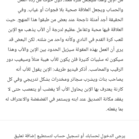
من الإبن وهذا سيجعل سره معنا، دون خوف من ردة الفعل
والحساب ويجعل العلاقة صحية بلا فجوات أو غياب. وفي
الحقيقة أجد أمثلة ناجحة عند بعض من طبقوا هذا المنهج. حيث
العلاقة فيها محبة وتفاعل عظيم لدرجة أن الأب يذهب مع الإبن
للعب كرة القدم في النادي وكأنه واحد من شلته. لكن البعض قد
يرى أن العمل بهذه المقولة سيزيل الحدود بين الإبن والأب وهذا
سيكون له سلبيات كثيرة فلن يكون للأب هيبة مثلاً وسيغيب دور
الرقيب والمحاسب. أذكر فيديو طريف: الإبن يقول للأب أنه
يصاحب بنات ويشرب سجائر ومخدرات بشكل تدريجي وفي كل
كارثة يعترف بها الإبن يحاول الأب ألا يغضب أو يتعصب حتى لا
يفقد مكانة الصديق عند ابنه ويستمر في الفضفضة والاعتراف له
بما يفعله.
يرجى الدخول لحسابك أو تسجيل حساب لتستطيع إضافة تعليق