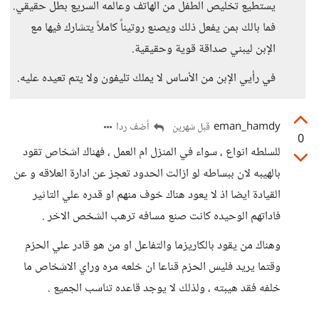
يستطيع تخليص الطفل من الهاتف وعالمه السريع بطل حقيقي.
فما بالك بمن يفعل ذلك ويصنع روتيناً كاملاً يتشارك فيها مع
الإبن ليبني صداقة قوية وحقيقية.
في رأيي الإبن من الأساس لا يملك تليفون ولا يتم تعيده عليه.
eman_hamdy
أضف ردا
قبل شهرين
0
للسلطه انواع ، سواء في المنزل ام العمل ، فهناك اشخاص تقود
بالهيبه لان ببساطه لو ازالت الحدود تعجز عن ادارة العلاقه و عن
القيادة ايضا اذ لا يعود هناك خوف منهم او قدره علي التاثير
فاداتهم الوحيده كانت صنع مسافه ترهب الشخص الاخر .
وهناك من يقود بالكاريزما والتفاعل او من هو قادر علي الحزم
وقتما يريد فليس الحزم قناعا ان خلعه مره وراي الاشخاص ما
خلفه فقد هيبته ، ولذلك لا يوجد قاعده تناسب الجميع .