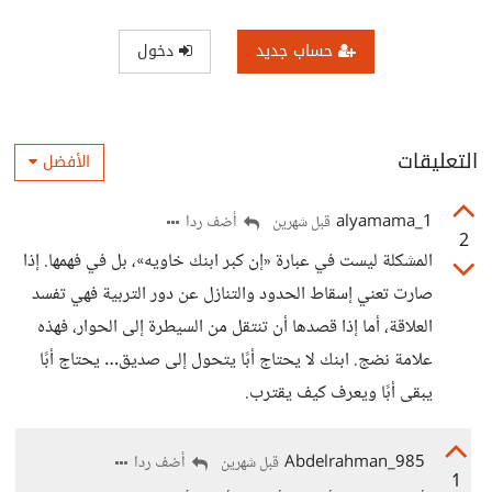
حساب جديد
دخول
التعليقات
الأفضل
alyamama_1
أضف ردا
قبل شهرين
2
المشكلة ليست في عبارة «إن كبر ابنك خاويه»، بل في فهمها. إذا
صارت تعني إسقاط الحدود والتنازل عن دور التربية فهي تفسد
العلاقة، أما إذا قصدها أن تنتقل من السيطرة إلى الحوار، فهذه
علامة نضج. ابنك لا يحتاج أبًا يتحول إلى صديق… يحتاج أبًا
يبقى أبًا ويعرف كيف يقترب.
Abdelrahman_985
أضف ردا
قبل شهرين
1