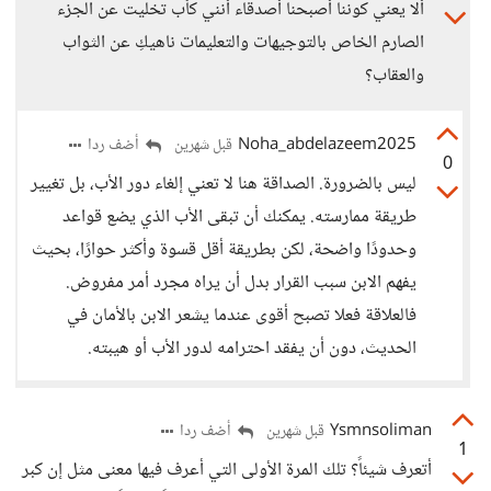
ألا يعني كوننا أصبحنا أصدقاء أنني كأب تخليت عن الجزء
الصارم الخاص بالتوجيهات والتعليمات ناهيكِ عن الثواب
والعقاب؟
Noha_abdelazeem2025
أضف ردا
قبل شهرين
0
ليس بالضرورة. الصداقة هنا لا تعني إلغاء دور الأب، بل تغيير
طريقة ممارسته. يمكنك أن تبقى الأب الذي يضع قواعد
وحدودًا واضحة، لكن بطريقة أقل قسوة وأكثر حوارًا، بحيث
يفهم الابن سبب القرار بدل أن يراه مجرد أمر مفروض.
فالعلاقة فعلا تصبح أقوى عندما يشعر الابن بالأمان في
الحديث، دون أن يفقد احترامه لدور الأب أو هيبته.
Ysmnsoliman
أضف ردا
قبل شهرين
1
أتعرف شيئاً؟ تلك المرة الأولى التي أعرف فيها معنى مثل إن كبر