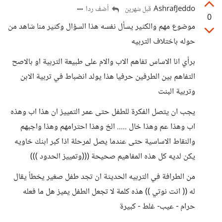
AshrafJeddo
أضف ردا
قبل شهرين
0
موضوع مهم والكثير يسأل نفسه هذا السؤال وكثير منا شاهد من
حوله باختلاف التربيه
برأي انا الاساس تفاهم الاب والام على طبيعة التربية او بالاصح
التفاهم بين الطرفين حرفيا هذا يولد انضباط في تربية الابن
وتربية البنت
يجب ان يتصل الفكرة للطفل حتى عمر التمييز ان هذا اب وهذه
اب وهذا عم وهذا خال ..... الخ وهذا احترامهم وهذا واجبهم
والنقاط الاساسية حتى عندما يصل لمرحلة اذا كبر ابنك خاويه
يكن لديه كل هذه المفاهيم صحيحة (((وتمييز الحدود )))
من الطرافة في التربيه الحديثة ان تجد طفل صغير يخطأ يقال
له (( انت نوتي )) هذه كلمة لا تجعل الطفل يميز هل ما فعله
حرام - عيب- غلط - كبيرة