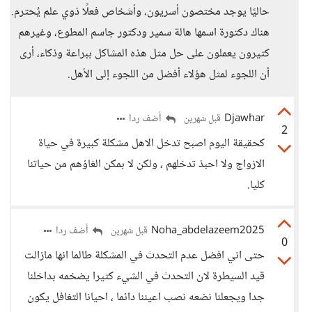
حاليًا يوجد مختصون أسريون، وأشخاص فعلًا ذوي علم يُحترم.
هناك دكتورة اسمها هالة سمير ودكتور جاسم المطوع، وغيرهم
كثيرون يعملون على حل مثل هذه المشاكل ببراعة وذكاء، أرى
أن اللجوء لمثل هؤلاء أفضل من اللجوء إلى الأهل.
Djawhar
أضف ردا
قبل شهرين
2
كحقيقة اليوم اصبح تدخل الاهل مشكلة كبيرة في حياة
الازواج ولا احبذ تدخلهم ، ولكن لا بمكن الغاؤهم من حياتنا
كليا.
Noha_abdelazeem2025
أضف ردا
قبل شهرين
0
حتى اني افضل عدم التحدث في المشكلة طالما انها مازالت
قيد السيطرة لان التحدث في الشيء كثيرا يضخمه بداخلنا
جدا ويجعلنا نضعه نصب اعيننا دائما ، احيانا التغافل يكون