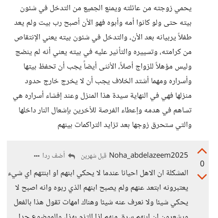
يحمي زوجته من عائلته ويمنع الجميع من التدخل في شئون
بيته حتى ولو كانوا أمه وأبوه فهو الأن أصبح رب بيت ولم يعد
طفلاً يربيانه بعد الأن، والتدخل في شئون بيته يعني الإنتقاص
من كرامته، وتسييره والتأثير عليه في بيته يعني أنه لم ينضج
وليس مؤهلاً للزواج أصلاً، الأنثى أيضاً يجب أن تحفظ بيتها
وأسراره ومهما أشتد الخلاف يجب أن لا يخرج خارج حدود
منزلها فهي في النهاية سيدة هذا المنزل وعند إفشاء أسراره هي
تساهم في هدمه وإعطاء الفرصة للأخرين بإشعال النار داخلها
والتي ستحرق زوجها بعد تزايد التراكمات بينهم
Noha_abdelazeem2025
أضف ردا
قبل شهرين
0
المشكلة ان الاهل احيانا عندما لا يحكي ابنهم او ابنتهم اي شيء
يعتبرونه ابتعد عنهم ولم يصبح ابنهم الذي ربوه وانه اصبح لا
يحكي شيئا ولا نعرف عنه شيئا وهناك امهات تقول هذا بالفعل
ويشعرون ان ابنهم سرق منهم اذا التزم بهذا، والموضوع جدا