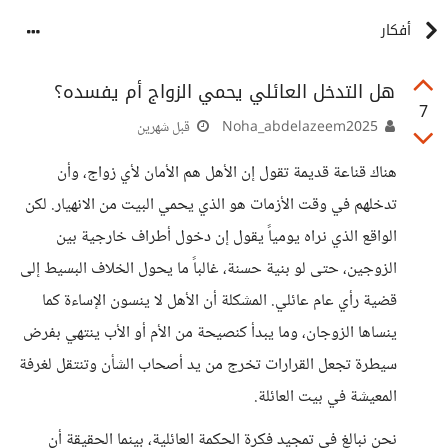
أفكار
هل التدخل العائلي يحمي الزواج أم يفسده؟
7
Noha_abdelazeem2025
قبل شهرين
هناك قناعة قديمة تقول إن الأهل هم الأمان لأي زواج، وأن
تدخلهم في وقت الأزمات هو الذي يحمي البيت من الانهيار. لكن
الواقع الذي نراه يومياً يقول إن دخول أطراف خارجية بين
الزوجين، حتى لو بنية حسنة، غالباً ما يحول الخلاف البسيط إلى
قضية رأي عام عائلي. المشكلة أن الأهل لا ينسون الإساءة كما
ينساها الزوجان، وما يبدأ كنصيحة من الأم أو الأب ينتهي بفرض
سيطرة تجعل القرارات تخرج من يد أصحاب الشأن وتنتقل لغرفة
المعيشة في بيت العائلة.
​نحن نبالغ في تمجيد فكرة الحكمة العائلية، بينما الحقيقة أن