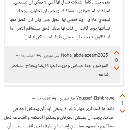
متزوجت وكلما اشتكت تقول لها امي لا يمكن ان تصبحي
امراة ان لم تتجاوزي مشاكلك ويجب ان تحاوري زوجك
لتجدي حلا و... ولا تعطي لها الحق حتى وان كان الحق معها
فسألتها يوما قالت ان قلت لها معك الحق سيتفاقم الامر، اما
انا فاقول لا يجب ان تدخلي طرفا اخر ولكن لا امل.
Noha_abdelazeem2025
أضف ردا
قبل شهرين
0
الموضوع جدا حساس ومربك احيانا ايضا يحتاج الشخص
لداعم
Youssef_Elshbrawe
أضف ردا
قبل شهرين
1
دائماً ما كنت أرى عوار ذلك، لا ينبغي أبداً أن يتدخل أحد في
حياتنا، يجب أن يستقل الطرفان ويمتلكوا الحكمة والشجاعة لحل
مشاكلهم بأنفسهم معاً دون إشراك أي طرف أخر، الشاب يجب أن