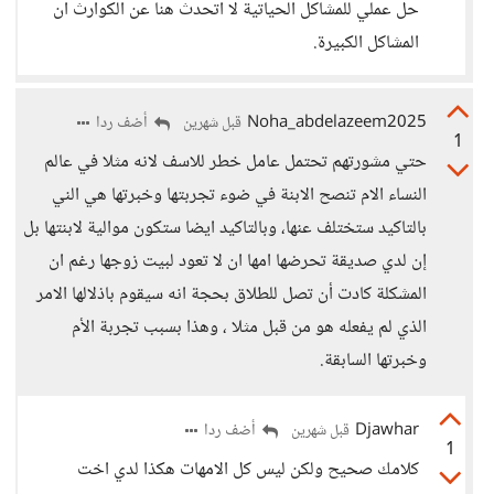
حل عملي للمشاكل الحياتية لا اتحدث هنا عن الكوارث ان
المشاكل الكبيرة.
Noha_abdelazeem2025
أضف ردا
قبل شهرين
1
حتي مشورتهم تحتمل عامل خطر للاسف لانه مثلا في عالم
النساء الام تنصح الابنة في ضوء تجربتها وخبرتها هي الني
بالتاكيد ستختلف عنها، وبالتاكيد ايضا ستكون موالية لابنتها بل
إن لدي صديقة تحرضها امها ان لا تعود لبيت زوجها رغم ان
المشكلة كادت أن تصل للطلاق بحجة انه سيقوم باذلالها الامر
الذي لم يفعله هو من قبل مثلا ، وهذا بسبب تجربة الأم
وخبرتها السابقة.
Djawhar
أضف ردا
قبل شهرين
1
كلامك صحيح ولكن ليس كل الامهات هكذا لدي اخت