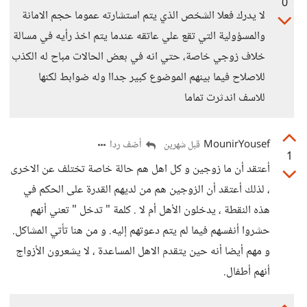
0
لا يدرك فعلا الشخص الذي يتم استشارته عموما حجم الامانة
والمسؤولية التي تقع علي عاتقه عندما يتم اخذ رأيه في مسالة
خلاف زوجي خاصة، حتي انه في بعض الحالات مباح له الكذب
للاصلاح فيما بينهم الموضوع كبير جداا وله ضوابط لكنها
للاسف اندثرت تماما
MounirYousef
أضف ردا
قبل شهرين
1
أعتقد أن ما زوجين و كل اهل هم حالة خاصة تختلف عن الاخرى
، لذلك أعتقد أن الزوجين هم من لديهم القدرة على الحكم في
هذه النقطة ، يدخلون الأهل أم لا . كلمة " تدخل " تعني أنهم
حشروا أنفسهم فيما لم يتم دعوتهم إليه. و من هنا تأتي المشاكل.
و مهم أيضا أنه حين يتقدم الاهل المساعدة ، لا يشعرون الأزواج
أنهم أطفال.