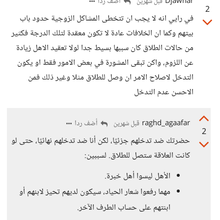
Djawhar
أضف ردا
قبل شهرين
2
في رايي انه لا يجب ان تتخطى المشاكل الزوجية حدود باب
بيتهم وكما ان الخلافات عادة لا تكون معقدة لتلك الدرجة فكثير
من حالات الطلاق كان سببها بسيط جدا لولا تعقيد الاهل زيادة
عن اللزوم، واكن تبقى المشورة في بعض الامور فقط او يكون
التدخل لاصلاح الامر ان وصل للطلاق مثلا وغير ذلك فمن
الاحسن عدم التدخل
raghd_agaafar
أضف ردا
قبل شهرين
2
حضرتك ضد تدخلهم جزئيًا، لكن أنا ضد تدخلهم نهائيًا، حتى لو
كانت العلاقة ستصل للطلاق. لسببين:
الأهل ليسوا أهل خبرة.
مهما رفعوا شعار الحياد، سيكون لديهم تحيز لابنهم أو
ابنتهم على حساب الطرف الآخر.