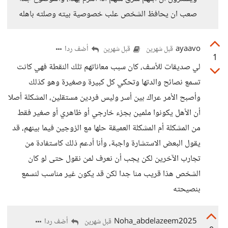
صعب ان يحافظ الشخص علب خصوصية بيته وصلته باهله
ayaavo
أضف ردا
قبل شهرين
قبل شهرين
1
لي صديقات للأسف، كان سبب معاناتهم تلك النقطة فهي كانت
تسمع نصائح والدتها وتحكي كل كبيرة وصغيرة وهو كذلك
وأصبح الأمر عراك بين أسر وليس فردين مستقلين، المشكلة أصلا
أن الأهل يكونوا ملمين بجزء خارجي أو ظاهري أو صغير فقط
من المشكلة أم المشكلة العميقة حلها مع الزوجين فيما بينهم، قد
يقول البعض الاستشارة واجبة، وأنا أدعم ذلك كاستفادة من
تجارب الآخرين لكن يجب أن نعرف لمن نقول حتى لو كان
الشخص هذا قريب منا جدا لكن قد يكون غير مناسب لنسمع
بنصيحته
Noha_abdelazeem2025
أضف ردا
قبل شهرين