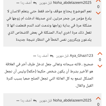
Noha_abdelazeem2025
أضف ردا
قبل شهرين
0
نعم الموضوع يحتاج موقف واحد فقط حتي يتعلم الانسان لا
يلدغ مؤمن من جحر مرتين، لدي صديقة ادخلت ام زوجها في
مشكلة مرة في بداية زواجها وندمت اشد الندم فتعلمت انها لا
تفعل ذلك مرة اخري ابداا، المشكلة في بعض الاشخاص الذي
يلدغون ويكررون نفس الخطأ في انتظار نتيجة جديدة
Aya_Ghazi123
أضف ردا
قبل شهرين
0
صحيح ، فالله سبحانه وتعالى جعل تدخل طرف آخر في العلاقة
هو الأخير بشرط أن يكون شخص حكيما (حكما) وليس أن نجعل
المشكل تسمع به كل العائلة التي تجعل الصلح صعبا بسبب كثرة
القيل والقال.
Noha_abdelazeem2025
أضف ردا
قبل شهرين
0