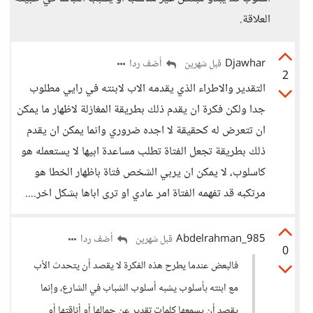
العلاقة.
Djawhar
أضف ردا
قبل شهرين
2
التقدير والاطراء الذي يقدمه الاب لابنته في رايي مطلوب
جدا ولكن فكرة ان يقدم ذلك بطريقة المغازلة لاظهار ما يمكن
ان تتعرض له كحقيقة لا اجده ضروري وانما يمكن ان يقدم
ذلك بطريقة تجعل الفتاة تطلب مساعدة ابيها لا يستعمله هو
كاسلوب، لا يمكن ان يربي الشخص فتاة باظهار الخطا هو
مرتكبه قد تفهمه الفتاة امر عادي او ترى اباها بشكل اخر....
Abdelrahman_985
أضف ردا
قبل شهرين
0
فالبعض عندما يطرح هذه الفكرة لا يقصد أن يتحدث الأب
مع ابنته بأسلوب يشبه أسلوب الشباب في الشارع، وإنما
يقصد أن يسمعها كلمات تقدير عن جمالها أو أناقتها أو