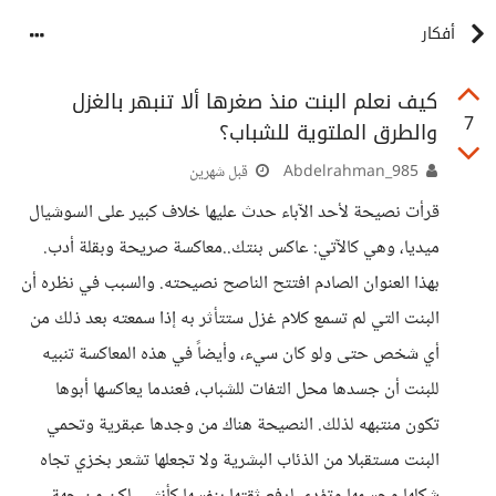
أفكار
كيف نعلم البنت منذ صغرها ألا تنبهر بالغزل
7
والطرق الملتوية للشباب؟
Abdelrahman_985
قبل شهرين
قرأت نصيحة لأحد الآباء حدث عليها خلاف كبير على السوشيال
ميديا، وهي كالآتي: عاكس بنتك..معاكسة صريحة وبقلة أدب.
بهذا العنوان الصادم افتتح الناصح نصيحته. والسبب في نظره أن
البنت التي لم تسمع كلام غزل ستتأثر به إذا سمعته بعد ذلك من
أي شخص حتى ولو كان سيء، وأيضاً في هذه المعاكسة تنبيه
للبنت أن جسدها محل التفات للشباب، فعندما يعاكسها أبوها
تكون منتبهه لذلك. النصيحة هناك من وجدها عبقرية وتحمي
البنت مستقبلا من الذئاب البشرية ولا تجعلها تشعر بخزي تجاه