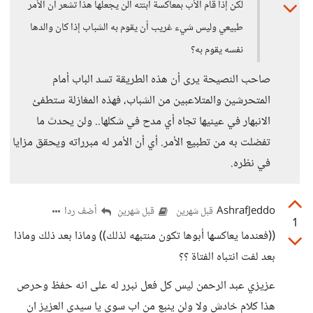
لكن إذا قام الأب بمعاكسة ابنته ألن يجعلها هذا تشعر أن الأمر
طبيعي وليس شيء غريب أن يقوم به الشباب إذا كان والدها
نفسه يقوم به؟
صاحب النصيحة يرى أن هذه الطريقة تسد الباب أمام
المتحرشين والمتلاعبين من الشباب، فهذه المغازلة ستطفئ
الانبهار في عينيها تجاه أي مدح في شكلها.. ولن يحدث ما
تفضلت به من تطبيع الأمر. أي أن الأمر له مبرراته ويحقق مزايا
في نظره.
AshrafJeddo
أضف ردا
قبل شهرين
قبل شهرين
1
((فعندما يعاكسها أبوها تكون منتبهه لذلك)) وماذا بعد ذلك وماذا
بعد لفت انتباه الفتاة ؟؟
عزيزي عبد الرحمن ليس كل فعل نبرر له على انه حفظ وحرص
هذا كلام خادش ولا ولن ينبع من اب سوي يا سيدي العزيز ان