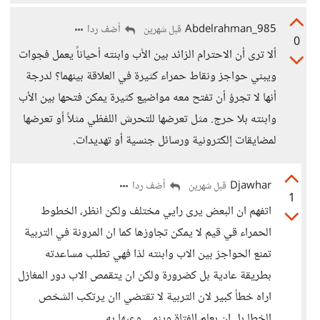
Abdelrahman_985
أضف ردا
قبل شهرين
0
ألا ترى أن الاحترام الزائد بين الأب وابنته أحياناً يعمل فجوات
ويبني حواجز ونقاط حمراء كثيرة في العلاقة بينهما؟ لدرجة
أنها لا تجرؤ أن تفتح معه مواضيع كثيرة يمكن فتحها بين الأب
وابنته بلا حرج. مثل تعرضها للتحرش اللفظي مثلاً أو تعرضها
لمضايقات إلكترونية ورسائل جنسية أو تهديدات.
Djawhar
أضف ردا
قبل شهرين
1
اتفهم ان البعض يرى رايي مختلف ولكن انظر، الخطوط
الحمراء قي قيم لا يمكن تجاوزها كما ان المرونة في التربية
تمنع الحواجز بين الاب وابنته لذا فهي تطلب مساعدته
بطريقة عادية بل كضرورة ولكن ان يتقمص الاب دور المغازل
اراه خطأ كبير لان التربية لا تقتضي اان يرتكب الشخص
الخطا بل ان بعلم الفتاة وينمي وعيها به.