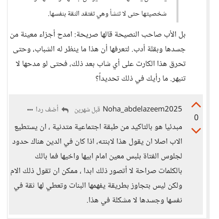
شخصيتها حتى لا تنشأ وهي تفتقد الثقة بنفسها.
بل الأب صاحب النصيحة قالها صريحة: امدح أجزاء معينة من
جسدها وبقلة أدب. لتعرفها أن هذا ما ينظر له الشباب، وحتى
تحرق هذا الكارت على أي شاب بعد ذلك، فحتى لو مدحها لا
تنبهر. ما رأيك في ذلك تحديداً؟
Noha_abdelazeem2025
أضف ردا
قبل شهرين
0
مبدئيا هو بالتاكيد من طبقة اجتماعية متدنية ، ان يستطيع
الاب اصلا ان يقول هذا لابنته، اذا كان في الدين هناك حدود
لجلوس الفتاة بلبس معين امام ابيها واخيها فما بالك
بالكلمات صراحة لا أتصور ذلك ابدا ، ممكن ان تقول ذلك الام
ولكن ليس بتجاوز بطريقة يفهمها البنات وتعطي لها ثقة في
نفسها وجسدها لا مشكلة في هذا.