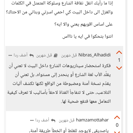
إذا ما رأيك انقل ثقافة الشارع وسلوكة المتمثل في الكلمات
والغزل الى داخل البيت كي احمي اسرتي وبناتي من الاحتاك؟
على اساس اقويهم يعني والا ايه؟
انتوا بتحكوا في ايه يا ناااس
Nibras_Alhadidi
أضف ردا
قبل شهرين
قبل شهرين
1
فكرة استحضار سيناريوهات الشارع داخل البيت لا تعني أن
يقلّد الأب لغة الشارع أو ينحدر إلى مستواه، بل تعني أن
يقدّم نسخة آمنة ومضبوطة من الواقع لكنها تكشف آليات
التلاعب، حتى لا تتفاجأ الفتاة لاحقاً بأساليب لا تعرف كيفية
التعامل معها فتقع ضحية لها.
hamzamottahar
أضف ردا
قبل شهرين
0
ياصديقي لايوجد للغلط أو الخطأ طريقة آمنة،