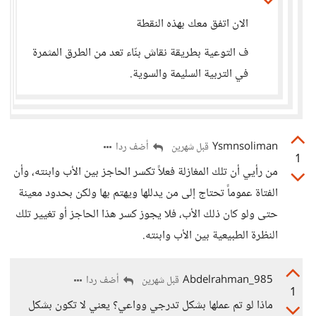
الان اتفق معك بهذه النقطة
ف التوعية بطريقة نقاش بنّاء تعد من الطرق المثمرة
في التربية السليمة والسوية.
Ysmnsoliman
أضف ردا
قبل شهرين
1
من رأيي أن تلك المغازلة فعلاً تكسر الحاجز بين الأب وابنته، وأن
الفتاة عموماً تحتاج إلى من يدللها ويهتم بها ولكن بحدود معينة
حتى ولو كان ذلك الأب، فلا يجوز كسر هذا الحاجز أو تغيير تلك
النظرة الطبيعية بين الأب وابنته.
Abdelrahman_985
أضف ردا
قبل شهرين
1
ماذا لو تم عملها بشكل تدرجي وواعي؟ يعني لا تكون بشكل