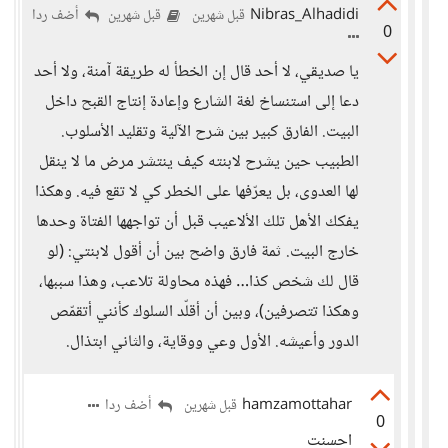
Nibras_Alhadidi
أضف ردا
قبل شهرين
قبل شهرين
0
يا صديقي، لا أحد قال إن الخطأ له طريقة آمنة، ولا أحد
دعا إلى استنساخ لغة الشارع وإعادة إنتاج القبح داخل
البيت. الفارق كبير بين شرح الآلية وتقليد الأسلوب.
الطبيب حين يشرح لابنته كيف ينتشر مرض ما لا ينقل
لها العدوى، بل يعرّفها على الخطر كي لا تقع فيه. وهكذا
يفكك الأهل تلك الألاعيب قبل أن تواجهها الفتاة وحدها
خارج البيت. ثمة فارق واضح بين أن أقول لابنتي: (لو
قال لك شخص كذا… فهذه محاولة تلاعب، وهذا سببها،
وهكذا تتصرفين)، وبين أن أقلّد السلوك كأنني أتقمّص
الدور وأعيشه. الأول وعي ووقاية، والثاني ابتذال.
hamzamottahar
أضف ردا
قبل شهرين
0
احسنت