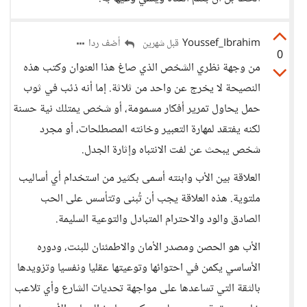
Youssef_Ibrahim
أضف ردا
قبل شهرين
0
من وجهة نظري الشخص الذي صاغ هذا العنوان وكتب هذه
النصيحة لا يخرج عن واحد من ثلاثة. إما أنه ذئب في ثوب
حمل يحاول تمرير أفكار مسمومة، أو شخص يمتلك نية حسنة
لكنه يفتقد لمهارة التعبير وخانته المصطلحات، أو مجرد
شخص يبحث عن لفت الانتباه وإثارة الجدل.
العلاقة بين الأب وابنته أسمى بكثير من استخدام أي أساليب
ملتوية. هذه العلاقة يجب أن تُبنى وتتأسس على الحب
الصادق والود والاحترام المتبادل والتوعية السليمة.
الأب هو الحصن ومصدر الأمان والاطمئنان للبنت، ودوره
الأساسي يكمن في احتوائها وتوعيتها عقليا ونفسيا وتزويدها
بالثقة التي تساعدها على مواجهة تحديات الشارع وأي تلاعب