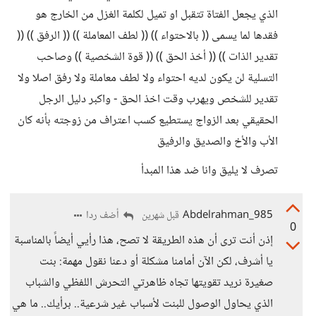
الذي يجعل الفتاة تتقبل او تميل لكلمة الغزل من الخارج هو
فقدها لما يسمى (( بالاحتواء )) (( لطف المعاملة )) (( الرفق )) ((
تقدير الذات )) (( أخذ الحق )) (( قوة الشخصية )) وصاحب
التسلية لن يكون لديه احتواء ولا لطف معاملة ولا رفق اصلا ولا
تقدير للشخص ويهرب وقت اخذ الحق - واكبر دليل الرجل
الحقيقي بعد الزواج يستطيع كسب اعتراف من زوجته بأنه كان
الأب والأخ والصديق والرفيق
تصرف لا يليق وانا ضد هذا المبدأ
Abdelrahman_985
أضف ردا
قبل شهرين
0
إذن أنت ترى أن هذه الطريقة لا تصح، هذا رأيي أيضاً بالمناسبة
يا أشرف، لكن الآن أمامنا مشكلة أو دعنا نقول مهمة: بنت
صغيرة نريد تقويتها تجاه ظاهرتي التحرش اللفظي والشباب
الذي يحاول الوصول للبنت لأسباب غير شرعية.. برأيك.. ما هي