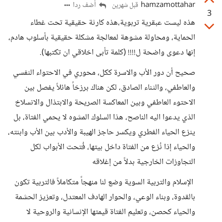
hamzamottahar
أضف ردا
قبل شهرين
3
هذه ليست عبقرية تربوية،هذه كارثة حقيقية تحت غطاء
الحماية، ومحاولة مشوهة لمعالجة مشكلة حقيقية بأسلوب هادم،
إنها دعوى واضحة ل!!!! (كلمة تأبى اخلاقي ان تكتبها).
صحيح أن دور الأب والاسرة ككل، محوري في الاحتواء النفسي
والعاطفي، والثناء الصادق، لكن هناك برزخاً هائلاً يفصل بين
الاحتوء العاطفي وبين المعاكسة الصريحة والابتذال والانسلاخ
الذي يدعوا اليه الناصح، هذا السلوك المشوه لا يحمي الفتاة، بل
ينزع الحياء الفطري ويكسر حاجز الهيبة والأدب بين الأب وابنته،
والحياء إذا نُزع من الفتاة داخل بيتها، فُتحت الأبواب لكل
التجاوزات الخارجية بدلاً من إغلاقه
الإسلام والتربية السوية وضع لنا منهجاً متكاملاً فالتربية تكون
بالقدوة، وبناء الوعي، والحوار الهادف المعتدل، وتعزيز الحشمة
والحياء كحصن، وتعليم الفتاة قيمتها الإنسانية والروحية لا