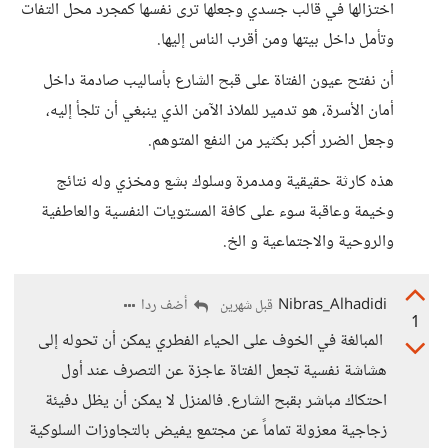
اختزالها في قالب جسدي وجعلها ترى نفسها كمجرد محل التفات
وتأمل داخل بيتها ومن أقرب الناس إليها.
أن نفتح عيون الفتاة على قبح الشارع بأساليب صادمة داخل
أمان الأسرة، هو تدمير للملاذ الآمن الذي ينبغي أن تلجأ إليه،
وجعل الضرر أكبر بكثير من النفع المتوهم.
هذه كارثة حقيقية ومدمرة وسلوك بشع ومخزي وله نتائج
وخيمة وعاقبة سوء على كافة المستويات النفسية والعاطفية
والروحية والاجتماعية و الخ.
Nibras_Alhadidi
أضف ردا
قبل شهرين
1
المبالغة في الخوف على الحياء الفطري يمكن أن تحوله إلى
هشاشة نفسية تجعل الفتاة عاجزة عن التصرف عند أول
احتكاك مباشر بقبح الشارع. فالمنزل لا يمكن أن يظل دفيئة
زجاجية معزولة تماماً عن مجتمع يفيض بالتجاوزات السلوكية