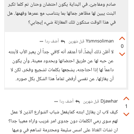
صادم ومفاجئ، في البداية يكون احتضان وحنان ثم كلما تكبر
البنت يبين لها مظاهر جمالها بما يتناسب مع عمرها وفهمها. هل
في هذا الوقت ستكون تلك المغازلة شيء إيجابي؟
Ysmnsoliman
أضف ردا
قبل شهرين
0
لا أظن ذلك أيضاً، أنا أعتقد أنه كافي جداً أن يعبر الأب لأبنته
عن حبه لها عن طريق احتضانها وبحدود معينة، وأن يكون
داعماً لها إذا احتاجته، يشجعها بكلمات تشجيع وفخر، لكن لا
أن يغازلها، عن نفسي أرفض تماماً هذا الشكل بكل صوره.
Djawhar
أضف ردا
قبل شهرين
1
كيف لاب ان يغازل ابنته كمايفعل شباب الشوارع الذين لا عمل
لهم سوى رمي الكلمات دون جدوى امر غريب واراه معيبا جدا؟
ان نشات الفتاة على اسس سليمة ومحترمة تساهم في وعيها