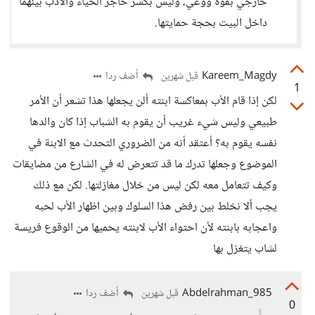
خارجي بقوة ووعي، وليس بكسر حاجز الحياء والأدب بينهما
داخل البيت بحجة حمايتها.
Kareem_Magdy
أضف ردا
قبل شهرين
1
لكن إذا قام الأب بمعاكسة ابنته ألن يجعلها هذا تشعر أن الأمر
طبيعي وليس شيء غريب أن يقوم به الشباب إذا كان والدها
نفسه يقوم به؟ أعتقد أنه من الضروري التحدث مع الابنة في
الموضوع وجعلها تدرك ما قد تتعرض له في الشارع من مضايقات
وكيف تتعامل معه لكن ليس من خلال مغازلتها. لكن مع ذلك
يجب ألا نخلط بين رفض هذا السلوك وبين اظهار الأب لحبه
واعجابه بابنته لأن احتواء الأب لابنته يحميها من الوقوع فريسة
لشاب يتغزل بها
Abdelrahman_985
أضف ردا
قبل شهرين
0