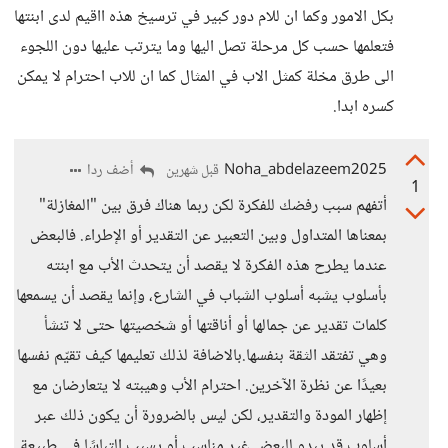
بكل الامور وكما ان للام دور كبير في ترسيخ هذه ااقيم لدى ابنتها
فتعلمها حسب كل مرحلة تصل اليها وما يترتب عليها دون اللجوء
الى طرق مخلة كمثل الاب في المثال كما ان للاب احترام لا يمكن
كسره ابدا.
Noha_abdelazeem2025
أضف ردا
قبل شهرين
1
أتفهم سبب رفضك للفكرة لكن ربما هناك فرق بين "المغازلة"
بمعناها المتداول وبين التعبير عن التقدير أو الإطراء. فالبعض
عندما يطرح هذه الفكرة لا يقصد أن يتحدث الأب مع ابنته
بأسلوب يشبه أسلوب الشباب في الشارع، وإنما يقصد أن يسمعها
كلمات تقدير عن جمالها أو أناقتها أو شخصيتها حتى لا تنشأ
وهي تفتقد الثقة بنفسها.بالاضافة لذلك تعليمها كيف تقيّم نفسها
بعيدًا عن نظرة الآخرين. احترام الأب وهيبته لا يتعارضان مع
إظهار المودة والتقدير، لكن ليس بالضرورة أن يكون ذلك عبر
أسلوب قد يبدو للبعض غير مناسب أو يسبب التباسًا في طبيعة