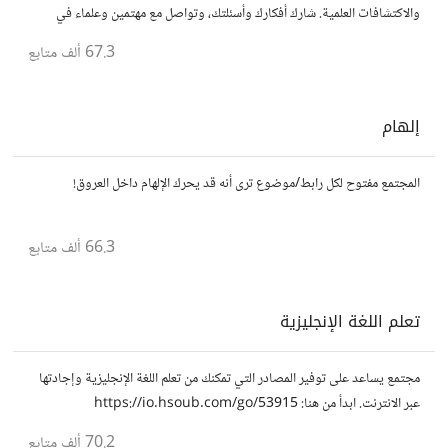
والاكتشافات العلمية. شارك أفكارك وأسئلتك، وتواصل مع مهتمين وعلماء في
مختلف التخصصات العلمية.
67.3 ألف
متابع
إلهام
المجتمع مفتوح لكل رابط/موضوع ترى أنه قد يحرك الإلهام داخل العروق!
66.3 ألف
متابع
تعلم اللغة الإنجليزية
مجتمع يساعد على توفير المصادر التي تمكنك من تعلم اللغة الإنجليزية وإجادتها
عبر الانترنت. ابدأ من هنا: https://io.hsoub.com/go/53915
70.2 ألف
متابع