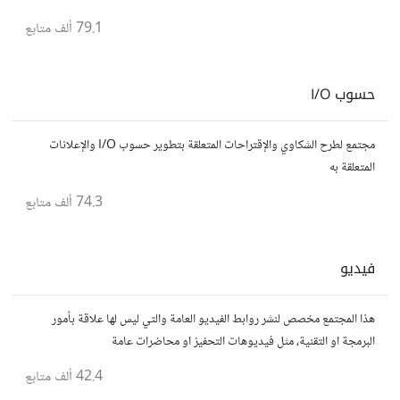
يسعون لتحقيق المعرفة والتفوق.
79.1 ألف
متابع
حسوب I/O
مجتمع لطرح الشكاوي والإقتراحات المتعلقة بتطوير حسوب I/O والإعلانات
المتعلقة به
74.3 ألف
متابع
فيديو
هذا المجتمع مخصص لنشر روابط الفيديو العامة والتي ليس لها علاقة بأمور
البرمجة او التقنية، مثل فيديوهات التحفيز او محاضرات عامة
42.4 ألف
متابع