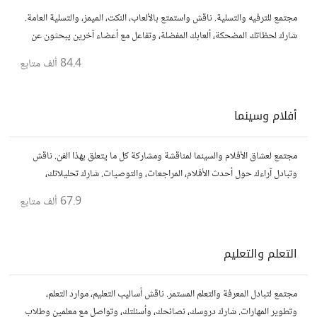
مجتمع للترفيه والتسلية. ناقش واستمتع بالألعاب، النكت، الميمز، والتسلية العامة.
شارك لحظاتك المضحكة، ألعابك المفضلة، وتفاعل مع أعضاء آخرين يبحثون عن
المتعة والمرح.
84.4 ألف
متابع
أفلام وسينما
مجتمع لعشاق الأفلام والسينما لمناقشة ومشاركة كل ما يتعلق بهذا الفن. ناقش
وتبادل آراءك حول أحدث الأفلام، المراجعات، والتوصيات. شارك تحليلاتك،
قصصك، واستمتع بنقاشات حول الأفلام والمخرجين والسيناريوهات.
67.9 ألف
متابع
التعلم والتعليم
مجتمع لتبادل المعرفة والتعلم المستمر. ناقش أساليب التعليم، موارد التعلم،
وتطوير المهارات. شارك دروسك، نصائحك، وأسئلتك، وتواصل مع معلمين وطلاب