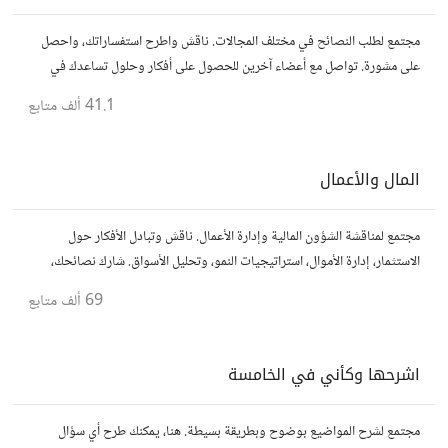
مجتمع لطلب النصائح في مختلف المجالات. ناقش واطرح استفساراتك، واحصل
على مشورة. تواصل مع أعضاء آخرين للحصول على أفكار وحلول تساعدك في
اتخاذ قراراتك.
41.1 ألف
متابع
المال والأعمال
مجتمع لمناقشة الشؤون المالية وإدارة الأعمال. ناقش وتبادل الأفكار حول
الاستثمار، إدارة الأموال، استراتيجيات النمو، وتحليل الأسواق. شارك نصائحك،
تجاربك، وأسئلتك، وتواصل مع محترفين ورجال أعمال آخرين.
69 ألف
متابع
اشرحها وكأني في الخامسة
مجتمع لشرح المواضيع بوضوح وبطريقة بسيطة. هنا، يمكنك طرح أي سؤال