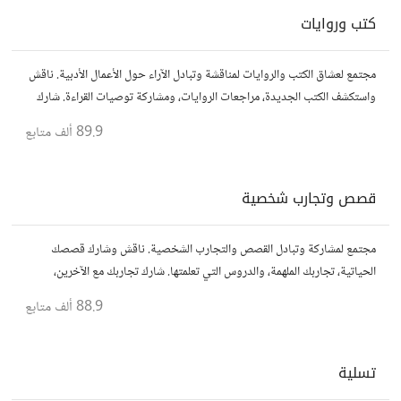
كتب وروايات
مجتمع لعشاق الكتب والروايات لمناقشة وتبادل الآراء حول الأعمال الأدبية. ناقش
واستكشف الكتب الجديدة، مراجعات الروايات، ومشاركة توصيات القراءة. شارك
أفكارك، نصائحك، وأسئلتك، وتواصل مع قراء آخرين.
89.9 ألف
متابع
قصص وتجارب شخصية
مجتمع لمشاركة وتبادل القصص والتجارب الشخصية. ناقش وشارك قصصك
الحياتية، تجاربك الملهمة، والدروس التي تعلمتها. شارك تجاربك مع الآخرين،
واستفد من قصصهم لتوسيع آفاقك.
88.9 ألف
متابع
تسلية