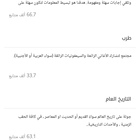
وتلقي إجابات سهلة ومفهومة. هدفنا هو تبسيط المعلومات لتكون سهلة على
الجميع، تمامًا كما لو كنت في الخامسة من عمرك.
66.7 ألف
متابع
طرب
مجتمع لتشارك الأغاني الرائعة والسيمفونيات الرائقة (سواء العربية أو الأجنبية).
33.7 ألف
متابع
التاريخ العام
جولة على تاريخ العالم سواءً القديم أو الحديث او المعاصر ، في كافة الحقب
الزمنية ، والأحداث التاريخية..
63.1 ألف
متابع