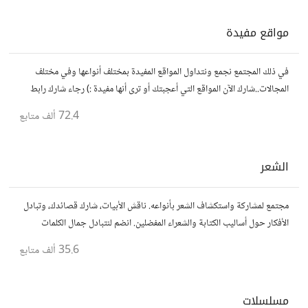
مواقع مفيدة
في ذلك المجتمع نجمع ونتداول المواقع المفيدة بمختلف أنواعها وفي مختلف
المجالات..شارك الآن المواقع التي أعجبتك أو ترى أنها مفيدة :) رجاء شارك رابط
مباشر للموقع..المجتمع خاص بالمواقع فقط
72.4 ألف
متابع
الشعر
مجتمع لمشاركة واستكشاف الشعر بأنواعه. ناقش الأبيات، شارك قصائدك، وتبادل
الأفكار حول أساليب الكتابة والشعراء المفضلين. انضم لنتبادل جمال الكلمات
والإلهام الشعري.
35.6 ألف
متابع
مسلسلات