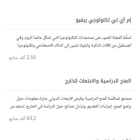
إم آي تي تكنولوجي ريفيو
تسلّط المجلة الضوء على مستجدات التكنولوجيا التي تشكّل عالمنا اليوم وفي
المستقبل، من الآلات الذكية والبلوك تشين إلى الذكاء الاصطناعي وتكنولوجيا
الأعمال وحتى عالم الفضاء. https://technologyreview.ae/
2.55 ألف
متابع
المنح الدراسية والابتعاث للخارج
مجتمع لمناقشة المنح الدراسية وفرص الابتعاث الدولي. شارك معلومات حول
برامج المنح، إجراءات التقديم، وتبادل نصائح حول الدراسة في الخارج. استفد من
تجارب الآخرين وشارك تجربتك.
63.2 ألف
متابع