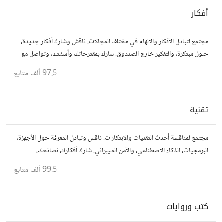
أفكار
مجتمع لتبادل الأفكار والإلهام في مختلف المجالات. ناقش وشارك أفكار جديدة،
حلول مبتكرة، والتفكير خارج الصندوق. شارك بمقترحاتك وأسئلتك، وتواصل مع
مفكرين آخرين.
97.5 ألف
متابع
تقنية
مجتمع لمناقشة أحدث التقنيات والابتكارات. ناقش وتبادل المعرفة حول الأجهزة،
البرمجيات، الذكاء الاصطناعي، والأمن السيبراني. شارك أفكارك، نصائحك،
وأسئلتك، وتواصل مع محبي التقنية والمتخصصين.
99.5 ألف
متابع
كتب وروايات