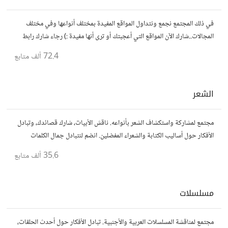
في ذلك المجتمع نجمع ونتداول المواقع المفيدة بمختلف أنواعها وفي مختلف
المجالات..شارك الآن المواقع التي أعجبتك أو ترى أنها مفيدة :) رجاء شارك رابط
مباشر للموقع..المجتمع خاص بالمواقع فقط
72.4 ألف
متابع
الشعر
مجتمع لمشاركة واستكشاف الشعر بأنواعه. ناقش الأبيات، شارك قصائدك، وتبادل
الأفكار حول أساليب الكتابة والشعراء المفضلين. انضم لنتبادل جمال الكلمات
والإلهام الشعري.
35.6 ألف
متابع
مسلسلات
مجتمع لمناقشة المسلسلات العربية والأجنبية. تبادل الأفكار حول أحدث الحلقات،