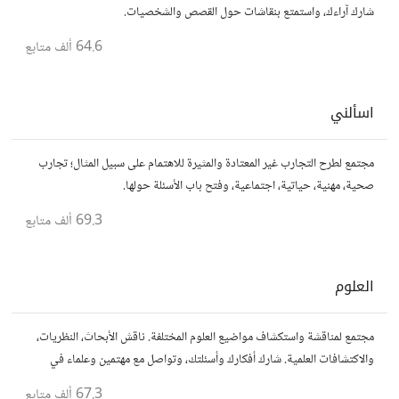
شارك آراءك، واستمتع بنقاشات حول القصص والشخصيات.
64.6 ألف
متابع
اسألني
مجتمع لطرح التجارب غير المعتادة والمثيرة للاهتمام على سبيل المثال؛ تجارب
صحية، مهنية، حياتية، اجتماعية، وفتح باب الأسئلة حولها.
69.3 ألف
متابع
العلوم
مجتمع لمناقشة واستكشاف مواضيع العلوم المختلفة. ناقش الأبحاث، النظريات،
والاكتشافات العلمية. شارك أفكارك وأسئلتك، وتواصل مع مهتمين وعلماء في
مختلف التخصصات العلمية.
67.3 ألف
متابع