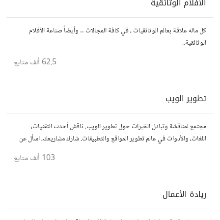
الأفلام الوثائقية
كل ماله علاقة بعالم الوثائقيات ، في كافة المجالات .. وأيضاً صناعة الأفلام
الوثائقية..
62.5 ألف
متابع
تطوير الويب
مجتمع لمناقشة وتبادل الخبرات حول تطوير الويب. ناقش أحدث التقنيات،
اللغات، والأدوات في عالم تطوير المواقع والتطبيقات. شارك مشاريعك، اسأل عن
نصائح، وتعاون مع مطورين محترفين وهواة.
103 ألف
متابع
ريادة الأعمال