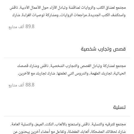
مجتمع لعشاق الكتب والروايات لمناقشة وتبادل الآراء حول الأعمال الأدبية. ناقش
واستكشف الكتب الجديدة، مراجعات الروايات، ومشاركة توصيات القراءة. شارك
أفكارك، نصائحك، وأسئلتك، وتواصل مع قراء آخرين.
89.8 ألف
متابع
قصص وتجارب شخصية
مجتمع لمشاركة وتبادل القصص والتجارب الشخصية. ناقش وشارك قصصك
الحياتية، تجاربك الملهمة، والدروس التي تعلمتها. شارك تجاربك مع الآخرين،
واستفد من قصصهم لتوسيع آفاقك.
88.8 ألف
متابع
تسلية
مجتمع للترفيه والتسلية. ناقش واستمتع بالألعاب، النكت، الميمز، والتسلية العامة.
شارك لحظاتك المضحكة، ألعابك المفضلة، وتفاعل مع أعضاء آخرين يبحثون عن