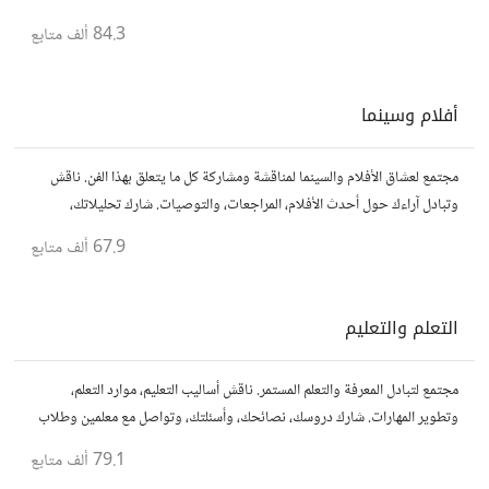
المتعة والمرح.
84.3 ألف
متابع
أفلام وسينما
مجتمع لعشاق الأفلام والسينما لمناقشة ومشاركة كل ما يتعلق بهذا الفن. ناقش
وتبادل آراءك حول أحدث الأفلام، المراجعات، والتوصيات. شارك تحليلاتك،
قصصك، واستمتع بنقاشات حول الأفلام والمخرجين والسيناريوهات.
67.9 ألف
متابع
التعلم والتعليم
مجتمع لتبادل المعرفة والتعلم المستمر. ناقش أساليب التعليم، موارد التعلم،
وتطوير المهارات. شارك دروسك، نصائحك، وأسئلتك، وتواصل مع معلمين وطلاب
يسعون لتحقيق المعرفة والتفوق.
79.1 ألف
متابع