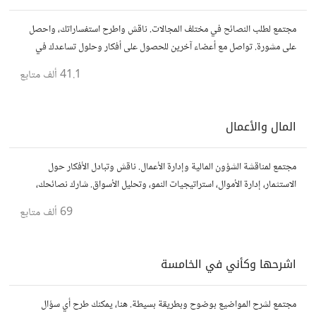
مجتمع لطلب النصائح في مختلف المجالات. ناقش واطرح استفساراتك، واحصل
على مشورة. تواصل مع أعضاء آخرين للحصول على أفكار وحلول تساعدك في
اتخاذ قراراتك.
41.1 ألف
متابع
المال والأعمال
مجتمع لمناقشة الشؤون المالية وإدارة الأعمال. ناقش وتبادل الأفكار حول
الاستثمار، إدارة الأموال، استراتيجيات النمو، وتحليل الأسواق. شارك نصائحك،
تجاربك، وأسئلتك، وتواصل مع محترفين ورجال أعمال آخرين.
69 ألف
متابع
اشرحها وكأني في الخامسة
مجتمع لشرح المواضيع بوضوح وبطريقة بسيطة. هنا، يمكنك طرح أي سؤال