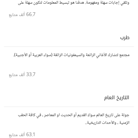
وتلقي إجابات سهلة ومفهومة. هدفنا هو تبسيط المعلومات لتكون سهلة على
الجميع، تمامًا كما لو كنت في الخامسة من عمرك.
66.7 ألف
متابع
طرب
مجتمع لتشارك الأغاني الرائعة والسيمفونيات الرائقة (سواء العربية أو الأجنبية).
33.7 ألف
متابع
التاريخ العام
جولة على تاريخ العالم سواءً القديم أو الحديث او المعاصر ، في كافة الحقب
الزمنية ، والأحداث التاريخية..
63.1 ألف
متابع