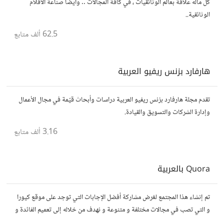
كل ماله علاقة بعالم الوثائقيات ، في كافة المجالات .. وأيضاً صناعة الأفلام
الوثائقية..
62.5 ألف
متابع
هارفارد بزنس ريفيو العربية
تقدم مجلة هارفارد بزنس ريفيو العربية دراسات وأبحاث قيّمة في مجال الأعمال
وإدارة الشركات والتسويق والقيادة.
3.16 ألف
متابع
Quora بالعربية
تم إنشاء هذا المجتمع لغرض مشاركة أفضل الإجابات التي توجد على موقع كيورا
و التي تصب في مجالات مختلفة و متنوعة و نهدف من خلاله إلى تعميم الفائدة و
تسهيل الوصول للمعلومة بالعربية...