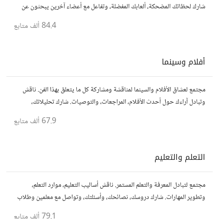
شارك لحظاتك المضحكة، ألعابك المفضلة، وتفاعل مع أعضاء آخرين يبحثون عن
المتعة والمرح.
84.4 ألف
متابع
أفلام وسينما
مجتمع لعشاق الأفلام والسينما لمناقشة ومشاركة كل ما يتعلق بهذا الفن. ناقش
وتبادل آراءك حول أحدث الأفلام، المراجعات، والتوصيات. شارك تحليلاتك،
قصصك، واستمتع بنقاشات حول الأفلام والمخرجين والسيناريوهات.
67.9 ألف
متابع
التعلم والتعليم
مجتمع لتبادل المعرفة والتعلم المستمر. ناقش أساليب التعليم، موارد التعلم،
وتطوير المهارات. شارك دروسك، نصائحك، وأسئلتك، وتواصل مع معلمين وطلاب
يسعون لتحقيق المعرفة والتفوق.
79.1 ألف
متابع