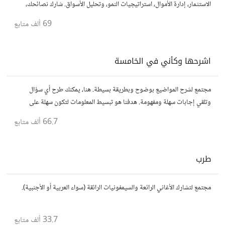
الاستثمار، إدارة الأموال، استراتيجيات النمو، وتحليل الأسواق. شارك نصائحك،
تجاربك، وأسئلتك، وتواصل مع محترفين ورجال أعمال آخرين.
69 ألف
متابع
اشرحها وكأني في الخامسة
مجتمع لشرح المواضيع بوضوح وبطريقة بسيطة. هنا، يمكنك طرح أي سؤال
وتلقي إجابات سهلة ومفهومة. هدفنا هو تبسيط المعلومات لتكون سهلة على
الجميع، تمامًا كما لو كنت في الخامسة من عمرك.
66.7 ألف
متابع
طرب
مجتمع لتشارك الأغاني الرائعة والسيمفونيات الرائقة (سواء العربية أو الأجنبية).
33.7 ألف
متابع