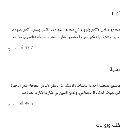
أفكار
مجتمع لتبادل الأفكار والإلهام في مختلف المجالات. ناقش وشارك أفكار جديدة،
حلول مبتكرة، والتفكير خارج الصندوق. شارك بمقترحاتك وأسئلتك، وتواصل مع
مفكرين آخرين.
97.7 ألف
متابع
تقنية
مجتمع لمناقشة أحدث التقنيات والابتكارات. ناقش وتبادل المعرفة حول الأجهزة،
البرمجيات، الذكاء الاصطناعي، والأمن السيبراني. شارك أفكارك، نصائحك،
وأسئلتك، وتواصل مع محبي التقنية والمتخصصين.
99.6 ألف
متابع
كتب وروايات