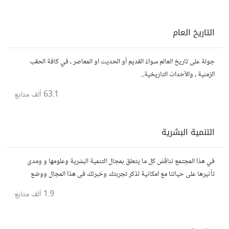
التاريخ العام
جولة على تاريخ العالم سواءً القديم أو الحديث او المعاصر ، في كافة الحقب
الزمنية ، والأحداث التاريخية..
63.1 ألف
متابع
التنمية البشرية
في هذا المجتمع نناقش كل ما يتعلق بمجال التنمية البشرية وعلومها و ومدى
تأثيرها على حياتنا مع امكانية لذكر تجربتك وخبرتك فى هذا المجال ووضع
مقالات وروابط وفيديوهات مفيدة تعمل على التحفيز والنجاح والتقدم
1.9 ألف
متابع