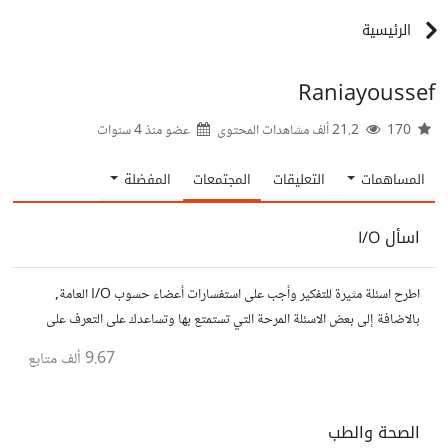
الرئيسية
Raniayoussef
170
21.2 ألف مشاهدات المحتوى
عضو منذ
4 سنوات
المساهمات
التعليقات
المجتمعات
المفضلة
اسأل I/O
اطرح اسئلة مثيرة للتفكير وأجب على استفسارات أعضاء حسوب I/O العامة,
بالاضافة إلى بعض الاسئلة المرحة التي تستمتع بها وتساعدك على التعرف على
افكار المتابعين. الفكرة مأخوذة من مجتمع AskReddit
9.67 ألف
متابع
الصحة والطب