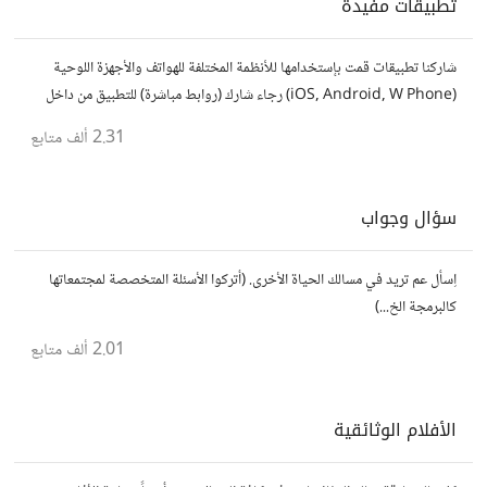
تطبيقات مفيدة
شاركنا تطبيقات قمت بإستخدامها للأنظمة المختلفة للهواتف والأجهزة اللوحية
(iOS, Android, W Phone) رجاء شارك (روابط مباشرة) للتطبيق من داخل
المتجر..إلا في حالة وجود عدة تطبيقات أو شرح مطول شاركها كموضوع
2.31 ألف
متابع
سؤال وجواب
اِسأل عم تريد في مسالك الحياة الأخرى. (أتركوا الأسئلة المتخصصة لمجتمعاتها
كالبرمجة الخ...)
2.01 ألف
متابع
الأفلام الوثائقية