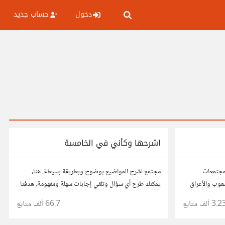
دخول
حساب جديد
اشرحها وكأني في الخامسة
مجتمعات
مجتمع لشرح المواضيع بوضوح وبطريقة بسيطة. هنا،
شعوب والأعراق
يمكنك طرح أي سؤال وتلقي إجابات سهلة ومفهومة. هدفنا
هو تبسيط المعلومات لتكون سهلة على الجميع، تمامًا كما لو
3.2 ألف
متابع
66.7 ألف
متابع
كنت في الخامسة من عمرك.