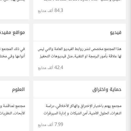
المفضلة، وتفاعل مع أعضاء آخرين يبحثون عن المتعة
المراجعات، والت
84.3 ألف
متابع
والمرح.
بنقاشات حول الأف
فيديو
مواقع مفيدة
هذا المجتمع مخصص لنشر روابط الفيديو العامة والتي ليس
في ذلك المجتمع ن
لها علاقة بأمور البرمجة او التقنية، مثل فيديوهات التحفيز
أنواعها وفي مختلف
او محاضرات عامة
أعجبتك أو ترى أنه
42.4 ألف
متابع
للموقع..المجتمع 
حماية واختراق
العلوم
مجتمع يهتم باختبار الإختراق والهاكر الأخلاقي، دراسة
مجتمع لمناقشة وا
الثغرات، الحلول الأمنية، أمن الشبكات و إدارة السيرفرات
الأبحاث، النظريات
وغيرها من المجالات..
وأسئلتك، وتواصل
7.99 ألف
متابع
التخصصات العلمي