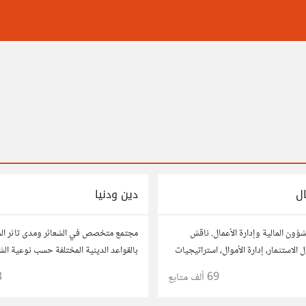
ال
دين ودنيا
ؤون المالية وإدارة الأعمال. ناقش
مجتمع متخصص في الشعائر ومدى تاثر ال
 الاستثمار، إدارة الأموال، استراتيجيات
بالقواعد الدينية المختلفة حسب نوعية ال
أسواق. شارك نصائحك، تجاربك، وأسئلتك،
69 ألف
متابع
3
ين ورجال أعمال آخرين.