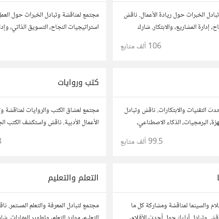
بادل الخبرات حول ريادة الأعمال. ناقش
مجتمع لمناقشة وتبادل الخبرات حول العمل
، إدارة المشاريع، والابتكار. شارك
استراتيجيات النجاح، التسويق الذاتي، وإدا
حك، وأسئلتك، وتواصل مع رواد أعمال
شارك قصصك، نصائحك، وأسئلتك، وتواصل
106 ألف
متابع
روعاتك.
في مختلف المجالات.
كتب وروايات
دث التقنيات والابتكارات. ناقش وتبادل
مجتمع لعشاق الكتب والروايات لمناقشة وتب
زة، البرمجيات، الذكاء الاصطناعي،
الأعمال الأدبية. ناقش واستكشف الكتب ال
 شارك أفكارك، نصائحك، وأسئلتك،
الروايات، ومشاركة توصيات القراءة. شارك 
99.5 ألف
متابع
8
التقنية والمتخصصين.
نصائحك، وأسئلتك، وتواصل مع قراء آخرين
التعلم والتعليم
لام والسينما لمناقشة ومشاركة كل ما
مجتمع لتبادل المعرفة والتعلم المستمر. ن
ناقش وتبادل آراءك حول أحدث الأفلام،
التعليم، موارد التعلم، وتطوير المهارات. ش