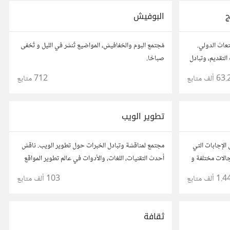
ج
البوفيش
تعاث الدولي.
مُجتمع البوم والخفافيش، المواضيع تُنشر في الليل و تُخفى
لتقديم، وتبادل
صباحًا.
 تجارب الآخرين
63. ألف
متابع
712
متابع
تطوير الويب
الإجابات التي
مجتمع لمناقشة وتبادل الخبرات حول تطوير الويب. ناقش
الات مختلفة و
أحدث التقنيات، اللغات، والأدوات في عالم تطوير المواقع
ة و تسهيل
والتطبيقات. شارك مشاريعك، اسأل عن نصائح، وتعاون مع
1.4 ألف
متابع
103 ألف
متابع
مطورين محترفين وهواة.
ثقافة