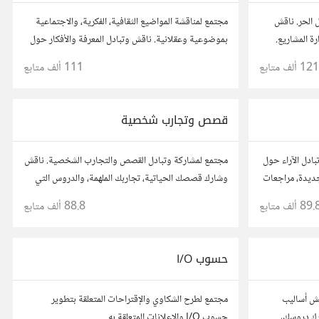
 الحر. ناقش
مجتمع لمناقشة المواضيع الثقافية، الفكرية، والاجتماعية
رة المشاريع.
بموضوعية وعقلانية. ناقش وتبادل المعرفة والأفكار حول
 مع محترفين
الأدب، الفنون، الموسيقى، والعادات.
121 ألف
متابع
111 ألف
متابع
قصص وتجارب شخصية
ادل الآراء حول
مجتمع لمشاركة وتبادل القصص والتجارب الشخصية. ناقش
جديدة، مراجعات
وشارك قصصك الحياتية، تجاربك الملهمة، والدروس التي
أفكارك،
تعلمتها. شارك تجاربك مع الآخرين، واستفد من قصصهم
89. ألف
متابع
88.8 ألف
متابع
.
لتوسيع آفاقك.
حسوب I/O
اقش أساليب
مجتمع لطرح الشكاوي والإقتراحات المتعلقة بتطوير
ارك دروسك،
حسوب I/O والإعلانات المتعلقة به