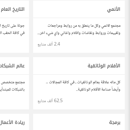
الأنمي
التاريخ العام
مجتمع الانمي وكل ما يتعلق به من روابط ومراجعات
جولة على تاريخ الع
وتقييمات وروابط ونقاشات وافلام واغاني واي شيء اخر...
في كافة الحقب الز
اقرأ قواعد المجتمع من هنا ->
2.4 ألف
متابع
الأفلام الوثائقية
عالم الشبكات
كل ماله علاقة بعالم الوثائقيات ، في كافة المجالات ..
مجتمع متخصص بطرح
وأيضاً صناعة الأفلام الوثائقية..
بالشبكات للمبتدأ
62.5 ألف
متابع
برمجة
ريادة الأعمال