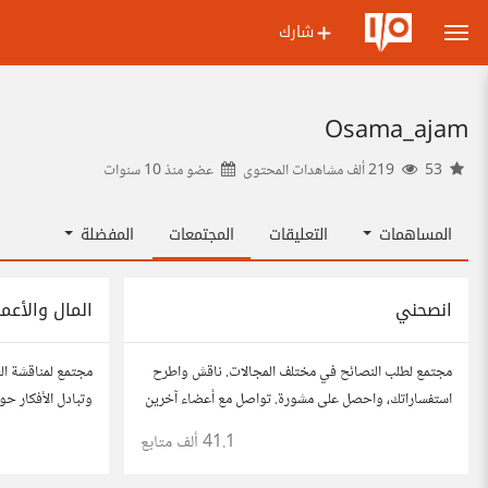
شارك
Osama_ajam
53
219 ألف مشاهدات المحتوى
عضو منذ
10 سنوات
المساهمات
التعليقات
المجتمعات
المفضلة
انصحني
المال والأعم
مجتمع لطلب النصائح في مختلف المجالات. ناقش واطرح
مجتمع لمناقشة الش
استفساراتك، واحصل على مشورة. تواصل مع أعضاء آخرين
وتبادل الأفكار حول
للحصول على أفكار وحلول تساعدك في اتخاذ قراراتك.
النمو، وتحليل ال
41.1 ألف
متابع
وتواصل مع محترف