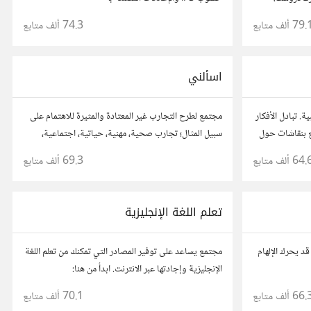
طلاب يسعون
79. ألف
متابع
74.3 ألف
متابع
اسألني
. تبادل الأفكار
مجتمع لطرح التجارب غير المعتادة والمثيرة للاهتمام على
ع بنقاشات حول
سبيل المثال؛ تجارب صحية، مهنية، حياتية، اجتماعية،
وفتح باب الأسئلة حولها.
64. ألف
متابع
69.3 ألف
متابع
تعلم اللغة الإنجليزية
د يحرك الإلهام
مجتمع يساعد على توفير المصادر التي تمكنك من تعلم اللغة
الإنجليزية وإجادتها عبر الانترنت. ابدأ من هنا:
https://io.hsoub.com/go/53915
66. ألف
متابع
70.1 ألف
متابع