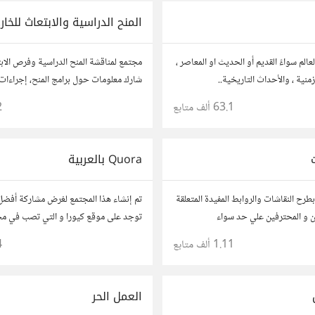
المنح الدراسية والابتعاث للخار
الم سواءً القديم أو الحديث او المعاصر ،
مجتمع لمناقشة المنح الدراسية وفرص الاب
منية ، والأحداث التاريخية..
شارك معلومات حول برامج المنح، إجراءات ا
نصائح حول الدراسة في الخارج. استفد من
63.1 ألف
متابع
2
وشارك تجربتك.
Quora بالعربية
 النقاشات والروابط المفيدة المتعلقة
تم إنشاء هذا المجتمع لغرض مشاركة أفضل 
ين و المحترفين علي حد سواء
توجد على موقع كيورا و التي تصب في مج
متنوعة و نهدف من خلاله إلى تعميم الفائد
1.11 ألف
متابع
4
الوصول للمعلومة بالعربية...
العمل الحر