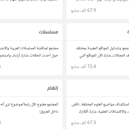
وصيات. شارك تحليلاتك، قصصك، واستمتع
نصائحك، وأسئلتك، وتواصل مع معلمين و
67.9 ألف
متابع
1
لام والمخرجين والسيناريوهات.
لتحقيق المعرفة والتفوق.
مسلسلات
جمع ونتداول المواقع المفيدة بمختلف
مجتمع لمناقشة المسلسلات العربية والأجنبية
 المجالات..شارك الآن المواقع التي
حول أحدث الحلقات، شارك آراءك، واستمت
ا مفيدة :) رجاء شارك رابط مباشر
القصص والشخصيات.
72.4 ألف
متابع
6
خاص بالمواقع فقط
إلهام
ستكشاف مواضيع العلوم المختلفة. ناقش
المجتمع مفتوح لكل رابط/موضوع ترى أنه ق
، والاكتشافات العلمية. شارك أفكارك
داخل العروق!
 مع مهتمين وعلماء في مختلف
67.3 ألف
متابع
3
ة.