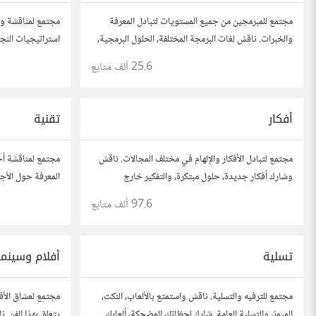
مجتمع للمبرمجين من جميع المستويات لتبادل المعرفة
مجتمع لمناقشة وت
والخبرات. ناقش لغات البرمجة المختلفة، الحلول البرمجية،
استراتيجيات النجاح
والمشاريع.
أفكارك، قصص نجا
25.6 ألف
متابع
آخرين لتطوير مش
أفكار
تقنية
مجتمع لتبادل الأفكار والإلهام في مختلف المجالات. ناقش
مجتمع لمناقشة أح
وشارك أفكار جديدة، حلول مبتكرة، والتفكير خارج
المعرفة حول الأجه
الصندوق. شارك بمقترحاتك وأسئلتك، وتواصل مع مفكرين
والأمن السيبراني.
97.6 ألف
متابع
آخرين.
وتواصل مع محبي 
تسلية
أفلام وسينما
مجتمع للترفيه والتسلية. ناقش واستمتع بالألعاب، النكت،
مجتمع لعشاق الأف
الميمز، والتسلية العامة. شارك لحظاتك المضحكة، ألعابك
يتعلق بهذا الفن. 