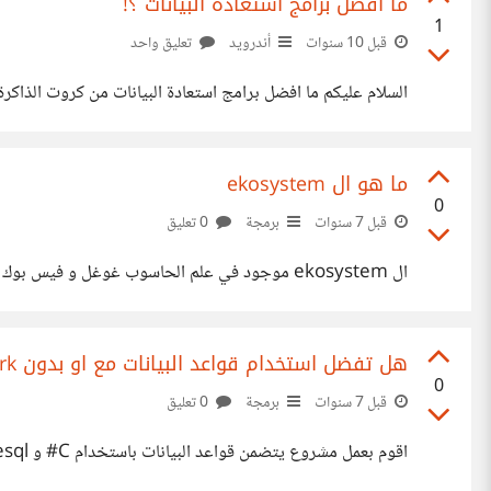
ما افضل برامج استعادة البيانات ؟!
1
قبل 10 سنوات
أندرويد
تعليق واحد
السلام عليكم ما افضل برامج استعادة البيانات من كروت الذاكرة 
ما هو ال ekosystem
0
قبل 7 سنوات
برمجة
0 تعليق
ال ekosystem موجود في علم الحاسوب غوغل و فيس بوك لديهما ال ekosystem الخاص بهما هل يمكن لاحد شرح ما هو ال ekosystem https://en.wikipedia.org/wiki/Digital_ecosystem
هل تفضل استخدام قواعد البيانات مع او بدون Entity framework ؟
0
قبل 7 سنوات
برمجة
0 تعليق
اقوم بعمل مشروع يتضمن قواعد البيانات باستخدام C# و postgresql سؤالي هل تفضلون استخدام EF و لماذا ؟