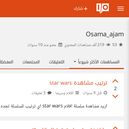
شارك
Osama_ajam
53
219 ألف مشاهدات المحتوى
عضو منذ
10 سنوات
المساهمات الأكثر شيوعاً
التعليقات
المجتمعات
المفضل
ترتيب مشاهدة star wars
2
قبل 9 سنوات
أفلام وسينما
3 تعليقات
اريد مشاهدة سلسلة افلام star wars اي ترتيب للسلسلة تجده افضل ؟ 1- حسب تاريخ العرض 2- الثلاثية الثانية ثم الاولى 3- IV, V, II, III, VI او اي ترتيب اخر