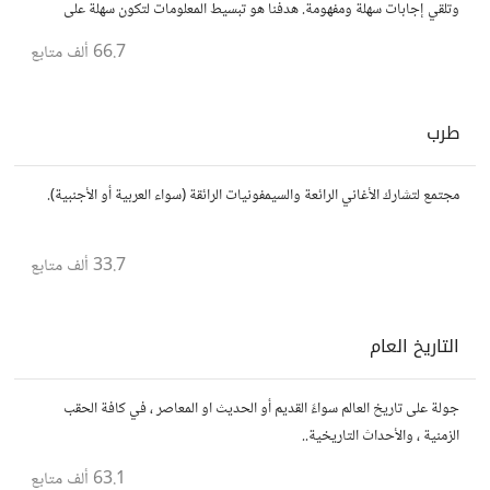
وتلقي إجابات سهلة ومفهومة. هدفنا هو تبسيط المعلومات لتكون سهلة على
الجميع، تمامًا كما لو كنت في الخامسة من عمرك.
66.7 ألف
متابع
طرب
مجتمع لتشارك الأغاني الرائعة والسيمفونيات الرائقة (سواء العربية أو الأجنبية).
33.7 ألف
متابع
التاريخ العام
جولة على تاريخ العالم سواءً القديم أو الحديث او المعاصر ، في كافة الحقب
الزمنية ، والأحداث التاريخية..
63.1 ألف
متابع