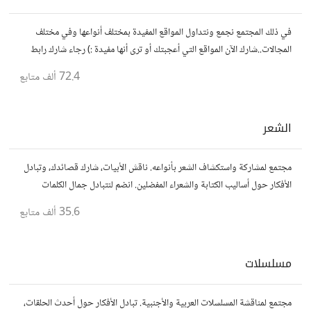
في ذلك المجتمع نجمع ونتداول المواقع المفيدة بمختلف أنواعها وفي مختلف
المجالات..شارك الآن المواقع التي أعجبتك أو ترى أنها مفيدة :) رجاء شارك رابط
مباشر للموقع..المجتمع خاص بالمواقع فقط
72.4 ألف
متابع
الشعر
مجتمع لمشاركة واستكشاف الشعر بأنواعه. ناقش الأبيات، شارك قصائدك، وتبادل
الأفكار حول أساليب الكتابة والشعراء المفضلين. انضم لنتبادل جمال الكلمات
والإلهام الشعري.
35.6 ألف
متابع
مسلسلات
مجتمع لمناقشة المسلسلات العربية والأجنبية. تبادل الأفكار حول أحدث الحلقات،