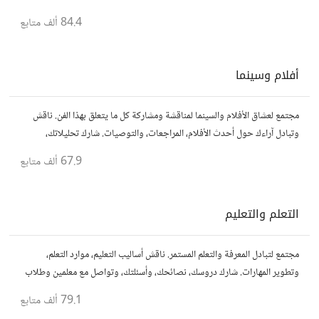
المتعة والمرح.
84.4 ألف
متابع
أفلام وسينما
مجتمع لعشاق الأفلام والسينما لمناقشة ومشاركة كل ما يتعلق بهذا الفن. ناقش
وتبادل آراءك حول أحدث الأفلام، المراجعات، والتوصيات. شارك تحليلاتك،
قصصك، واستمتع بنقاشات حول الأفلام والمخرجين والسيناريوهات.
67.9 ألف
متابع
التعلم والتعليم
مجتمع لتبادل المعرفة والتعلم المستمر. ناقش أساليب التعليم، موارد التعلم،
وتطوير المهارات. شارك دروسك، نصائحك، وأسئلتك، وتواصل مع معلمين وطلاب
يسعون لتحقيق المعرفة والتفوق.
79.1 ألف
متابع