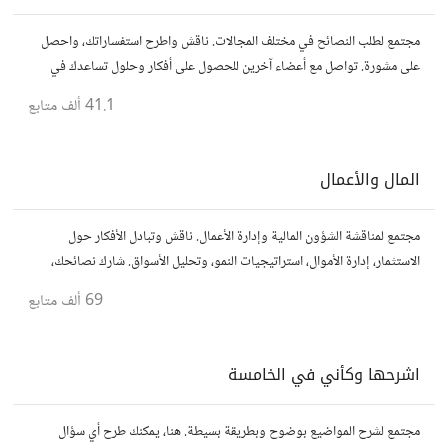
مجتمع لطلب النصائح في مختلف المجالات. ناقش واطرح استفساراتك، واحصل
على مشورة. تواصل مع أعضاء آخرين للحصول على أفكار وحلول تساعدك في
اتخاذ قراراتك.
41.1 ألف
متابع
المال والأعمال
مجتمع لمناقشة الشؤون المالية وإدارة الأعمال. ناقش وتبادل الأفكار حول
الاستثمار، إدارة الأموال، استراتيجيات النمو، وتحليل الأسواق. شارك نصائحك،
تجاربك، وأسئلتك، وتواصل مع محترفين ورجال أعمال آخرين.
69 ألف
متابع
اشرحها وكأني في الخامسة
مجتمع لشرح المواضيع بوضوح وبطريقة بسيطة. هنا، يمكنك طرح أي سؤال