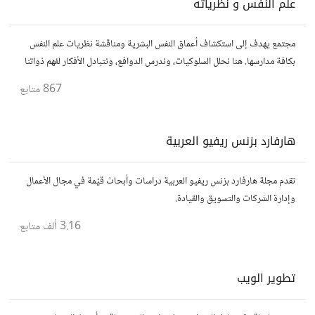
علم النفس و نظرياته
مجتمع يهدف إلى استكشاف أعماق النفس البشرية ومناقشة نظريات علم النفس
بكافة مدارسها. هنا نحلل السلوكيات، وندرس الدوافع، ونتبادل الأفكار لفهم ذواتنا
والآخرين بشكل أفضل. انضم إلينا في هذه الرحلة المعرفية!
867
متابع
هارفارد بزنس ريفيو العربية
تقدم مجلة هارفارد بزنس ريفيو العربية دراسات وأبحاث قيّمة في مجال الأعمال
وإدارة الشركات والتسويق والقيادة.
3.16 ألف
متابع
تطوير الويب