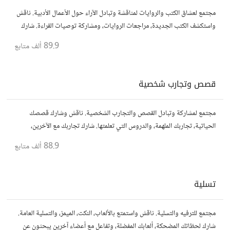
مجتمع لعشاق الكتب والروايات لمناقشة وتبادل الآراء حول الأعمال الأدبية. ناقش
واستكشف الكتب الجديدة، مراجعات الروايات، ومشاركة توصيات القراءة. شارك
أفكارك، نصائحك، وأسئلتك، وتواصل مع قراء آخرين.
89.9 ألف
متابع
قصص وتجارب شخصية
مجتمع لمشاركة وتبادل القصص والتجارب الشخصية. ناقش وشارك قصصك
الحياتية، تجاربك الملهمة، والدروس التي تعلمتها. شارك تجاربك مع الآخرين،
واستفد من قصصهم لتوسيع آفاقك.
88.9 ألف
متابع
تسلية
مجتمع للترفيه والتسلية. ناقش واستمتع بالألعاب، النكت، الميمز، والتسلية العامة.
شارك لحظاتك المضحكة، ألعابك المفضلة، وتفاعل مع أعضاء آخرين يبحثون عن