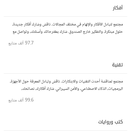
أفكار
مجتمع لتبادل الأفكار والإلهام في مختلف المجالات. ناقش وشارك أفكار جديدة،
حلول مبتكرة، والتفكير خارج الصندوق. شارك بمقترحاتك وأسئلتك، وتواصل مع
مفكرين آخرين.
97.7 ألف
متابع
تقنية
مجتمع لمناقشة أحدث التقنيات والابتكارات. ناقش وتبادل المعرفة حول الأجهزة،
البرمجيات، الذكاء الاصطناعي، والأمن السيبراني. شارك أفكارك، نصائحك،
وأسئلتك، وتواصل مع محبي التقنية والمتخصصين.
99.6 ألف
متابع
كتب وروايات