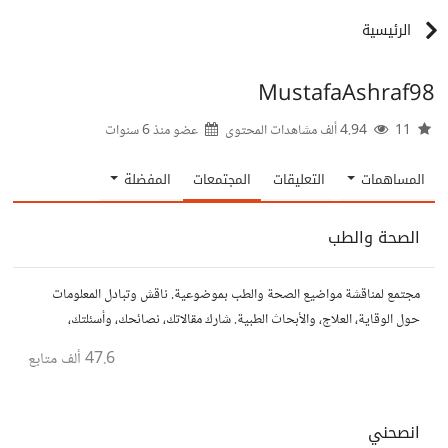
الرئيسية
MustafaAshraf98
11
4.94 ألف مشاهدات المحتوى
عضو منذ
6 سنوات
المساهمات
التعليقات
المجتمعات
المفضلة
الصحة والطب
مجتمع لمناقشة مواضيع الصحة والطب بموضوعية. ناقش وتبادل المعلومات
حول الوقاية، العلاج، والأبحاث الطبية. شارك مقالاتك، نصائحك، وأسئلتك،
وتواصل مع أشخاص مهتمين بالصحة.
47.6 ألف
متابع
انصحني