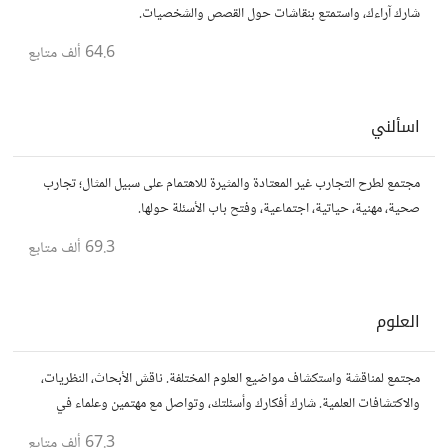
شارك آراءك، واستمتع بنقاشات حول القصص والشخصيات.
64.6 ألف
متابع
اسألني
مجتمع لطرح التجارب غير المعتادة والمثيرة للاهتمام على سبيل المثال؛ تجارب
صحية، مهنية، حياتية، اجتماعية، وفتح باب الأسئلة حولها.
69.3 ألف
متابع
العلوم
مجتمع لمناقشة واستكشاف مواضيع العلوم المختلفة. ناقش الأبحاث، النظريات،
والاكتشافات العلمية. شارك أفكارك وأسئلتك، وتواصل مع مهتمين وعلماء في
مختلف التخصصات العلمية.
67.3 ألف
متابع