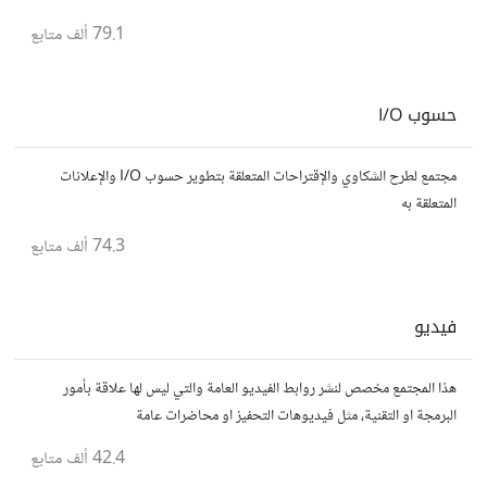
يسعون لتحقيق المعرفة والتفوق.
79.1 ألف
متابع
حسوب I/O
مجتمع لطرح الشكاوي والإقتراحات المتعلقة بتطوير حسوب I/O والإعلانات
المتعلقة به
74.3 ألف
متابع
فيديو
هذا المجتمع مخصص لنشر روابط الفيديو العامة والتي ليس لها علاقة بأمور
البرمجة او التقنية، مثل فيديوهات التحفيز او محاضرات عامة
42.4 ألف
متابع