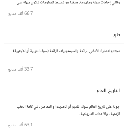
وتلقي إجابات سهلة ومفهومة. هدفنا هو تبسيط المعلومات لتكون سهلة على
الجميع، تمامًا كما لو كنت في الخامسة من عمرك.
66.7 ألف
متابع
طرب
مجتمع لتشارك الأغاني الرائعة والسيمفونيات الرائقة (سواء العربية أو الأجنبية).
33.7 ألف
متابع
التاريخ العام
جولة على تاريخ العالم سواءً القديم أو الحديث او المعاصر ، في كافة الحقب
الزمنية ، والأحداث التاريخية..
63.1 ألف
متابع