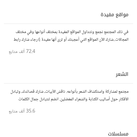
مواقع مفيدة
في ذلك المجتمع نجمع ونتداول المواقع المفيدة بمختلف أنواعها وفي مختلف
المجالات..شارك الآن المواقع التي أعجبتك أو ترى أنها مفيدة :) رجاء شارك رابط
مباشر للموقع..المجتمع خاص بالمواقع فقط
72.4 ألف
متابع
الشعر
مجتمع لمشاركة واستكشاف الشعر بأنواعه. ناقش الأبيات، شارك قصائدك، وتبادل
الأفكار حول أساليب الكتابة والشعراء المفضلين. انضم لنتبادل جمال الكلمات
والإلهام الشعري.
35.6 ألف
متابع
مسلسلات