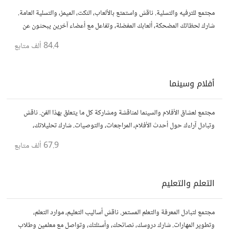
مجتمع للترفيه والتسلية. ناقش واستمتع بالألعاب، النكت، الميمز، والتسلية العامة.
شارك لحظاتك المضحكة، ألعابك المفضلة، وتفاعل مع أعضاء آخرين يبحثون عن
المتعة والمرح.
84.4 ألف
متابع
أفلام وسينما
مجتمع لعشاق الأفلام والسينما لمناقشة ومشاركة كل ما يتعلق بهذا الفن. ناقش
وتبادل آراءك حول أحدث الأفلام، المراجعات، والتوصيات. شارك تحليلاتك،
قصصك، واستمتع بنقاشات حول الأفلام والمخرجين والسيناريوهات.
67.9 ألف
متابع
التعلم والتعليم
مجتمع لتبادل المعرفة والتعلم المستمر. ناقش أساليب التعليم، موارد التعلم،
وتطوير المهارات. شارك دروسك، نصائحك، وأسئلتك، وتواصل مع معلمين وطلاب