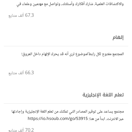
والاكتشافات العلمية. شارك أفكارك وأسئلتك، وتواصل مع مهتمين وعلماء في
مختلف التخصصات العلمية.
67.3 ألف
متابع
إلهام
المجتمع مفتوح لكل رابط/موضوع ترى أنه قد يحرك الإلهام داخل العروق!
66.3 ألف
متابع
تعلم اللغة الإنجليزية
مجتمع يساعد على توفير المصادر التي تمكنك من تعلم اللغة الإنجليزية وإجادتها
عبر الانترنت. ابدأ من هنا: https://io.hsoub.com/go/53915
70.2 ألف
متابع