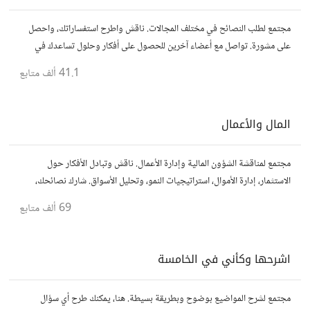
مجتمع لطلب النصائح في مختلف المجالات. ناقش واطرح استفساراتك، واحصل
على مشورة. تواصل مع أعضاء آخرين للحصول على أفكار وحلول تساعدك في
اتخاذ قراراتك.
41.1 ألف
متابع
المال والأعمال
مجتمع لمناقشة الشؤون المالية وإدارة الأعمال. ناقش وتبادل الأفكار حول
الاستثمار، إدارة الأموال، استراتيجيات النمو، وتحليل الأسواق. شارك نصائحك،
تجاربك، وأسئلتك، وتواصل مع محترفين ورجال أعمال آخرين.
69 ألف
متابع
اشرحها وكأني في الخامسة
مجتمع لشرح المواضيع بوضوح وبطريقة بسيطة. هنا، يمكنك طرح أي سؤال