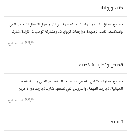
كتب وروايات
مجتمع لعشاق الكتب والروايات لمناقشة وتبادل الآراء حول الأعمال الأدبية. ناقش
واستكشف الكتب الجديدة، مراجعات الروايات، ومشاركة توصيات القراءة. شارك
أفكارك، نصائحك، وأسئلتك، وتواصل مع قراء آخرين.
89.9 ألف
متابع
قصص وتجارب شخصية
مجتمع لمشاركة وتبادل القصص والتجارب الشخصية. ناقش وشارك قصصك
الحياتية، تجاربك الملهمة، والدروس التي تعلمتها. شارك تجاربك مع الآخرين،
واستفد من قصصهم لتوسيع آفاقك.
88.9 ألف
متابع
تسلية