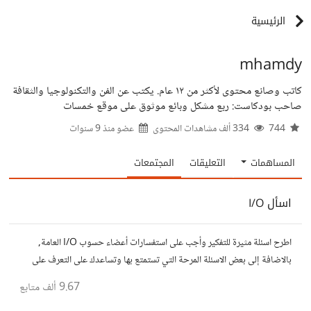
الرئيسية
mhamdy
كاتب وصانع محتوى لأكثر من ١٢ عام. يكتب عن الفن والتكنولوجيا والثقافة
صاحب بودكاست: ربع مشكل وبائع موثوق على موقع خمسات
744
334 ألف مشاهدات المحتوى
عضو منذ
9 سنوات
المساهمات
التعليقات
المجتمعات
اسأل I/O
اطرح اسئلة مثيرة للتفكير وأجب على استفسارات أعضاء حسوب I/O العامة,
بالاضافة إلى بعض الاسئلة المرحة التي تستمتع بها وتساعدك على التعرف على
افكار المتابعين. الفكرة مأخوذة من مجتمع AskReddit
9.67 ألف
متابع