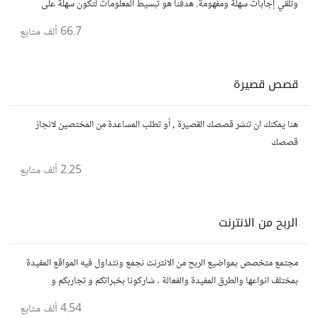
وتلقي إجابات سهلة ومفهومة. هدفنا هو تبسيط المعلومات لتكون سهلة على
الجميع، تمامًا كما لو كنت في الخامسة من عمرك.
66.7 ألف
متابع
قصص قصيرة
هنا يمكنك ان تنشر قصصك القصيرة , أو تطلب المساعدة من المختصين لانجاز
قصصك
2.25 ألف
متابع
الربح من الانترنت
مجتمع متخصص بمواضيع الربح من الانترنت نجمع ونتداول فيه المواقع المفيدة
بمختلف انواعها والطرق المفيدة والفعالة . شاركونا بخبراتكم و تجاربكم و
استفساراتكم و أرائكم.
4.54 ألف
متابع