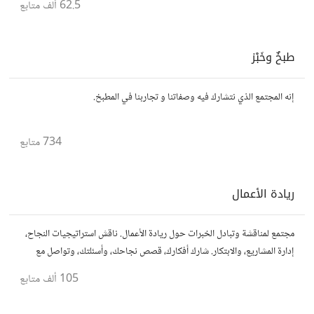
62.5 ألف
متابع
طبخٌ وخَبْز
إنه المجتمع الذي نتشارك فيه وصفاتنا و تجاربنا في المطبخ.
734
متابع
ريادة الأعمال
مجتمع لمناقشة وتبادل الخبرات حول ريادة الأعمال. ناقش استراتيجيات النجاح،
إدارة المشاريع، والابتكار. شارك أفكارك، قصص نجاحك، وأسئلتك، وتواصل مع
رواد أعمال آخرين لتطوير مشروعاتك.
105 ألف
متابع