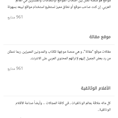
مواقع هو منصّة تصل بين أصحاب المواقع أوالنطاقات والمشترين في العالم
العربي. إن كنت صاحب موقع أو نطاق مميز تستطيع استخدام مواقع لبيعه بسهولة
وأمان.
961
متابع
موقع مقالة
مقالات موقع "مقالة"، و هي منصة موجّهة للكتّاب والمدونين المميزين. ربما نتمكن
من رد بعض الجميل إليهم لإثرائهم المحتوى العربي على الانترنت.
961
متابع
الأفلام الوثائقية
كل ماله علاقة بعالم الوثائقيات ، في كافة المجالات .. وأيضاً صناعة الأفلام
الوثائقية..