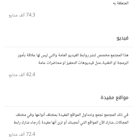
المتعلقة به
74.3 ألف
متابع
فيديو
هذا المجتمع مخصص لنشر روابط الفيديو العامة والتي ليس لها علاقة بأمور
البرمجة او التقنية، مثل فيديوهات التحفيز او محاضرات عامة
42.4 ألف
متابع
مواقع مفيدة
في ذلك المجتمع نجمع ونتداول المواقع المفيدة بمختلف أنواعها وفي مختلف
المجالات..شارك الآن المواقع التي أعجبتك أو ترى أنها مفيدة :) رجاء شارك رابط
مباشر للموقع..المجتمع خاص بالمواقع فقط
72.4 ألف
متابع