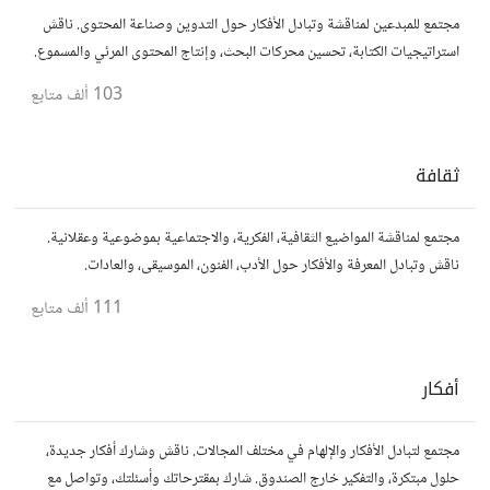
مجتمع للمبدعين لمناقشة وتبادل الأفكار حول التدوين وصناعة المحتوى. ناقش
استراتيجيات الكتابة، تحسين محركات البحث، وإنتاج المحتوى المرئي والمسموع.
شارك أفكارك وأسئلتك، وتواصل مع كتّاب ومبدعين آخرين.
103 ألف
متابع
ثقافة
مجتمع لمناقشة المواضيع الثقافية، الفكرية، والاجتماعية بموضوعية وعقلانية.
ناقش وتبادل المعرفة والأفكار حول الأدب، الفنون، الموسيقى، والعادات.
111 ألف
متابع
أفكار
مجتمع لتبادل الأفكار والإلهام في مختلف المجالات. ناقش وشارك أفكار جديدة،
حلول مبتكرة، والتفكير خارج الصندوق. شارك بمقترحاتك وأسئلتك، وتواصل مع