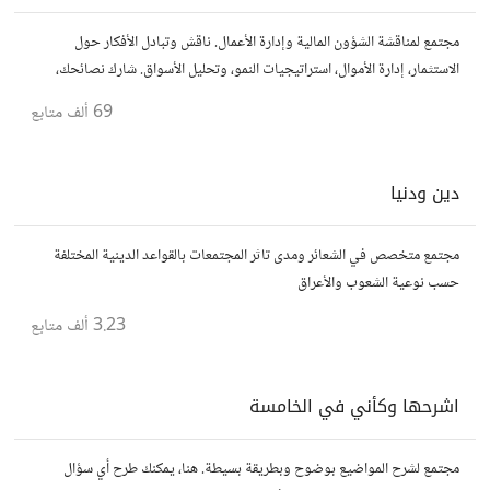
مجتمع لمناقشة الشؤون المالية وإدارة الأعمال. ناقش وتبادل الأفكار حول
الاستثمار، إدارة الأموال، استراتيجيات النمو، وتحليل الأسواق. شارك نصائحك،
تجاربك، وأسئلتك، وتواصل مع محترفين ورجال أعمال آخرين.
69 ألف
متابع
دين ودنيا
مجتمع متخصص في الشعائر ومدى تاثر المجتمعات بالقواعد الدينية المختلفة
حسب نوعية الشعوب والأعراق
3.23 ألف
متابع
اشرحها وكأني في الخامسة
مجتمع لشرح المواضيع بوضوح وبطريقة بسيطة. هنا، يمكنك طرح أي سؤال