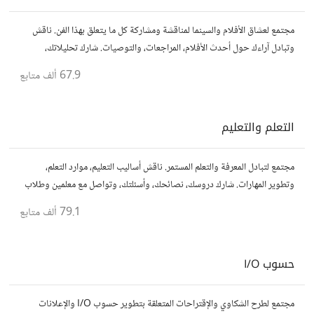
مجتمع لعشاق الأفلام والسينما لمناقشة ومشاركة كل ما يتعلق بهذا الفن. ناقش
وتبادل آراءك حول أحدث الأفلام، المراجعات، والتوصيات. شارك تحليلاتك،
قصصك، واستمتع بنقاشات حول الأفلام والمخرجين والسيناريوهات.
67.9 ألف
متابع
التعلم والتعليم
مجتمع لتبادل المعرفة والتعلم المستمر. ناقش أساليب التعليم، موارد التعلم،
وتطوير المهارات. شارك دروسك، نصائحك، وأسئلتك، وتواصل مع معلمين وطلاب
يسعون لتحقيق المعرفة والتفوق.
79.1 ألف
متابع
حسوب I/O
مجتمع لطرح الشكاوي والإقتراحات المتعلقة بتطوير حسوب I/O والإعلانات