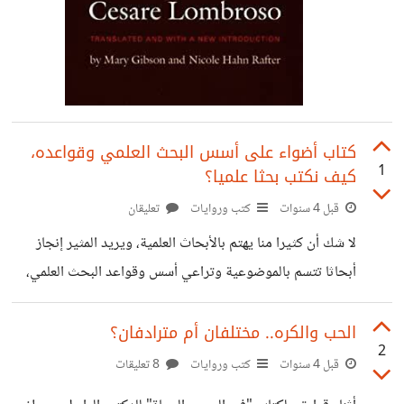
كتاب أضواء على أسس البحث العلمي وقواعده،
1
كيف نكتب بحثا علميا؟
قبل 4 سنوات
كتب وروايات
تعليقان
لا شك أن كثيرا منا يهتم بالأبحاث العلمية، ويريد المثير إنجاز
أبحاثا تتسم بالموضوعية وتراعي أسس وقواعد البحث العلمي،
ونحن كمستقلين كثيرا ما نرى مشاريع تختص بالأبحاث العلمية،
ويتقدم المثير منا لهذه الأبحاث. والمتقدمون منهم من يعرف
الحب والكره.. مختلفان أم مترادفان؟
2
قواعد البحث العلمي ومنهم من لا يعرفها ومنهم من يعرف القليل
قبل 4 سنوات
كتب وروايات
8 تعليقات
منها. طالعت كتاب "أضواء على أسس البحث العلمي وقواعده"