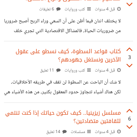
قبل 4 سنوات
كتب وروايات
6 تعليقات
لا يختلف اثنان فيما أظن على أن السعي وراء الربح أصبح ضروريا
من ضروريات الحياة، فالمشاكل الاقتصادية التي تجري خلف
المجتمعات جري الشرطيّ خلف سارق، وارتفاع الأسعار الذي وصل
إلى الحلقوم، كافيان لأن ينظر الإنسان إلى المال نظرة تقديس، لا
كتاب قواعد السطوة، كيف نسطو على عقول
3
الآخرين ونستغل جهودهم؟
أقول أن كل إنسان ينظر إليه هذه النظرة لكن على الأقل هم
الغالبية. ومما لا شك فيه أن الدعاية والإعلان لهما دور مهم وكبير
قبل 4 سنوات
كتب وروايات
11 تعليق
في تحديد آلية الربح، لكن أيجب لتحقيق ذلك أن تكون هذه
لا شك أن الباحث عن السطوة لن تقف في طريقه الأخلاقيات،
الدعاية كاذبة وهمها الأكبر الربح
لكن هناك أشياء تتجاوز حدود المعقول بكثير، من هذه الأشياء هي
سرقة جهود الآخرين ونسبتها للنفس، ومن أنواع هذه السرقة
المنتشرة منذ زمن بالفعل، سرقة الأفكار والاختراعات. فيستغل
مسلسل زيزينيا.. كيف تكون حياتك إذا كنت تنتمي
6
لثقافتين متضادتين؟
شخص أفكار آخرين التي ساعدته ثم ينسبها إلى نفسه. عند
قراءتي لكتاب قواعد السطوة لروبرت غرين، استوقفتني القاعدة
قبل 4 سنوات
مسلسلات
14 تعليق