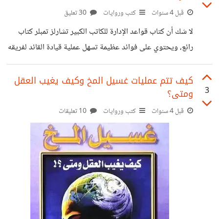
البيت طوال القصيدة، إلى ما يطلق عليه شعر حر ويتكون من
قبل 4 سنوات
كتب وروايات
30 تعليق
سطور، ولا يلتزم فيه بقافية معينة؛ مرورا بالشعر التعليمي الذي
لا شك أن كتاب قواعد الإدارة للكاتب الكبير تشارلز تمبلر كتاب
انتهجه بعض العلماء كابن مالك في ألفيته وهو شكل
رائع، ويحتوي على فوائد عظيمة تسهل عملية قيادة القائد لفريقه
والإنسان لنفسه. لكن وقعت عيني على قاعدة رقم 27 من الكتاب
ويبدو أنها شدتني بشكل كبير لهذا أردت النقاش حولها القاعدة
كيف تتم عمليات غسيل المخ وكيف يغيب العقل
3
ومتى؟
تقول: "دعهم يعتقدون أنهم يعرفون أكثر منك ولو لم يكن هذا
الأمر صحيحا" ريتشارد تمبلر كاتب الكتاب يرى أن هذه القاعدة
قبل 4 سنوات
كتب وروايات
10 تعليقات
سهلة لكن كثير من المديرين لا يعملون بها والسبب في رأيه أنها
تجعل فريق العمل يشعر بأهميته