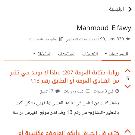
الرئيسية
Mahmoud_Elfawy
330
90.1 ألف مشاهدات المحتوى
عضو منذ
4 سنوات
المساهمات
التعليقات
المجتمعات
المفضلة
رواية حكاية الغرفة 207: لماذا لا يوجد في كثير
5
من الفنادق الغرفة أو الطابق رقم 13؟
قبل 3 سنوات
كتب وروايات
17 تعليق
يشعر كثير من الناس في عالمنا العربي والغربي بشكل أكبر
بالتطير -التشاؤم- من رقم 13 وقد نشر موقع إنفيرس دراسة
نقلته عنه قناة العربية تخلص إلى أن حوالي 40 مليونا من
مواطني الولايات المتحدة الأمريكية يتجنبون السكن في الغرف
كتاب فن الحياة: برأيكم العاطفة مكتسبة أم