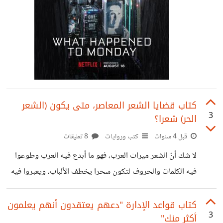
كتاب قضايا الشعر المعاصر، متى يكون (الشعر
3
الحر) شعرا؟
قبل 4 سنوات
كتب وروايات
8 تعليقات
لا شك أنّ الشعر ميراث العرب، فهو ما أبدع فيه العرب وطوعوا
فيه الكلمات والحروف لتكون سحرا يخطف الألباب، ويعبروا فيه
عن أسمى المعاني وأجملها، وقد تطور الشعر العربي عبر التاريخ
وظهرت فيه الأشكال المختلفة، من الشعر العمودي القديمة الذي
كتاب قواعد الإدارة "دعهم يعتقدون أنهم يعلمون
3
أكثر منك"
تتكون فيه القصيدة من شطرين، ويلتزم فيه بقافية واحدة آخر