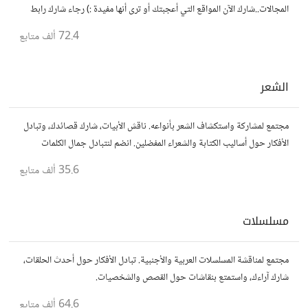
المجالات..شارك الآن المواقع التي أعجبتك أو ترى أنها مفيدة :) رجاء شارك رابط
مباشر للموقع..المجتمع خاص بالمواقع فقط
72.4 ألف
متابع
الشعر
مجتمع لمشاركة واستكشاف الشعر بأنواعه. ناقش الأبيات، شارك قصائدك، وتبادل
الأفكار حول أساليب الكتابة والشعراء المفضلين. انضم لنتبادل جمال الكلمات
والإلهام الشعري.
35.6 ألف
متابع
مسلسلات
مجتمع لمناقشة المسلسلات العربية والأجنبية. تبادل الأفكار حول أحدث الحلقات،
شارك آراءك، واستمتع بنقاشات حول القصص والشخصيات.
64.6 ألف
متابع