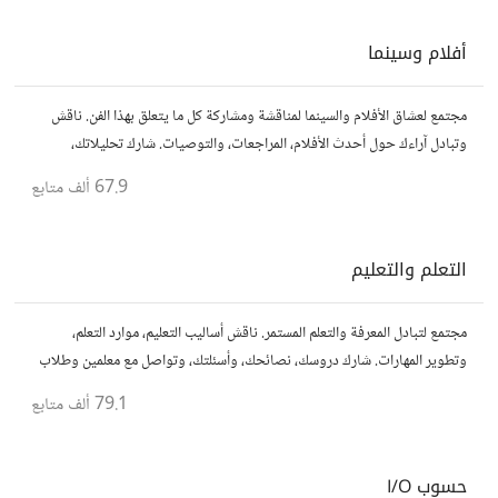
أفلام وسينما
مجتمع لعشاق الأفلام والسينما لمناقشة ومشاركة كل ما يتعلق بهذا الفن. ناقش
وتبادل آراءك حول أحدث الأفلام، المراجعات، والتوصيات. شارك تحليلاتك،
قصصك، واستمتع بنقاشات حول الأفلام والمخرجين والسيناريوهات.
67.9 ألف
متابع
التعلم والتعليم
مجتمع لتبادل المعرفة والتعلم المستمر. ناقش أساليب التعليم، موارد التعلم،
وتطوير المهارات. شارك دروسك، نصائحك، وأسئلتك، وتواصل مع معلمين وطلاب
يسعون لتحقيق المعرفة والتفوق.
79.1 ألف
متابع
حسوب I/O