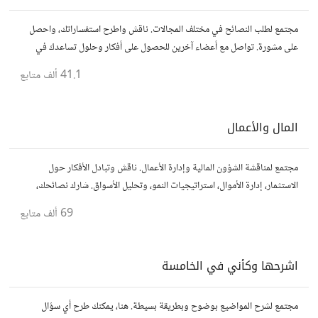
مجتمع لطلب النصائح في مختلف المجالات. ناقش واطرح استفساراتك، واحصل
على مشورة. تواصل مع أعضاء آخرين للحصول على أفكار وحلول تساعدك في
اتخاذ قراراتك.
41.1 ألف
متابع
المال والأعمال
مجتمع لمناقشة الشؤون المالية وإدارة الأعمال. ناقش وتبادل الأفكار حول
الاستثمار، إدارة الأموال، استراتيجيات النمو، وتحليل الأسواق. شارك نصائحك،
تجاربك، وأسئلتك، وتواصل مع محترفين ورجال أعمال آخرين.
69 ألف
متابع
اشرحها وكأني في الخامسة
مجتمع لشرح المواضيع بوضوح وبطريقة بسيطة. هنا، يمكنك طرح أي سؤال