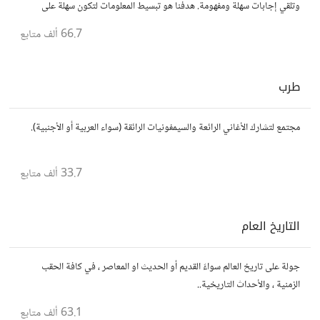
وتلقي إجابات سهلة ومفهومة. هدفنا هو تبسيط المعلومات لتكون سهلة على
الجميع، تمامًا كما لو كنت في الخامسة من عمرك.
66.7 ألف
متابع
طرب
مجتمع لتشارك الأغاني الرائعة والسيمفونيات الرائقة (سواء العربية أو الأجنبية).
33.7 ألف
متابع
التاريخ العام
جولة على تاريخ العالم سواءً القديم أو الحديث او المعاصر ، في كافة الحقب
الزمنية ، والأحداث التاريخية..
63.1 ألف
متابع