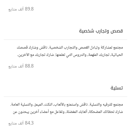
أفكارك، نصائحك، وأسئلتك، وتواصل مع قراء آخرين.
89.8 ألف
متابع
قصص وتجارب شخصية
مجتمع لمشاركة وتبادل القصص والتجارب الشخصية. ناقش وشارك قصصك
الحياتية، تجاربك الملهمة، والدروس التي تعلمتها. شارك تجاربك مع الآخرين،
واستفد من قصصهم لتوسيع آفاقك.
88.8 ألف
متابع
تسلية
مجتمع للترفيه والتسلية. ناقش واستمتع بالألعاب، النكت، الميمز، والتسلية العامة.
شارك لحظاتك المضحكة، ألعابك المفضلة، وتفاعل مع أعضاء آخرين يبحثون عن
المتعة والمرح.
84.3 ألف
متابع