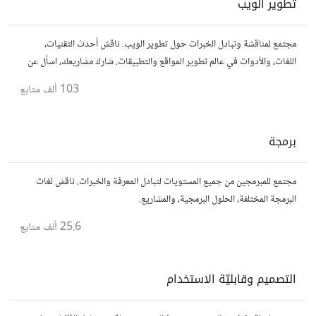
تطوير الويب
مجتمع لمناقشة وتبادل الخبرات حول تطوير الويب. ناقش أحدث التقنيات،
اللغات، والأدوات في عالم تطوير المواقع والتطبيقات. شارك مشاريعك، اسأل عن
نصائح، وتعاون مع مطورين محترفين وهواة.
103 ألف
متابع
برمجة
مجتمع للمبرمجين من جميع المستويات لتبادل المعرفة والخبرات. ناقش لغات
البرمجة المختلفة، الحلول البرمجية، والمشاريع.
25.6 ألف
متابع
التصميم وقابليّة الاستخدام