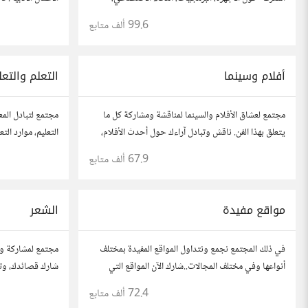
والأمن السيبراني. شارك أفكارك، نصائحك، وأسئلتك،
الروايات، ومشاركة
99.6 ألف
متابع
وتواصل مع محبي التقنية والمتخصصين.
نصائحك، وأسئلتك،
أفلام وسينما
التعلم والتعل
مجتمع لعشاق الأفلام والسينما لمناقشة ومشاركة كل ما
مجتمع لتبادل المع
يتعلق بهذا الفن. ناقش وتبادل آراءك حول أحدث الأفلام،
التعليم، موارد ال
المراجعات، والتوصيات. شارك تحليلاتك، قصصك، واستمتع
نصائحك، وأسئلتك
67.9 ألف
متابع
بنقاشات حول الأفلام والمخرجين والسيناريوهات.
لتحقيق المعرفة وا
مواقع مفيدة
الشعر
في ذلك المجتمع نجمع ونتداول المواقع المفيدة بمختلف
مجتمع لمشاركة وا
أنواعها وفي مختلف المجالات..شارك الآن المواقع التي
شارك قصائدك، وتبا
أعجبتك أو ترى أنها مفيدة :) رجاء شارك رابط مباشر
والشعراء المفضلين
72.4 ألف
متابع
للموقع..المجتمع خاص بالمواقع فقط
الشعري.