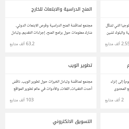
المنح الدراسية والابتعاث للخارج
وجيا التي تشكّل
مجتمع لمناقشة المنح الدراسية وفرص الابتعاث الدولي.
ية والبلوك تشين
شارك معلومات حول برامج المنح، إجراءات التقديم، وتبادل
ل وحتى عالم
نصائح حول الدراسة في الخارج. استفد من تجارب الآخرين
2.5 ألف
متابع
63.2 ألف
متابع
وشارك تجربتك.
تطوير الويب
م) إلى إثراء
مجتمع لمناقشة وتبادل الخبرات حول تطوير الويب. ناقش
ع المحتوى
أحدث التقنيات، اللغات، والأدوات في عالم تطوير المواقع
ربي كي يكون
والتطبيقات. شارك مشاريعك، اسأل عن نصائح، وتعاون مع
2 ألف
متابع
103 ألف
متابع
لفة.
مطورين محترفين وهواة.
التسويق الالكتروني