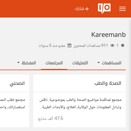
شارك
Kareemanb
1
911 مشاهدات المحتوى
عضو منذ
5 سنوات
المساهمات
التعليقات
المجتمعات
المفضلة
الصحة والطب
انصحني
مجتمع لمناقشة مواضيع الصحة والطب بموضوعية. ناقش
مجتمع لطلب النص
وتبادل المعلومات حول الوقاية، العلاج، والأبحاث الطبية.
استفساراتك، واح
شارك مقالاتك، نصائحك، وأسئلتك، وتواصل مع أشخاص
للحصول على أفكار
47.6 ألف
متابع
مهتمين بالصحة.