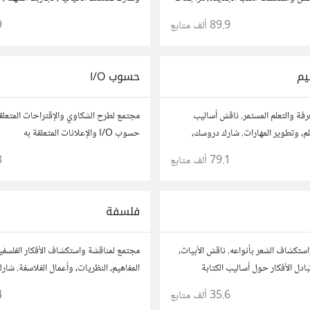
 توصيات القراءة. شارك أفكارك،
تعلمتها. شارك تجاربك مع الآخرين، واستف
89.9 ألف
متابع
9
 وتواصل مع قراء آخرين.
لتوسيع آفاقك.
يم
حسوب I/O
رفة والتعلم المستمر. ناقش أساليب
مجتمع لطرح الشكاوي والإقتراحات المتعلق
تعلم، وتطوير المهارات. شارك دروسك،
حسوب I/O والإعلانات المتعلقة به
، وتواصل مع معلمين وطلاب يسعون
79.1 ألف
متابع
3
لتفوق.
فلسفة
ستكشاف الشعر بأنواعه. ناقش الأبيات،
مجتمع لمناقشة واستكشاف الأفكار الفلسفي
دل الأفكار حول أساليب الكتابة
المفاهيم، النظريات، وأعمال الفلاسفة. شارك
. انضم لنتبادل جمال الكلمات والإلهام
تحليلاتك، ونصائحك، وتواصل مع محبي الف
35.6 ألف
متابع
4
للحياة والمعرفة.