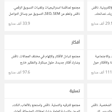
إلكترونية. ناقش
مجتمع لمناقشة استراتيجيات وتقنيات التسويق الرقمي.
اربك، نصائحك،
ناقش وتعلم عن SEO، SEM، التسويق عبر وسائل التواصل
جال.
الاجتماعي، وتحليل البيانات. شارك تجاربك، نصائحك،
29. ألف
متابع
33.9 ألف
متابع
وأسئلتك، وتواصل مع متخصصين في هذا المجال.
أفكار
، والاجتماعية
مجتمع لتبادل الأفكار والإلهام في مختلف المجالات. ناقش
 والأفكار حول
وشارك أفكار جديدة، حلول مبتكرة، والتفكير خارج
الصندوق. شارك بمقترحاتك وأسئلتك، وتواصل مع مفكرين
111 ألف
متابع
97.6 ألف
متابع
آخرين.
تسلية
 الشخصية. ناقش
مجتمع للترفيه والتسلية. ناقش واستمتع بالألعاب، النكت،
والدروس التي
الميمز، والتسلية العامة. شارك لحظاتك المضحكة، ألعابك