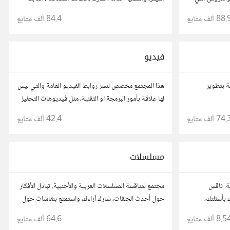
د من قصصهم
المفضلة، وتفاعل مع أعضاء آخرين يبحثون عن المتعة
88. ألف
متابع
84.4 ألف
متابع
والمرح.
فيديو
ة بتطوير
هذا المجتمع مخصص لنشر روابط الفيديو العامة والتي ليس
لها علاقة بأمور البرمجة او التقنية، مثل فيديوهات التحفيز
او محاضرات عامة
74. ألف
متابع
42.4 ألف
متابع
مسلسلات
ة. ناقش
مجتمع لمناقشة المسلسلات العربية والأجنبية. تبادل الأفكار
 بأسئلتك،
حول أحدث الحلقات، شارك آراءك، واستمتع بنقاشات حول
لسفة لفهم أعمق
القصص والشخصيات.
8.5 ألف
متابع
64.6 ألف
متابع