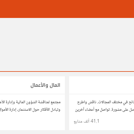
المال والأعمال
ائح في مختلف المجالات. ناقش واطرح
مجتمع لمناقشة الشؤون المالية وإدارة الأ
صل على مشورة. تواصل مع أعضاء آخرين
وتبادل الأفكار حول الاستثمار، إدارة الأمو
 وحلول تساعدك في اتخاذ قراراتك.
النمو، وتحليل الأسواق. شارك نصائحك، تجا
41.1 ألف
متابع
وتواصل مع محترفين ورجال أعمال آخرين.