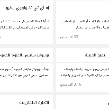
إم آي تي تكنولوجي ريفيو
الم سواءً القديم أو الحديث او المعاصر ،
تسلّط المجلة الضوء على مستجدات التكنول
منية ، والأحداث التاريخية..
عالمنا اليوم وفي المستقبل، من الآلات الذك
إلى الذكاء الاصطناعي وتكنولوجيا الأعما
63.1 ألف
متابع
5
الفضاء. https://technologyreview.ae/
 ريفيو العربية
بوبيولار ساينس العلوم للعموم
د بزنس ريفيو العربية دراسات وأبحاث
تهدف بوبيولار ساينس العربية (العلوم للعمو
عمال وإدارة الشركات والتسويق والقيادة.
المحتوى العلمي العربي عبر الإنترنت، ووض
العلمي والتقني المميز بين يدي القارئ الع
3.16 ألف
متابع
مطلعاً على أهم الإنجازات والتطبيقات المخت
التجارة الالكترونية