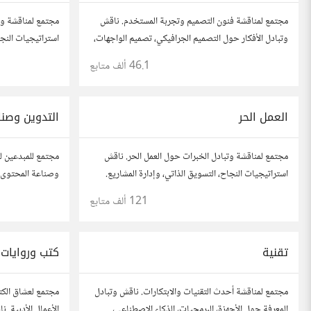
مجتمع لمناقشة فنون التصميم وتجربة المستخدم. ناقش
مجتمع لمناقشة وت
وتبادل الأفكار حول التصميم الجرافيكي، تصميم الواجهات،
استراتيجيات النجاح
وقابلية الاستخدام. شارك أفكارك وأسئلتك، وتواصل مع
أفكارك، قصص نجا
46.1 ألف
متابع
مصممين ومتخصصين في تحسين تجربة المستخدم.
آخرين لتطوير مش
العمل الحر
التدوين وصنا
مجتمع لمناقشة وتبادل الخبرات حول العمل الحر. ناقش
مجتمع للمبدعين ل
استراتيجيات النجاح، التسويق الذاتي، وإدارة المشاريع.
وصناعة المحتوى. 
شارك قصصك، نصائحك، وأسئلتك، وتواصل مع محترفين
محركات البحث، وإ
121 ألف
متابع
في مختلف المجالات.
أفكارك وأسئلتك، 
تقنية
كتب وروايات
مجتمع لمناقشة أحدث التقنيات والابتكارات. ناقش وتبادل
مجتمع لعشاق الكت
المعرفة حول الأجهزة، البرمجيات، الذكاء الاصطناعي،
الأعمال الأدبية.