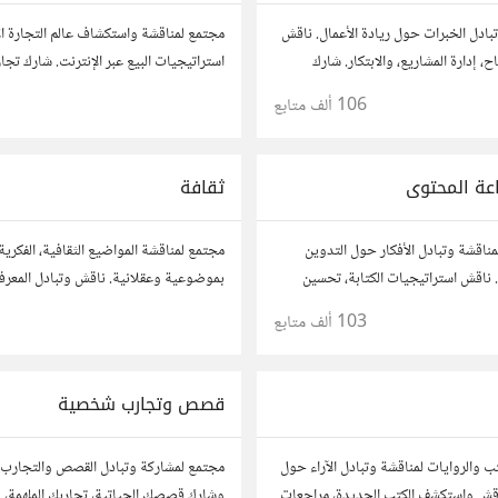
بادل الخبرات حول ريادة الأعمال. ناقش
مجتمع لمناقشة واستكشاف عالم التجارة ال
، إدارة المشاريع، والابتكار. شارك
استراتيجيات البيع عبر الإنترنت. شارك تج
حك، وأسئلتك، وتواصل مع رواد أعمال
وأسئلتك، وتواصل مع محترفين في هذا الم
106 ألف
متابع
1
روعاتك.
عة المحتوى
ثقافة
مناقشة وتبادل الأفكار حول التدوين
مجتمع لمناقشة المواضيع الثقافية، الفكرية
ناقش استراتيجيات الكتابة، تحسين
بموضوعية وعقلانية. ناقش وتبادل المعرفة
نتاج المحتوى المرئي والمسموع. شارك
الأدب، الفنون، الموسيقى، والعادات.
103 ألف
متابع
وتواصل مع كتّاب ومبدعين آخرين.
قصص وتجارب شخصية
ب والروايات لمناقشة وتبادل الآراء حول
مجتمع لمشاركة وتبادل القصص والتجارب
 ناقش واستكشف الكتب الجديدة، مراجعات
وشارك قصصك الحياتية، تجاربك الملهمة، 