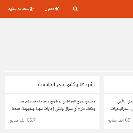
دخول
حساب جديد
اشرحها وكأني في الخامسة
عمال. ناقش
مجتمع لشرح المواضيع بوضوح وبطريقة بسيطة. هنا،
ال، استراتيجيات
يمكنك طرح أي سؤال وتلقي إجابات سهلة ومفهومة. هدفنا
ربك، وأسئلتك،
هو تبسيط المعلومات لتكون سهلة على الجميع، تمامًا كما لو
69 ألف
متابع
66.7 ألف
متابع
كنت في الخامسة من عمرك.