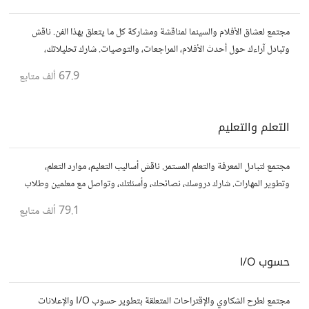
مجتمع لعشاق الأفلام والسينما لمناقشة ومشاركة كل ما يتعلق بهذا الفن. ناقش
وتبادل آراءك حول أحدث الأفلام، المراجعات، والتوصيات. شارك تحليلاتك،
قصصك، واستمتع بنقاشات حول الأفلام والمخرجين والسيناريوهات.
67.9 ألف
متابع
التعلم والتعليم
مجتمع لتبادل المعرفة والتعلم المستمر. ناقش أساليب التعليم، موارد التعلم،
وتطوير المهارات. شارك دروسك، نصائحك، وأسئلتك، وتواصل مع معلمين وطلاب
يسعون لتحقيق المعرفة والتفوق.
79.1 ألف
متابع
حسوب I/O
مجتمع لطرح الشكاوي والإقتراحات المتعلقة بتطوير حسوب I/O والإعلانات