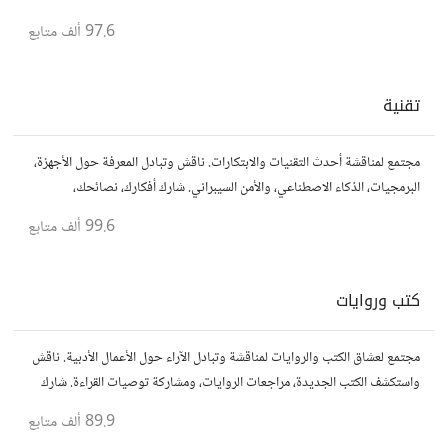
مفكرين آخرين.
97.6 ألف
متابع
تقنية
مجتمع لمناقشة أحدث التقنيات والابتكارات. ناقش وتبادل المعرفة حول الأجهزة،
البرمجيات، الذكاء الاصطناعي، والأمن السيبراني. شارك أفكارك، نصائحك،
وأسئلتك، وتواصل مع محبي التقنية والمتخصصين.
99.6 ألف
متابع
كتب وروايات
مجتمع لعشاق الكتب والروايات لمناقشة وتبادل الآراء حول الأعمال الأدبية. ناقش
واستكشف الكتب الجديدة، مراجعات الروايات، ومشاركة توصيات القراءة. شارك
أفكارك، نصائحك، وأسئلتك، وتواصل مع قراء آخرين.
89.9 ألف
متابع