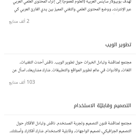
تهدف بوبيولار ساينس العربية (العلوم للعموم) إلى إثراء المحتوى العلمي العربي
عبر الإنترنت، ووضع المحتوى العلمي والتقني المميز بين يدي القارئ العربي كي
يكون مطلعاً على أهم الإنجازات والتطبيقات المختلفة.
2 ألف
متابع
تطوير الويب
مجتمع لمناقشة وتبادل الخبرات حول تطوير الويب. ناقش أحدث التقنيات،
اللغات، والأدوات في عالم تطوير المواقع والتطبيقات. شارك مشاريعك، اسأل عن
نصائح، وتعاون مع مطورين محترفين وهواة.
103 ألف
متابع
التصميم وقابليّة الاستخدام
مجتمع لمناقشة فنون التصميم وتجربة المستخدم. ناقش وتبادل الأفكار حول
التصميم الجرافيكي، تصميم الواجهات، وقابلية الاستخدام. شارك أفكارك وأسئلتك،
وتواصل مع مصممين ومتخصصين في تحسين تجربة المستخدم.