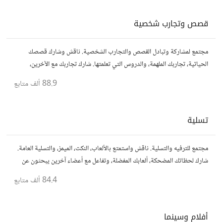
قصص وتجارب شخصية
مجتمع لمشاركة وتبادل القصص والتجارب الشخصية. ناقش وشارك قصصك
الحياتية، تجاربك الملهمة، والدروس التي تعلمتها. شارك تجاربك مع الآخرين،
واستفد من قصصهم لتوسيع آفاقك.
88.9 ألف
متابع
تسلية
مجتمع للترفيه والتسلية. ناقش واستمتع بالألعاب، النكت، الميمز، والتسلية العامة.
شارك لحظاتك المضحكة، ألعابك المفضلة، وتفاعل مع أعضاء آخرين يبحثون عن
المتعة والمرح.
84.4 ألف
متابع
أفلام وسينما