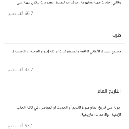
وتلقي إجابات سهلة ومفهومة. هدفنا هو تبسيط المعلومات لتكون سهلة على
الجميع، تمامًا كما لو كنت في الخامسة من عمرك.
66.7 ألف
متابع
طرب
مجتمع لتشارك الأغاني الرائعة والسيمفونيات الرائقة (سواء العربية أو الأجنبية).
33.7 ألف
متابع
التاريخ العام
جولة على تاريخ العالم سواءً القديم أو الحديث او المعاصر ، في كافة الحقب
الزمنية ، والأحداث التاريخية..
63.1 ألف
متابع