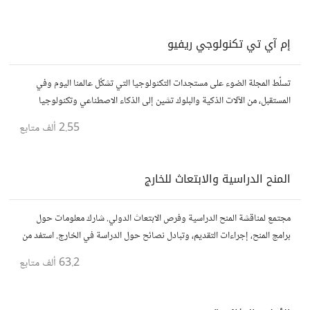
إم آي تي تكنولوجي ريفيو
تسلّط المجلة الضوء على مستجدات التكنولوجيا التي تشكّل عالمنا اليوم وفي
المستقبل، من الآلات الذكية والبلوك تشين إلى الذكاء الاصطناعي وتكنولوجيا
الأعمال وحتى عالم الفضاء. https://technologyreview.ae/
2.55 ألف
متابع
المنح الدراسية والابتعاث للخارج
مجتمع لمناقشة المنح الدراسية وفرص الابتعاث الدولي. شارك معلومات حول
برامج المنح، إجراءات التقديم، وتبادل نصائح حول الدراسة في الخارج. استفد من
تجارب الآخرين وشارك تجربتك.
63.2 ألف
متابع