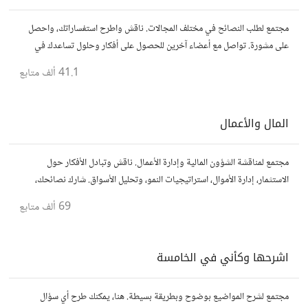
مجتمع لطلب النصائح في مختلف المجالات. ناقش واطرح استفساراتك، واحصل
على مشورة. تواصل مع أعضاء آخرين للحصول على أفكار وحلول تساعدك في
اتخاذ قراراتك.
41.1 ألف
متابع
المال والأعمال
مجتمع لمناقشة الشؤون المالية وإدارة الأعمال. ناقش وتبادل الأفكار حول
الاستثمار، إدارة الأموال، استراتيجيات النمو، وتحليل الأسواق. شارك نصائحك،
تجاربك، وأسئلتك، وتواصل مع محترفين ورجال أعمال آخرين.
69 ألف
متابع
اشرحها وكأني في الخامسة
مجتمع لشرح المواضيع بوضوح وبطريقة بسيطة. هنا، يمكنك طرح أي سؤال