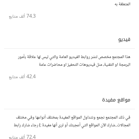
المتعلقة به
74.3 ألف
متابع
فيديو
هذا المجتمع مخصص لنشر روابط الفيديو العامة والتي ليس لها علاقة بأمور
البرمجة او التقنية، مثل فيديوهات التحفيز او محاضرات عامة
42.4 ألف
متابع
مواقع مفيدة
في ذلك المجتمع نجمع ونتداول المواقع المفيدة بمختلف أنواعها وفي مختلف
المجالات..شارك الآن المواقع التي أعجبتك أو ترى أنها مفيدة :) رجاء شارك رابط
مباشر للموقع..المجتمع خاص بالمواقع فقط
72.4 ألف
متابع