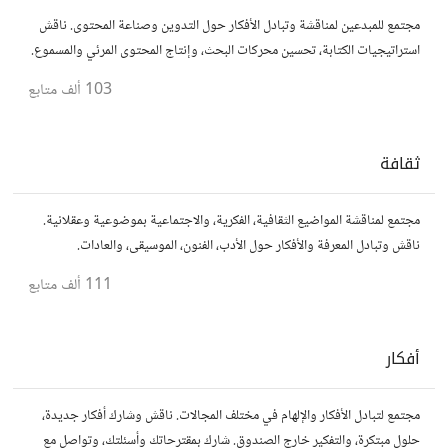
مجتمع للمبدعين لمناقشة وتبادل الأفكار حول التدوين وصناعة المحتوى. ناقش
استراتيجيات الكتابة، تحسين محركات البحث، وإنتاج المحتوى المرئي والمسموع.
شارك أفكارك وأسئلتك، وتواصل مع كتّاب ومبدعين آخرين.
103 ألف
متابع
ثقافة
مجتمع لمناقشة المواضيع الثقافية، الفكرية، والاجتماعية بموضوعية وعقلانية.
ناقش وتبادل المعرفة والأفكار حول الأدب، الفنون، الموسيقى، والعادات.
111 ألف
متابع
أفكار
مجتمع لتبادل الأفكار والإلهام في مختلف المجالات. ناقش وشارك أفكار جديدة،
حلول مبتكرة، والتفكير خارج الصندوق. شارك بمقترحاتك وأسئلتك، وتواصل مع