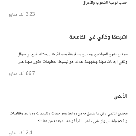
حسب نوعية الشعوب والأعراق
3.23 ألف
متابع
اشرحها وكأني في الخامسة
مجتمع لشرح المواضيع بوضوح وبطريقة بسيطة. هنا، يمكنك طرح أي سؤال
وتلقي إجابات سهلة ومفهومة. هدفنا هو تبسيط المعلومات لتكون سهلة على
الجميع، تمامًا كما لو كنت في الخامسة من عمرك.
66.7 ألف
متابع
الأنمي
مجتمع الانمي وكل ما يتعلق به من روابط ومراجعات وتقييمات وروابط ونقاشات
وافلام واغاني واي شيء اخر... اقرأ قواعد المجتمع من هنا ->
2.4 ألف
متابع