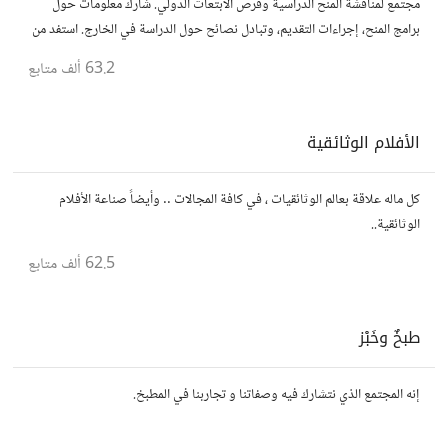
مجتمع لمناقشة المنح الدراسية وفرص الابتعاث الدولي. شارك معلومات حول
برامج المنح، إجراءات التقديم، وتبادل نصائح حول الدراسة في الخارج. استفد من
تجارب الآخرين وشارك تجربتك.
63.2 ألف
متابع
الأفلام الوثائقية
كل ماله علاقة بعالم الوثائقيات ، في كافة المجالات .. وأيضاً صناعة الأفلام
الوثائقية..
62.5 ألف
متابع
طبخٌ وخَبْز
إنه المجتمع الذي نتشارك فيه وصفاتنا و تجاربنا في المطبخ.