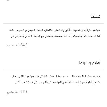
تسلية
مجتمع للترفيه والتسلية. ناقش واستمتع بالألعاب، النكت، الميمز، والتسلية العامة.
شارك لحظاتك المضحكة، ألعابك المفضلة، وتفاعل مع أعضاء آخرين يبحثون عن
المتعة والمرح.
84.3 ألف
متابع
أفلام وسينما
مجتمع لعشاق الأفلام والسينما لمناقشة ومشاركة كل ما يتعلق بهذا الفن. ناقش
وتبادل آراءك حول أحدث الأفلام، المراجعات، والتوصيات. شارك تحليلاتك،
قصصك، واستمتع بنقاشات حول الأفلام والمخرجين والسيناريوهات.
67.9 ألف
متابع