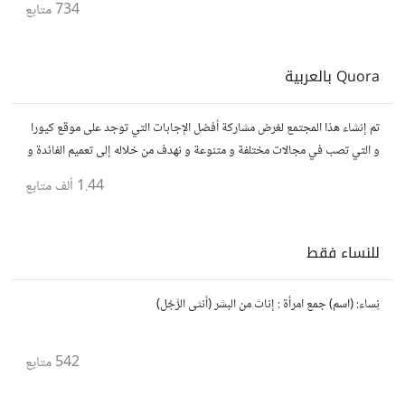
734
متابع
Quora بالعربية
تم إنشاء هذا المجتمع لغرض مشاركة أفضل الإجابات التي توجد على موقع كيورا
و التي تصب في مجالات مختلفة و متنوعة و نهدف من خلاله إلى تعميم الفائدة و
تسهيل الوصول للمعلومة بالعربية...
1.44 ألف
متابع
للنساء فقط
نِساء: (اسم) جمع امرأة : إناث من البشر (أنثى الرَّجُل)
542
متابع