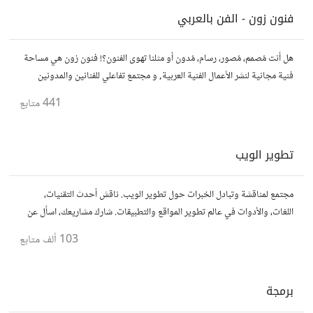
فنون زون - الفن بالعربي
هل أنت مُصمم، مُصور، رسام، مُدون أو مثلنا تهوى الفنون؟! فنون زون هي مساحة
فنية مجانية لنشر الأعمال الفنية العربية, و مجتمع تفاعلي للفنانين والمدونين
لمشاركة ونشر الفنون باسلوب مُبسط، مُمتع وشيّق.
441
متابع
تطوير الويب
مجتمع لمناقشة وتبادل الخبرات حول تطوير الويب. ناقش أحدث التقنيات،
اللغات، والأدوات في عالم تطوير المواقع والتطبيقات. شارك مشاريعك، اسأل عن
نصائح، وتعاون مع مطورين محترفين وهواة.
103 ألف
متابع
برمجة