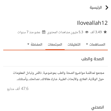
الرئيسية
Iloveallah12
3.49 ألف
5.3 مليون مشاهدات المحتوى
عضو منذ
7 سنوات
المساهمات
التعليقات
المجتمعات
المفضلة
الصحة والطب
مجتمع لمناقشة مواضيع الصحة والطب بموضوعية. ناقش وتبادل المعلومات
حول الوقاية، العلاج، والأبحاث الطبية. شارك مقالاتك، نصائحك، وأسئلتك،
وتواصل مع أشخاص مهتمين بالصحة.
47.6 ألف
متابع
انصحني