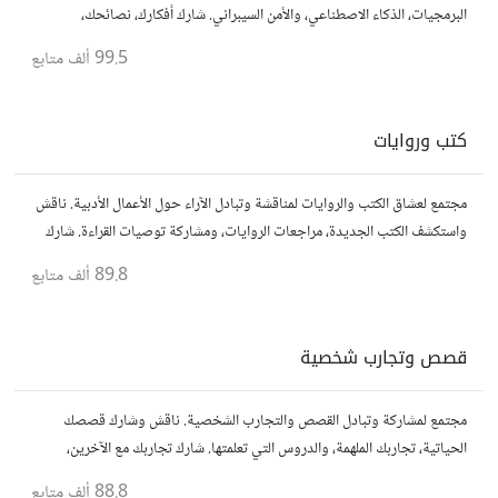
البرمجيات، الذكاء الاصطناعي، والأمن السيبراني. شارك أفكارك، نصائحك،
وأسئلتك، وتواصل مع محبي التقنية والمتخصصين.
99.5 ألف
متابع
كتب وروايات
مجتمع لعشاق الكتب والروايات لمناقشة وتبادل الآراء حول الأعمال الأدبية. ناقش
واستكشف الكتب الجديدة، مراجعات الروايات، ومشاركة توصيات القراءة. شارك
أفكارك، نصائحك، وأسئلتك، وتواصل مع قراء آخرين.
89.8 ألف
متابع
قصص وتجارب شخصية
مجتمع لمشاركة وتبادل القصص والتجارب الشخصية. ناقش وشارك قصصك
الحياتية، تجاربك الملهمة، والدروس التي تعلمتها. شارك تجاربك مع الآخرين،
واستفد من قصصهم لتوسيع آفاقك.
88.8 ألف
متابع