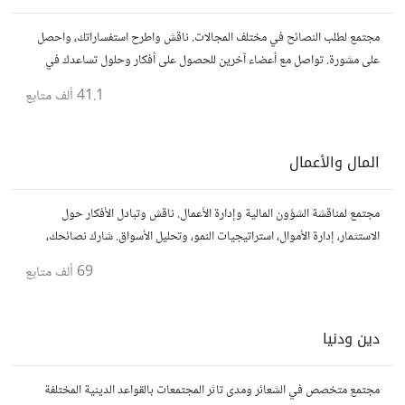
مجتمع لطلب النصائح في مختلف المجالات. ناقش واطرح استفساراتك، واحصل
على مشورة. تواصل مع أعضاء آخرين للحصول على أفكار وحلول تساعدك في
اتخاذ قراراتك.
41.1 ألف
متابع
المال والأعمال
مجتمع لمناقشة الشؤون المالية وإدارة الأعمال. ناقش وتبادل الأفكار حول
الاستثمار، إدارة الأموال، استراتيجيات النمو، وتحليل الأسواق. شارك نصائحك،
تجاربك، وأسئلتك، وتواصل مع محترفين ورجال أعمال آخرين.
69 ألف
متابع
دين ودنيا
مجتمع متخصص في الشعائر ومدى تاثر المجتمعات بالقواعد الدينية المختلفة