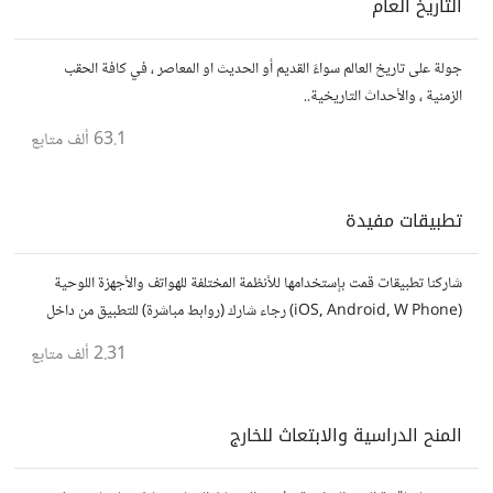
التاريخ العام
جولة على تاريخ العالم سواءً القديم أو الحديث او المعاصر ، في كافة الحقب
الزمنية ، والأحداث التاريخية..
63.1 ألف
متابع
تطبيقات مفيدة
شاركنا تطبيقات قمت بإستخدامها للأنظمة المختلفة للهواتف والأجهزة اللوحية
(iOS, Android, W Phone) رجاء شارك (روابط مباشرة) للتطبيق من داخل
المتجر..إلا في حالة وجود عدة تطبيقات أو شرح مطول شاركها كموضوع
2.31 ألف
متابع
المنح الدراسية والابتعاث للخارج