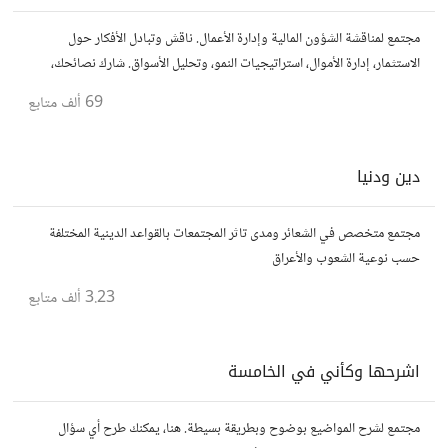
مجتمع لمناقشة الشؤون المالية وإدارة الأعمال. ناقش وتبادل الأفكار حول
الاستثمار، إدارة الأموال، استراتيجيات النمو، وتحليل الأسواق. شارك نصائحك،
تجاربك، وأسئلتك، وتواصل مع محترفين ورجال أعمال آخرين.
69 ألف
متابع
دين ودنيا
مجتمع متخصص في الشعائر ومدى تاثر المجتمعات بالقواعد الدينية المختلفة
حسب نوعية الشعوب والأعراق
3.23 ألف
متابع
اشرحها وكأني في الخامسة
مجتمع لشرح المواضيع بوضوح وبطريقة بسيطة. هنا، يمكنك طرح أي سؤال