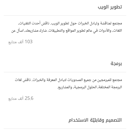
تطوير الويب
مجتمع لمناقشة وتبادل الخبرات حول تطوير الويب. ناقش أحدث التقنيات،
اللغات، والأدوات في عالم تطوير المواقع والتطبيقات. شارك مشاريعك، اسأل عن
نصائح، وتعاون مع مطورين محترفين وهواة.
103 ألف
متابع
برمجة
مجتمع للمبرمجين من جميع المستويات لتبادل المعرفة والخبرات. ناقش لغات
البرمجة المختلفة، الحلول البرمجية، والمشاريع.
25.6 ألف
متابع
التصميم وقابليّة الاستخدام