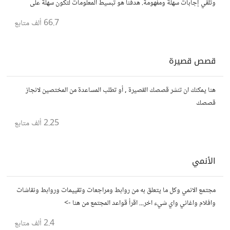
وتلقي إجابات سهلة ومفهومة. هدفنا هو تبسيط المعلومات لتكون سهلة على
الجميع، تمامًا كما لو كنت في الخامسة من عمرك.
66.7 ألف
متابع
قصص قصيرة
هنا يمكنك ان تنشر قصصك القصيرة , أو تطلب المساعدة من المختصين لانجاز
قصصك
2.25 ألف
متابع
الأنمي
مجتمع الانمي وكل ما يتعلق به من روابط ومراجعات وتقييمات وروابط ونقاشات
وافلام واغاني واي شيء اخر... اقرأ قواعد المجتمع من هنا ->
2.4 ألف
متابع