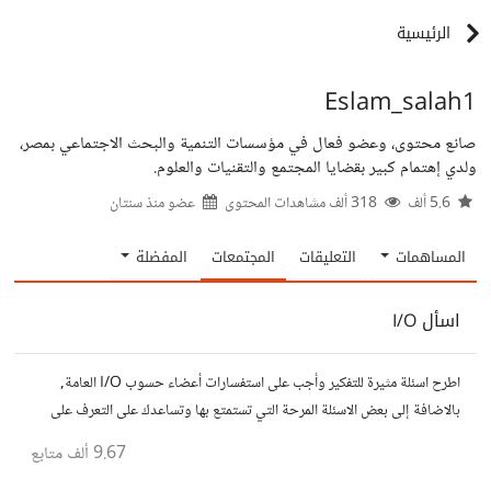
الرئيسية
Eslam_salah1
صانع محتوى، وعضو فعال في مؤسسات التنمية والبحث الاجتماعي بمصر،
ولدي إهتمام كبير بقضايا المجتمع والتقنيات والعلوم.
5.6 ألف
318 ألف مشاهدات المحتوى
عضو منذ
سنتان
المساهمات
التعليقات
المجتمعات
المفضلة
اسأل I/O
اطرح اسئلة مثيرة للتفكير وأجب على استفسارات أعضاء حسوب I/O العامة,
بالاضافة إلى بعض الاسئلة المرحة التي تستمتع بها وتساعدك على التعرف على
افكار المتابعين. الفكرة مأخوذة من مجتمع AskReddit
9.67 ألف
متابع