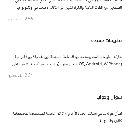
تسلّط المجلة الضوء على مستجدات التكنولوجيا التي تشكّل عالمنا اليوم وفي
المستقبل، من الآلات الذكية والبلوك تشين إلى الذكاء الاصطناعي وتكنولوجيا
الأعمال وحتى عالم الفضاء. https://technologyreview.ae/
2.55 ألف
متابع
تطبيقات مفيدة
شاركنا تطبيقات قمت بإستخدامها للأنظمة المختلفة للهواتف والأجهزة اللوحية
(iOS, Android, W Phone) رجاء شارك (روابط مباشرة) للتطبيق من داخل
المتجر..إلا في حالة وجود عدة تطبيقات أو شرح مطول شاركها كموضوع
2.31 ألف
متابع
سؤال وجواب
اِسأل عم تريد في مسالك الحياة الأخرى. (أتركوا الأسئلة المتخصصة لمجتمعاتها
كالبرمجة الخ...)