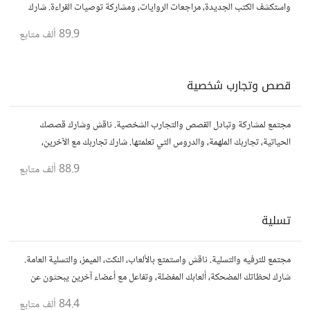
واستكشف الكتب الجديدة، مراجعات الروايات، ومشاركة توصيات القراءة. شارك
أفكارك، نصائحك، وأسئلتك، وتواصل مع قراء آخرين.
89.9 ألف
متابع
قصص وتجارب شخصية
مجتمع لمشاركة وتبادل القصص والتجارب الشخصية. ناقش وشارك قصصك
الحياتية، تجاربك الملهمة، والدروس التي تعلمتها. شارك تجاربك مع الآخرين،
واستفد من قصصهم لتوسيع آفاقك.
88.9 ألف
متابع
تسلية
مجتمع للترفيه والتسلية. ناقش واستمتع بالألعاب، النكت، الميمز، والتسلية العامة.
شارك لحظاتك المضحكة، ألعابك المفضلة، وتفاعل مع أعضاء آخرين يبحثون عن
المتعة والمرح.
84.4 ألف
متابع