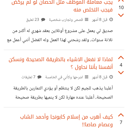
مبتسم وطلب كل ما أحمل من مال أو أجهزة أو أي شئ ثمين، مع
يجب معاملة الموظف مثل الحصان لو لم يركض
10
فيجب التخلص منه
تحذير بسيط أنه لو حاولت الهرب أو الاستغاثة سيجرب زميله
قدرة السكين على اختراق جسدي. ثواني مرت وكأنها ساعات بين
قبل 8 أشهر
قصص وتجارب شخصية
23 تعليق
أن استسلم أو أقاوم، إلى أن اعطيته كل شيئ، بعدما انصرف
صديق لي يعمل على مشروع أونلاين بعقد شهري له أكثر من
الأول اقسمت للثاني الذي يحمل
ثلاثة سنوات، ولقد رشحني لهذا العمل وله الفضل أنني أعمل مع
هذه الجهة حتى اليوم. لكن منذ شهر أخبرني أنه تم فصله تماماً،
رغم أنه من أقدم أعضاء الفريق واكثرهم شغفاً، والسبب أنه مر
لماذا لا نفعل الاشياء بالطريقة الصحيحة ونسكن
4
أنفسنا بأننا نحاول ؟
بظروف طلب فيها إجازة وتأخر بعدها عن تسليم تعديلات، ليتم
اعطائه مستحقاته وفصله قبل حتى أن يتواصل هو ليبرر بما
قبل 8 أشهر
اشرحها وكأني في الخامسة
7 تعليقات
يحدث معه. في عملي أيضا منذ اسبوع سائق يأتي لنا من مطعم
أغلبنا يذهب للجيم لكن لا ينتظم أو يؤدي التمارين بالطريقة
جاء يطلب مساعدتنا
الصحيحة، أغلبنا عنده مهارة لكن لا ينميها بطريقة صحيحة
ويستمر فيها، أيضاً أغلبنا يتبنى نظام غذائي لكن يخربط أغلب
الأيام. نجد هذه ترتدي حجاب ونصف شعرها ظاهر، وهذا يأخذ
كيف أهرب من إسلام كابونجا وأحمد الشاب
7
وعصام صاصا!!
رشوة ولا يفوت فرض، وآخر يحافظ على أذكار الصباح لكن لا