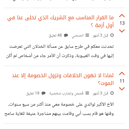
حلول التعامل معها، لكن عندما تزداد لدرجة أن تأتي في النوم
يومياً وفي أيام أكثر من مرة هنا هذه أزمة. هذا ما يحدث الآن
ما القرار المناسب مع الشريك الذي تخلى عنا في
13
أول أزمة ؟
معي، استيقظ على كوابيس يومياً وثمة أيام بها أكثر من كابوس
بعضها واضح وآخر مبهم لكنه يكاد يجعل قلبي يتوقف من كثرة
قبل 3 أشهر
انصحني
48 تعليق
الذعر وأنا نائم. نصحني البعض بقراءة القرآن قبل النوم وتشغيله
تحدثت معكم في طرح سابق عن مسألة الخذلان التي تعرضت
أثناء
إليها في وقت الغيبوبة، وذكرت أن الأمر جاء من أشخاص لم أكن
أتوقع منهم ذلك البتة. هؤلاء كان على رأسهم خطيبتي، شريكة
رحلة كان من المخطط أن يكون زواجنا بعد شهرين أو ثلاثة
لماذا لا تهون الخلافات وتزول الخصومة إلا عند
11
الموت؟
بالكثير، جائت لي يوم ثم أسبوع ثم بعدها توقفت عن الزيارة
والسؤال. ولم تكتفي بذلك بل أرسلت هي ووالدتها الشبكة
قبل 3 أشهر
قصص وتجارب شخصية
18 تعليق
الخاصة بي لخالتي، معللة بأن الفتاة لا تزال صفيرة وأنا في أزمة
الأخ الأكبر لوالدي على خصومة معي منذ أكثر من سبع سنوات،
قد لا اخرج منها و
وقتها هو قام بسب أبي وقامت بينهم مشاجرة عنيفة للغاية سامح
فيها أبي ولكن أنا رددت له الشتم فلم يغفر لي ولم أغفر له ما فعل