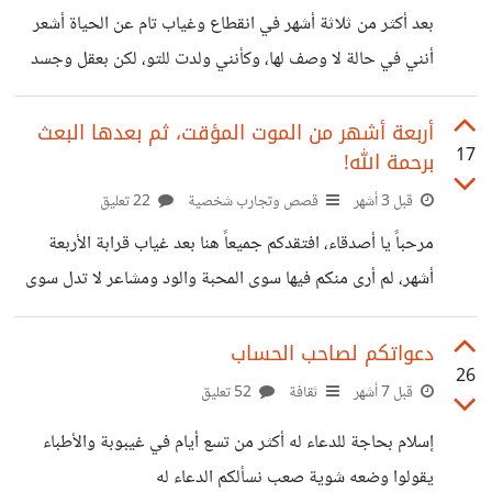
وغالباً تحدث هذه العملية تلقائياً من النفس حسب العلاقات
بعد أكثر من ثلاثة أشهر في انقطاع وغياب تام عن الحياة أشعر
والتفاعل، لكن انقلبت
أنني في حالة لا وصف لها، وكأنني ولدت للتو، لكن بعقل وجسد
ومسؤوليات شخص كبير. تعرفون عندما نترك طعام أو شراب
فترة طويلة ؟ بالطبع يتضرر ويتعفن، وهذا أقرب ما يكون لما
أربعة أشهر من الموت المؤقت، ثم بعدها البعث
17
برحمة الله!
حدث في حياتي، أنا هنا لست اجزع أو اجحد فضل الله ورحمته
لكن الشعور صعب وما يدور حولي أصعب. وكأنني كنت مقيد
قبل 3 أشهر
قصص وتجارب شخصية
22 تعليق
حتى فسدت أغلب اشيائي وتبعثر كل ما جمعت ثم أُطلق
مرحباً يا أصدقاء، افتقدكم جميعاً هنا بعد غياب قرابة الأربعة
صراحي، ولا أراني قادر
أشهر، لم أرى منكم فيها سوى المحبة والود ومشاعر لا تدل سوى
على أنكم جميعاً خير إخوة لي، فلكم مني جزيل الشكر على
سؤالكم ولا أحب أن اخص بالشكر أحد كي لا أنسى أحد. لم أرى
دعواتكم لصاحب الحساب
26
بداية للقول سوى أن أشارك معكم ما حدث، فهو مثير بالنسبة لي
قبل 7 أشهر
ثقافة
52 تعليق
وأقرب ما يكون لأن يتم وصفه بالمعجزة، وكأن الله لبى لي نداء
إسلام بحاجة للدعاء له أكثر من تسع أيام في غيبوبة والأطباء
سيدنا ابراهيم فأراني أنا كيف يحيي برحمته الموتى! الأمور لم
يقولوا وضعه شوية صعب نسألكم الدعاء له