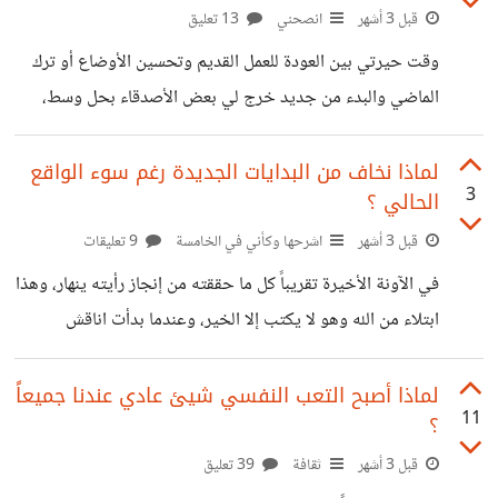
اليوم... كان الخلاف بيني وبين والدها على طبيعة عملي والان
قبل 3 أشهر
انصحني
13 تعليق
زال الخلاف. لا أعرف وقتها لماذا برقت الفكرة بعيني لكن بريق
وقت حيرتي بين العودة للعمل القديم وتحسين الأوضاع أو ترك
متبوع بشك وربما حزن عليها وعلى ما رأيته من
الماضي والبدء من جديد خرج لي بعض الأصدقاء بحل وسط،
وهو البدء من جديد لكن بمعارف الماضي. حيث اقترح عدد كبير
من الاصدقاء أن استقل عن العمل مع الشركات والجهات القديمة،
لماذا نخاف من البدايات الجديدة رغم سوء الواقع
3
الحالي ؟
وأبدأ في التعامل مع عملاء هذه الشركات بشكل مستقل خارج
سلطة ومنفعة الشركة. الفكرة قابلة للتنفيذ والنجاح لأن عدد كبير
قبل 3 أشهر
اشرحها وكأني في الخامسة
9 تعليقات
من عملاء هذه المؤسسات تعاملهم كان بسببي وبسبب فريقي
في الآونة الأخيرة تقريباً كل ما حققته من إنجاز رأيته ينهار، وهذا
والذي بالمناسبة مستعد للبدء معي بمفردي. لكن رغم الخلاف على
ابتلاء من الله وهو لا يكتب إلا الخير، وعندما بدأت اناقش
الاصدقاء من حولي هنا تضاربت الآراء بخصوص الحلول.
ولاحظت أن أكثر من شخص نصح بأن هذه فرصة لأن ابتعد عن
لماذا أصبح التعب النفسي شيئ عادي عندنا جميعاً
11
؟
البيئة السابقة وأبدأ من جديد بشكل آخر وكأنني للتو في بداية
الرحلة، وذلك بدلاً من محاولة اصلاح الأمور وترميم ما تلف. لكن
قبل 3 أشهر
ثقافة
39 تعليق