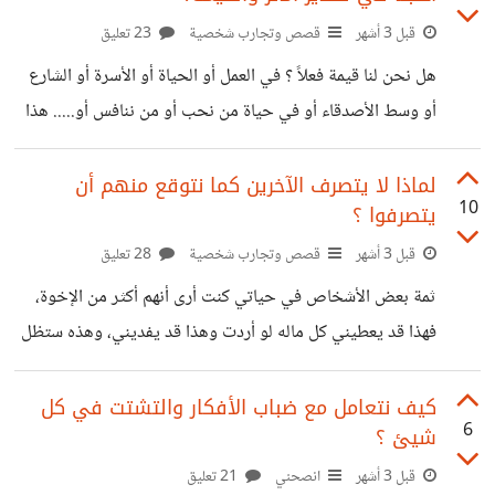
إصلاحها وتعويضها لكن الحمدلله على كل شيئ، وأنا الآن في
قبل 3 أشهر
قصص وتجارب شخصية
23 تعليق
حيرة كبيرة. محامي صديق لوالدي رحمة الله عليه، ومحامي آخر
هل نحن لنا قيمة فعلاً ؟ في العمل أو الحياة أو الأسرة أو الشارع
بمقر عملي كلاهما نصحني برفع دعوى ضد مسؤول التخدير ليتم
أو وسط الأصدقاء أو في حياة من نحب أو من ننافس أو..... هذا
ما كنت أظنه ومقتنع به تماما. قناعة كانت تجعلني على يقين أنه
لو قررت ليوم واحد أن اختفي هناك الكثير سيتأثر ويتوقف حتى
لماذا لا يتصرف الآخرين كما نتوقع منهم أن
10
يتصرفوا ؟
عودتي، حيث عمل لن ينجزه غيري وشخص لن يكون بخير في
غيابي ومقعد باص سيأبى أن يجلس غيري عليه. ليست مبالغة
قبل 3 أشهر
قصص وتجارب شخصية
28 تعليق
في حق نفسي لكن كشخص كان يتم عمله على
ثمة بعض الأشخاص في حياتي كنت أرى أنهم أكثر من الإخوة،
فهذا قد يعطيني كل ماله لو أردت وهذا قد يفديني، وهذه ستظل
جواري و.....، ليس لأنني اسيطر عليهم بل لكثرة ما بيننا توقعت
منهم ذلك. وآخرين لم أكن أراهم كذلك، هم مجرد معارف تختلف
كيف نتعامل مع ضباب الأفكار والتشتت في كل
6
شيئ ؟
درجة قوتها، لكن لا تصل لأن اتوقع منهم شيئ دون طلبه أو انتظر
منهم مطلب أريده. توقعات مع أشخاص وأشخاص بلا أي توقعات
قبل 3 أشهر
انصحني
21 تعليق