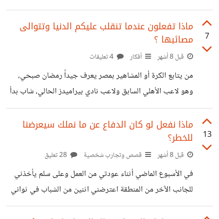
ماذا تفعلون عندما تنقلب عليكم الدنيا وتتوالى
7
مصائبها ؟
قبل 8 أشهر
أفكار
4 تعليقات
من يتابع الكرة أو المشاهير بمصر يعرف جيداً رمضان صبحي،
وهو لاعب الأهلي السابق ولاعب نادي بيراميدز الحالي، شاب بدأ
لعب الكرة وكبر وهو لا يعرف غيرها حتى ابتسمت له الدنيا
واعطت له ما يرغب. حيث نال الشهرة والاسم والمهارة والمال
ماذا نفعل لو كان الدفاع عن ما نملك سيعرضنا
13
للخطر؟
والتاريخ الرياضي والنسب والحياة المستقرة وغيرهم، لكن منذ
شهرين بدأ فتيل المصائب يشتعل، إلى أن بلغت شرارته بحبس
قبل 8 أشهر
قصص وتجارب شخصية
28 تعليق
رمضان صبحي وايقافه ويواجه بعدها قضية جنائية وأخرى
في الأسبوع الماضي أثناء عودتي من العمل وعلى سلم يأخذني
رياضية حول تعاطي المنشطات، وحتى ناديه فسخ تعاقده تقريباً.
للجانب الآخر من المنطقة اعترضني اثنين من الشباب في ثواني
منحت له الحياة كل
كان أحدهم ملاصق لي بسكين في جانبي. تحدث معي بوجه