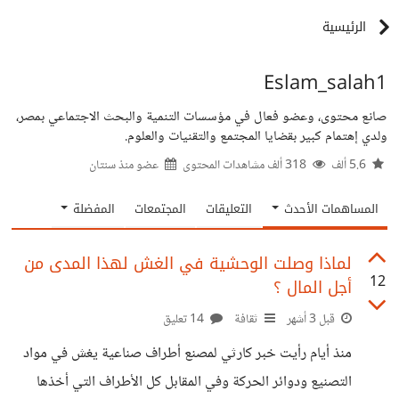
الرئيسية
Eslam_salah1
صانع محتوى، وعضو فعال في مؤسسات التنمية والبحث الاجتماعي بمصر،
ولدي إهتمام كبير بقضايا المجتمع والتقنيات والعلوم.
5.6 ألف
318 ألف مشاهدات المحتوى
عضو منذ
سنتان
المساهمات الأحدث
التعليقات
المجتمعات
المفضلة
لماذا وصلت الوحشية في الغش لهذا المدى من
12
أجل المال ؟
قبل 3 أشهر
ثقافة
14 تعليق
منذ أيام رأيت خبر كارثي لمصنع أطراف صناعية يغش في مواد
التصنيع ودوائر الحركة وفي المقابل كل الأطراف التي أخذها