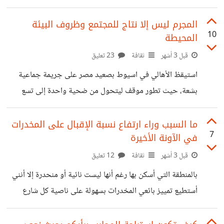
ذوي الإعاقة سببت تدهور لهم جسدي وآخر مادي بسبب
الاضطرار لشراء أطراف أخرى! وقتها قلت أن هذه حالة شاذة تماماً
المجرم ليس إلا نتاج للمجتمع وظروف البيئة
10
المحيطة
ولا مجال لأن يصل الغش وانعدام الضمير لهذه الدرجة، ولكن ما
يقدمه العالم اليوم في الجرم والقسوة فاق التخيل. فبعدها ذهبت
قبل 3 أشهر
ثقافة
23 تعليق
مع أخي للطبيب بعد تدهور صحة أخي الصغير، والطبيب أقسم
استيقظ الأهالي في اسيوط بصعيد مصر على جريمة جماعية
أنني السبب بسبب عدم التزامي بدواء أخي، بينما أنا
بشعة، حيث تطور موقف ليتحول من ضحية واحدة إلى تسع
ضحايا وعدد من مصابي الحالات الخطيرة. بدأ الموقف بحادث
تصادم وقع ضحيته شخص وبينما هم الشهود بتصوير الجاني
ما السبب وراء ارتفاع نسبة الإقبال على المخدرات
7
في الآونة الأخيرة
وحاوطوه حتى يصل رجال الأمن، قام الجاني بسحب سلاح آلي
من سيارته وفرغ الأعيرة في الجميع ليقتل ثامنية غير المصابين.
قبل 3 أشهر
ثقافة
12 تعليق
ومن بين المبررات هنا قال البعض أن العنف في المنطقة عادي،
بالمنطقة التي أسكن بها رغم أنها ليست نائية أو منحدرة إلا أنني
وأن السلاح واستخدامه هناك ربما لا يكون رغبة بل تأثير البيئة
أستطيع تمييز بائعي المخدرات بسهولة على ناصية كل شارع
المحيطة
وداخل كل حارة، وعددهم في زيادة. والمزعج أنهم لا ينتظرون
زبون بل يعرضون السلعة على المارة بجوارهم فيقول " محتاج