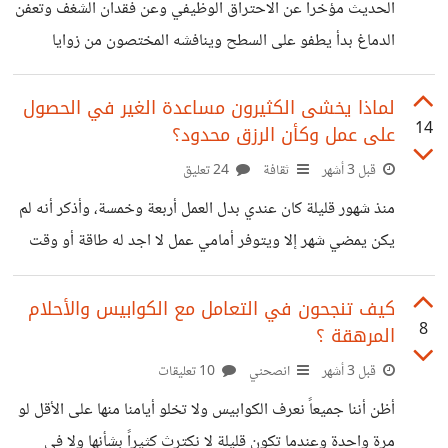
بالنسبة لي عقلي ونفسي كلاهما مقتنع أن سنوات من الإصلاح
الحديث مؤخراً عن الاحتراق الوظيفي وعن فقدان الشغف وتعفن
والترميم أهون من اختبار صورة
الدماغ بدأ يطفو على السطح وينافشه المختصون من زوايا
مختلفة ولكن ماذا عن التعب النفسي!! كل الاحصائيات تقول أن
التعب النفسي هو أكثر مرض منتشر، ويتصدر الاكتئاب قوائم
لماذا يخشى الكثيرون مساعدة الغير في الحصول
14
على عمل وكأن الرزق محدود؟
الاضطرابات، كذلك معدلات الانتحار في زيادة والسلوك والنمط
التفاعلي عند البشر في تدهور مستمر. اكتب هذه المساهمة وأنا
قبل 3 أشهر
ثقافة
24 تعليق
على يقين أن اغلب من سيعلق وربما الجميع يعاني من مشاكل
منذ شهور قليلة كان عندي بدل العمل أربعة وخمسة، وأذكر أنه لم
نفسية لها تأثير واضح وملموس عليه وبالرغم من ذلك نحن لا
يكن يمضي شهر إلا ويتوفر أمامي عمل لا اجد له طاقة أو وقت
ننظر الأمر بجدية
فأتركه لأحد أو أرشح له أحد. لكن الأسابيع الماضية كنت أنا من
يبحث لا من يوزع، أعلم تماماً أن الله هو مقسم الأرزاق وموزعها،
كيف تنجحون في التعامل مع الكوابيس والأحلام
8
المرهقة ؟
وعندما كنت اعطي أحد عمل فأنا وسيط فقط ولست موزع رزق
بالطبع، ولكن لم يحدث هذا معي. للأسف بعض عقود العمل كانت
قبل 3 أشهر
انصحني
10 تعليقات
صارمة فتم فسخها بعد التوقف عن التواصل ولا مجال
أظن أننا جميعاً نعرف الكوابيس ولا تخلو أيامنا منها على الأقل لو
مرة واحدة وعندما تكون قليلة لا نكترث كثيراً بشأنها ولا في