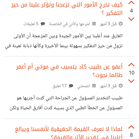
لأبي. قدر أبي موقفي وقتها في انفعالي لكنه وبخني وخاصمني
كيف نخرج الأمور التي تزعجنا وتؤثر علينا من حيز
4
التفكير ؟
لأن ما فعلته ليس مما رباني عليه لكن فهم دوافعي، عمي هذا لا
يكلمني وأنا كذلك وبيننا ما بين أشد المتخاصمين. عندما كنت في
قبل 3 أشهر
اشرحها وكأني في الخامسة
5 تعليقات
المستشفى بعدما استفقت علمت أنه كان يأتي كل يوم
الفارق عند أغلبنا بين الأمور الجيدة وبين المزعجة أن الأولى
تزول من حيز التفكير بسهولة بينما الأخيرة وكأنها ذبابة لعينة في
فصل الصيف بمجرد أن نصرفها أو نبتعد عنها حتى تعود مسرعة
تلتصق بنا. وللأسف الشديد نحن لسنا بارعين في السيطرة على
أعفو عن طبيب كاد يتسبب في موتي أم أغفر
10
طالما نجوت؟
عقولنا للحد الذي نوجه فيه نشاط التفكير فنجعل العقل يركز
حيث نريد ويتهاون ويترك ما لا نريد. هذه من أبشع ما أعاني منه
قبل 3 أشهر
انصحني
17 تعليق
مع عقلي مشكلة عجز القدرة عن صرف العقل عن التفكير فيما
طبيب التخدير المسؤول عن الجراحة التي كتت أجريها هو
يسبب لنا إزعاج بغض
المسؤول عن الخطأ الطبي الذي بسببه كدت أفارق الحياة ولكن
برحمة الله ولأن عمري لم ينتهي انتهى الأمر بغيبوبة استمرت
ثلاثة أشهر مع مضاعفات صحية ستظل فترة معي. هذا بالإضافة
لماذا لا نعرف القيمة الحقيقية لأنفسنا ويبالغ
8
أغلبنا في تقدير الأثر والقيمة؟
إلى ما تأثر في حياتي ويعلم الله حجم الخسائر وكم سيكلفني