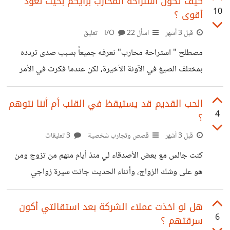
كيف تكون استراحة المحارب برأيكم بحيث نعود
10
أقوى ؟
حاجة" قد نظنه سؤال عادي لكن المدمن يعرف اللغة والقصد.
هؤلاء من اسباب رعبي على إخوتي الصغار سواء هم أو زبائنهم
قبل 3 أشهر
اسأل I/O
22 تعليق
الذين تعجبت عندما وجدت بعضهم لم يتجاوز حتى العشرين
مصطلح " استراحة محارب" نعرفه جميعاً بسبب صدى تردده
ويعمل ليشتري المخدرات. كنت أظنها آفة منطقة فقط أو
بمختلف الصيغ في الآونة الأخيرة، لكن عندما فكرت في الأمر
وجدت أنه مصطلح يبدو خاوي بالنسبة لي! أنا من الذين تعودوا
العمل في سن مبكرة، وليس عمل واحد بل خليط يبدأ مع بداية
الحب القديم قد يستيقظ في القلب أم أننا نتوهم
4
؟
اليوم وينتهي مع نهاية طاقتي أنا، لم أعتد الراحة ولا الاسترخاء
أجد الراحة في العمل والانشغال. حتى في الأوقات التي يكون بها
قبل 3 أشهر
قصص وتجارب شخصية
3 تعليقات
إجازة من كل الأعمال لا أجلس، بل ارتب المنزل أو اتطوع في
كنت جالس مع بعض الأصدقاء لي منذ أيام منهم من تزوج ومن
شيئ أو أدرس أو....
هو على وشك الزواج، وأثناء الحديث جائت سيرة زواجي
وارتباطي وهم يعلمون بمشكلتي. وبينما نبحث في الأمر خرج
صديق بفكرة غريبة، يرى أن هذه إشارة لأن أعود وأحاول على
هل لو اخذت عملاء الشركة بعد استقالتي أكون
6
سرقتهم ؟
حبي القديم فتاة ارضاها وترضاني وتعرف اخوتي وتودهم حتى