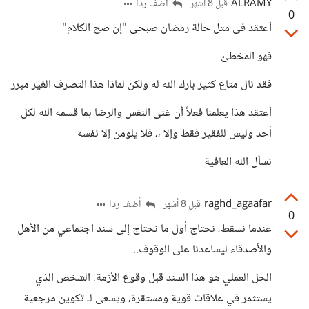
ALRAMY
أضف ردا
قبل 8 أشهر
0
أعتقد فى مثل حالة رمضان صبحى "إن صح الكلام"
فهو المخطئ
فقد نال متاع كثير بارك الله له ولكن لماذا هذا التصرف الغير مبرر
أعتقد هذا يعلمنا فعلاً أن غنى النفس والرضا بما قسمه الله لكل
أحد وليس للفقير فقط وإلا ،، فلا يلومن إلا نفسه
نسأل الله العافية
raghd_agaafar
أضف ردا
قبل 8 أشهر
0
عندما نسقط، نحتاج أول ما نحتاج إلى سند اجتماعي من الأهل
والأصدقاء ليساعدنا على الوقوف..
الحل العملي هو هذا السند قبل وقوع الأزمة. الشخص الذي
يستثمر في علاقات قوية ومستقرة، ويسعى لـ تكوين مرجعية