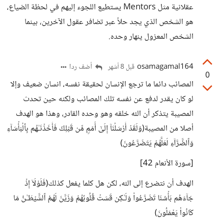
عقلانية مثل Mentors يستطيع اللجوء إليهم في لحظة الضياع،
هو الشخص الذي يجد حلاً عبر تضافر عقول الآخرين، بينما
الشخص المعزول ينهار وحده.
osamagamal164
أضف ردا
قبل 8 أشهر
0
المصائب دائما ما ترجع الإنسان لحقيقة نفسه، انسان ضعيف وإلا
لو كان يقدر لدفع عن نفسه تلك المصائب ولكنه حين تحدث
المصيبة يتذكر أن الله خلقه وهو وحده القادر، وهذا هو الهدف
أصلا من المصيبة(وَلَقَدۡ أَرۡسَلۡنَاۤ إِلَىٰۤ أُمَمࣲ مِّن قَبۡلِكَ فَأَخَذۡنَـٰهُم بِٱلۡبَأۡسَاۤءِ
وَٱلضَّرَّاۤءِ لَعَلَّهُمۡ یَتَضَرَّعُونَ)
[سورة الأنعام 42]
الهدف أن نتضرع إلى الله، لكن هل كلما يفعل كذلك(فَلَوۡلَاۤ إِذۡ
جَاۤءَهُم بَأۡسُنَا تَضَرَّعُوا۟ وَلَـٰكِن قَسَتۡ قُلُوبُهُمۡ وَزَیَّنَ لَهُمُ ٱلشَّیۡطَـٰنُ مَا
كَانُوا۟ یَعۡمَلُونَ)