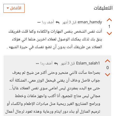
التعليقات
الأفضل
eman_hamdy
أضف ردا
قبل 3 أشهر
1
أنت نفس الشخص بنفس المهارات والكفاءه وكما قلت ففريقك
يثق بك لذلك يمكنك الوصول لعملاء اخرين مثلما اتي هؤلاء
العملاء عن طريقك أنت بدون أن تضع نفسك في حيرة الشبهه .
Eslam_salah1
أضف ردا
قبل 3 أشهر
0
بصراحة سألت لأنني متحير وحتى أكثر من شيخ لم يعرف
جواب فاصل وخاف أن يفتي فيحمل الوزر معي، المشكلة أنه
حتى مع البدء بمفردي ليس امامي سوى نفس العملاء غالباً...
مجالي ليس متاح للجميع، أنا أكتب واجهز ملفات وخطط
وبرامج المشاريع الغير ربحية مثل مبادرات الإطعام والكساء أو
ترميم المنازل أو بناء دور ايتام ورعاية وهذه تعود لرجال أعمال