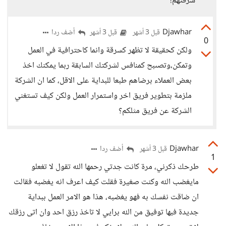
سرقتهم!
Djawhar
أضف ردا
قبل 3 أشهر
قبل 3 أشهر
0
ولكن كحقيقة لا تظهر كسرقة وانما كاحترافية في العمل
وتمكن،وتصىبح كمنافس لشركتك السابقة ربما يمكنك اخذ
بعض العملاء برضاهم طبعا للبداية على الاقل، كما ان الشركة
ملزمة بتطوير فريق اخر واستمرار العمل ولكن كيف تستغني
الشركة عن فريق مثلكم؟
Djawhar
أضف ردا
قبل 3 أشهر
1
طرحك ذكرني، مرة كانت جدتي رحمها الله تقول لا تغعلو
مايغضب الله وكنت صغيرة فقلت كيف اعرف انه يغضبه فقالت
ان ضاقت نفسك به فهو يغضبه، هذا هو الامر العمل ببداية
جديدة فبها توفيق من الله برايي لا تاخذ رزق احد وان اتى رزقك