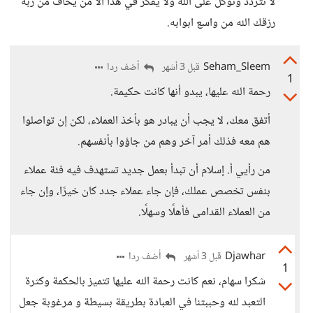
لا تتردد وتوكل على الله ولا يفكر في هذا الا من يخاف من ربه
رزقك الله من واسع ابوابه.
Seham_Sleem
أضف ردا
قبل 3 أشهر
1
رحمة الله عليها، يبدو أنها كانت حكيمة.
أتفق معك، لا يجب أن يبادر هو بأخذ العملاء، لكن إن تواصلوا
هم معه فذلك أمر آخر وهم من جاؤوا بأنفسهم.
من رأيي أ. إسلام أن تبدأ بعمل جديد تستهدف فيه فئة عملاء
بنفس تخصص عملك، فإن جاء عملاء جدد كان خيرًا، وإن جاء
من العملاء القدامى فأهلًا وسهلًا.
Djawhar
أضف ردا
قبل 3 أشهر
1
شكرا سهام، نعم كانت رحمة الله عليها تتميز بالحكمة وكثرة
التعبد لله وحببتنا في العبادة بطريقة بسيطة و مرغوبة جعل