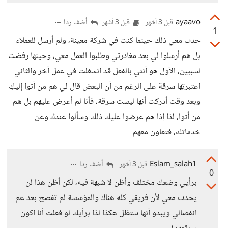
ayaavo
أضف ردا
قبل 3 أشهر
قبل 3 أشهر
1
حدث معي ذلك حينما كنت في شركة معينة، ولم أرسل للعملاء
بل هم أرسلوا لي بعد مغادرتي وطلبوا العمل معي، وحينها رفضت
لسببين، الأول هو أنني بالفعل قد انشغلت في عمل أخر والثاني
اعتبرتها سرقة على الرغم من أن البعض قال لي هم من أتوا إليكِ
وبعد وقت أدركت أنها ليست سرقة، فأنا لم أعرض عليهم بل هم
من أتوا، لذا إذا هم عرضوا عليك ذلك وسألوا عندك وعن
خدماتك، فتعاون معهم
Eslam_salah1
أضف ردا
قبل 3 أشهر
0
برأيي وضعك مختلف وأظن لا شبهة فيه، لكن أظن هذا لن
يحدث معي لأن فريقي كله هناك والمؤسسة لم تفصح بعد عم
انفصالي ويبدو أنها ستظل هكذا لذا برأيك لو فعلت أنا اكون