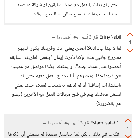
حتي لو بدات بالعمل مع عملاء سابقين او شركة منافسه
تمتلك ما يؤهلك لتوسيع نطاق عملك مع الوقت
ErinyNabil
أضف ردا
قبل 3 أشهر
1
لما لا تبدأ بScale أصغر، يعني انت وفريقك يكون لديهم
مشروع جانبي مثلًا، وكما ذكرت إيمان "بنفس الطريقة السابقة
أحصلوا على عملاء جدد"، أو يمكنك أيضًا التواصل مع عميلين
تثق فيهما جدًا، وتخبرهم بأنك متاح للعمل معهم حتى لو
باستشارات إضافية أو لو لديهم ترشيحات لعملاء جدد، يعني
استغل علاقتك بهم في فتح مجالات للعمل مع الآخرين (ليسوا
هم بالضرورة).
Eslam_salah1
أضف ردا
قبل 3 أشهر
1
فكرت في ذلك... لكن ثمة تفاصيل معقدة لم يسعني أن اذكرها