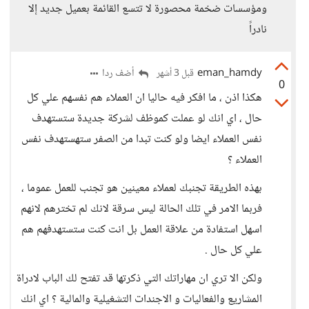
ومؤسسات ضخمة محصورة لا تتسع القائمة بعميل جديد إلا
نادراً
eman_hamdy
أضف ردا
قبل 3 أشهر
0
هكذا اذن ، ما افكر فيه حاليا ان العملاء هم نفسهم علي كل
حال ، اي انك لو عملت كموظف لشركة جديدة ستستهدف
نفس العملاء ايضا ولو كنت تبدا من الصفر ستهستهدف نفس
العملاء ؟
بهذه الطريقة تجنبك لعملاء معينين هو تجنب للعمل عموما ،
فربما الامر في تلك الحالة ليس سرقة لانك لم تخترهم لانهم
اسهل استفادة من علاقة العمل بل انت كنت ستستهدفهم هم
علي كل حال .
ولكن الا تري ان مهاراتك التي ذكرتها قد تفتح لك الباب لادراة
المشاريع والفعاليات و الاجندات التشغيلية والمالية ؟ اي انك