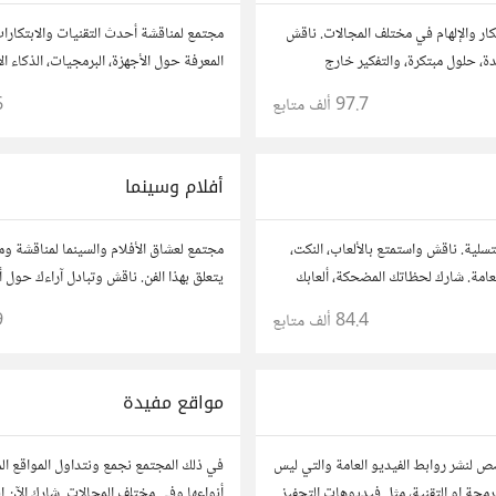
كار والإلهام في مختلف المجالات. ناقش
مجتمع لمناقشة أحدث التقنيات والابتكارا
ة، حلول مبتكرة، والتفكير خارج
المعرفة حول الأجهزة، البرمجيات، الذكاء ا
قترحاتك وأسئلتك، وتواصل مع مفكرين
والأمن السيبراني. شارك أفكارك، نصائحك، 
97.7 ألف
متابع
6
وتواصل مع محبي التقنية والمتخصصين.
أفلام وسينما
تسلية. ناقش واستمتع بالألعاب، النكت،
مجتمع لعشاق الأفلام والسينما لمناقشة وم
العامة. شارك لحظاتك المضحكة، ألعابك
يتعلق بهذا الفن. ناقش وتبادل آراءك حول أ
مع أعضاء آخرين يبحثون عن المتعة
المراجعات، والتوصيات. شارك تحليلاتك،
84.4 ألف
متابع
9
بنقاشات حول الأفلام والمخرجين والسينا
مواقع مفيدة
 لنشر روابط الفيديو العامة والتي ليس
في ذلك المجتمع نجمع ونتداول المواقع ال
لبرمجة او التقنية، مثل فيديوهات التحفيز
أنواعها وفي مختلف المجالات..شارك الآن ال