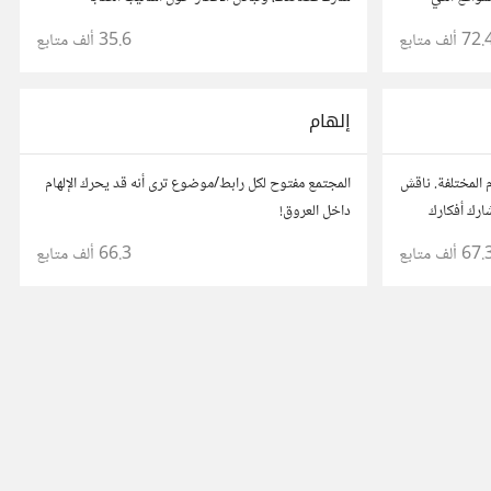
بط مباشر
والشعراء المفضلين. انضم لنتبادل جمال الكلمات والإلهام
72. ألف
متابع
35.6 ألف
متابع
الشعري.
إلهام
المختلفة. ناقش
المجتمع مفتوح لكل رابط/موضوع ترى أنه قد يحرك الإلهام
شارك أفكارك
داخل العروق!
مختلف
67. ألف
متابع
66.3 ألف
متابع