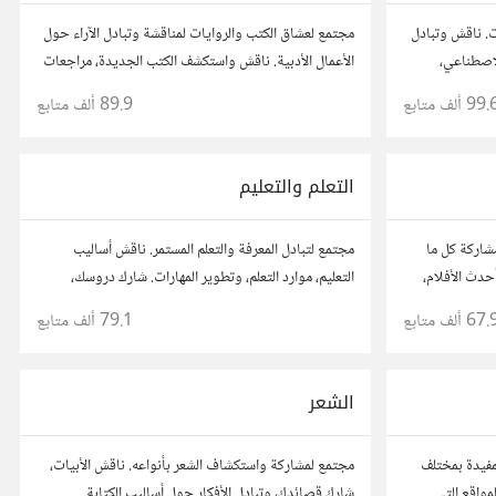
ت. ناقش وتبادل
مجتمع لعشاق الكتب والروايات لمناقشة وتبادل الآراء حول
لاصطناعي،
الأعمال الأدبية. ناقش واستكشف الكتب الجديدة، مراجعات
وأسئلتك،
الروايات، ومشاركة توصيات القراءة. شارك أفكارك،
99. ألف
متابع
89.9 ألف
متابع
نصائحك، وأسئلتك، وتواصل مع قراء آخرين.
التعلم والتعليم
شاركة كل ما
مجتمع لتبادل المعرفة والتعلم المستمر. ناقش أساليب
حدث الأفلام،
التعليم، موارد التعلم، وتطوير المهارات. شارك دروسك،
 قصصك، واستمتع
نصائحك، وأسئلتك، وتواصل مع معلمين وطلاب يسعون
67. ألف
متابع
79.1 ألف
متابع
ريوهات.
لتحقيق المعرفة والتفوق.
الشعر
مفيدة بمختلف
مجتمع لمشاركة واستكشاف الشعر بأنواعه. ناقش الأبيات،
مواقع التي
شارك قصائدك، وتبادل الأفكار حول أساليب الكتابة