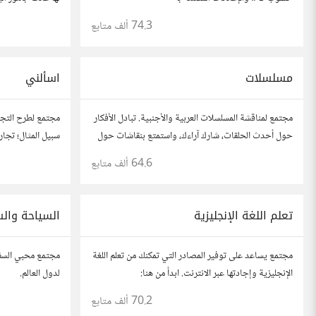
او محاضرات عامة
74.3 ألف
متابع
مسلسلات
اسألني
مجتمع لمناقشة المسلسلات العربية والأجنبية. تبادل الأفكار
مجتمع لطرح التجار
حول أحدث الحلقات، شارك آراءك، واستمتع بنقاشات حول
سبيل المثال؛ تجا
القصص والشخصيات.
وفتح باب الأسئلة 
64.6 ألف
متابع
تعلم اللغة الإنجليزية
السياحة وال
مجتمع يساعد على توفير المصادر التي تمكنك من تعلم اللغة
مجتمع محبي السفر
الإنجليزية وإجادتها عبر الانترنت. ابدأ من هنا:
لدول العالم.
https://io.hsoub.com/go/53915
70.2 ألف
متابع