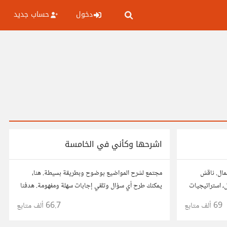
دخول
حساب جديد
اشرحها وكأني في الخامسة
عمال. ناقش
مجتمع لشرح المواضيع بوضوح وبطريقة بسيطة. هنا،
ال، استراتيجيات
يمكنك طرح أي سؤال وتلقي إجابات سهلة ومفهومة. هدفنا
ربك، وأسئلتك،
هو تبسيط المعلومات لتكون سهلة على الجميع، تمامًا كما لو
69 ألف
متابع
66.7 ألف
متابع
كنت في الخامسة من عمرك.