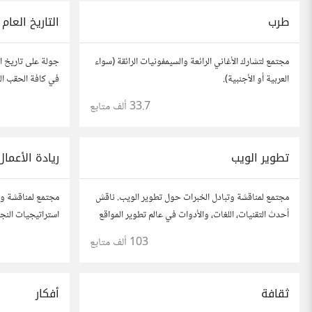
طرب
التاريخ العام
مجتمع لتشارك الأغاني الرائعة والسيمفونيات الرائقة (سواء
جولة على تاريخ الع
العربية أو الأجنبية).
في كافة الحقب الز
33.7 ألف
متابع
تطوير الويب
ريادة الأعمال
مجتمع لمناقشة وتبادل الخبرات حول تطوير الويب. ناقش
مجتمع لمناقشة وت
أحدث التقنيات، اللغات، والأدوات في عالم تطوير المواقع
استراتيجيات النجاح
والتطبيقات. شارك مشاريعك، اسأل عن نصائح، وتعاون مع
أفكارك، قصص نجا
103 ألف
متابع
مطورين محترفين وهواة.
آخرين لتطوير مش
ثقافة
أفكار