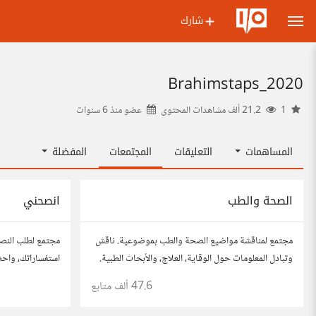
شارك
Brahimstaps_2020
1
21.2 ألف مشاهدات المحتوى
عضو منذ
6 سنوات
المساهمات
التعليقات
المجتمعات
المفضلة
الصحة والطب
انصحني
مجتمع لمناقشة مواضيع الصحة والطب بموضوعية. ناقش
مجتمع لطلب النص
وتبادل المعلومات حول الوقاية، العلاج، والأبحاث الطبية.
استفساراتك، واح
شارك مقالاتك، نصائحك، وأسئلتك، وتواصل مع أشخاص
للحصول على أفكار
47.6 ألف
متابع
مهتمين بالصحة.