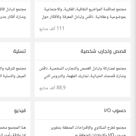
مجتمع لمناقشة المواضيع الثقافية، الفكرية، والاجتماعية
مجتمع لتبادل الأف
بموضوعية وعقلانية. ناقش وتبادل المعرفة والأفكار حول
وشارك أفكار جديد
الأدب، الفنون، الموسيقى، والعادات.
الصندوق. شارك بم
111 ألف
متابع
آخرين.
قصص وتجارب شخصية
تسلية
مجتمع لمشاركة وتبادل القصص والتجارب الشخصية. ناقش
مجتمع للترفيه وال
وشارك قصصك الحياتية، تجاربك الملهمة، والدروس التي
الميمز، والتسلية 
تعلمتها. شارك تجاربك مع الآخرين، واستفد من قصصهم
المفضلة، وتفاعل 
88.9 ألف
متابع
لتوسيع آفاقك.
والمرح.
حسوب I/O
فيديو
مجتمع لطرح الشكاوي والإقتراحات المتعلقة بتطوير
هذا المجتمع مخصص
حسوب I/O والإعلانات المتعلقة به
لها علاقة بأمور ا