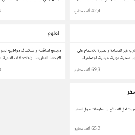
أعجبتك أو ترى أنها مفيدة :) رجاء شارك را
42.4 ألف
متابع
4
للموقع..المجتمع خاص بالمواقع فقط
العلوم
ب غير المعتادة والمثيرة للاهتمام على
مجتمع لمناقشة واستكشاف مواضيع العلوم 
رب صحية، مهنية، حياتية، اجتماعية،
الأبحاث، النظريات، والاكتشافات العلمية. 
حولها.
وأسئلتك، وتواصل مع مهتمين وعلماء في 
69.3 ألف
متابع
3
التخصصات العلمية.
سفر
 وتبادل النصائح والمعلومات حول السفر
65.2 ألف
متابع