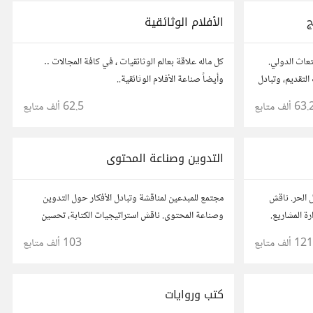
ج
الأفلام الوثائقية
تعاث الدولي.
كل ماله علاقة بعالم الوثائقيات ، في كافة المجالات ..
لتقديم، وتبادل
وأيضاً صناعة الأفلام الوثائقية..
 تجارب الآخرين
63. ألف
متابع
62.5 ألف
متابع
التدوين وصناعة المحتوى
 الحر. ناقش
مجتمع للمبدعين لمناقشة وتبادل الأفكار حول التدوين
رة المشاريع.
وصناعة المحتوى. ناقش استراتيجيات الكتابة، تحسين
 مع محترفين
محركات البحث، وإنتاج المحتوى المرئي والمسموع. شارك
121 ألف
متابع
103 ألف
متابع
أفكارك وأسئلتك، وتواصل مع كتّاب ومبدعين آخرين.
كتب وروايات