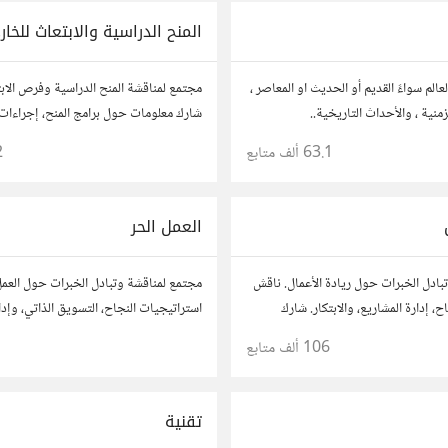
المنح الدراسية والابتعاث للخار
الم سواءً القديم أو الحديث او المعاصر ،
مجتمع لمناقشة المنح الدراسية وفرص الاب
منية ، والأحداث التاريخية..
شارك معلومات حول برامج المنح، إجراءات ا
نصائح حول الدراسة في الخارج. استفد من
63.1 ألف
متابع
2
وشارك تجربتك.
العمل الحر
بادل الخبرات حول ريادة الأعمال. ناقش
مجتمع لمناقشة وتبادل الخبرات حول العمل
، إدارة المشاريع، والابتكار. شارك
استراتيجيات النجاح، التسويق الذاتي، وإدا
حك، وأسئلتك، وتواصل مع رواد أعمال
شارك قصصك، نصائحك، وأسئلتك، وتواصل
106 ألف
متابع
روعاتك.
في مختلف المجالات.
تقنية