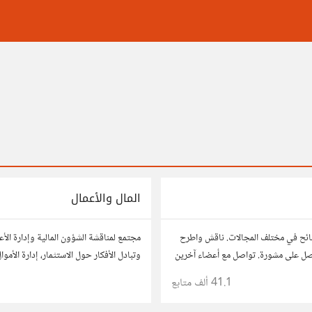
المال والأعمال
ائح في مختلف المجالات. ناقش واطرح
مجتمع لمناقشة الشؤون المالية وإدارة الأ
صل على مشورة. تواصل مع أعضاء آخرين
وتبادل الأفكار حول الاستثمار، إدارة الأمو
 وحلول تساعدك في اتخاذ قراراتك.
النمو، وتحليل الأسواق. شارك نصائحك، تجا
41.1 ألف
متابع
وتواصل مع محترفين ورجال أعمال آخرين.