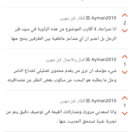
يجب عمل دراسة احصائية حول هذا الموضوع ولكن اعتقد ان
المبتز وخير ما فعلتيه حسن المشورة للشخص الثالث والذي على
النسبة الأكبر سوف تكون ممن
ما يبدو كان من اهل الثقة وفي ذلك موفقية لان قلبك نظيف
Ayman2010
أفكار
قبل شهرين
2
وفطرتك سليمة.
انا صراحة، لا أقارب الموضوع من هذه الزاوية في سوء ظن
الرجل بل اعتبر ان اي مشاعر عاطفية بين الطرفين ينتج عنها
علاقة طبيعية بين الذكر والأنثى فلا داعي لهلوسات ذكورية تصور
تنازل المرأة أحيانا على انه مدعاة خزي وعار بل ثقة برجل ولم
Ayman2010
المال والأعمال
قبل شهرين
1
يكن اهل للثقة.
شيء مؤسف ان نرى من يقدم محتوى تضليلي لخداع الناس
وجل ما يطلبه هو البحث عن سكوب بغض النظر عن مصداقيته
او ما يقول في سلب الناس أموالهم او على أقل تقدير مضيعة
لاوقاتهم سدا" في عبثية لا تغني او تسمن من جوع في استغلال
Ayman2010
أفكار
قبل شهرين
1
الشباب الطامحة للربح السريع .
وانا اسعدني مرورك ومشاركتك القيمة في توصيف دقيق ينم عن
تجربة غنية تستحق الحديث عنها .