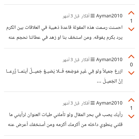
واجب .
Ayman2010
أفكار
قبل 3 أشهر
1
احسنت رسمت هذه المقولة قاعدة ذهبية في العلاقات بين الكرم
يرد بكرم يفوقه. ومن استخف بنا او زهد في عطائنا نحجم عنه
صونا" لكينونتنا.
Ayman2010
أفكار
قبل 3 أشهر
0
ازرعْ جميلاً ولو فِي غَيرِ مَوضِعهِ فَــلا يَضيـعُ جَميــلٌ أينَمــا زُرِعــا
إنَّ الجَميـلَ ...
Ayman2010
أفكار
قبل 3 أشهر
1
رأيك يصب في بحر المقال ولو تأملتي طيات العنوان لرأيتي ما
قلتي ينطوي داخله من أكرمك أكرمه ومن أستخفك أعرض عنه
حدد قوانين العلاقات في كلا الحالتين.