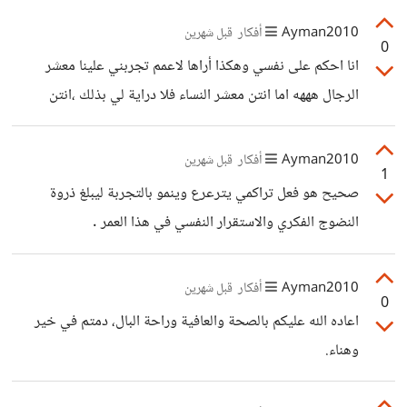
Ayman2010
أفكار
قبل شهرين
0
انا احكم على نفسي وهكذا أراها لاعمم تجربني علينا معشر
الرجال هههه اما انتن معشر النساء فلا دراية لي بذلك ،انتن
تتكلمن في ما تشعرن ،وصفا" متقن .
Ayman2010
أفكار
قبل شهرين
1
صحيح هو فعل تراكمي يترعرع وينمو بالتجربة ليبلغ ذروة
النضوج الفكري والاستقرار النفسي في هذا العمر .
Ayman2010
أفكار
قبل شهرين
0
اعاده الله عليكم بالصحة والعافية وراحة البال، دمتم في خير
وهناء.