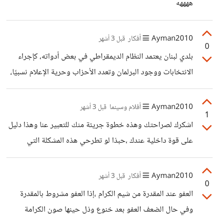
ههههه
Ayman2010
أفكار
قبل 3 أشهر
0
بلدي لبنان يعتمد النظام الديمقراطي في بعض أدواته، كإجراء
الانتخابات ووجود البرلمان وتعدد الأحزاب وحرية الإعلام نسبيًا،
لكنه لم يصل إلى النتائج المرجوة، لأن ضعف الدولة سمح بتغوّل
زعماء الطوائف على المؤسسات، فتحوّل الولاء في كثير من
Ayman2010
أفلام وسينما
قبل 3 أشهر
1
الأحيان من الدولة إلى الزعيم، ومن القانون إلى النفوذ. ومع
اشكرك لصراحتك وهذه خطوة جريئة منك للتعبير عنا وهذا دليل
غياب المحاسبة الحقيقية، وضعف القضاء، واستمرار النظام
على قوة داخلية عندك ،حبذا لو تطرحي هذه المشكلة التي
الزبائني، بقيت الديمقراطية شكلًا قائمًا دون أن تكتمل روحها
واجهتك في مقال تنشريه لو احببتي وكيف تخطيتها بغية الفائدة
الفعلية القائمة على العدالة والمواطنة وتكافؤ الفرص.
حتى لا يقع الفتيات في فخ الابتزاز.
Ayman2010
أفكار
قبل 3 أشهر
0
العفو عند المقدرة من شيم الكرام ،إذا العفو مشروط بالمقدرة
وفي حال الضعف العفو بعد خنوع وذل حينها صون الكرامة