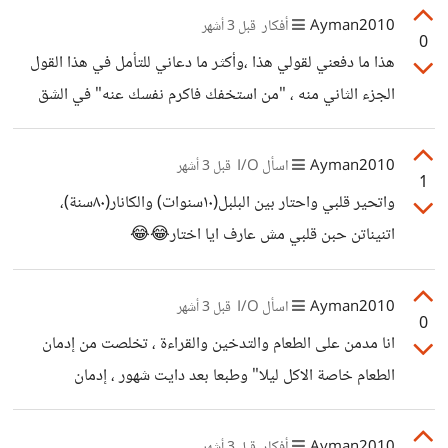
Ayman2010
أفكار
قبل 3 أشهر
0
هذا ما دفعني لقولي هذا ،وأكثر ما دعاني للتأمل في هذا القول
الجزء الثاني منه ، "من استخفك فاكرم نفسك عنه" في الشق
الأول يتناول فعل طبيعي بديهي في إكرام من أكرمك وانا بطبعي
احب خدمة الناس وأشعر بالسعادة لذلك ومن يكرمني يحرجني
Ayman2010
اسأل I/O
قبل 3 أشهر
1
لاني احتار كيف ارد له معروفه. اما الشق الثاني من يستخف في
واتحير قلبي واحتار بين البلبل(١٠سنوات) والكانار(٨٠سنة)،
معروفي او يستغل طيبة نفسي وبالبلدي كده "يعض الايد لتمدتلو
اتنيناتن حبن قلبي مش عارف ايا اختار😂😂
" ده إكرام النفس في الاعراض عنه والا سوف يستنذفنا ويرهقنا
ويخلي عيشتنا طينة 😂😂😂
Ayman2010
اسأل I/O
قبل 3 أشهر
0
انا مدمن على الطعام والتدخين والقراءة ، تخلصت من إدمان
الطعام خاصة الاكل ليلا" وطبعا بعد دايت شهور ، إدمان
التدخين(نفسي وبيولوجي )وفق الرأي الطبي ولكن برأي الطبيب
لابأس به باعتدال ما دام أرى انه يعالجني من التوتر😂 اما إدمان