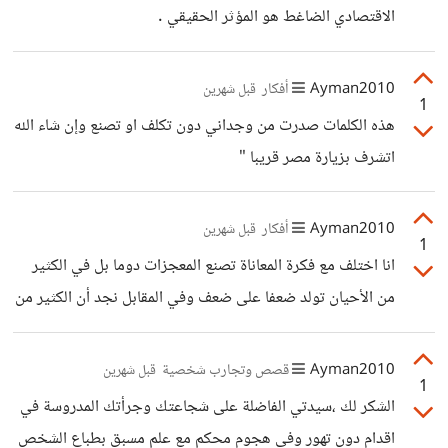
الاقتصادي الضاغط هو المؤثر الحقيقي .
Ayman2010
أفكار
قبل شهرين
1
هذه الكلمات صدرت من وجداني دون تكلف او تصنع وإن شاء الله
اتشرف بزيارة مصر قريبا "
Ayman2010
أفكار
قبل شهرين
1
انا اختلف مع فكرة المعاناة تصنع المعجزات دوما بل في الكثير
من الأحيان تولد ضعفا على ضعف وفي المقابل نجد أن الكثير من
الأشخاص توفرت لهم ظروف مناسبة او تعليم مرموق احتلوا
مراكز مهمة ومناصب معدة سلفا" لهم واذكر احد أصدقائي من
Ayman2010
قصص وتجارب شخصية
قبل شهرين
1
ايام الجامعة وهو طبعا من الطبقة الميسورة كان يقول انه سيفعل
الشكر لك ،سيدتي الفاضلة على شجاعتك وجرأتك المدروسة في
كذا وكذا وسيدرس كذا ليعمل كذا وبالفعل حقق ما قال ،انا ارى
اقدام دون تهور وفي هجوم محكم مع علم مسبق بطباع الشخص