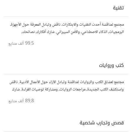
تقنية
مجتمع لمناقشة أحدث التقنيات والابتكارات. ناقش وتبادل المعرفة حول الأجهزة،
البرمجيات، الذكاء الاصطناعي، والأمن السيبراني. شارك أفكارك، نصائحك،
وأسئلتك، وتواصل مع محبي التقنية والمتخصصين.
99.5 ألف
متابع
كتب وروايات
مجتمع لعشاق الكتب والروايات لمناقشة وتبادل الآراء حول الأعمال الأدبية. ناقش
واستكشف الكتب الجديدة، مراجعات الروايات، ومشاركة توصيات القراءة. شارك
أفكارك، نصائحك، وأسئلتك، وتواصل مع قراء آخرين.
89.8 ألف
متابع
قصص وتجارب شخصية