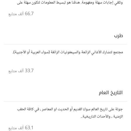
وتلقي إجابات سهلة ومفهومة. هدفنا هو تبسيط المعلومات لتكون سهلة على
الجميع، تمامًا كما لو كنت في الخامسة من عمرك.
66.7 ألف
متابع
طرب
مجتمع لتشارك الأغاني الرائعة والسيمفونيات الرائقة (سواء العربية أو الأجنبية).
33.7 ألف
متابع
التاريخ العام
جولة على تاريخ العالم سواءً القديم أو الحديث او المعاصر ، في كافة الحقب
الزمنية ، والأحداث التاريخية..
63.1 ألف
متابع