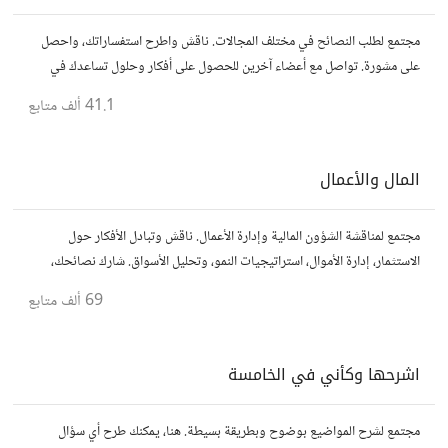
مجتمع لطلب النصائح في مختلف المجالات. ناقش واطرح استفساراتك، واحصل
على مشورة. تواصل مع أعضاء آخرين للحصول على أفكار وحلول تساعدك في
اتخاذ قراراتك.
41.1 ألف
متابع
المال والأعمال
مجتمع لمناقشة الشؤون المالية وإدارة الأعمال. ناقش وتبادل الأفكار حول
الاستثمار، إدارة الأموال، استراتيجيات النمو، وتحليل الأسواق. شارك نصائحك،
تجاربك، وأسئلتك، وتواصل مع محترفين ورجال أعمال آخرين.
69 ألف
متابع
اشرحها وكأني في الخامسة
مجتمع لشرح المواضيع بوضوح وبطريقة بسيطة. هنا، يمكنك طرح أي سؤال