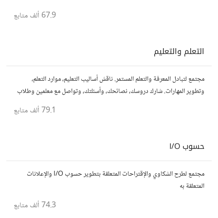
قصصك، واستمتع بنقاشات حول الأفلام والمخرجين والسيناريوهات.
67.9 ألف
متابع
التعلم والتعليم
مجتمع لتبادل المعرفة والتعلم المستمر. ناقش أساليب التعليم، موارد التعلم،
وتطوير المهارات. شارك دروسك، نصائحك، وأسئلتك، وتواصل مع معلمين وطلاب
يسعون لتحقيق المعرفة والتفوق.
79.1 ألف
متابع
حسوب I/O
مجتمع لطرح الشكاوي والإقتراحات المتعلقة بتطوير حسوب I/O والإعلانات
المتعلقة به
74.3 ألف
متابع