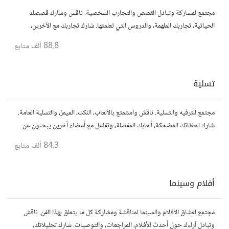
مجتمع لمشاركة وتبادل القصص والتجارب الشخصية. ناقش وشارك قصصك
الحياتية، تجاربك الملهمة، والدروس التي تعلمتها. شارك تجاربك مع الآخرين،
واستفد من قصصهم لتوسيع آفاقك.
88.8 ألف
متابع
تسلية
مجتمع للترفيه والتسلية. ناقش واستمتع بالألعاب، النكت، الميمز، والتسلية العامة.
شارك لحظاتك المضحكة، ألعابك المفضلة، وتفاعل مع أعضاء آخرين يبحثون عن
المتعة والمرح.
84.3 ألف
متابع
أفلام وسينما
مجتمع لعشاق الأفلام والسينما لمناقشة ومشاركة كل ما يتعلق بهذا الفن. ناقش
وتبادل آراءك حول أحدث الأفلام، المراجعات، والتوصيات. شارك تحليلاتك،