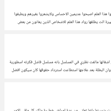
قوا هذا العلم اصبحوا عديمين الاحساس ولايشعروا بغيرهم ويطبقوا
يرة الت يطلقها رواد هذا العلم للاشخاص الذين يعانون من بعض
غر اشقائها مالفت نظري في المسلسل بانه مسلسل فاشل فكرته اسطورية
ه وان البطلة بعد علاجها استطاعت استرداد حقوقها كان سيكون افضل
تي قامت بتربيتها بانها تعاني من عدة امراض خطيرة ولكن كل مافي الامر