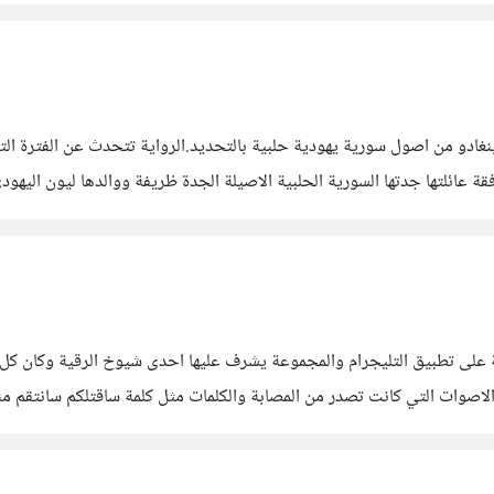
لينغادو من اصول سورية يهودية حلبية بالتحديد.الرواية تتحدث عن الفترة ال
ة عائلتها جدتها السورية الحلبية الاصيلة الجدة ظريفة ووالدها ليون اليهو
مدينة مقهى(جروبي)وكانت تشعر بالسعادة عند اصطحابها لهذا
 تطبيق التليجرام والمجموعة يشرف عليها احدى شيوخ الرقية وكان كل ليل
لاصوات التي كانت تصدر من المصابة والكلمات مثل كلمة ساقتلكم سانتقم م
 جيدا بان هذه المصابة ليس