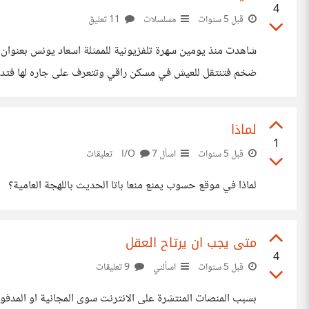
4
قبل 5 سنوات
مسلسلات
11 تعليق
شاهدت منذ يومين سهرة تلفزيونية للممثلة اسعاد يونس بعنوان ح
عن مشاعره..بعد ان تتزوج الرجل الغريب تسكن معه بفيلا بمنطق
لماذا
1
قبل 5 سنوات
اسأل I/O
7 تعليقات
لماذا في موقع حسوب يمنع منعا باتا الحديث باللهجة العامية؟
متى يجب ان يرتاح العقل
4
قبل 5 سنوات
اسألني
9 تعليقات
بسبب المنصات المنتشرة على الانترنت سوى المجانية او المدف