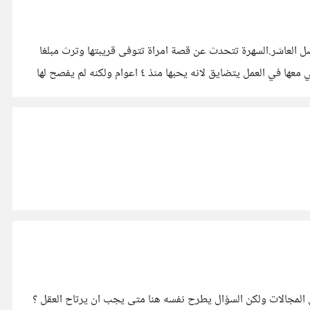
صل العاشر.السهرة تتحدث عن قصة امراة تتوفى قريبتها وترث مبلغا
ضخم فتنتقل للعيش في مسكن راقي وتتعرف على جاره لها فتدعوها الى مناسبة فتتعرف على رجل هناك وترتبط به وعندما يعرف زميلها التي معها في العمل يتضايق لانه يحبها منذ ٤ اعوام ولكنه لم يفصح لها
المجالات ولكن السؤال يطرح نفسه هنا متى يجب ان يرتاح العقل ؟