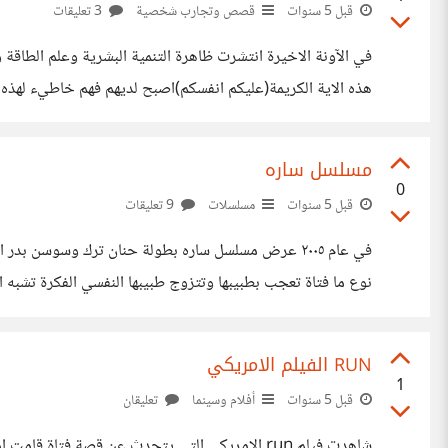
قبل 5 سنوات
قصص وتجارب شخصية
3 تعليقات
في الآونة الاخيرة انتشرت ظاهرة التنمية البشرية وعلم الطاقة
هذه الاية الكريمة(عليكم انفسكم)اصبح لديهم فهم خاطيء لهذه 
المشاكل مثل مشكلة الاكتئاب والقلق يطلقون عليهم كلمة ان
مسلسل ساره
0
قبل 5 سنوات
مسلسلات
9 تعليقات
في عام ٢٠٠٥ عرض مسلسل ساره بطولة حنان ترك وسوس
نوع ما فتاة تعجب بطبيبها وتتزوج طبيبها النفسي الفكرة تشبه
هل تتفقون معي ؟
RUN الفيلم الامريكي
1
قبل 5 سنوات
أفلام وسينما
تعليقان
شاهدت فيلم run الامريكي التي يتحدث عن قصة فتاة