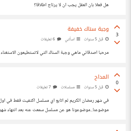
هل فعلا بان العقل يجب ان لا يرتاح اطلاقا؟
وجبة سناك خفيفة
3
قبل 5 سنوات
اسألني
6 تعليقات
مرحبا اصدقائي ماهي وجبة السناك التي لاتستطيعون الاستغناء ع
المداح
0
قبل 5 سنوات
مسلسلات
7 تعليقات
في شهر رمضان الكريم لم اتابع اي مسلسل اكتفيت فقط في اول ا
موضوعنا..موضوعونا هو عن مسلسل سمعت عنه بعد انتهاء شهر 
viuفي الحقيقة يعتبر من افضل المسلسلات العربية لانه ناقش قضية هامة جدا وهي قضية الشعوذة والدجل وكيف