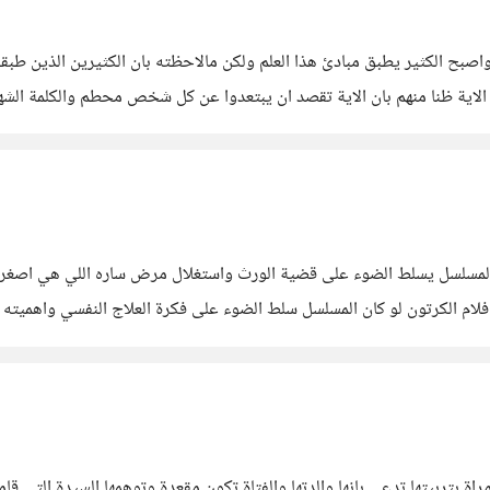
 واصبح الكثير يطبق مبادئ هذا العلم ولكن مالاحظته بان الكثيرين الذين طب
الاية ظنا منهم بان الاية تقصد ان يبتعدوا عن كل شخص محطم والكلمة الشه
ت انسان غير واعي وعيك منخفض في الحقيقة اصبحت ظاهرة مزعجة
ن بدر المسلسل يسلط الضوء على قضية الورث واستغلال مرض ساره اللي هي اص
 افلام الكرتون لو كان المسلسل سلط الضوء على فكرة العلاج النفسي واهميت
 قامت امراة بتربيتها تدعي بانها والدتها والفتاة تكون مقعدة وتوهمها السيدة ال