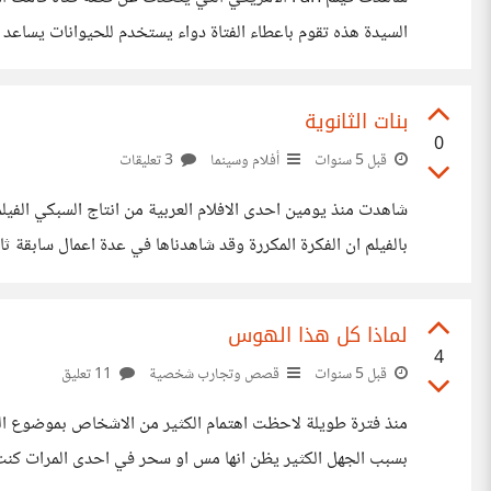
السيدة هذه تقوم باعطاء الفتاة دواء يستخدم للحيوانات يساعد
مستلزمات المنزل فجاة اتاها اتصال ذهبت للرد على الهاتف فذه
بنات الثانوية
0
قبل 5 سنوات
أفلام وسينما
3 تعليقات
بالفيلم ان الفكرة المكررة وقد شاهدناها في عدة اعمال سابقة ث
سمعتم او شاهدتم هذا الفيلم اخبروني عن رائيكم وشكرا
لماذا كل هذا الهوس
4
قبل 5 سنوات
قصص وتجارب شخصية
11 تعليق
منذ فترة طويلة لاحظت اهتمام الكثير من الاشخاص بموضوع الس
بسبب الجهل الكثير يظن انها مس او سحر في احدى المرات كنت ا