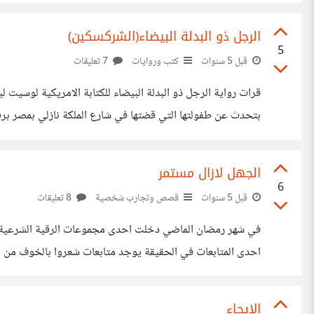
سحر ماكول .وعند بحثي عن سبب هذه المادة الصفراء اتضح لي
الرجل ذو البدلة البيضاء(الشركسكين)
5
قبل 5 سنوات
كتب وروايات
7 تعليقات
قرات رواية الرجل ذو البدلة البيضاء للكتابة الامريكية لوسيت 
بتحدث عن طفولتها التي قضتها في شارع الملكة نازلي بمصر برفق
المقهى التي مازال معروف حتى يومنا هذا التي يقع في وسط ال
الجهل لازال مستمر
6
قبل 5 سنوات
قصص وتجارب شخصية
8 تعليقات
في شهر رمضان الماضي دخلت احدى مجموعات الرقية الشرعية على
احدى المتابعات في الحقيقة يوجد متابعات شعروا بالخوف من ا
المصابة خشيت ان ترسل لي شيء لكن في قرارة نفسي كنت اعلم
الايحاء