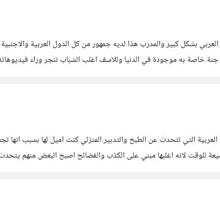
لعربي بشكل كبير والمدرب هذا لديه جمهور من كل الدول العربية والاجنبية
ع جنة خاصة به موجودة في الدنيا وللاسف اغلب الشباب تنجر وراء فيديوهات
جر والمولات!؟انا اسمي
لعربية التي تتحدث عن الطبخ والتدبير المنزلي كنت اميل لها بسبب انها ت
ضيعة للوقت لانه اغلبها مبني على الكذب والفضائح اصبح البعض منهم يتح
اليوتيوب بسببكم وبعد مرور ٢٤ساعه يعود