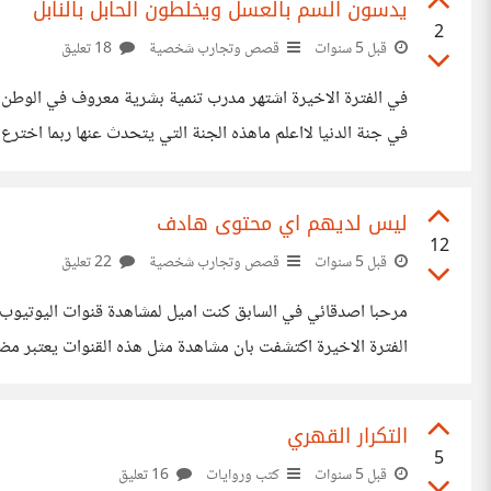
يدسون السم بالعسل ويخلطون الحابل بالنابل
2
قبل 5 سنوات
قصص وتجارب شخصية
18 تعليق
في الفترة الاخيرة اشتهر مدرب تنمية بشرية معروف في الوطن ا
في جنة الدنيا لااعلم ماهذه الجنة التي يتحدث عنها ربما اختر
يومي ويقول انا مستمتع اي استمتاع هذا واي جنة هذه جنة البر
ليس لديهم اي محتوى هادف
12
قبل 5 سنوات
قصص وتجارب شخصية
22 تعليق
مرحبا اصدقائي في السابق كنت اميل لمشاهدة قنوات اليوتيوب ا
الفترة الاخيرة اكتشفت بان مشاهدة مثل هذه القنوات يعتبر م
كذب وتلفيق والبعض يستخدم اسلوب الابتزار العاطفي كأن يقول ساترك 
التكرار القهري
5
قبل 5 سنوات
كتب وروايات
16 تعليق