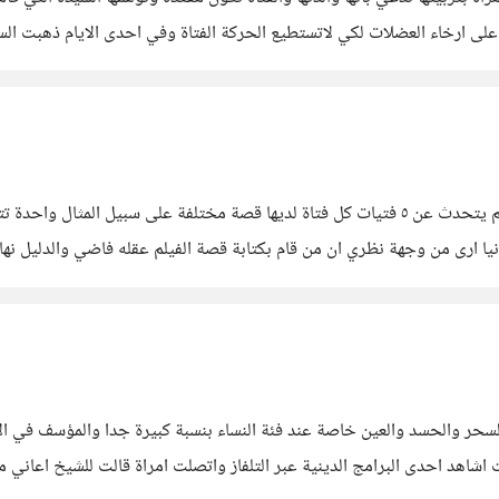
 على ارخاء العضلات لكي لاتستطيع الحركة الفتاة وفي احدى الايام ذهبت ا
بت الفتاة لتسرق بعض قطع الحلوى وعندما
شاهدت منذ يومين احدى الافلام العربية من انتاج السبكي الفيلم يتحدث عن ٥ فتيات كل فتاة لدي
انيا ارى من وجهة نظري ان من قام بكتابة قصة الفيلم عقله فاضي والدليل نها
حر والحسد والعين خاصة عند فئة النساء بنسبة كبيرة جدا والمؤسف في الا
شاهد احدى البرامج الدينية عبر التلفاز واتصلت امراة قالت للشيخ اعاني