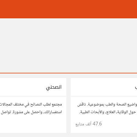
انصحني
واضيع الصحة والطب بموضوعية. ناقش
مجتمع لطلب النصائح في مختلف المجالات
حول الوقاية، العلاج، والأبحاث الطبية.
استفساراتك، واحصل على مشورة. تواصل م
صائحك، وأسئلتك، وتواصل مع أشخاص
للحصول على أفكار وحلول تساعدك في اتخا
47.6 ألف
متابع
1