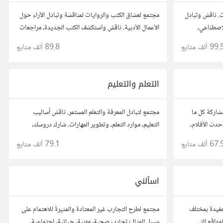
ت. ناقش وتبادل
مجتمع لعشاق الكتب والروايات لمناقشة وتبادل الآراء حول
لاصطناعي،
الأعمال الأدبية. ناقش واستكشف الكتب الجديدة، مراجعات
وأسئلتك،
الروايات، ومشاركة توصيات القراءة. شارك أفكارك،
99. ألف
متابع
89.8 ألف
متابع
نصائحك، وأسئلتك، وتواصل مع قراء آخرين.
التعلم والتعليم
شاركة كل ما
مجتمع لتبادل المعرفة والتعلم المستمر. ناقش أساليب
حدث الأفلام،
التعليم، موارد التعلم، وتطوير المهارات. شارك دروسك،
 قصصك، واستمتع
نصائحك، وأسئلتك، وتواصل مع معلمين وطلاب يسعون
67. ألف
متابع
79.1 ألف
متابع
ريوهات.
لتحقيق المعرفة والتفوق.
اسألني
مفيدة بمختلف
مجتمع لطرح التجارب غير المعتادة والمثيرة للاهتمام على
مواقع التي
سبيل المثال؛ تجارب صحية، مهنية، حياتية، اجتماعية،