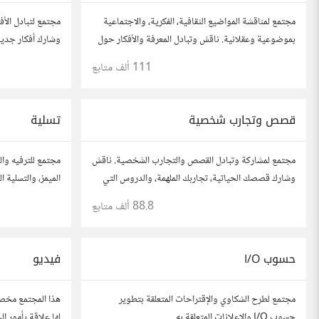
مجتمع لمناقشة المواضيع الثقافية، الفكرية، والاجتماعية
مجتمع لتبادل الأف
بموضوعية وعقلانية. ناقش وتبادل المعرفة والأفكار حول
وشارك أفكار جديد
الأدب، الفنون، الموسيقى، والعادات.
الصندوق. شارك بم
111 ألف
متابع
آخرين.
قصص وتجارب شخصية
تسلية
مجتمع لمشاركة وتبادل القصص والتجارب الشخصية. ناقش
مجتمع للترفيه وال
وشارك قصصك الحياتية، تجاربك الملهمة، والدروس التي
الميمز، والتسلية 
تعلمتها. شارك تجاربك مع الآخرين، واستفد من قصصهم
المفضلة، وتفاعل 
88.8 ألف
متابع
لتوسيع آفاقك.
والمرح.
حسوب I/O
فيديو
مجتمع لطرح الشكاوي والإقتراحات المتعلقة بتطوير
هذا المجتمع مخصص
حسوب I/O والإعلانات المتعلقة به
لها علاقة بأمور ا