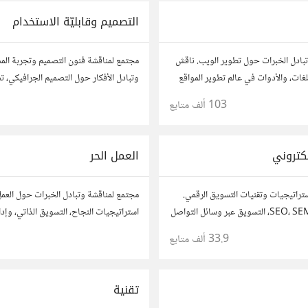
التصميم وقابليّة الاستخدام
بادل الخبرات حول تطوير الويب. ناقش
مجتمع لمناقشة فنون التصميم وتجربة ال
لغات، والأدوات في عالم تطوير المواقع
وتبادل الأفكار حول التصميم الجرافيكي، ت
 مشاريعك، اسأل عن نصائح، وتعاون مع
وقابلية الاستخدام. شارك أفكارك وأسئلتك
103 ألف
متابع
1
وهواة.
مصممين ومتخصصين في تحسين تجربة ال
كتروني
العمل الحر
تراتيجيات وتقنيات التسويق الرقمي.
مجتمع لمناقشة وتبادل الخبرات حول العمل
ناقش وتعلم عن SEO، SEM، التسويق عبر وسائل التواصل
استراتيجيات النجاح، التسويق الذاتي، وإدا
ل البيانات. شارك تجاربك، نصائحك،
شارك قصصك، نصائحك، وأسئلتك، وتواصل
33.9 ألف
متابع
 مع متخصصين في هذا المجال.
في مختلف المجالات.
تقنية