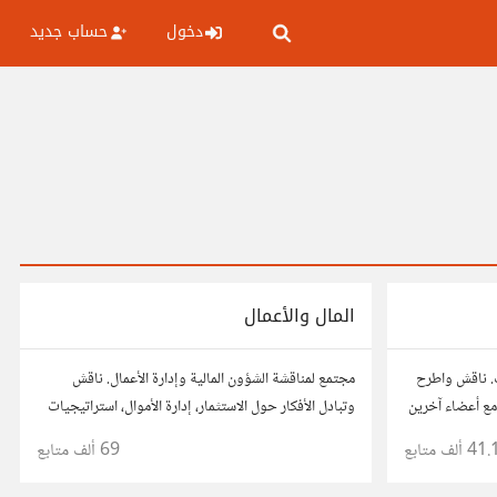
دخول
حساب جديد
المال والأعمال
. ناقش واطرح
مجتمع لمناقشة الشؤون المالية وإدارة الأعمال. ناقش
ع أعضاء آخرين
وتبادل الأفكار حول الاستثمار، إدارة الأموال، استراتيجيات
ذ قراراتك.
النمو، وتحليل الأسواق. شارك نصائحك، تجاربك، وأسئلتك،
41. ألف
متابع
69 ألف
متابع
وتواصل مع محترفين ورجال أعمال آخرين.