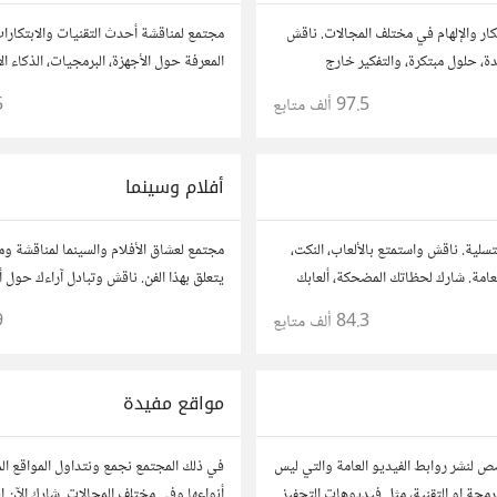
كار والإلهام في مختلف المجالات. ناقش
مجتمع لمناقشة أحدث التقنيات والابتكارا
ة، حلول مبتكرة، والتفكير خارج
المعرفة حول الأجهزة، البرمجيات، الذكاء ا
قترحاتك وأسئلتك، وتواصل مع مفكرين
والأمن السيبراني. شارك أفكارك، نصائحك، 
97.5 ألف
متابع
5
وتواصل مع محبي التقنية والمتخصصين.
أفلام وسينما
تسلية. ناقش واستمتع بالألعاب، النكت،
مجتمع لعشاق الأفلام والسينما لمناقشة وم
العامة. شارك لحظاتك المضحكة، ألعابك
يتعلق بهذا الفن. ناقش وتبادل آراءك حول أ
مع أعضاء آخرين يبحثون عن المتعة
المراجعات، والتوصيات. شارك تحليلاتك،
84.3 ألف
متابع
9
بنقاشات حول الأفلام والمخرجين والسينا
مواقع مفيدة
 لنشر روابط الفيديو العامة والتي ليس
في ذلك المجتمع نجمع ونتداول المواقع ال
لبرمجة او التقنية، مثل فيديوهات التحفيز
أنواعها وفي مختلف المجالات..شارك الآن ال