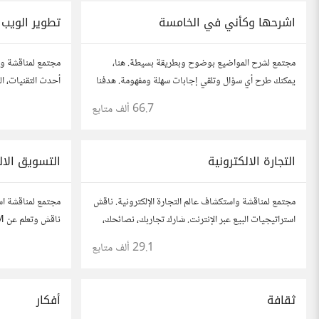
اشرحها وكأني في الخامسة
تطوير الويب
مجتمع لشرح المواضيع بوضوح وبطريقة بسيطة. هنا،
مجتمع لمناقشة وت
يمكنك طرح أي سؤال وتلقي إجابات سهلة ومفهومة. هدفنا
أحدث التقنيات، ال
هو تبسيط المعلومات لتكون سهلة على الجميع، تمامًا كما لو
والتطبيقات. شارك
66.7 ألف
متابع
كنت في الخامسة من عمرك.
مطورين محترفين 
التجارة الالكترونية
التسويق الال
مجتمع لمناقشة واستكشاف عالم التجارة الإلكترونية. ناقش
مجتمع لمناقشة اس
استراتيجيات البيع عبر الإنترنت. شارك تجاربك، نصائحك،
وأسئلتك، وتواصل مع محترفين في هذا المجال.
الاجتماعي، وتحلي
29.1 ألف
متابع
وأسئلتك، وتواصل
ثقافة
أفكار