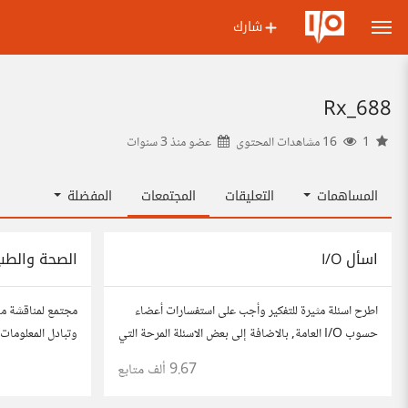
شارك
Rx_688
1
16 مشاهدات المحتوى
عضو منذ
3 سنوات
المساهمات
التعليقات
المجتمعات
المفضلة
اسأل I/O
الصحة والطب
اطرح اسئلة مثيرة للتفكير وأجب على استفسارات أعضاء
مجتمع لمناقشة م
حسوب I/O العامة, بالاضافة إلى بعض الاسئلة المرحة التي
وتبادل المعلومات 
تستمتع بها وتساعدك على التعرف على افكار المتابعين.
شارك مقالاتك، ن
9.67 ألف
متابع
الفكرة مأخوذة من مجتمع AskReddit
مهتمين بالصحة.