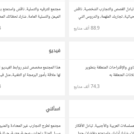
تبادل القصص والتجارب الشخصية. ناقش
مجتمع للترفيه والتسلية. ناقش واستمتع بال
تية، تجاربك الملهمة، والدروس التي
الميمز، والتسلية العامة. شارك لحظاتك الم
اربك مع الآخرين، واستفد من قصصهم
المفضلة، وتفاعل مع أعضاء آخرين يبحثون 
88.9 ألف
متابع
4
والمرح.
فيديو
وي والإقتراحات المتعلقة بتطوير
هذا المجتمع مخصص لنشر روابط الفيديو ا
لها علاقة بأمور البرمجة او التقنية، مثل ف
او محاضرات عامة
74.3 ألف
متابع
4
اسألني
سلسلات العربية والأجنبية. تبادل الأفكار
مجتمع لطرح التجارب غير المعتادة والمثير
ت، شارك آراءك، واستمتع بنقاشات حول
سبيل المثال؛ تجارب صحية، مهنية، حياتية،