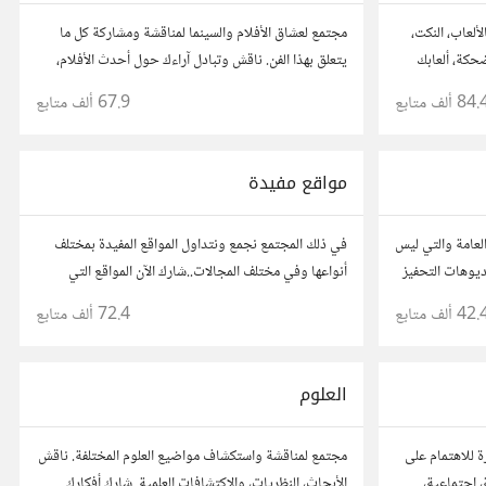
ألعاب، النكت،
مجتمع لعشاق الأفلام والسينما لمناقشة ومشاركة كل ما
ضحكة، ألعابك
يتعلق بهذا الفن. ناقش وتبادل آراءك حول أحدث الأفلام،
عن المتعة
المراجعات، والتوصيات. شارك تحليلاتك، قصصك، واستمتع
84. ألف
متابع
67.9 ألف
متابع
بنقاشات حول الأفلام والمخرجين والسيناريوهات.
مواقع مفيدة
لعامة والتي ليس
في ذلك المجتمع نجمع ونتداول المواقع المفيدة بمختلف
يديوهات التحفيز
أنواعها وفي مختلف المجالات..شارك الآن المواقع التي
أعجبتك أو ترى أنها مفيدة :) رجاء شارك رابط مباشر
42. ألف
متابع
72.4 ألف
متابع
للموقع..المجتمع خاص بالمواقع فقط
العلوم
ة للاهتمام على
مجتمع لمناقشة واستكشاف مواضيع العلوم المختلفة. ناقش
 اجتماعية،
الأبحاث، النظريات، والاكتشافات العلمية. شارك أفكارك