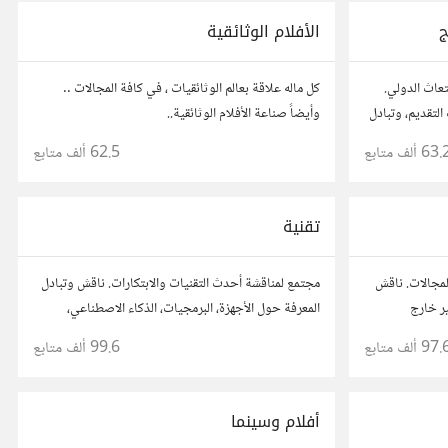
ج
الأفلام الوثائقية
تعاث الدولي.
كل ماله علاقة بعالم الوثائقيات ، في كافة المجالات ..
لتقديم، وتبادل
وأيضاً صناعة الأفلام الوثائقية..
 تجارب الآخرين
63. ألف
متابع
62.5 ألف
متابع
تقنية
المجالات. ناقش
مجتمع لمناقشة أحدث التقنيات والابتكارات. ناقش وتبادل
ير خارج
المعرفة حول الأجهزة، البرمجيات، الذكاء الاصطناعي،
اصل مع مفكرين
والأمن السيبراني. شارك أفكارك، نصائحك، وأسئلتك،
97. ألف
متابع
99.6 ألف
متابع
وتواصل مع محبي التقنية والمتخصصين.
أفلام وسينما