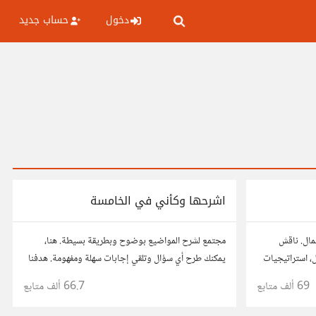
دخول
حساب جديد
اشرحها وكأني في الخامسة
عمال. ناقش
مجتمع لشرح المواضيع بوضوح وبطريقة بسيطة. هنا،
ال، استراتيجيات
يمكنك طرح أي سؤال وتلقي إجابات سهلة ومفهومة. هدفنا
ربك، وأسئلتك،
هو تبسيط المعلومات لتكون سهلة على الجميع، تمامًا كما لو
69 ألف
متابع
66.7 ألف
متابع
كنت في الخامسة من عمرك.