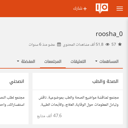
شارك
roosha_0
57
51.8 ألف مشاهدات المحتوى
عضو منذ
6 سنوات
المساهمات
التعليقات
المجتمعات
المفضلة
الصحة والطب
انصحني
مجتمع لمناقشة مواضيع الصحة والطب بموضوعية. ناقش
مجتمع لطلب النص
وتبادل المعلومات حول الوقاية، العلاج، والأبحاث الطبية.
استفساراتك، واح
شارك مقالاتك، نصائحك، وأسئلتك، وتواصل مع أشخاص
للحصول على أفكار
47.6 ألف
متابع
مهتمين بالصحة.