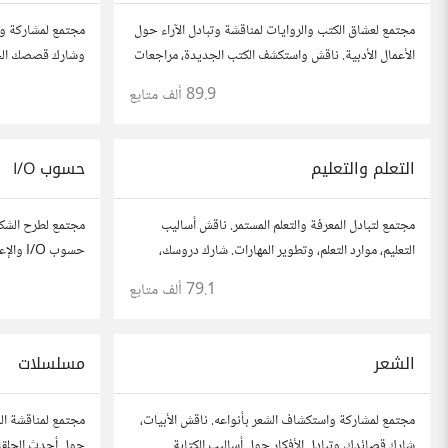
مجتمع لعشاق الكتب والروايات لمناقشة وتبادل الآراء حول
مجتمع لمشاركة و
الأعمال الأدبية. ناقش واستكشف الكتب الجديدة، مراجعات
وشارك قصصك الحيا
الروايات، ومشاركة توصيات القراءة. شارك أفكارك،
تعلمتها. شارك تج
89.9 ألف
متابع
نصائحك، وأسئلتك، وتواصل مع قراء آخرين.
لتوسيع آفاقك.
التعلم والتعليم
حسوب I/O
مجتمع لتبادل المعرفة والتعلم المستمر. ناقش أساليب
مجتمع لطرح الشكا
التعليم، موارد التعلم، وتطوير المهارات. شارك دروسك،
حسوب I/O والإعلانات المتعلقة به
نصائحك، وأسئلتك، وتواصل مع معلمين وطلاب يسعون
79.1 ألف
متابع
لتحقيق المعرفة والتفوق.
الشعر
مسلسلات
مجتمع لمشاركة واستكشاف الشعر بأنواعه. ناقش الأبيات،
مجتمع لمناقشة الم
شارك قصائدك، وتبادل الأفكار حول أساليب الكتابة
حول أحدث الحلقا