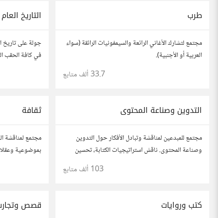
طرب
التاريخ العام
مجتمع لتشارك الأغاني الرائعة والسيمفونيات الرائقة (سواء
جولة على تاريخ الع
العربية أو الأجنبية).
في كافة الحقب الز
33.7 ألف
متابع
التدوين وصناعة المحتوى
ثقافة
مجتمع للمبدعين لمناقشة وتبادل الأفكار حول التدوين
مجتمع لمناقشة الم
وصناعة المحتوى. ناقش استراتيجيات الكتابة، تحسين
بموضوعية وعقلاني
محركات البحث، وإنتاج المحتوى المرئي والمسموع. شارك
الأدب، الفنون، ال
103 ألف
متابع
أفكارك وأسئلتك، وتواصل مع كتّاب ومبدعين آخرين.
كتب وروايات
قصص وتجارب