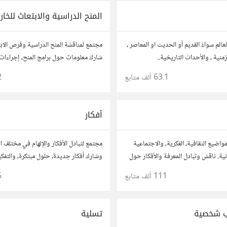
المنح الدراسية والابتعاث للخار
الم سواءً القديم أو الحديث او المعاصر ،
مجتمع لمناقشة المنح الدراسية وفرص الاب
منية ، والأحداث التاريخية..
شارك معلومات حول برامج المنح، إجراءات ا
نصائح حول الدراسة في الخارج. استفد من
63.1 ألف
متابع
2
وشارك تجربتك.
أفكار
واضيع الثقافية، الفكرية، والاجتماعية
مجتمع لتبادل الأفكار والإلهام في مختلف 
ة. ناقش وتبادل المعرفة والأفكار حول
وشارك أفكار جديدة، حلول مبتكرة، والتفك
موسيقى، والعادات.
الصندوق. شارك بمقترحاتك وأسئلتك، وتو
111 ألف
متابع
6
آخرين.
 شخصية
تسلية