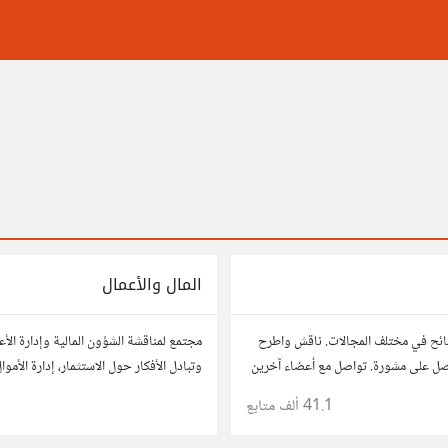
المال والأعمال
ائح في مختلف المجالات. ناقش واطرح
مجتمع لمناقشة الشؤون المالية وإدارة الأ
صل على مشورة. تواصل مع أعضاء آخرين
وتبادل الأفكار حول الاستثمار، إدارة الأمو
 وحلول تساعدك في اتخاذ قراراتك.
النمو، وتحليل الأسواق. شارك نصائحك، تجا
41.1 ألف
متابع
وتواصل مع محترفين ورجال أعمال آخرين.