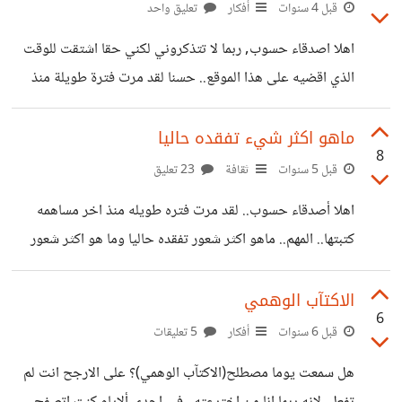
سجيتك بينهم… الأمر يختلف عندما تذهب للكلية وتختلط
قبل 4 سنوات
أفكار
تعليق واحد
بالكثير ممن يختلفون عنك ويملكون آراءا تعارض خاصتك،
اهلا اصدقاء حسوب, ربما لا تتذكروني لكني حقا اشتقت للوقت
وعقائد تختلف عن عقيدتك… وكشخص عفوي وتلقائي ، دائما ما
الذي اقضيه على هذا الموقع.. حسنا لقد مرت فترة طويلة منذ
اجد صعوبة في وضع حدود واضحة مع الاخرين، وخاصة ان كان
اخر مساهمة لي و هذا بسبب انشغالي بالدراسة فقد كنت في
الشخص المقابل
المرحلة الأخيرة من المرحلة الثانوية و الجميع يعلم بكمية التعب
ماهو اكثر شيء تفقده حاليا
8
والجهد المبذولين في هذه المرحلة... على اية حال... لقد اكملتها و
قبل 5 سنوات
ثقافة
23 تعليق
اكملتها بمعدل عال و الحمد لله معدل يؤهلني للقبول في اي كلية
اهلا أصدقاء حسوب.. لقد مرت فتره طويله منذ اخر مساهمه
ارغبها... و هنا صلب الموضوع...خلال الفترة الأخيرة , ادركت و
كتبتها.. المهم.. ماهو اكثر شعور تفقده حاليا وما هو اكثر شعور
بشدة اهمية وجود هدف نحيا
تشتاق اليه وتحتاجه حقا.. في كل فتره معينه تكون حياتنا تسير
وفق نمط معين نفقده بمرور الوقت ونحن لانشعر الا وان النمط
الاكتآب الوهمي
6
قد تغير.. فمثلا انت حين تتذكر الماضي ستجد انك كنت تعيش
قبل 6 سنوات
أفكار
5 تعليقات
حياتك بطريقه معينه تختلف عن الحاليه وربما تشتاق لتلك الفتره
هل سمعت يوما مصطلح(الاكتآب الوهمي)؟ على الارجح انت لم
الماضيه وتتمنى ان تعيد تلك الوتيره... بالنسبه لي اكثر ماافتقده