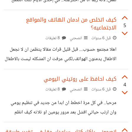
تفعل، لانه ربما انا من اخترعته.. في إحدى ألايام كنت اتصفح
هو الشعور بالانتظام... ليس في البيئه
الانستقرام وظهر امامي منشور محتواه كان سلبي بعض الشيء
ويتكلم عن ان الحياة لم تعد تحتمل وعن ان الشخص يختنق
كيف اتخلص من ادمان الهاتف والمواقع
5
الاجتماعيه؟
بسبب الضغوطات التي يمر بها وما إلى ذلك.. ذهبت الى قسم
التعليقات لاجد الجميع يجهش بالبكاء وانه يريد ان ينهي حياته...
قبل 6 سنوات
انصحني
8 تعليقات
واخذت افكر في اني رأيت الكثير من المنشورات المشابهه له
اهلا مجتمع حسوب... قبل قليل قرات مقالا يتظمن ان لا نجعل
وحين اقول الكثير فأني اعني حقا الكثير،كلها تدور عن
الاطفال يدمنون الهواتف,لكني عرفت ان المشكله ليست بالاطفال
وانما بنا نحن من نكبرهم سنا فالاطفال فقط يقلدوننا ويفعلون ما
نفعل فاذا كنا نحن المدمنين على الهواتف فكيف هم؟! لذلك انا
كيف احافظ على روتيني اليومي
4
اريد مساعدتكم في التخلص من ادمان الهاتف لانه حقا اخذ حيزا
قبل 6 سنوات
انصحني
8 تعليقات
كبيرا في حياتي وانا ايضا لدي دراسه واشياء اخرى اهم هل
مرحبا.. في كل مرة اخطط ان ابدا من جديد في تنظيم يومي
لديكم تجارب سابقه في التخلص من ادمان الهاتف؟ افيدونا
وان ارتب حياتي افشل بعد مرور يومين او ثلاثه كيف انظم
افادكم الله...
نومي وحياتي لاني حقا سامت من العيش بعشوائيه؟؟