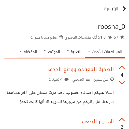
الرئيسية
roosha_0
57
51.8 ألف مشاهدات المحتوى
عضو منذ
6 سنوات
المساهمات الأحدث
التعليقات
المجتمعات
المفضلة
الصحبة المعقدة ووضع الحدود
4
قبل سنتين
انصحني
4 تعليقات
السلا عليكم أصدقاء حسوب… قد مرت سنتان على آخر مساهمة
لي هنا، على الرغم من مرورها السريع الا أنها كانت تحمل
الكثير… ان تصبح في مجتمع أكبر يعني أنك ستقابل أناسًا كُثر،
ولن تعود لمجموعة الأصدقاء الصغيرة الي كنت تتصرف على
الاختيار الصعب
2