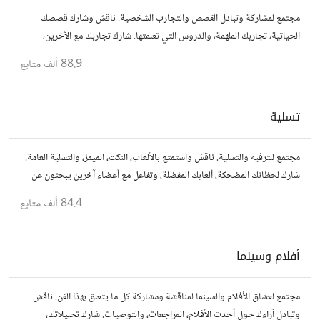
مجتمع لمشاركة وتبادل القصص والتجارب الشخصية. ناقش وشارك قصصك
الحياتية، تجاربك الملهمة، والدروس التي تعلمتها. شارك تجاربك مع الآخرين،
واستفد من قصصهم لتوسيع آفاقك.
88.9 ألف
متابع
تسلية
مجتمع للترفيه والتسلية. ناقش واستمتع بالألعاب، النكت، الميمز، والتسلية العامة.
شارك لحظاتك المضحكة، ألعابك المفضلة، وتفاعل مع أعضاء آخرين يبحثون عن
المتعة والمرح.
84.4 ألف
متابع
أفلام وسينما
مجتمع لعشاق الأفلام والسينما لمناقشة ومشاركة كل ما يتعلق بهذا الفن. ناقش
وتبادل آراءك حول أحدث الأفلام، المراجعات، والتوصيات. شارك تحليلاتك،