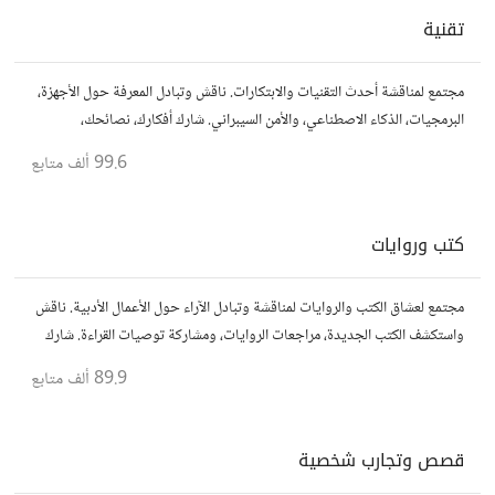
تقنية
مجتمع لمناقشة أحدث التقنيات والابتكارات. ناقش وتبادل المعرفة حول الأجهزة،
البرمجيات، الذكاء الاصطناعي، والأمن السيبراني. شارك أفكارك، نصائحك،
وأسئلتك، وتواصل مع محبي التقنية والمتخصصين.
99.6 ألف
متابع
كتب وروايات
مجتمع لعشاق الكتب والروايات لمناقشة وتبادل الآراء حول الأعمال الأدبية. ناقش
واستكشف الكتب الجديدة، مراجعات الروايات، ومشاركة توصيات القراءة. شارك
أفكارك، نصائحك، وأسئلتك، وتواصل مع قراء آخرين.
89.9 ألف
متابع
قصص وتجارب شخصية