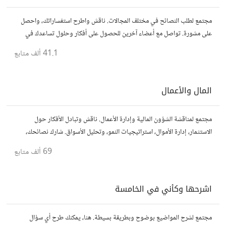
مجتمع لطلب النصائح في مختلف المجالات. ناقش واطرح استفساراتك، واحصل
على مشورة. تواصل مع أعضاء آخرين للحصول على أفكار وحلول تساعدك في
اتخاذ قراراتك.
41.1 ألف
متابع
المال والأعمال
مجتمع لمناقشة الشؤون المالية وإدارة الأعمال. ناقش وتبادل الأفكار حول
الاستثمار، إدارة الأموال، استراتيجيات النمو، وتحليل الأسواق. شارك نصائحك،
تجاربك، وأسئلتك، وتواصل مع محترفين ورجال أعمال آخرين.
69 ألف
متابع
اشرحها وكأني في الخامسة
مجتمع لشرح المواضيع بوضوح وبطريقة بسيطة. هنا، يمكنك طرح أي سؤال