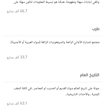
وتلقي إجابات سهلة ومفهومة. هدفنا هو تبسيط المعلومات لتكون سهلة على
الجميع، تمامًا كما لو كنت في الخامسة من عمرك.
66.7 ألف
متابع
طرب
مجتمع لتشارك الأغاني الرائعة والسيمفونيات الرائقة (سواء العربية أو الأجنبية).
33.7 ألف
متابع
التاريخ العام
جولة على تاريخ العالم سواءً القديم أو الحديث او المعاصر ، في كافة الحقب
الزمنية ، والأحداث التاريخية..
63.1 ألف
متابع