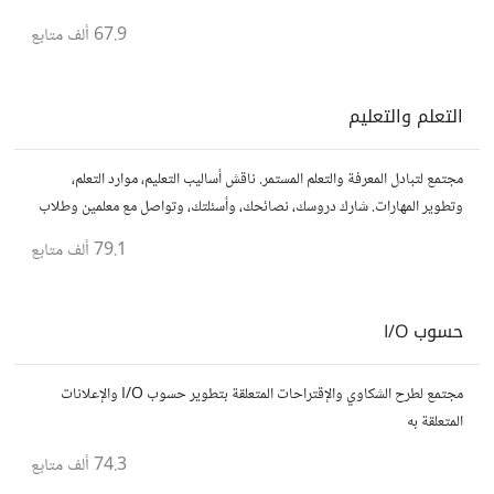
قصصك، واستمتع بنقاشات حول الأفلام والمخرجين والسيناريوهات.
67.9 ألف
متابع
التعلم والتعليم
مجتمع لتبادل المعرفة والتعلم المستمر. ناقش أساليب التعليم، موارد التعلم،
وتطوير المهارات. شارك دروسك، نصائحك، وأسئلتك، وتواصل مع معلمين وطلاب
يسعون لتحقيق المعرفة والتفوق.
79.1 ألف
متابع
حسوب I/O
مجتمع لطرح الشكاوي والإقتراحات المتعلقة بتطوير حسوب I/O والإعلانات
المتعلقة به
74.3 ألف
متابع