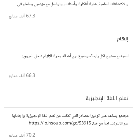
والاكتشافات العلمية. شارك أفكارك وأسئلتك، وتواصل مع مهتمين وعلماء في
مختلف التخصصات العلمية.
67.3 ألف
متابع
إلهام
المجتمع مفتوح لكل رابط/موضوع ترى أنه قد يحرك الإلهام داخل العروق!
66.3 ألف
متابع
تعلم اللغة الإنجليزية
مجتمع يساعد على توفير المصادر التي تمكنك من تعلم اللغة الإنجليزية وإجادتها
عبر الانترنت. ابدأ من هنا: https://io.hsoub.com/go/53915
70.2 ألف
متابع