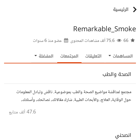
الرئيسية
Remarkable_Smoke
66
75.6 ألف مشاهدات المحتوى
عضو منذ
6 سنوات
المساهمات
التعليقات
المجتمعات
المفضلة
الصحة والطب
مجتمع لمناقشة مواضيع الصحة والطب بموضوعية. ناقش وتبادل المعلومات
حول الوقاية، العلاج، والأبحاث الطبية. شارك مقالاتك، نصائحك، وأسئلتك،
وتواصل مع أشخاص مهتمين بالصحة.
47.6 ألف
متابع
انصحني