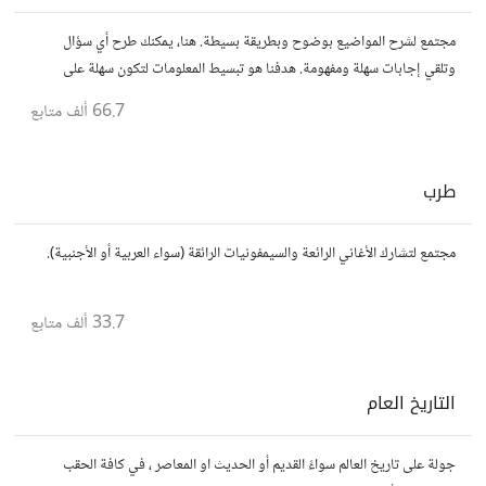
مجتمع لشرح المواضيع بوضوح وبطريقة بسيطة. هنا، يمكنك طرح أي سؤال
وتلقي إجابات سهلة ومفهومة. هدفنا هو تبسيط المعلومات لتكون سهلة على
الجميع، تمامًا كما لو كنت في الخامسة من عمرك.
66.7 ألف
متابع
طرب
مجتمع لتشارك الأغاني الرائعة والسيمفونيات الرائقة (سواء العربية أو الأجنبية).
33.7 ألف
متابع
التاريخ العام
جولة على تاريخ العالم سواءً القديم أو الحديث او المعاصر ، في كافة الحقب