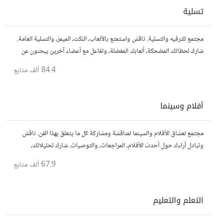
تسلية
مجتمع للترفيه والتسلية. ناقش واستمتع بالألعاب، النكت، الميمز، والتسلية العامة.
شارك لحظاتك المضحكة، ألعابك المفضلة، وتفاعل مع أعضاء آخرين يبحثون عن
المتعة والمرح.
84.4 ألف
متابع
أفلام وسينما
مجتمع لعشاق الأفلام والسينما لمناقشة ومشاركة كل ما يتعلق بهذا الفن. ناقش
وتبادل آراءك حول أحدث الأفلام، المراجعات، والتوصيات. شارك تحليلاتك،
قصصك، واستمتع بنقاشات حول الأفلام والمخرجين والسيناريوهات.
67.9 ألف
متابع
التعلم والتعليم