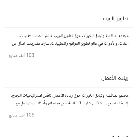
تطوير الويب
مجتمع لمناقشة وتبادل الخبرات حول تطوير الويب. ناقش أحدث التقنيات،
اللغات، والأدوات في عالم تطوير المواقع والتطبيقات. شارك مشاريعك، اسأل عن
نصائح، وتعاون مع مطورين محترفين وهواة.
103 ألف
متابع
ريادة الأعمال
مجتمع لمناقشة وتبادل الخبرات حول ريادة الأعمال. ناقش استراتيجيات النجاح،
إدارة المشاريع، والابتكار. شارك أفكارك، قصص نجاحك، وأسئلتك، وتواصل مع
رواد أعمال آخرين لتطوير مشروعاتك.
106 ألف
متابع