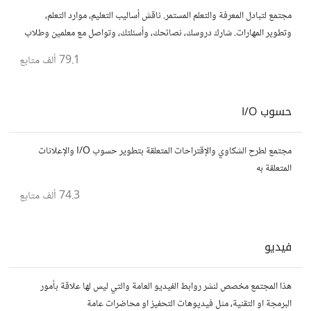
مجتمع لتبادل المعرفة والتعلم المستمر. ناقش أساليب التعليم، موارد التعلم،
وتطوير المهارات. شارك دروسك، نصائحك، وأسئلتك، وتواصل مع معلمين وطلاب
يسعون لتحقيق المعرفة والتفوق.
79.1 ألف
متابع
حسوب I/O
مجتمع لطرح الشكاوي والإقتراحات المتعلقة بتطوير حسوب I/O والإعلانات
المتعلقة به
74.3 ألف
متابع
فيديو
هذا المجتمع مخصص لنشر روابط الفيديو العامة والتي ليس لها علاقة بأمور
البرمجة او التقنية، مثل فيديوهات التحفيز او محاضرات عامة