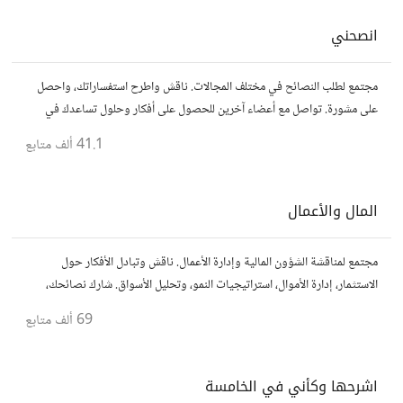
انصحني
مجتمع لطلب النصائح في مختلف المجالات. ناقش واطرح استفساراتك، واحصل
على مشورة. تواصل مع أعضاء آخرين للحصول على أفكار وحلول تساعدك في
اتخاذ قراراتك.
41.1 ألف
متابع
المال والأعمال
مجتمع لمناقشة الشؤون المالية وإدارة الأعمال. ناقش وتبادل الأفكار حول
الاستثمار، إدارة الأموال، استراتيجيات النمو، وتحليل الأسواق. شارك نصائحك،
تجاربك، وأسئلتك، وتواصل مع محترفين ورجال أعمال آخرين.
69 ألف
متابع
اشرحها وكأني في الخامسة