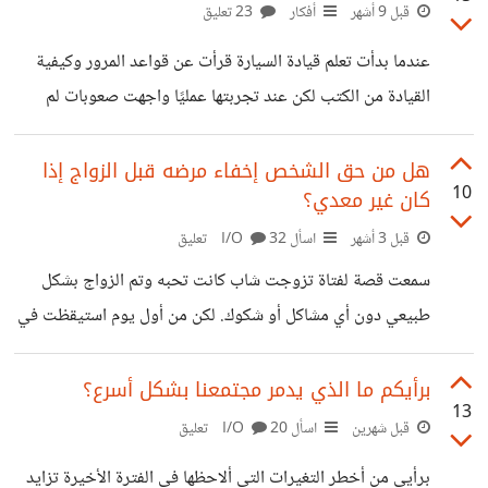
المدارس أو أهملت هذه المادة وركزت على الجوانب التقنية
قبل 9 أشهر
أفكار
23 تعليق
والمعرفية فقط تاركة فراغًا قيميًا وروحيًا ما أتاح للجيل الجديد
عندما بدأت تعلم قيادة السيارة قرأت عن قواعد المرور وكيفية
التعرض لتأثيرات خارجية وأفكار ثقافية واجتماعية قد تتناقض
القيادة من الكتب لكن عند تجربتها عمليًا واجهت صعوبات لم
مع المبادئ الأخلاقية الأساسية برأيي تأثير الإهمال يظهر في
أتوقعها مثل حركة المرور المفاجئة أخطاء بسيطة في التحكم
سلوكيات الشباب ضعف الالتزام بالقيم والتمييز بين
بالمقود وصعوبة تقدير المسافات في البداية شعرت بالتوتر
هل من حق الشخص إخفاء مرضه قبل الزواج إذا
10
كان غير معدي؟
والخوف لكن مع كل تجربة تعلمت الصبر والانتباه والتفكير
بسرعة واستفدت من ملاحظتي وطلبت نصائح من أشخاص أكثر
قبل 3 أشهر
اسأل I/O
32 تعليق
خبرة هذه التجربة علمتني مهارات لا يمكن تعلمها من الكتب فقط
سمعت قصة لفتاة تزوجت شاب كانت تحبه وتم الزواج بشكل
لاحظت من هذه التجربة أن العمل العملي يعرّفنا على أمور لا
طبيعي دون أي مشاكل أو شكوك. لكن من أول يوم استيقظت في
تشرحها الكتب مثل
الصباح لتجد آثار مياه بجانبها على السرير. لم تفهم ما يحدث
وعندما سألت زوجها أخبرها أن المياه وقعت منه. ثم بعد أيام
برأيكم ما الذي يدمر مجتمعنا بشكل أسرع؟
13
لاحظت أنه يستيقظ مبكرًا ويغير المفارش قبل أن تدرك الأمر
قبل شهرين
اسأل I/O
20 تعليق
وعندما أصرت أن تفهم قال بهدوء إنه يعاني من مشكلة التبول
برأيي من أخطر التغيرات التي ألاحظها في الفترة الأخيرة تزايد