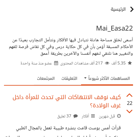
الرئيسية
Mai_Easa22
أسعى لخلق مساحة هادئة نتبادل فيها الأفكار ونتأمل التجارب بعيدًا عن
الأحكام المسبقة أؤمن بأن في كل حكاية درس وفي كل نقاش فرصة للفهم
والتغيير هنا نلتقي لنفهم أنفسنا والآخرين بطريقة أعمق
5.35 ألف
217 ألف مشاهدات المحتوى
عضو منذ
سنة واحدة
المساهمات الأكثر شيوعاً
التعليقات
المجتمعات
كيف نوقف الانتهاكات التي تحدث للمرأة داخل
22
غرف الولادة؟
قبل شهرين
أفكار
37 تعليق
قرأت أمس بوست قامت بنشره طبيبة تعمل بالمجال الطبي