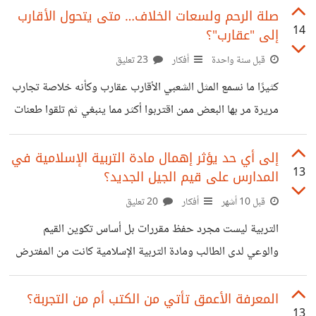
خيانة للثقة أو موقفًا غير أخلاقي وهنا يبدأ الصراع الداخلي هل
صلة الرحم ولسعات الخلاف… متى يتحول الأقارب
14
إلى "عقارب"؟
تتدخل وتكشف الحقيقة لأنك ترى أن الصمت مشاركة في الظلم
أم تختار الابتعاد وترك الأمر للزمن خشية من عواقب المواجهة أو
قبل سنة واحدة
أفكار
23 تعليق
حفاظًا على علاقتك بهذا الصديق أتذكر موقفًا واقعيًا حدث مع
كثيرًا ما نسمع المثل الشعبي الأقارب عقارب وكأنه خلاصة تجارب
إحدى صديقاتي اكتشفت أن صديقتها المقربة تخون
مريرة مر بها البعض ممن اقتربوا أكثر مما ينبغي ثم تلقوا طعنات
لم يتوقعوها فالمفارقة أن صلة الرحم التي أمرنا الله بها وجعلها
من أعظم القرب تكون أحيانًا مصدرًا للألم بدلًا من أن تكون سندًا
إلى أي حد يؤثر إهمال مادة التربية الإسلامية في
13
المدارس على قيم الجيل الجديد؟
بعض الخلافات تبدأ بأمور بسيطة ميراث زواج أو حتى اختلاف
في الرأي ثم تتضخم لتتحول إلى قطيعة طويلة أو أذى مباشر قد
قبل 10 أشهر
أفكار
20 تعليق
يكون بالكلام الجارح أو التدخل في الخصوصيات أو حتى بالحسد
التربية ليست مجرد حفظ مقررات بل أساس تكوين القيم
والتقليل من النجاح
والوعي لدى الطالب ومادة التربية الإسلامية كانت من المفترض
أن تشكل شخصيته توجه سلوكه وتبني وعيه بالمسؤولية الصدق
التسامح والعدل لكن الواقع مختلف كثيرًا فقد قللت كثير من
المعرفة الأعمق تأتي من الكتب أم من التجربة؟
13