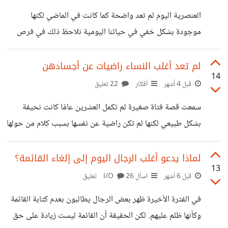
وواصل الكل يومه كأن شيئًا لم يكن" "وفي مشهد آخر أب ينهال
العنصرية اليوم لم تعد واضحة كما كانت في الماضي لكنها
على ابنته الصغيرة ضربًا مبرحًا في
موجودة بشكل خفي في حياتنا اليومية نلاحظ ذلك في فرص
العمل التعليم أو حتى التعاملات الاجتماعية أحيانًا يُرفض شخص
بسبب أصله أو لونه بطريقة غير مباشرة أو يُحاسب أكثر من
لم تعد أغلب النساء راضيات عن أجسادهن
14
الآخرين لنفس الأخطاء بعض الشركات تُفضل المتقدمين من
قبل 4 أشهر
أفكار
22 تعليق
خلفيات معينة رغم وجود كفاءات متساوية الطلاب من بعض
سمعت قصة فتاة صغيرة لم تكمل العشرين عامًا كانت نحيفة
المناطق أو الأعراق يُحرمون من فرص المنح أو الأنشطة المميزة
بشكل طبيعي لكنها لم تكن راضية عن نفسها بسبب كلام من حولها
أيضًا التعليقات الساخرة أو السلوكيات الصغيرة تقلل من قيمة
وشعورها الدائم بأنها ليست جميلة. فبدأت تستخدم كريمات
شخص بناءً على أصله
مجهولة المصدر وأدوية لزيادة الوزن وتكبير الصدر دون استشارة
لماذا يدعو أغلب الرجال اليوم إلى إلغاء القائمة؟
13
طبيب فقط بناءً على نصائح صديقاتها وإعلانات على الإنترنت.
قبل 6 أشهر
اسأل I/O
26 تعليق
بعد فترة ظهر لديها تورم في تلك المنطقة وكان هناك اشتباه في
في الفترة الأخيرة ظهر بعض الرجال يطالبون بعدم كتابة القائمة
وجود ورم فبدل أن تحب نفسها وتظهر جمالها الطبيعي أصبحت
وكأنها ظلم عليهم. لكن الحقيقة أن القائمة ليست زيادة على حق
تعاني بسبب المرض وتحول تفكيرها من شكلها إلى التحاليل