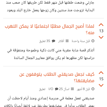
صغير تتضخم وأي تصرف بسيط يتحول لمشكلة كبيرة كل طرف
جارتي وضعت طفلتها قبل شهر فقط لكن طريقها كان صعب منذ
يحب الآخر بصدق لكن طريقة التعبير عن الحب مختلفة وهذا
البداية تزوجت منذ سنتين وكان زوجها يعمل خارج البلد ويعود
جعل
كل فترة ومع مرور الوقت بدأت المشاكل تظهر بينهما لكنه كان
يطمئنها دائمًا أنه لن يترك بيته لكن في شهرها السابع اكتشفت أنه
لماذا أصبح الجمال مطلبًا اجتماعيًا لا يمكن التهرب
13
منه؟
يريد الزواج بامرأة أخرى وقال لها إنه يريد فتح بيت جديد
وطلب منها أن تعود إلى أهلها حتى تهدأ الأمور وبعد ذلك بأيام
قبل سنة واحدة
أفكار
35 تعليق
قليلة توقف عن التواصل معها تمامًا ولم يسأل عنها طوال حملها
أتذكر قصة شابة مقربة مني كانت ذكية وطموحة ومتفوّقة في
ثم طلقها
دراستها لكن مظهرها لم يكن يوافق معايير الجمال السائدة
تقدمت لوظيفة مؤهلة لها أكثر من أي مرشح آخر لكنها فوجئت
برفضها وعلمت من موظف أن الشركة تفضل موظفات بمظهر
كيف تجعل صديقتي الطلاب يتوقفون عن
15
مضايقتها؟
يتناسب مع صورة المكان هذه العبارة كسرت بداخلها شيئا لم
يلتئم بسهولة "أما الحكاية الأشد قسوة فكانت لفتاة من دائرة
قبل 8 أشهر
اسأل I/O
25 تعليق
معارفي كانت على وشك الزواج بعد خطوبة استمرت عاما كاملا
صديقتي تعمل معلمة في مدرسة إعدادي ومنذ أيام لاحظت أن
حتى جاء لقاء عائلي رأت فيه والدة العريس صورا لفتاة أخرى
بعض الطلاب بدأوا في مضايقتها بطريقة غير لائقة أحيانًا بالكلام