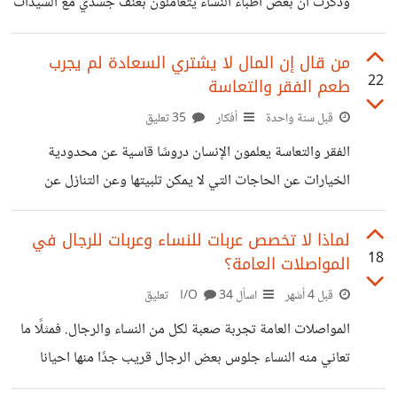
وذكرت أن بعض أطباء النساء يتعاملون بعنف جسدي مع السيدات
أثناء الولادة ويقومون بالتعدي على السيدات جنسيًا في غرفة
العمليات وبعد ذلك يتباهى الطبيب بما فعله من اعتداء جنسي
من قال إن المال لا يشتري السعادة لم يجرب
22
طعم الفقر والتعاسة
ولفظي أو ضربه للمريضة على وجهها أثناء الولادة لأسكاتها
وإجراء فحوصات بشكل عنيف ومتكرر وأحيانًا بدون تخدير
قبل سنة واحدة
أفكار
35 تعليق
والتمريض لا يعترض ويشارك معه هذه الممارسات تعكس وجود
الفقر والتعاسة يعلمون الإنسان دروسًا قاسية عن محدودية
مشكلة متكررة داخل بعض المستشفيات أثناء الولادة والتعامل
الخيارات عن الحاجات التي لا يمكن تلبيتها وعن التنازل عن
معها بشكل جاد لا يجب أن يتوقف عند
كرامته أحيانًا لمجرد البقاء على قيد الحياة المال ليس كل شيء
بالطبع لكنه يفتح أبوابًا للحرية للأمان ولراحة البال التي يغفل
لماذا لا تخصص عربات للنساء وعربات للرجال في
18
المواصلات العامة؟
عنها كثيرون تظهر تأثيرات قلة المال بوضوح في الحياة
اليومية..طفل يترك المدرسة للعمل لمساعدة أسرته ويفقد فرص
قبل 4 أشهر
اسأل I/O
34 تعليق
التعليم أسرة تكاد لا تسد جوعها فتتعرض للصراع النفسي
المواصلات العامة تجربة صعبة لكل من النساء والرجال. فمثلًا ما
المستمر شخص مريض لا يستطيع تحمل تكاليف العلاج فيزداد
تعاني منه النساء جلوس بعض الرجال قريب جدًا منها احيانا
شعوره بالعجز واليأس وشاب يحلم ببدء
بدون سبب وبيكون موجود اماكن فارغة او التحديق المزعج أو