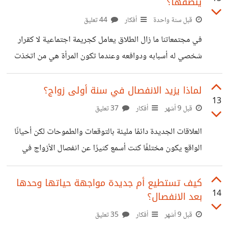
يُنصفها؟
وتستمد صبرها من حبها لها وشعورها بالواجب تجاهها لم يكن ما
تفعله بطولة ولا دراما بل كان امتدادًا لما يفعله كثيرين من حولنا
قبل سنة واحدة
أفكار
44 تعليق
أولئك الذين يضعون أنفسهم في المرتبة الأخيرة فبر الوالدين
في مجتمعاتنا ما زال الطلاق يعامل كجريمة اجتماعية لا كقرار
ليس محل نقاش لكن البر لا يعني أن نحرق
شخصي له أسبابه ودوافعه وعندما تكون المرأة هي من اتخذت
القرار تبدأ موجة الأحكام القاسية كأنها خرجت عن الصف أو
تخلت عن مسؤولياتها لا يُسأل أحد عن الألم الذي عاشته أو حجم
لماذا يزيد الانفصال في سنة أولى زواج؟
13
الخسائر التي دفعتها قبل أن تُقدم على تلك الخطوة بل يُحاصرها
قبل 9 أشهر
أفكار
37 تعليق
الناس بنظراتهم وكلماتهم كأنهم يريدون منها أن تُبرر لنهاية كانت
العلاقات الجديدة دائمًا مليئة بالتوقعات والطموحات لكن أحيانًا
هي آخر من يتمناها مثال واقعي يتكرر كل يوم إحدى النساء
الواقع يكون مختلفًا كنت أسمع كثيرًا عن انفصال الأزواج في
تزوجت صغيرة السن من رجل أحبته
السنة الأولى صديقة لي تزوجت حديثًا وكانت متحمسة للعيش
مع زوجها لكنه سريع الغضب ويميل للانعزال عند أي خلاف بينما
كيف تستطيع أم جديدة مواجهة حياتها وحدها
14
بعد الانفصال؟
هي كانت حساسة جدًا وتحتاج للاهتمام والكلمة الطيبة يوميًا في
البداية كانت الأمور هادئة لكن مع مرور الوقت صارت أي خلاف
قبل 9 أشهر
أفكار
35 تعليق