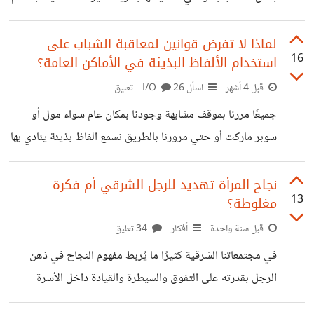
أو التعليقات الطريفة أو النظرات. حاولت تجاهل الأمر في البداية
لكنها لاحظت أن الأمر يتكرر مع بعض الطلاب بشكل مستمر وهذا
لماذا لا تفرض قوانين لمعاقبة الشباب على
16
استخدام الألفاظ البذيئة في الأماكن العامة؟
جعلها تشعر بالانزعاج وعدم الراحة أثناء عملها. نصحتها بأن
تتصرف بحزم وشدة معهم وأن تضع حدود صارمة وتقول لهم "أنا
قبل 4 أشهر
اسأل I/O
26 تعليق
هنا لأعلمكم وأساعدكم ولن أسمح بأي كلام أو مزاح غير مناسب"
جميعًا مررنا بموقف مشابهة وجودنا بمكان عام سواء مول أو
وقلت لها إذا استمروا في نفس السلوك يمكنها
سوبر ماركت أو حتي مرورنا بالطريق نسمع الفاظ بذيئة ينادي بها
الشباب بعضهم البعض أو شاب يصرخ بألفاظ سيئة داخل عربة
مليئة بالركاب فيزعج الجميع. هذه الكلمات تؤثر على الجو العام
نجاح المرأة تهديد للرجل الشرقي أم فكرة
13
مغلوطة؟
وتزعج الناس من حولهم ويسمعها الأطفال ومع تكرارها أمامهم
يعتقدون أن هذا السلوك طبيعي ومقبول أو أحيانًا تسبب
قبل سنة واحدة
أفكار
34 تعليق
مشاحنات ومشاكل في الأماكن العامة. أري اذا تم اقتراح قانون
في مجتمعاتنا الشرقية كثيرًا ما يُربط مفهوم النجاح في ذهن
يعاقب أو يغرم أي شخص يستخدم كلام بذيئ في الأماكن العامة.
الرجل بقدرته على التفوق والسيطرة والقيادة داخل الأسرة
والمجتمع لكن حين تبدأ المرأة في تحقيق إنجازات تُقارب أو