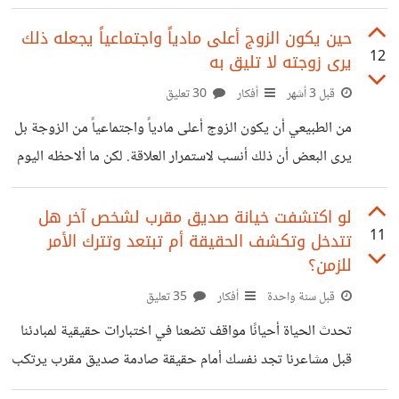
الزوجة بل هي وسيلة لحفظ حقوقها المالية إذا لم يُدفع مهر
والأطباء
كامل. يتفق الزوج على شراء أثاث بدل المهر النقدي وتُكتب هذه
حين يكون الزوج أعلى مادياً واجتماعياً يجعله ذلك
12
يرى زوجته لا تليق به
الأشياء في القائمة لحماية حق الزوجة إذا حدث أي خلاف.
سمعت عن امرأة وافقت على عدم كتابة القائمة ظنًا منها أن الثقة
قبل 3 أشهر
أفكار
30 تعليق
في زوجها كافية بعد فترة وقع خلاف بينهما وانتهى بالانفصال.
من الطبيعي أن يكون الزوج أعلى مادياً واجتماعياً من الزوجة بل
عندما ذهبت إلى المحكمة تطلب
يرى البعض أن ذلك أنسب لاستمرار العلاقة. لكن ما ألاحظه اليوم
أن بعض الأزواج حين يكونون أعلى في المستوى يبدأون في
انتقاد الزوجة والتقليل منها وقد يصل الأمر إلى شعورهم أن
لو اكتشفت خيانة صديق مقرب لشخص آخر هل
11
تتدخل وتكشف الحقيقة أم تبتعد وتترك الأمر
اختيارهم لها كان خطأ. أعرف سيدة زوجها من البداية كان وضعه
للزمن؟
المادي والاجتماعي أعلى منها لكن مع مرور الوقت بدأت تلاحظ
قبل سنة واحدة
أفكار
35 تعليق
تغير في طريقته. أصبح يقارن بينها وبين زوجات أصدقائه وزوجة
أخيه في مواقف مثل طريقة حديثها وتعاملها
تحدث الحياة أحيانًا مواقف تضعنا في اختبارات حقيقية لمبادئنا
قبل مشاعرنا تجد نفسك أمام حقيقة صادمة صديق مقرب يرتكب
خيانة بحق شخص آخر لا يعلم شيئًا سواء كانت خيانة عاطفية أو