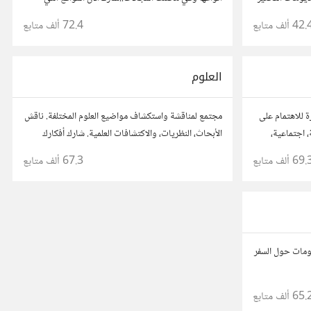
أعجبتك أو ترى أنها مفيدة :) رجاء شارك رابط مباشر
42. ألف
متابع
72.4 ألف
متابع
للموقع..المجتمع خاص بالمواقع فقط
العلوم
ة للاهتمام على
مجتمع لمناقشة واستكشاف مواضيع العلوم المختلفة. ناقش
 اجتماعية،
الأبحاث، النظريات، والاكتشافات العلمية. شارك أفكارك
وأسئلتك، وتواصل مع مهتمين وعلماء في مختلف
69. ألف
متابع
67.3 ألف
متابع
التخصصات العلمية.
لومات حول السفر
65. ألف
متابع