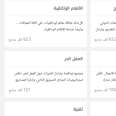
ج
الأفلام الوثائقية
تعاث الدولي.
كل ماله علاقة بعالم الوثائقيات ، في كافة المجالات ..
لتقديم، وتبادل
وأيضاً صناعة الأفلام الوثائقية..
 تجارب الآخرين
63. ألف
متابع
62.5 ألف
متابع
العمل الحر
 الأعمال. ناقش
مجتمع لمناقشة وتبادل الخبرات حول العمل الحر. ناقش
تكار. شارك
استراتيجيات النجاح، التسويق الذاتي، وإدارة المشاريع.
ع رواد أعمال
شارك قصصك، نصائحك، وأسئلتك، وتواصل مع محترفين
105 ألف
متابع
121 ألف
متابع
في مختلف المجالات.
تقنية