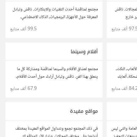
المجالات. ناقش
مجتمع لمناقشة أحدث التقنيات والابتكارات. ناقش وتبادل
ير خارج
المعرفة حول الأجهزة، البرمجيات، الذكاء الاصطناعي،
اصل مع مفكرين
والأمن السيبراني. شارك أفكارك، نصائحك، وأسئلتك،
97. ألف
متابع
99.5 ألف
متابع
وتواصل مع محبي التقنية والمتخصصين.
أفلام وسينما
ألعاب، النكت،
مجتمع لعشاق الأفلام والسينما لمناقشة ومشاركة كل ما
ضحكة، ألعابك
يتعلق بهذا الفن. ناقش وتبادل آراءك حول أحدث الأفلام،
عن المتعة
المراجعات، والتوصيات. شارك تحليلاتك، قصصك، واستمتع
84. ألف
متابع
67.9 ألف
متابع
بنقاشات حول الأفلام والمخرجين والسيناريوهات.
مواقع مفيدة
لعامة والتي ليس
في ذلك المجتمع نجمع ونتداول المواقع المفيدة بمختلف
يديوهات التحفيز
أنواعها وفي مختلف المجالات..شارك الآن المواقع التي