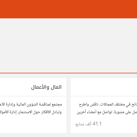
المال والأعمال
ائح في مختلف المجالات. ناقش واطرح
مجتمع لمناقشة الشؤون المالية وإدارة الأ
صل على مشورة. تواصل مع أعضاء آخرين
وتبادل الأفكار حول الاستثمار، إدارة الأمو
 وحلول تساعدك في اتخاذ قراراتك.
النمو، وتحليل الأسواق. شارك نصائحك، تجا
41.1 ألف
متابع
وتواصل مع محترفين ورجال أعمال آخرين.