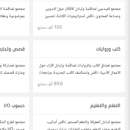
مجتمع للمبدعين لمناقشة وتبادل الأفكار حول التدوين
مجتمع لمناقشة الم
وصناعة المحتوى. ناقش استراتيجيات الكتابة، تحسين
بموضوعية وعقلاني
محركات البحث، وإنتاج المحتوى المرئي والمسموع. شارك
الأدب، الفنون، ال
103 ألف
متابع
أفكارك وأسئلتك، وتواصل مع كتّاب ومبدعين آخرين.
كتب وروايات
قصص وتجارب
مجتمع لعشاق الكتب والروايات لمناقشة وتبادل الآراء حول
مجتمع لمشاركة و
الأعمال الأدبية. ناقش واستكشف الكتب الجديدة، مراجعات
وشارك قصصك الحيا
الروايات، ومشاركة توصيات القراءة. شارك أفكارك،
تعلمتها. شارك تج
89.8 ألف
متابع
نصائحك، وأسئلتك، وتواصل مع قراء آخرين.
لتوسيع آفاقك.
التعلم والتعليم
حسوب I/O
مجتمع لتبادل المعرفة والتعلم المستمر. ناقش أساليب
مجتمع لطرح الشكا
التعليم، موارد التعلم، وتطوير المهارات. شارك دروسك،
حسوب I/O والإعلانات المتعلقة به