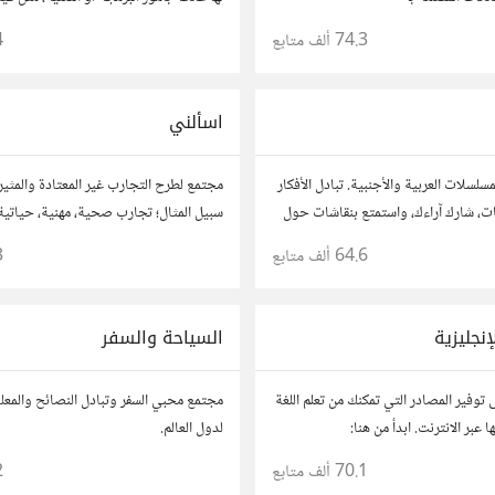
او محاضرات عامة
74.3 ألف
متابع
4
اسألني
سلسلات العربية والأجنبية. تبادل الأفكار
مجتمع لطرح التجارب غير المعتادة والمثير
ت، شارك آراءك، واستمتع بنقاشات حول
سبيل المثال؛ تجارب صحية، مهنية، حياتية،
ات.
وفتح باب الأسئلة حولها.
64.6 ألف
متابع
3
إنجليزية
السياحة والسفر
 على توفير المصادر التي تمكنك من تعلم اللغة
مجتمع محبي السفر وتبادل النصائح والمع
 وإجادتها عبر الانترنت. ابدأ من هنا:
لدول العالم.
https://io.hsoub
70.1 ألف
متابع
2