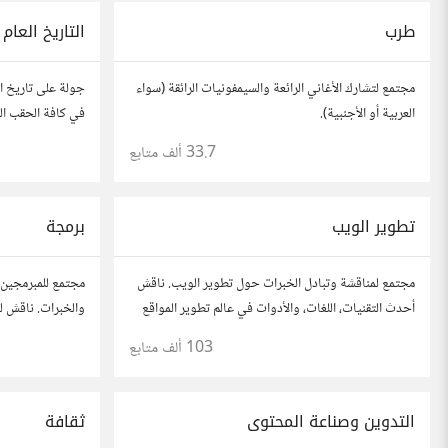
طرب
التاريخ العام
مجتمع لتشارك الأغاني الرائعة والسيمفونيات الرائقة (سواء
جولة على تاريخ الع
العربية أو الأجنبية).
في كافة الحقب الز
33.7 ألف
متابع
تطوير الويب
برمجة
مجتمع لمناقشة وتبادل الخبرات حول تطوير الويب. ناقش
مجتمع للمبرمجين 
أحدث التقنيات، اللغات، والأدوات في عالم تطوير المواقع
والخبرات. ناقش لغ
والتطبيقات. شارك مشاريعك، اسأل عن نصائح، وتعاون مع
والمشاريع.
103 ألف
متابع
مطورين محترفين وهواة.
التدوين وصناعة المحتوى
ثقافة