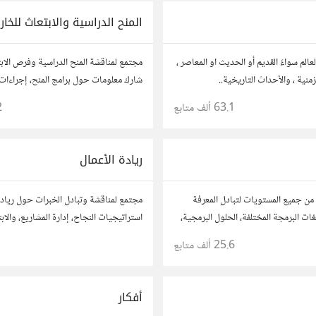
المنح الدراسية والابتعاث للخار
الم سواءً القديم أو الحديث او المعاصر ،
مجتمع لمناقشة المنح الدراسية وفرص الاب
منية ، والأحداث التاريخية..
شارك معلومات حول برامج المنح، إجراءات ا
نصائح حول الدراسة في الخارج. استفد من
63.1 ألف
متابع
2
وشارك تجربتك.
ريادة الأعمال
من جميع المستويات لتبادل المعرفة
مجتمع لمناقشة وتبادل الخبرات حول ريادة
ات البرمجة المختلفة، الحلول البرمجية،
استراتيجيات النجاح، إدارة المشاريع، والاب
أفكارك، قصص نجاحك، وأسئلتك، وتواصل م
25.6 ألف
متابع
آخرين لتطوير مشروعاتك.
أفكار