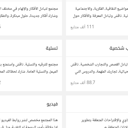
واضيع الثقافية، الفكرية، والاجتماعية
مجتمع لتبادل الأفكار والإلهام في مختلف 
ة. ناقش وتبادل المعرفة والأفكار حول
وشارك أفكار جديدة، حلول مبتكرة، والتفك
موسيقى، والعادات.
الصندوق. شارك بمقترحاتك وأسئلتك، وتو
111 ألف
متابع
5
آخرين.
 شخصية
تسلية
تبادل القصص والتجارب الشخصية. ناقش
مجتمع للترفيه والتسلية. ناقش واستمتع بال
تية، تجاربك الملهمة، والدروس التي
الميمز، والتسلية العامة. شارك لحظاتك الم
اربك مع الآخرين، واستفد من قصصهم
المفضلة، وتفاعل مع أعضاء آخرين يبحثون 
88.7 ألف
متابع
2
والمرح.
فيديو
وي والإقتراحات المتعلقة بتطوير
هذا المجتمع مخصص لنشر روابط الفيديو ا
لها علاقة بأمور البرمجة او التقنية، مثل ف