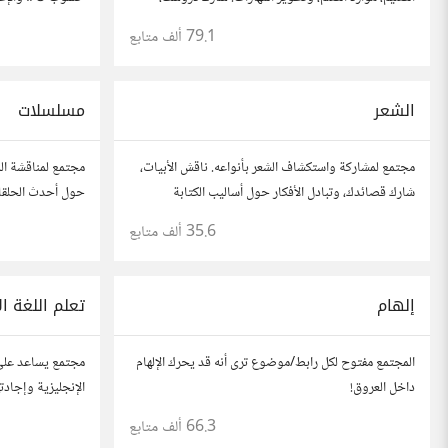
نصائحك، وأسئلتك، وتواصل مع معلمين وطلاب يسعون
79.1 ألف
متابع
لتحقيق المعرفة والتفوق.
الشعر
مسلسلات
مجتمع لمشاركة واستكشاف الشعر بأنواعه. ناقش الأبيات،
مجتمع لمناقشة الم
شارك قصائدك، وتبادل الأفكار حول أساليب الكتابة
حول أحدث الحلقا
والشعراء المفضلين. انضم لنتبادل جمال الكلمات والإلهام
القصص والشخصي
35.6 ألف
متابع
الشعري.
إلهام
تعلم اللغة ال
المجتمع مفتوح لكل رابط/موضوع ترى أنه قد يحرك الإلهام
مجتمع يساعد
داخل العروق!
الإنجليزية
.com/go/53915
66.3 ألف
متابع