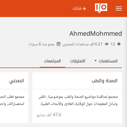
شارك
AhmedMohmmed
12
6.21 ألف مشاهدات المحتوى
عضو منذ
6 سنوات
المساهمات
التعليقات
المجتمعات
الصحة والطب
انصحني
مجتمع لمناقشة مواضيع الصحة والطب بموضوعية. ناقش
مجتمع لطلب النص
وتبادل المعلومات حول الوقاية، العلاج، والأبحاث الطبية.
استفساراتك، واح
شارك مقالاتك، نصائحك، وأسئلتك، وتواصل مع أشخاص
للحصول على أفكار
47.6 ألف
متابع
مهتمين بالصحة.