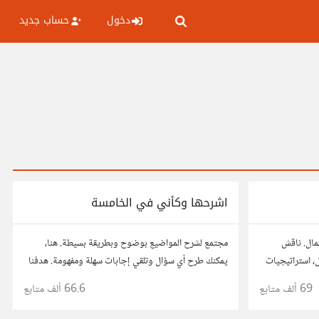
دخول
حساب جديد
اشرحها وكأني في الخامسة
عمال. ناقش
مجتمع لشرح المواضيع بوضوح وبطريقة بسيطة. هنا،
ال، استراتيجيات
يمكنك طرح أي سؤال وتلقي إجابات سهلة ومفهومة. هدفنا
ربك، وأسئلتك،
هو تبسيط المعلومات لتكون سهلة على الجميع، تمامًا كما لو
69 ألف
متابع
66.6 ألف
متابع
كنت في الخامسة من عمرك.