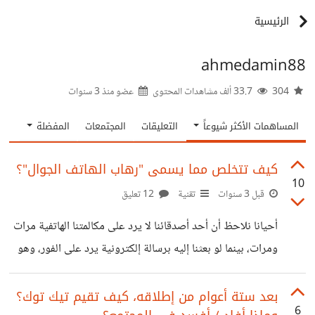
الرئيسية
ahmedamin88
304
33.7 ألف مشاهدات المحتوى
عضو منذ
3 سنوات
المساهمات الأكثر شيوعاً
التعليقات
المجتمعات
المفضلة
كيف تتخلص مما يسمى "رهاب الهاتف الجوال"؟
10
قبل 3 سنوات
تقنية
12 تعليق
أحيانا نلاحظ أن أحد أصدقائنا لا يرد على مكالمتنا الهاتفية مرات
ومرات، بينما لو بعثنا إليه برسالة إلكترونية يرد على الفور، وهو
في الحياة الواقعية طبيعي جداً ومتزن وسلس في حديثه، ولكن
مع المكالمات الهاتفية فالأمر مزر! مؤكد أن الأمر قد تسبب له
بعد ستة أعوام من إطلاقه، كيف تقيم تيك توك؟
6