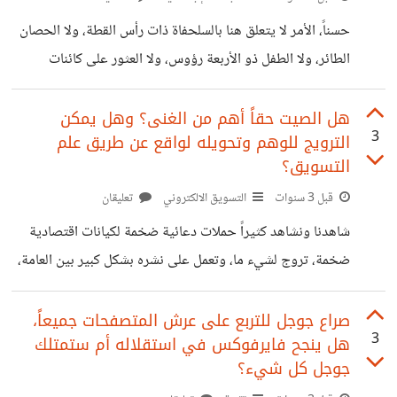
المتطورة مع البشر، صحيح أن "ماسك" ترك الشركة في 2018
حسناً، الأمر لا يتعلق هنا بالسلحفاة ذات رأس القطة، ولا الحصان
ولكنه ضخ مليارات الدولارات في الاستثمار في المجال الذي
الطائر، ولا الطفل ذو الأربعة رؤوس، ولا العثور على كائنات
يحذر الناس بنفسه منه! واليوم قرأت خبراً
فضائية في الأماكن النائية، فهذه النوعية من الصور لم تعد تنطلي
على عقل طفل في المراحل الأولى من التعليم الأساسي، ولكن،
هل الصيت حقاً أهم من الغنى؟ وهل يمكن
3
الترويج للوهم وتحويله لواقع عن طريق علم
نتحدث هنا عن الأخبار والصور والفيديوهات التي ينخدع فيها
التسويق؟
الكبار حقاً ويقومون بمشاركتها. تكثر هذه النوعية من المنشورات
قبل 3 سنوات
التسويق الالكتروني
تعليقان
في أول أبريل من كل عام تحت مسمى "كذبة أبريل" أو "April
Fool" بالإنكليزية، ولكنها لا تقتصر على أول أبريل
شاهدنا ونشاهد كثيراً حملات دعائية ضخمة لكيانات اقتصادية
ضخمة، تروج لشيء ما، وتعمل على نشره بشكل كبير بين العامة،
ثم لا تمر فترة طويلة حتى نتفاجأ جميعاً بحقيقة هذه الأشياء
وأننا كنا نتعرض للخداع طوال الوقت على يد محتالين كان أكبر
صراع جوجل للتربع على عرش المتصفحات جميعاً،
3
هل ينجح فايرفوكس في استقلاله أم ستمتلك
همهم هو تحقيق أقصى استفادة مالية من هذا الخداع. إن علوم
جوجل كل شيء؟
التسويق الحديثة تعنى بدراسة السلوك البشري في مواقف الشراء