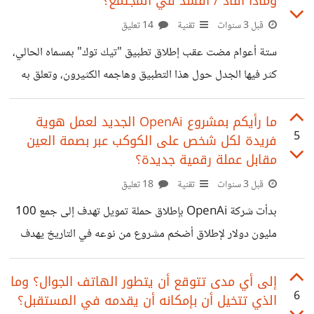
وماذا أفاد / أفسد في المجتمع؟
بمشاكل عدة، فتارة يغضب منه البعض وتارة يلومونه، وحين
تسأله عن سبب ذلك يقول لك لا أعلم! أنا فقد أتوتر عندما أتلقى
قبل 3 سنوات
تقنية
14 تعليق
مكالمة هاتفية وأشعر بقلق شديد لا ينتهي إلا بانتهاء رنة الجوال!
ستة أعوام مضت عقب إطلاق تطبيق "تيك توك" بمسماه الحالي،
حسناً، إن الأمر يمكن
كثر فيها الجدل حول هذا التطبيق وهاجمه الكثيرون، وتعلق به
الشباب والفتيات بشكل كبير وصار حديث الساعة، وأصبحت
تحدياته الشغل الشاغل لملايين الأشخاص حول العالم، من العامة
ما رأيكم بمشروع OpenAi الجديد لعمل هوية
5
فريدة لكل شخص على الكوكب عبر بصمة العين
والمشاهير على حد سواء، حتى أن رؤساء بعض الدول قد تحدثوا
مقابل عملة رقمية جديدة؟
عنه، وكذلك المربيين والمدرسين والشيوخ وأولياء الأمور،
قبل 3 سنوات
تقنية
18 تعليق
وطالبت جهات عديدة بحظره في بعض الدول، بينما لاقى انتشاراً
واسعاً في دول أخرى. لعل الفجوة الفكرية الكبيرة بين كل جيل
بدأت شركة OpenAi بإطلاق حملة تمويل تهدف إلى جمع 100
والذي يليه، هي أهم
مليون دولار لإطلاق أضخم مشروع من نوعه في التاريخ يهدف
إلى مسح بصمة العين لكل إنسان على الكوكب، مقابل عملات
رقمية جديدة تدعى WorldCoin وتهدف تلك الحملة إلى تكوين
إلى أي مدى تتوقع أن يتطور الهاتف الجوال؟ وما
6
الذي تتخيل أن بإمكانه أن يقدمه في المستقبل؟
أكبر قاعدة بيانات لهويات المستخدمين في التاريخ، تتضمن سجل