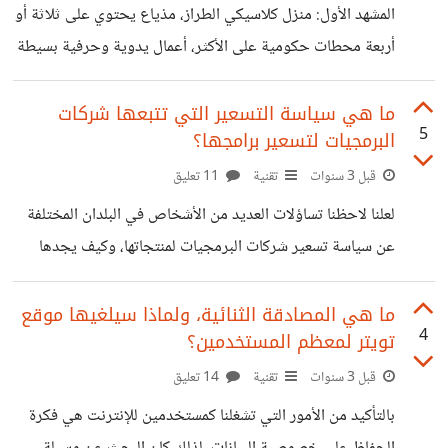
المستقلين وبواقع الخبرة والفترة التي قضوها في الأعمال الحرة
المشهد الأول: منزل كلاسيكي الطراز، مذياع يحتوي على ثلاثة أو
يحذرون
أربعة محطات حكومية على الأكثر، أعمال يدوية وحرفية بسيطة
تبدأ في الصباح الباكر وتنتهي عند وقت العصر، تعود لمنزلك في
سيارة كلاسيكية بسيطة أو في وسيلة نقل عام تقليدية، تتناول
ما هي سياسة التسعير التي تتبعها شركات
5
البرمجيات لتسعير برامجها؟
الغداء ثم تجلس في الشرفة لتناول الشاي والتسامر مع الزوجة
والأولاد، ثم زيارة لبعض الأقارب أو الخروج للتنزه، ثم عودة للنوم
قبل 3 سنوات
تقنية
11 تعليق
مبكراً من أجل الاستعداد لليوم الجديد.. حياة بسيطة وهادئة ولا
لعلنا لاحظنا تساؤلات العديد من الأشخاص في البلدان المختلفة
تحتوي على أي وسيلة من وسائل التكنولوجيا الحديثة التي
عن سياسة تسعير شركات البرمجيات لمنتجاتها، وكيف يجدها
البعض غالية جداً وباهظة الثمن مقارنة برواتبهم ومستوى الأسعار
عندهم، ويجدها البعض الآخر بثمن وجبة واحدة أو فنجان قهوة
ما هي المصادقة الثنائية، ولماذا سيلغيها موقع
4
تويتر لمعظم المستخدمين؟
مع كعكة لذيذة! إن شركات البرمجيات التي تتخذ معظمها من
أمريكا والبلاد الأوروبية موطناً لها، تقدم خدماتها للعالم كله
قبل 3 سنوات
تقنية
14 تعليق
بمختلف مستوياته الاقتصادية وحالته المادية، وليس فقط
بالتأكيد من الأمور التي تشغلنا كمستخدمين للإنترنت هي فكرة
مواطنوها الذين يعيشون نفس ظروفها المالية والاقتصادية.