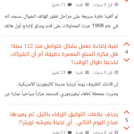
بصمات العين لكل شخص في العالم، وذلك لغرض القضاء على
قبل 3 سنوات
تقنية
11 تعليق
الهويات المزيفة وال bots التي تنتحل صفة بشر، وكذلك
لو ألقينا نظرة سريعة على مراحل تطور الهاتف الجوال، سنجد أنه
التقييمات المزيفة على مواقع البيع والشراء ومواقع التواصل
في عام 1908 جرت المحاولات على قدم وساق لإنتاج أول هاتف
الاجتماعي. فهل برأيك مشروع مثل
لاسلكي في التاريخ، واستمرت تلك المحاولات إلى أن ظهر أول
هاتف محمول متاح للعامة في عام 1973، وكان يزن 1.1 كلغ!
لمبة إضاءة تعمل بشكل متواصل منذ 122 سنة!
4
هل فكرة السلع المعمرة حقيقة أم أن الشركات
وفي عام 1992 تم إرسال أول رسالة نصية قصيرة SMS من
تخدعنا طوال الوقت؟
هاتف محمول لهاتف محمول في التاريخ ! وفي عام 1998 كانت
قبل 3 سنوات
تقنية
13 تعليق
أول خدمة تحميل مدفوعة في العالم تقدم "رنات الهاتف"
المخصصة، عقبها إطلاق الوجوه التعبيرية "الإيموجيز"
إن قادتك الظروف يوماً لزيارة مدينة كاليفورنيا الأمريكية،
ومررت بمحطة إطفاء ليفيرموري، فستجد مزاراً سياحياً عبارة عن
"لمبة" منزلية عادية جداً، ولكنها ليست كأي لمبة، إنها تضيء
بشكل مستمر منذ 122 عاماً، لم تتوقف خلالها إلا لسويعات
يحذف علامات التوثيق الزرقاء بالليل، ثم يعيدها
5
صباح اليوم التالي.. أي تخبط يعيشه تويتر؟!
بسيطة جداً لنقلها من المنزل الذي كانت فيه إلى مركز الإطفاء
بالمدينة. صنعت هذه اللمبة شركة "شيلبي للإلكترونيات"، في
قبل 3 سنوات
تقنية
11 تعليق