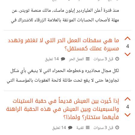
مدينة أوهايو الأمريكية، والتي تنتج الآن السيارات فائقة الجودة.
منذ فترة أعلن الملياردير إيلون ماسك، مالك منصة تويتر، عن
هذه اللمبة بسيطة جداً في تكوينها ولا تختلف كثيراً عن أي لمبة
مهلة لأصحاب الحسابات الموثقة بالعلامة الزرقاء للاشتراك في
إضاءة منزلية سوى
خطة أسعار تويتر بلو للحفاظ على علامات التوثيق من الضياع،
وعندما جاء موعد انقضاء المهلة قام إيلون بالفعل بحذف جميع
ما هي سقطات العمل الحر التي لا تغتفر وتهدد
4
مسيرة عملك كمستقل؟
علامات التوثيق من حسابات المشاهير والمؤسسات الكبرى، مما
أثار موجة سخط كبيرة داخل المنصة، واعترض معظم المشاهير
قبل 3 سنوات
العمل الحر
14 تعليق
على تلك الخطوة ورفضوا إجبارهم على الاشتراك، بل وهدد
لكل مجال محاذيره وخطوطه الحمراء التي لا ينبغي بأي شكل
بعضهم بترك المنصة كلياً، لتحدث المفاجأة صباح اليوم التالي
تجاوزها حتى لا يقع تحت طائلة لائحة العقوبات بالمؤسسة التي
ويقوم ماسك بإعادة العلامات الزرقاء مرة أخرى
يعمل بها، وقد تكتفي بعض الشركات في المرة أولى بلفت النظر
للموظف، وتنبيهه بأنه في حال تكرار هذا الخطأ سيتم تنفيذ
إذا خُيرت بين العيش قديماً في حقبة الستينات
4
والسبعينات وبين العيش في هذه الحقبة الراهنة
العقوبة حسبما تقتضي اللائحة. ولكن، ماذا عن العمل الحر؟ ماذا
فأيهما ستختار؟ ولماذا؟
عن منصات توظيف المستقلين؟ ربما لا تحتوي صراحة على لائحة
قبل 3 سنوات
تقنية
14 تعليق
عقوبات كالتي تفرضها الشركات النظامية، ولكن تجد دائماً قدامى