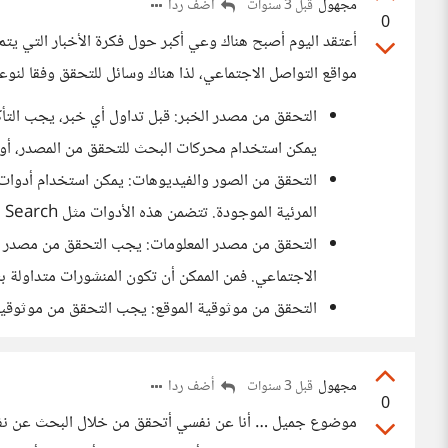
مجهول
أضف ردا
قبل 3 سنوات
0
أعتقد اليوم أصبح هناك وعي أكبر حول فكرة الأخبار التي يتم
مواقع التواصل الاجتماعي، لذا هناك وسائل للتحقق وفقا لنوعي
التحقق من مصدر الخبر: قبل تداول أي خبر، يجب التأ
يمكن استخدام محركات البحث للتحقق من المصدر، أو ال
التحقق من الصور والفيديوهات: يمكن استخدام أدوات
المرئية الموجودة. تتضمن هذه الأدوات مثل Google Reverse Image Search، و TinEye، وغيرها.
التحقق من مصدر المعلومات: يجب التحقق من مصدر ال
الاجتماعي. فمن الممكن أن تكون المنشورات متداولة ب
التحقق من موثوقية الموقع: يجب التحقق من موثوقية ا
مجهول
أضف ردا
قبل 3 سنوات
0
موضوع جميل … أنا عن نفسي أتحقق من خلال البحث عن نفس