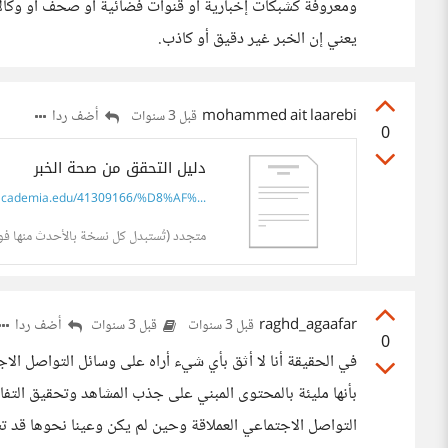
ومعروفة كشبكات إخبارية أو قنوات فضائية أو صحف أو وكالات
يعني إن الخبر غير دقيق أو كاذب.
mohammed ait laarebi
أضف ردا
قبل 3 سنوات
0
دليل التحقق من صحة الخبر
cademia.edu/41309166/%D8%AF%...
متجدد (تُستبدل كل نسخة بالأحدث منها فور 
raghd_agaafar
أضف ردا
قبل 3 سنوات
قبل 3 سنوات
0
في الحقيقة أنا لا أثق بأي شيء أراه على وسائل التواصل الا
بأنها مليئة بالمحتوى المبني على جذب المشاهد وتحقيق التفاع
التواصل الاجتماعي العملاقة وحين لم يكن وعينا نحوها قد ت