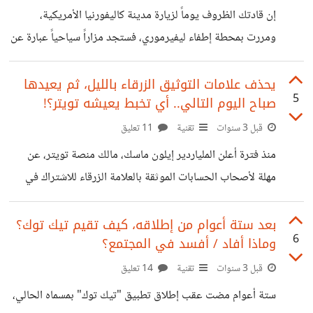
المستقلين وبواقع الخبرة والفترة التي قضوها في الأعمال الحرة
إن قادتك الظروف يوماً لزيارة مدينة كاليفورنيا الأمريكية،
يحذرون
ومررت بمحطة إطفاء ليفيرموري، فستجد مزاراً سياحياً عبارة عن
"لمبة" منزلية عادية جداً، ولكنها ليست كأي لمبة، إنها تضيء
بشكل مستمر منذ 122 عاماً، لم تتوقف خلالها إلا لسويعات
يحذف علامات التوثيق الزرقاء بالليل، ثم يعيدها
5
صباح اليوم التالي.. أي تخبط يعيشه تويتر؟!
بسيطة جداً لنقلها من المنزل الذي كانت فيه إلى مركز الإطفاء
بالمدينة. صنعت هذه اللمبة شركة "شيلبي للإلكترونيات"، في
قبل 3 سنوات
تقنية
11 تعليق
مدينة أوهايو الأمريكية، والتي تنتج الآن السيارات فائقة الجودة.
منذ فترة أعلن الملياردير إيلون ماسك، مالك منصة تويتر، عن
هذه اللمبة بسيطة جداً في تكوينها ولا تختلف كثيراً عن أي لمبة
مهلة لأصحاب الحسابات الموثقة بالعلامة الزرقاء للاشتراك في
إضاءة منزلية سوى
خطة أسعار تويتر بلو للحفاظ على علامات التوثيق من الضياع،
وعندما جاء موعد انقضاء المهلة قام إيلون بالفعل بحذف جميع
بعد ستة أعوام من إطلاقه، كيف تقيم تيك توك؟
6
وماذا أفاد / أفسد في المجتمع؟
علامات التوثيق من حسابات المشاهير والمؤسسات الكبرى، مما
أثار موجة سخط كبيرة داخل المنصة، واعترض معظم المشاهير
قبل 3 سنوات
تقنية
14 تعليق
على تلك الخطوة ورفضوا إجبارهم على الاشتراك، بل وهدد
ستة أعوام مضت عقب إطلاق تطبيق "تيك توك" بمسماه الحالي،
بعضهم بترك المنصة كلياً، لتحدث المفاجأة صباح اليوم التالي