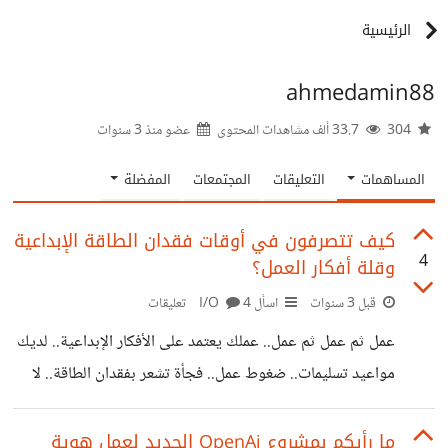
الرئيسية
ahmedamin88
304
33.7 ألف مشاهدات المحتوى
عضو منذ
3 سنوات
المساهمات
التعليقات
المجتمعات
المفضلة
كيف تتصرفون في أوقات فقدان الطاقة الإبداعية
4
وقلة أفكار العمل؟
قبل 3 سنوات
اسأل I/O
4 تعليقات
عمل ثم عمل ثم عمل.. عملك يعتمد على الأفكار الإبداعية.. لديك
مواعيد تسليمات.. ضغوط عمل.. فجأة تشعر بفقدان الطاقة.. لا
أفكار على الإطلاق.. لا قدرة على الكتابة.. تجرب أن تبتعد قليلاً
وتأخذ فترة راحة فيطاردك التوتر والقلق بشأن العمل.. فتعود
ما رأيكم بمشروع OpenAi الجديد لعمل هوية