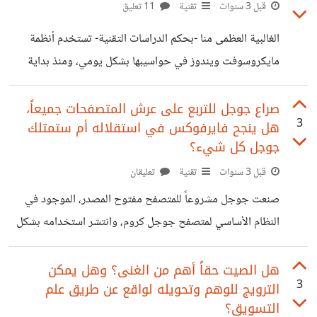
يخيرك بين تعطيل مانع الإعلانات والسماح بعرض الإعلانات، أو
قبل 3 سنوات
تقنية
11 تعليق
الانتقال للخطة المدفوعة YouTube premium للمشاهدة
الغالبية العظمى منا -بحكم الدراسات التقنية- تستخدم أنظمة
بدون إعلانات. بالطبع نحن نتفهم أهمية الإعلانات كمصدر الدخل
مايكروسوفت ويندوز في حواسيبها بشكل يومي، ومنذ بداية
الوحيد ليوتيوب وصانعي المحتوى عليه، ولكن هل تظن أن
تاريخ أنظمة مايكروسوفت صدرت العديد من إصدارات النظام
يوتيوب يبالغ قليلاً بفرضه الإعلانات غير القابلة للتخطي والتي
والتي لاقت شعبية كبيرة، بداية من ويندوز 3.1 ثم ويندوز 95
صراع جوجل للتربع على عرش المتصفحات جميعاً،
يجبر المشاهد على
3
هل ينجح فايرفوكس في استقلاله أم ستمتلك
ثم 98، ومروراً بويندوز XP الذي حقق طفرة هائلة وشعبية
جوجل كل شيء؟
كاسحة في تاريخ مايكروسوفت، تلاه بعد ذلك ويندوز 7 ثم 8 ثم
قبل 3 سنوات
تقنية
تعليقان
10 ثم 11 وبينهما العديد من النسخ الفرعية التي لم تلق شعبية
مماثلة. فمن خلال استخدامك لتلك الأنظمة أو البعض منها، ما
صنعت جوجل مشروعاً للمتصفح مفتوح المصدر، الموجود في
هي
النظام الأساسي لمتصفح جوجل كروم، وانتشر استخدامه بشكل
كبير ونال حصة سوقية هي الأضخم، مما دفع العديد من الشركات
المنتجة للمتصفحات لبناء متصفحاتها على نواة كروميوم لجذب
هل الصيت حقاً أهم من الغنى؟ وهل يمكن
3
الترويج للوهم وتحويله لواقع عن طريق علم
المستخدمين وأشهرها: - أوبرا - بريف - ياندكس - تورش - إيبك -
التسويق؟
كومودو دراجون وغيرها. وكافحت مايكروسوفت طويلاً في