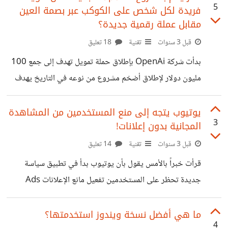
5
فريدة لكل شخص على الكوكب عبر بصمة العين
وتحاول ولكن دون جدوى.. ماذا تفعلون في تلك الأوقات؟ وكيف
مقابل عملة رقمية جديدة؟
تشحنون بطاريات أرواحكم بالطاقة الإيجابية للعودة مرة أخرى
قبل 3 سنوات
تقنية
18 تعليق
بشغف وإبداع لساحة العمل الإبداعي؟
بدأت شركة OpenAi بإطلاق حملة تمويل تهدف إلى جمع 100
مليون دولار لإطلاق أضخم مشروع من نوعه في التاريخ يهدف
إلى مسح بصمة العين لكل إنسان على الكوكب، مقابل عملات
رقمية جديدة تدعى WorldCoin وتهدف تلك الحملة إلى تكوين
يوتيوب يتجه إلى منع المستخدمين من المشاهدة
3
المجانية بدون إعلانات!
أكبر قاعدة بيانات لهويات المستخدمين في التاريخ، تتضمن سجل
بصمات العين لكل شخص في العالم، وذلك لغرض القضاء على
قبل 3 سنوات
تقنية
14 تعليق
الهويات المزيفة وال bots التي تنتحل صفة بشر، وكذلك
قرأت خبراً بالأمس يقول بأن يوتيوب بدأ في تطبيق سياسة
التقييمات المزيفة على مواقع البيع والشراء ومواقع التواصل
جديدة تحظر على المستخدمين تفعيل مانع الإعلانات Ads
الاجتماعي. فهل برأيك مشروع مثل
Blockers أثناء استخدام الخطة المجانية من يوتيوب. وفي
حال اكتشاف يوتيوب وجود مانع إعلانات على المتصفح فإنه
ما هي أفضل نسخة ويندوز استخدمتها؟
4