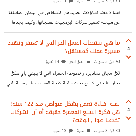
والأولاد، ثم زيارة لبعض الأقارب أو الخروج للتنزه، ثم عودة للنوم
قبل 3 سنوات
تقنية
11 تعليق
مبكراً من أجل الاستعداد لليوم الجديد.. حياة بسيطة وهادئة ولا
لعلنا لاحظنا تساؤلات العديد من الأشخاص في البلدان المختلفة
تحتوي على أي وسيلة من وسائل التكنولوجيا الحديثة التي
عن سياسة تسعير شركات البرمجيات لمنتجاتها، وكيف يجدها
البعض غالية جداً وباهظة الثمن مقارنة برواتبهم ومستوى الأسعار
عندهم، ويجدها البعض الآخر بثمن وجبة واحدة أو فنجان قهوة
ما هي سقطات العمل الحر التي لا تغتفر وتهدد
4
مسيرة عملك كمستقل؟
مع كعكة لذيذة! إن شركات البرمجيات التي تتخذ معظمها من
أمريكا والبلاد الأوروبية موطناً لها، تقدم خدماتها للعالم كله
قبل 3 سنوات
العمل الحر
14 تعليق
بمختلف مستوياته الاقتصادية وحالته المادية، وليس فقط
لكل مجال محاذيره وخطوطه الحمراء التي لا ينبغي بأي شكل
مواطنوها الذين يعيشون نفس ظروفها المالية والاقتصادية.
تجاوزها حتى لا يقع تحت طائلة لائحة العقوبات بالمؤسسة التي
ولطالما كان عندي ذلك التساؤل حول تلك الشركات، كيف تقوم
يعمل بها، وقد تكتفي بعض الشركات في المرة أولى بلفت النظر
تلك
للموظف، وتنبيهه بأنه في حال تكرار هذا الخطأ سيتم تنفيذ
لمبة إضاءة تعمل بشكل متواصل منذ 122 سنة!
4
هل فكرة السلع المعمرة حقيقة أم أن الشركات
العقوبة حسبما تقتضي اللائحة. ولكن، ماذا عن العمل الحر؟ ماذا
تخدعنا طوال الوقت؟
عن منصات توظيف المستقلين؟ ربما لا تحتوي صراحة على لائحة
قبل 3 سنوات
تقنية
13 تعليق
عقوبات كالتي تفرضها الشركات النظامية، ولكن تجد دائماً قدامى