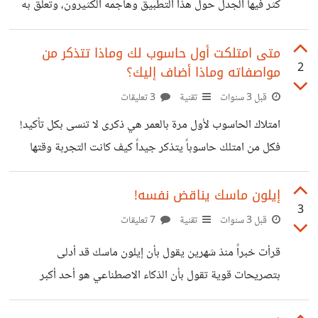
كثر فيها الجدل حول هذا التطبيق وهاجمه الكثيرون، وتعلق به
ويقوم ماسك بإعادة العلامات الزرقاء مرة أخرى
الشباب والفتيات بشكل كبير وصار حديث الساعة، وأصبحت
تحدياته الشغل الشاغل لملايين الأشخاص حول العالم، من العامة
متى امتلكت أول حاسوب لك وماذا تتذكر من
2
مواصفاته وماذا أضاف إليك؟
والمشاهير على حد سواء، حتى أن رؤساء بعض الدول قد تحدثوا
عنه، وكذلك المربيين والمدرسين والشيوخ وأولياء الأمور،
قبل 3 سنوات
تقنية
3 تعليقات
وطالبت جهات عديدة بحظره في بعض الدول، بينما لاقى انتشاراً
امتلاك الحاسوب لأول مرة بالعمر هي ذكرى لا تنسى بكل تأكيد!
واسعاً في دول أخرى. لعل الفجوة الفكرية الكبيرة بين كل جيل
فكل من امتلك حاسوباً يتذكر جيداً كيف كانت التجربة وقتها
والذي يليه، هي أهم
وكيف لمعت عيناه من الفرحة والانبهار بهذا الاختراع الذي أضحى
لغة العصر! عن نفسي فقد امتلكت أول حاسوب في حياتي وأنا
إيلون ماسك يناقض نفسه!
3
بعمر العاشرة، وقد سافرت مع والدي لمحافظة أخرى لشراء
قبل 3 سنوات
تقنية
7 تعليقات
الحاسوب ومعه طابعة، وعدت إلى المنزل مرهقاً للغاية من السفر،
قرأت خبراً منذ شهرين يقول بأن إيلون ماسك قد أدلى
وطلب مني والدي الخلود إلى النوم وفي الصباح نقوم بتشغيل
بتصريحات قوية تقول بأن الذكاء الاصطناعي هو أحد أكبر
الحاسوب وتجربته، لكنني أبيت إلا أن أقوم بتشغيله حالاً
المخاطر على الحضارة البشرية ويجب إيقاف العمل عليه