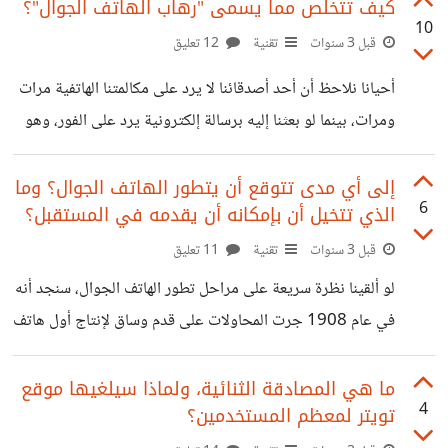
والتطوير فيه. والعجيب أنني علمت أنه في الأساس من مؤسسي
كيف تتخلص مما يسمى "رهاب الهاتف الجوال"؟
10
شركة OpenAI التي طورت روبوت ChatGPT الذي يثير
قبل 3 سنوات
تقنية
12 تعليق
الضجة حالياً ويكتسب كل يوم شعبية جديدة بفضل محادثاته
أحيانا نلاحظ أن أحد أصدقائنا لا يرد على مكالمتنا الهاتفية مرات
المتطورة مع البشر، صحيح أن "ماسك" ترك الشركة في 2018
ومرات، بينما لو بعثنا إليه برسالة إلكترونية يرد على الفور، وهو
ولكنه ضخ مليارات الدولارات في الاستثمار في المجال الذي
في الحياة الواقعية طبيعي جداً ومتزن وسلس في حديثه، ولكن
يحذر الناس بنفسه منه! واليوم قرأت خبراً
مع المكالمات الهاتفية فالأمر مزر! مؤكد أن الأمر قد تسبب له
إلى أي مدى تتوقع أن يتطور الهاتف الجوال؟ وما
6
الذي تتخيل أن بإمكانه أن يقدمه في المستقبل؟
بمشاكل عدة، فتارة يغضب منه البعض وتارة يلومونه، وحين
تسأله عن سبب ذلك يقول لك لا أعلم! أنا فقد أتوتر عندما أتلقى
قبل 3 سنوات
تقنية
11 تعليق
مكالمة هاتفية وأشعر بقلق شديد لا ينتهي إلا بانتهاء رنة الجوال!
لو ألقينا نظرة سريعة على مراحل تطور الهاتف الجوال، سنجد أنه
حسناً، إن الأمر يمكن
في عام 1908 جرت المحاولات على قدم وساق لإنتاج أول هاتف
لاسلكي في التاريخ، واستمرت تلك المحاولات إلى أن ظهر أول
هاتف محمول متاح للعامة في عام 1973، وكان يزن 1.1 كلغ!
ما هي المصادقة الثنائية، ولماذا سيلغيها موقع
4
تويتر لمعظم المستخدمين؟
وفي عام 1992 تم إرسال أول رسالة نصية قصيرة SMS من