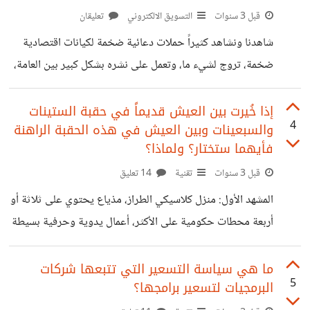
قبل 3 سنوات
التسويق الالكتروني
تعليقان
التسويق لمتصفحاتها مثل إنترنت إكسبلورر سابقاً، ومايكروسوفت
إيدج لاحقاً، ولكنها فشلت فشلاً ذريعاً في الحصول على حصة
شاهدنا ونشاهد كثيراً حملات دعائية ضخمة لكيانات اقتصادية
سوقية مرضية لمتصفحاتها، مما دفع بها إلى الرضوخ
ضخمة، تروج لشيء ما، وتعمل على نشره بشكل كبير بين العامة،
ثم لا تمر فترة طويلة حتى نتفاجأ جميعاً بحقيقة هذه الأشياء
وأننا كنا نتعرض للخداع طوال الوقت على يد محتالين كان أكبر
إذا خُيرت بين العيش قديماً في حقبة الستينات
4
والسبعينات وبين العيش في هذه الحقبة الراهنة
همهم هو تحقيق أقصى استفادة مالية من هذا الخداع. إن علوم
فأيهما ستختار؟ ولماذا؟
التسويق الحديثة تعنى بدراسة السلوك البشري في مواقف الشراء
قبل 3 سنوات
تقنية
14 تعليق
وإنفاق الأموال، وكيفية تطويع هذا السلوك في جهل المستهلك
يشتري أي شيء حرفياً مهما كان غير محتاج له، وبالتالي
المشهد الأول: منزل كلاسيكي الطراز، مذياع يحتوي على ثلاثة أو
أربعة محطات حكومية على الأكثر، أعمال يدوية وحرفية بسيطة
تبدأ في الصباح الباكر وتنتهي عند وقت العصر، تعود لمنزلك في
سيارة كلاسيكية بسيطة أو في وسيلة نقل عام تقليدية، تتناول
ما هي سياسة التسعير التي تتبعها شركات
5
البرمجيات لتسعير برامجها؟
الغداء ثم تجلس في الشرفة لتناول الشاي والتسامر مع الزوجة